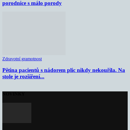
porodnice s málo porody
Zdravotní gramotnost
Pětina pacientů s nádorem plic nikdy nekouřila. Na
stole je rozšíření...
NOVINKY