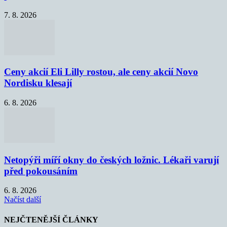
7. 8. 2026
Ceny akcií Eli Lilly rostou, ale ceny akcií Novo
Nordisku klesají
6. 8. 2026
Netopýři míří okny do českých ložnic. Lékaři varují
před pokousáním
6. 8. 2026
Načíst další
NEJČTENĚJŠÍ ČLÁNKY