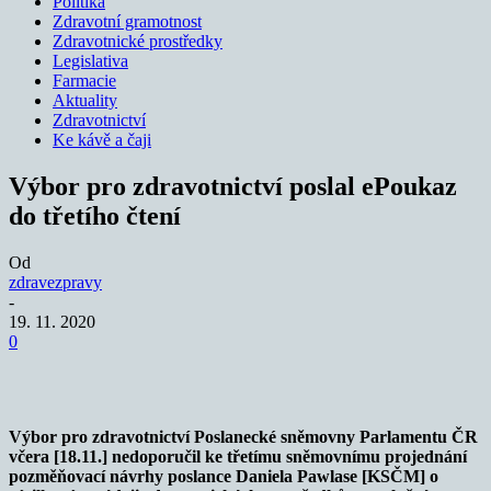
Politika
Zdravotní gramotnost
Zdravotnické prostředky
Legislativa
Farmacie
Aktuality
Zdravotnictví
Ke kávě a čaji
Výbor pro zdravotnictví poslal ePoukaz
do třetího čtení
Od
zdravezpravy
-
19. 11. 2020
0
Výbor pro zdravotnictví Poslanecké sněmovny Parlamentu ČR
včera [18.11.] nedoporučil ke třetímu sněmovnímu projednání
pozměňovací návrhy poslance Daniela Pawlase [KSČM] o