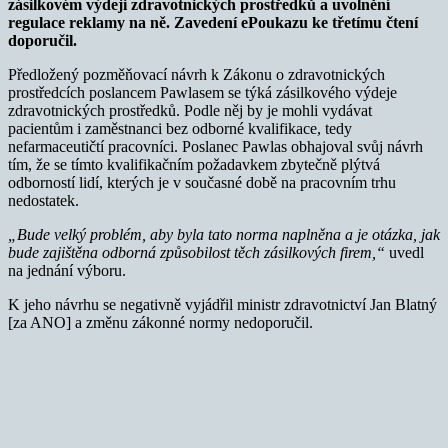
zásilkovém výdeji zdravotnických prostředků a uvolnění
regulace reklamy na ně. Zavedení ePoukazu ke třetímu čtení
doporučil.
Předložený pozměňovací návrh k Zákonu o zdravotnických
prostředcích poslancem Pawlasem se týká zásilkového výdeje
zdravotnických prostředků. Podle něj by je mohli vydávat
pacientům i zaměstnanci bez odborné kvalifikace, tedy
nefarmaceutičtí pracovníci. Poslanec Pawlas obhajoval svůj návrh
tím, že se tímto kvalifikačním požadavkem zbytečně plýtvá
odborností lidí, kterých je v současné době na pracovním trhu
nedostatek.
„Bude velký problém, aby byla tato norma naplněna a je otázka, jak
bude zajištěna odborná způsobilost těch zásilkových firem,“
uvedl
na jednání výboru.
K jeho návrhu se negativně vyjádřil ministr zdravotnictví Jan Blatný
[za ANO] a změnu zákonné normy nedoporučil.