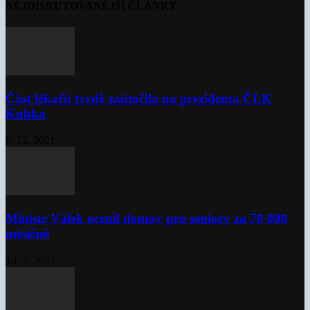
NEJDISKUTOVANĚJŠÍ ČLÁNKY
Část lékařů tvrdě zaútočila na prezidenta ČLK
Kubka
6. 12. 2021
Ministr Válek ocenil domov pro seniory za 70 000
měsíčně
10. 3. 2023