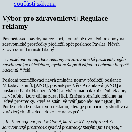
součástí zákona
Výbor pro zdravotnictví: Regulace
reklamy
Pozměňovací návrhy na regulaci, konkrétně uvolnění, reklamy na
zdravotnické prostředky předložil opět poslanec Pawlas. Návrh
znovu odmítl ministr Blatný.
„Upuštěním od regulace reklamy na zdravotnické prostředky jejím
navrhovaným okleštěním, bychom šli proti zájmu o ochranu bezpečí
pacientů,“
řekl.
Poslední pozměňovací návrh zmíněné normy předložil poslanec
Miloslav Janulík [ANO], poslankyně Věra Adámková [ANO] a
poslanec Patrik Nacher [ANO] a týká se naopak zpřísnění reklamy
na výrobky, které cílí na zdraví lidí. Změna zpřísňuje reklamu na
léčivé prostředky, které se zdánlivě tváří jako lék, ale nejsou jím.
Podle nich jde o klamavou reklamu, která je pro pacienty škodlivá a
v některých případech dokonce nebezpečná.
„Je třeba bojovat proti reklamě, která za léčivý přípravek či
zdravotnický prostředek vydává prostředky kterými jimi nejsou,“