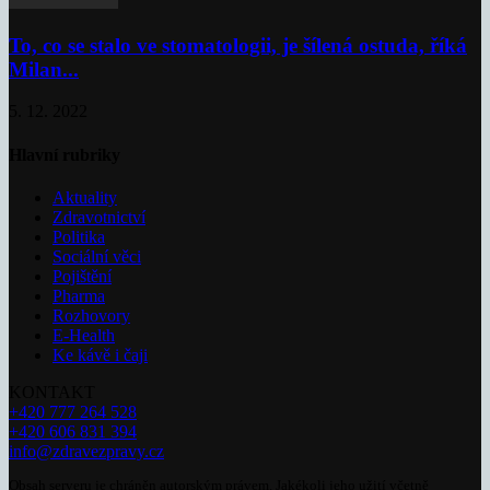
To, co se stalo ve stomatologii, je šílená ostuda, říká
Milan...
5. 12. 2022
Hlavní rubriky
Aktuality
Zdravotnictví
Politika
Sociální věci
Pojištění
Pharma
Rozhovory
E-Health
Ke kávě i čaji
KONTAKT
+420 777 264 528
+420 606 831 394
info@zdravezpravy.cz
Obsah serveru je chráněn autorským právem. Jakékoli jeho užití včetně