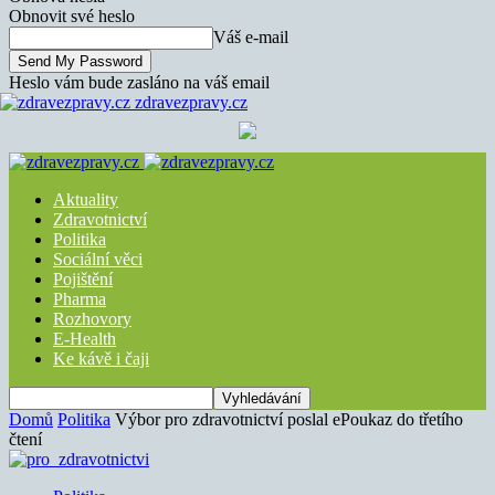
Obnovit své heslo
Váš e-mail
Heslo vám bude zasláno na váš email
zdravezpravy.cz
Aktuality
Zdravotnictví
Politika
Sociální věci
Pojištění
Pharma
Rozhovory
E-Health
Ke kávě i čaji
Domů
Politika
Výbor pro zdravotnictví poslal ePoukaz do třetího
čtení