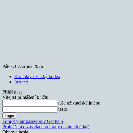
Pátek, 07. srpna 2026
Kontakty / Etický kodex
Inzerce
Přihlásit se
Vítejte! přihlášení k účtu
vaše uživatelské jméno
heslo
Forgot your password? Get help
Prohlášení o zásadách ochrany osobních údajů
Obnova hesla