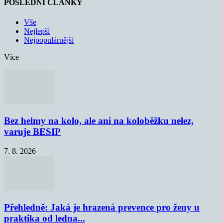
POSLEDNÍ ČLÁNKY
Vše
Nejlepší
Nejpopulárnější
Více
Bez helmy na kolo, ale ani na koloběžku nelez,
varuje BESIP
7. 8. 2026
Přehledně: Jaká je hrazená prevence pro ženy u
praktika od ledna...