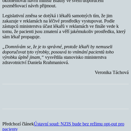
okomentoval návrh ministr Blatný ve svém doporučení
pozměňovací návrh přijmout.
Legislativní změna se dotýká i lékařů samotných tím, že jim
zakazuje v reklamách na léčivé prostředky vystupovat. Podle
zástupců ministerstva účast lékařů v reklamách ve finále vede k
tomu, že pacienti jsou zmatení a věří jakémukoliv prostředku, který
sám lékař propaguje.
„Domnívám se, že je to správné, protože lékaři by nemuseli
doporučovat tyto výrobky, posouvá to vnímání pacientů toho
výrobku úplně jinam,“
vysvětlila stanovisko ministerstva
zdravotnictví Daniela Rrahmaniová.
Veronika Táchová
Předchozí článek
Ústavní soud: NZIS bude bez režimu opt-out pro
pacienty