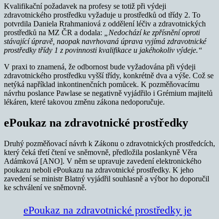
Kvalifikační požadavek na profesy se totiž při výdeji
zdravotnického prostředku vyžaduje u prostředků od třídy 2. To
potvrdila Daniela Rrahmaniová z oddělení léčiv a zdravotnických
prostředků na MZ ČR a dodala:
„Nedochází ke zpřísnění oproti
stávající úpravě, naopak navrhovaná úprava vyjímá zdravotnické
prostředky třídy 1 z povinnosti kvalifikace u jakéhokoliv výdeje.“
V praxi to znamená, že odbornost bude vyžadována při výdeji
zdravotnického prostředku vyšší třídy, konkrétně dva a výše. Což se
netýká například inkontinenčních pomůcek. K pozměňovacímu
návrhu poslance Pawlase se negativně vyjádřilo i Grémium majitelů
lékáren, které takovou změnu zákona nedoporučuje.
ePoukaz na zdravotnické prostředky
Druhý pozměňovací návrh k Zákonu o zdravotnických prostředcích,
který čeká třetí čtení ve sněmovně, předložila poslankyně Věra
Adámková [ANO]. V něm se upravuje zavedení elektronického
poukazu neboli ePoukazu na zdravotnické prostředky. K jeho
zavedení se ministr Blatný vyjádřil souhlasně a výbor ho doporučil
ke schválení ve sněmovně.
ePoukaz na zdravotnické prostředky je