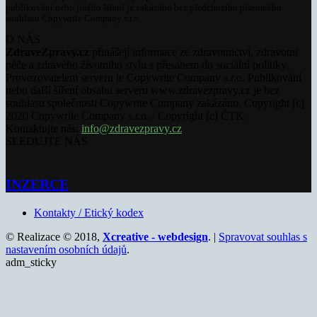
publikování nebo jiného šíření je zakázáno bez předchozího písemného
souhlasu Copywrite Company s.r.o.
O NÁS
ZdraveZpravy.cz
přinášejí informace ze zdravotnictví, zdravotní
péče a zdravého životního stylu s přesahem do sociální politiky.
Provozovatelem serveru je Copywrite Company s.r.o. Publikování
nebo další šíření obsahu serveru www.zdravezpravy.cz je bez
souhlasu společnosti Copywrite Company zakázáno. Copyright [c]
2020 Copywrite Company s.r.o. / Copyright [c] ČTK.
Kontaktujte nás:
info@zdravezpravy.cz
SLEDUJTE NÁS
INZERCE
Kontakty / Etický kodex
© Realizace © 2018,
Xcreative - webdesign
. |
Spravovat souhlas s
nastavením osobních údajů
.
adm_sticky