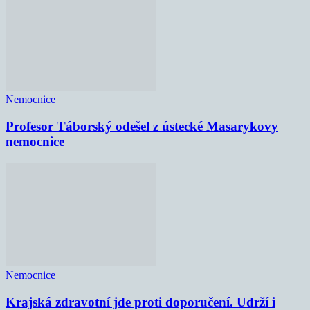
Nemocnice
Profesor Táborský odešel z ústecké Masarykovy
nemocnice
Nemocnice
Krajská zdravotní jde proti doporučení. Udrží i