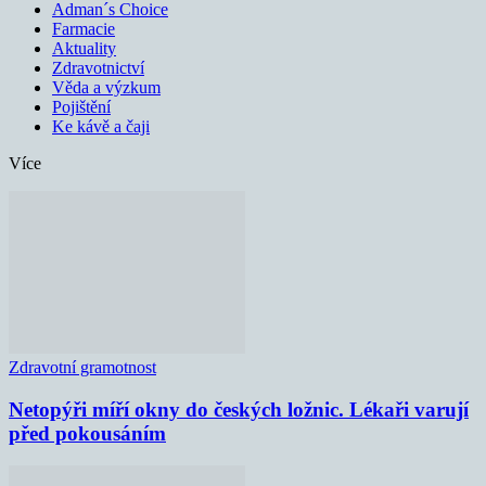
Adman´s Choice
Farmacie
Aktuality
Zdravotnictví
Věda a výzkum
Pojištění
Ke kávě a čaji
Více
Zdravotní gramotnost
Netopýři míří okny do českých ložnic. Lékaři varují
před pokousáním