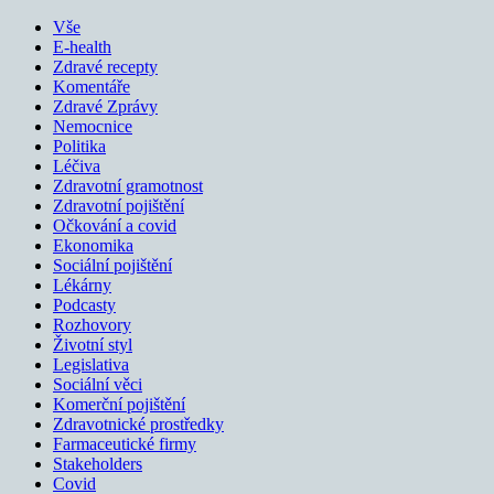
Vše
E-health
Zdravé recepty
Komentáře
Zdravé Zprávy
Nemocnice
Politika
Léčiva
Zdravotní gramotnost
Zdravotní pojištění
Očkování a covid
Ekonomika
Sociální pojištění
Lékárny
Podcasty
Rozhovory
Životní styl
Legislativa
Sociální věci
Komerční pojištění
Zdravotnické prostředky
Farmaceutické firmy
Stakeholders
Covid