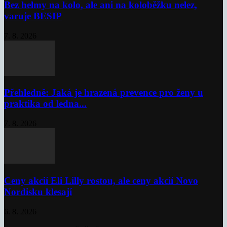
Bez helmy na kolo, ale ani na koloběžku nelez,
varuje BESIP
7. 8. 2026
Přehledně: Jaká je hrazená prevence pro ženy u
praktika od ledna...
7. 8. 2026
Ceny akcií Eli Lilly rostou, ale ceny akcií Novo
Nordisku klesají
6. 8. 2026