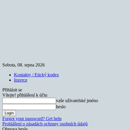
Sobota, 08. srpna 2026
Kontakty / Etický kodex
Inzerce
Přihlásit se
Vítejte! přihlášení k účtu
vaše uživatelské jméno
heslo
Forgot your password? Get help
Prohlášení o zásadách ochrany osobních údajů
Obnova hesla