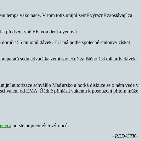
hlení tempa vakcinace. V tom totiž unijní země výrazně zaostávají za
la předsedkyně EK von der Leyenová.
doručit 55 milionů dávek. EU má podle společné smlouvy získat
 preparátů sedmadvacítka zemí společně zajištěno 1,8 miliardy dávek.
z unijní autorizace schválilo Maďarsko a horká diskuze se o něm vede v
ejí schválení od EMA. Řádně přihlásit vakcínu k posouzení přitom může
eneca
od stejnojmenných výrobců.
–RED/ČTK–