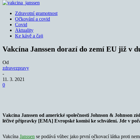
Zdravotní gramotnost
Očkování a covid
Covid
Aktuality
Ke kávě a čaji
Vakcína Janssen dorazí do zemí EU již v 
Od
zdravezpravy
-
11. 3. 2021
0
Sdílet
Vakcína Janssen od americké společnosti Johnson & Johnson získ
léčivé přípravky [EMA] Evropské komisi ke schválení. Jde v poř
Vakcína
Janssen
se podává vůbec jako první očkovací látka proti nemoc