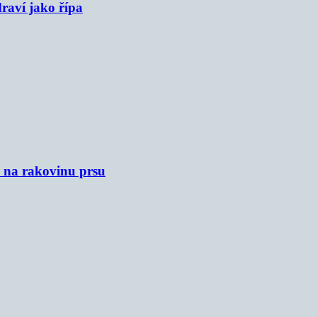
raví jako řípa
u na rakovinu prsu