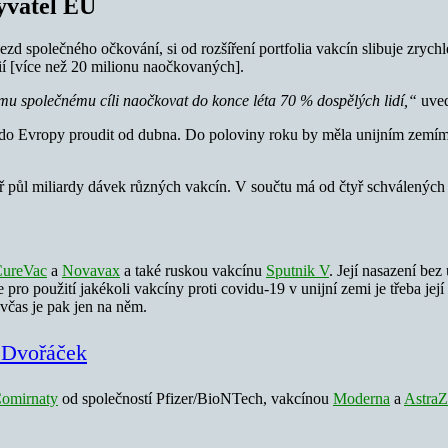
yvatel EU
zjezd společného očkování, si od rozšíření portfolia vakcín slibuje zryc
ií [více než 20 milionu naočkovaných].
emu společnému cíli naočkovat do konce léta 70 % dospělých lidí,“
uved
do Evropy proudit od dubna. Do poloviny roku by měla unijním zemím 
ěř půl miliardy dávek různých vakcín. V součtu má od čtyř schválených
ureVac
a
Novavax
a také ruskou vakcínu
Sputnik V
. Její nasazení be
 pro použití jakékoli vakcíny proti covidu-19 v unijní zemi je třeba j
 včas je pak jen na něm.
b Dvořáček
omirnaty
od společností Pfizer/BioNTech, vakcínou
Moderna
a
AstraZ