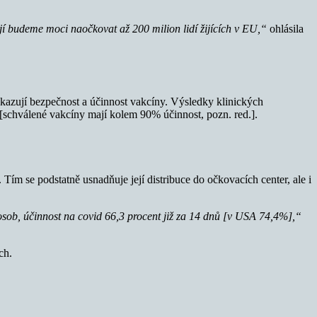
 budeme moci naočkovat až 200 milion lidí žijících v EU,“
ohlásila
kazují bezpečnost a účinnost vakcíny. Výsledky klinických
 [schválené vakcíny mají kolem 90% účinnost, pozn. red.].
 Tím se podstatně usnadňuje její distribuce do očkovacích center, ale i
sob, účinnost na covid 66,3 procent již za 14 dnů [v USA 74,4%],“
ch.