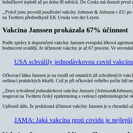
ledničkové teplotě až po dobu tří měsíců. Do Česka má dorazit první
„Právě jsme povolili používání vakcíny Johnson & Johnson v EU po 
na Twitteru předsedkyně EK Ursula von der Leyen.
Vakcína Janssen prokázala 67% účinnost
Podle zprávy k doporučení vakcíny Janssen evropská léková agentura 
hodnocení uvádějí, že účinnosti vakcíny je až 67 procent. Ve srovnán
USA schválily jednodávkovou covid vakcínu
Očkovací látka Janssen je na rozdíl od ostatních již schválených vakcí
ordinací praktických lékařů. Což je při očkování velkého počtu lidí 
„Dnes schválená jednodávková vakcína Janssen [Johnson&Johnson], st
reagoval na Twitteru český epidemiolog a vedoucí epidemiologické s
Upřesnil dále, že prokázaná účinnost vakcíny Janssen je u chroniků 
JAMA: Jaká vakcína proti covidu je nejlepší, 