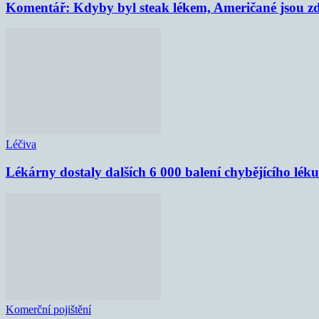
Komentář: Kdyby byl steak lékem, Američané jsou zd
Léčiva
Lékárny dostaly dalších 6 000 balení chybějícího lék
Komerční pojištění