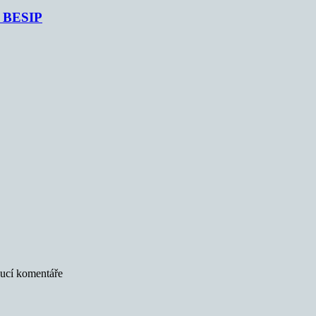
je BESIP
oucí komentáře