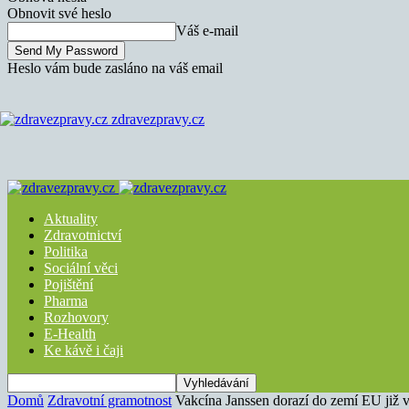
Obnovit své heslo
Váš e-mail
Heslo vám bude zasláno na váš email
zdravezpravy.cz
Aktuality
Zdravotnictví
Politika
Sociální věci
Pojištění
Pharma
Rozhovory
E-Health
Ke kávě i čaji
Domů
Zdravotní gramotnost
Vakcína Janssen dorazí do zemí EU již 