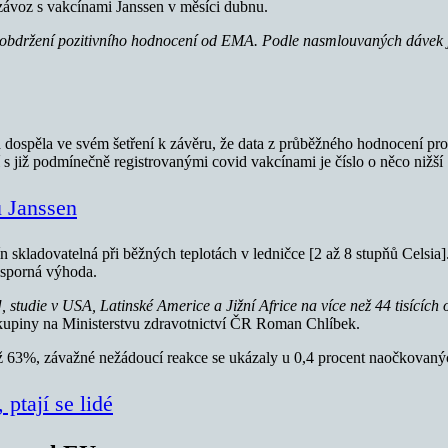
 závoz s vakcínami Janssen v měsíci dubnu.
obdržení pozitivního hodnocení od EMA. Podle nasmlouvaných dávek jí
dospěla ve svém šetření k závěru, že data z průběžného hodnocení pro
í s již podmínečně registrovanými covid vakcínami je číslo o něco nižší
 Janssen
n skladovatelná při běžných teplotách v ledničce [2 až 8 stupňů Celsia].
nesporná výhoda.
udie v USA, Latinské Americe a Jižní Africe na více než 44 tisících o
kupiny na Ministerstvu zdravotnictví ČR Roman Chlíbek.
až 63%, závažné nežádoucí reakce se ukázaly u 0,4 procent naočkovaný
ptají se lidé