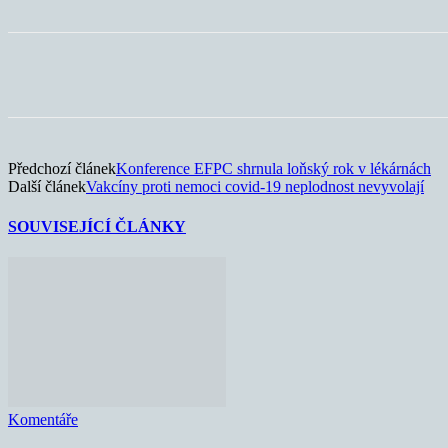
Sdílet
Předchozí článek
Konference EFPC shrnula loňský rok v lékárnách
Další článek
Vakcíny proti nemoci covid-19 neplodnost nevyvolají
SOUVISEJÍCÍ ČLÁNKY
Komentáře