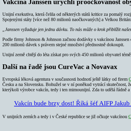
Vakcína Janssen urychlí proočkovanost ob
Unijní exekutiva, která čelila od některých států kritice za pomalý ro
Spojenými státy [více než 80 milionů naočkovaných] a Velkou Britán
„Janssen vyžaduje jen jednu dávku. To nás může o krok přiblížit naš
Podle firmy Johnson & Johnson začnou dodávky s vakcínou Janssen 
200 milionů dávek s právem stejné množství přednostně dokoupit.
Unijní země chtějí do léta získat pro svých 450 milionů obyvatel tém
Další na řadě jsou CureVac a Novavax
Evropská léková agentura v současnosti hodnotí ještě látky od firem
C
Česku a na Slovensku. Bohužel se v ní poněkud vytrácí skutečnost, že
kterýkoli výrobce vakcín, tedy i ten mimounijní. Zda to udělá řádně a
Vakcín bude brzy dost! Říká šéf AIFP Jaku
V unijních zemích a tedy i v České republice se již očkuje vakcínou
C