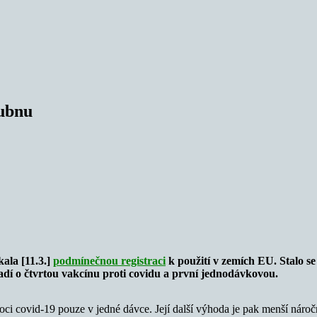
dubnu
ala [11.3.]
podmínečnou registraci
k použití v zemích EU. Stalo s
adí o čtvrtou vakcínu proti covidu a první jednodávkovou.
i covid-19 pouze v jedné dávce. Její další výhoda je pak menší náročno