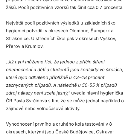
žáků. Podíl pozitivních vzorků tak činil cca 0,7 procenta.
Největší podíl pozitivních výsledků u základních škol
hygienici potvrdili v okresech Olomouc, Šumperk a
Strakonice. U středních škol pak v okresech Vyškov,
Přerov a Krumlov.
„
Již nyní můžeme říct, že jednou z příčin šíření
onemocnění u dětí a studentů jsou kontakty ve školách,
které bylo odhaleno přibližně u 43-48 procent
zachycených případů. A následně u 50-55 % případů
zdroj nákazy není zcela jasný,”
uvedla hlavní hygienička
ČR Pavla Svrčinová s tím, že se může jednat například o
zájmové nebo volnočasové aktivity.
Vyhodnocení prvního a druhého kola testování v 8
okresech, kterými jsou České Budějovice, Ostrava-