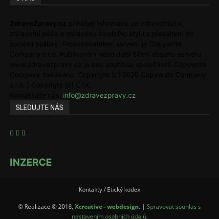
ZdraveZpravy.cz
přinášejí informace ze zdravotnictví,
zdravotní péče a zdravého životního stylu s přesahem do
sociální politiky. Provozovatelem serveru je Copywrite
Company s.r.o. Publikování nebo další šíření obsahu serveru
www.zdravezpravy.cz je bez souhlasu společnosti Copywrite
Company zakázáno. Copyright [c] 2020 Copywrite Company
s.r.o. / Copyright [c] ČTK.
Kontaktujte nás:
info@zdravezpravy.cz
SLEDUJTE NÁS
INZERCE
Kontakty / Etický kodex
© Realizace © 2018,
Xcreative - webdesign
. |
Spravovat souhlas s
nastavením osobních údajů
.