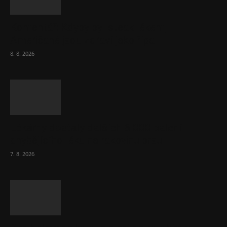
Komentář: Kdyby byl steak lékem,
Američané jsou zdraví jako řípa
8. 8. 2026
Lékárny dostaly dalších 6 000 balení
chybějícího léku na rakovinu prsu
7. 8. 2026