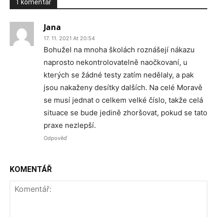
1 komentář
Jana
17. 11. 2021 At 20:54
Bohužel na mnoha školách roznášejí nákazu
naprosto nekontrolovatelně naočkovaní, u
kterých se žádné testy zatím nedělaly, a pak
jsou nakaženy desítky dalších. Na celé Moravě
se musí jednat o celkem velké číslo, takže celá
situace se bude jedině zhoršovat, pokud se tato
praxe nezlepší.
Odpověď
KOMENTÁŘ