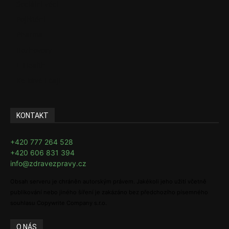
Sociální věci
Pojištění
Pharma
Rozhovory
E-Health
Ke kávě i čaji
KONTAKT
+420 777 264 528
+420 606 831 394
info@zdravezpravy.cz
Obsah serveru je chráněn autorským právem. Jakékoli jeho užití včetně
publikování nebo jiného šíření je zakázáno bez předchozího písemného
souhlasu Copywrite Company s.r.o.
O NÁS