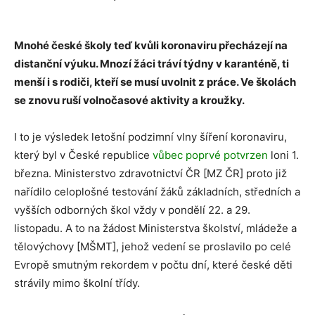
Mnohé české školy teď kvůli koronaviru přecházejí na
distanční výuku. Mnozí žáci tráví týdny v karanténě, ti
menší i s rodiči, kteří se musí uvolnit z práce. Ve školách
se znovu ruší volnočasové aktivity a kroužky.
I to je výsledek letošní podzimní vlny šíření koronaviru,
který byl v České republice
vůbec poprvé potvrzen
loni 1.
března. Ministerstvo zdravotnictví ČR [MZ ČR] proto již
nařídilo celoplošné testování žáků základních, středních a
vyšších odborných škol vždy v pondělí 22. a 29.
listopadu. A to na žádost Ministerstva školství, mládeže a
tělovýchovy [MŠMT], jehož vedení se proslavilo po celé
Evropě smutným rekordem v počtu dní, které české děti
strávily mimo školní třídy.