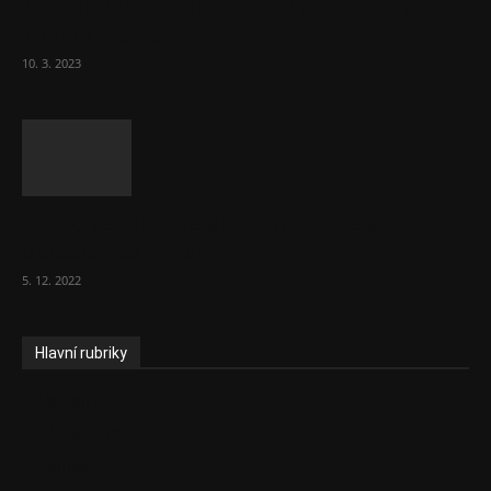
Ministr Válek ocenil domov pro seniory za
70 000 měsíčně
10. 3. 2023
To, co se stalo ve stomatologii, je šílená
ostuda, říká Milan...
5. 12. 2022
Hlavní rubriky
Aktuality
Zdravotnictví
Politika