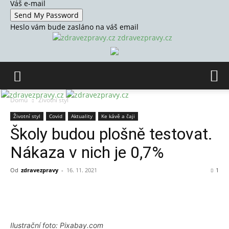
Váš e-mail
Heslo vám bude zasláno na váš email
zdravezpravy.cz
Domů
Životní styl
Životní styl
Covid
Aktuality
Ke kávě a čaji
Školy budou plošně testovat.
Nákaza v nich je 0,7%
Od
zdravezpravy
-
16. 11. 2021
1
Ilustrační foto: Pixabay.com