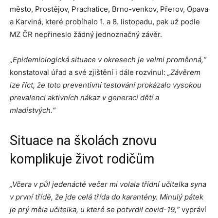
město, Prostějov, Prachatice, Brno-venkov, Přerov, Opava
a Karviná, které probíhalo 1. a 8. listopadu, pak už podle
MZ ČR nepřineslo žádný jednoznačný závěr.
„Epidemiologická situace v okresech je velmi proměnná,“
konstatoval úřad a své zjištění i dále rozvinul:
„
Závěrem
lze říct, že toto preventivní testování prokázalo vysokou
prevalenci aktivních nákaz v generaci dětí a
mladistvých.“
Situace na školách znovu
komplikuje život rodičům
„Včera v půl jedenácté večer mi volala třídní učitelka syna
v první třídě, že jde celá třída do karantény. Minulý pátek
je prý měla učitelka, u které se potvrdil covid-19,“
vypráví