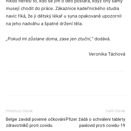
nikdo neřeší to, kdo se jim o děti postará, když ony samy
musejí chodit do práce. Zákaznice kadeřnického studia
navíc říká, že ji dětský lékař u syna opakovaně upozornil
na jeho nadváhu a špatné držení těla.
„Pokud mi zůstane doma, zase jen ztuční,“
dodává.
Veronika Táchová
Předchozí článek
Další článek
Belgie zavádí povinné očkování
Pfizer žádá o schválení tablety
zdravotníků proti covidu
paxlovid proti covidu-19