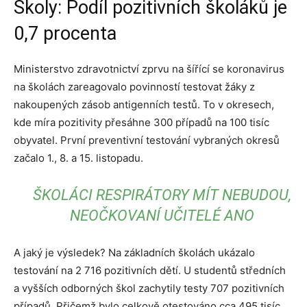
Školy: Podíl pozitivních školáků je
0,7 procenta
Ministerstvo zdravotnictví zprvu na šířící se koronavirus
na školách zareagovalo povinností testovat žáky z
nakoupených zásob antigenních testů. To v okresech,
kde míra pozitivity přesáhne 300 případů na 100 tisíc
obyvatel. První preventivní testování vybraných okresů
začalo 1., 8. a 15. listopadu.
ŠKOLÁCI RESPIRÁTORY MÍT NEBUDOU,
NEOČKOVANÍ UČITELÉ ANO
A jaký je výsledek? Na základních školách ukázalo
testování na 2 716 pozitivních dětí. U studentů středních
a vyšších odborných škol zachytily testy 707 pozitivních
případů. Přičemž bylo celkově otestováno cca 495 tisíc