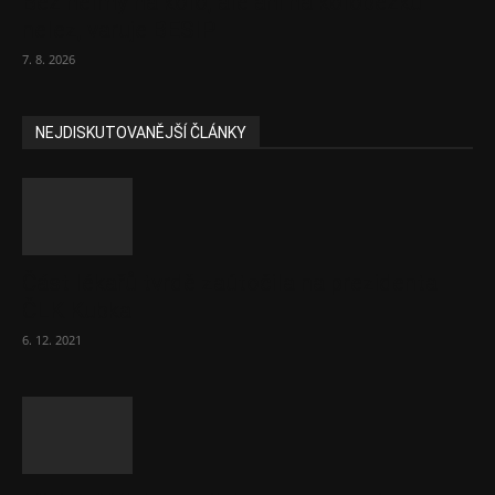
Bez helmy na kolo, ale ani na koloběžku
nelez, varuje BESIP
7. 8. 2026
NEJDISKUTOVANĚJŠÍ ČLÁNKY
Část lékařů tvrdě zaútočila na prezidenta
ČLK Kubka
6. 12. 2021