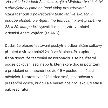
„
Na základě žádosti Asociace krajů a Ministerstva školství
a tělovýchovy jsme na Radě vlády pro zdravotní
rizika
rozhodli
o pokračování testování ve školách v
podobě plošného antigenního testování, které proběhne
22. a 29. listopadu,
”
vysvětlil ministr zdravotnictví
v demisi Adam Vojtěch [za ANO].
Dodal, že plošné testování poskytne odborníkům celkový
přehled o virové náloži žáků ve školách. Pro úplnost je
třeba dodat, že testování na koronavirus se neúčastní
pouze očkování žáci nebo ti, kteří škole dodají potvrzení
o prodělání onemocnění covid-19 v posledních šesti
měsících. Neotestovaní žáci sice smějí pokračovat v
prezenční výuce, budou ale muset nosit rouškou, ti starší
pak respirátor.