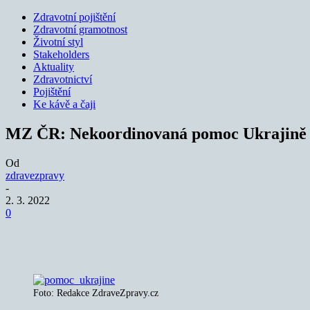
Zdravotní pojištění
Zdravotní gramotnost
Životní styl
Stakeholders
Aktuality
Zdravotnictví
Pojištění
Ke kávě a čaji
MZ ČR: Nekoordinovaná pomoc Ukrajině z
Od
zdravezpravy
-
2. 3. 2022
0
Sdílet
Foto: Redakce ZdraveZpravy.cz