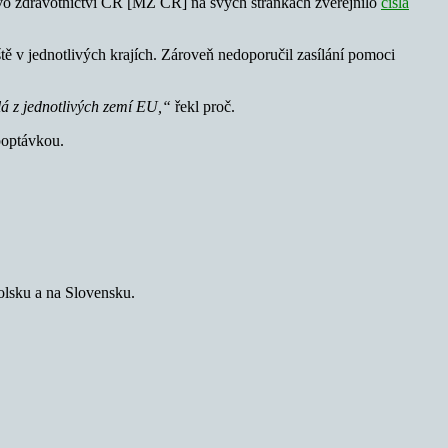
rstvo zdravotnictví ČR [MZ ČR] na svých stránkách zveřejnilo
čísla
tě v jednotlivých krajích. Zároveň nedoporučil zasílání pomoci
á z jednotlivých zemí EU,“
řekl proč.
 poptávkou.
olsku a na Slovensku.