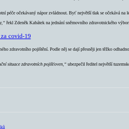
í péče očekávaný nápor zvládnout. Byť největší tlak se očekává na lé
ny,“
řekl Zdeněk Kabátek na jednání sněmovního zdravotnického výbor
 za covid-19
ého zdravotního pojištění. Podle něj se dají přesněji jen těžko odhadn
anční situace zdravotních pojišťoven,“
ubezpečil ředitel největší tuzemsk
iků