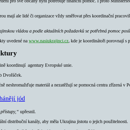
 vedení pro své občany nyní potřebuje finanční pomoc. I proto Ministe
u mají ale lidé či organizace vždy směřovat přes koordinační pracoviš
ajinskou vládou a podle aktuálních požadavků se potřebná pomoc posíl
akty uvedené na
www.nasiukrajinci.cz
, kde je koordinátoři porovnají s
uktury
ině koordinují agentury Evropské unie.
b Dvořáček.
ečně neshromažďuje materiál a nezatěžují se pomocná centra zřízená v P
hánějí jód
přístupy,“
upřesnil.
ální distribuční kanály, aby měla Ukrajina jistotu o jejich použitelnosti.