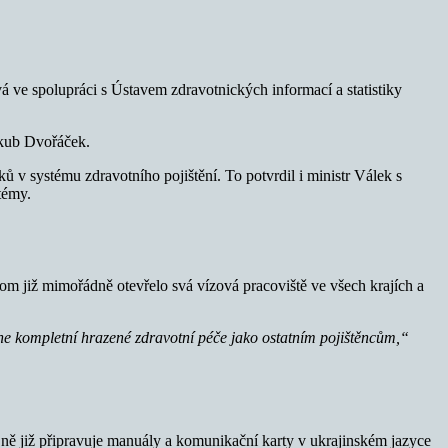
 ve spolupráci s Ústavem zdravotnických informací a statistiky
akub Dvořáček.
ů v systému zdravotního pojištění. To potvrdil i ministr Válek s
témy.
m již mimořádně otevřelo svá vízová pracoviště ve všech krajích a
ane kompletní hrazené zdravotní péče jako ostatním pojištěncům,“
 ně již připravuje manuály a komunikační karty v ukrajinském jazyce