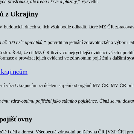
ých prostředků, ale třeba i krve a plazmy,“
vysvětlil.
ků z Ukrajiny
 V budoucích dnech se jich však podle odhadů, které MZ ČR zpracovává
 až 100 tisíc uprchlíků,“
potvrdil na jednání zdravotnického výboru J
esku. Řekl, že cíl MZ ČR tkví v co nejrychlejší evidenci všech uprchlík
formace a provázat jejich evidenci ve zdravotním pojištění s dalšími sys
Ukrajincům
ělení víza Ukrajincům za účelem strpění od orgánů MV ČR. MV ČR přito
jnému zdravotnímu pojištění jako státního pojištěnce. Čímž se mu dost
 pojišťovny
spělé i děti a dorost. Všeobecná zdravotní pojišťovna ČR [VZP ČR] pro