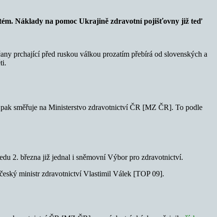
ystém. Náklady na pomoc Ukrajině zdravotní pojišťovny již teď
čany prchající před ruskou válkou prozatím přebírá od slovenských a
ti.
ů pak směřuje na Ministerstvo zdravotnictví ČR [MZ ČR]. To podle
edu 2. března již jednal i sněmovní Výbor pro zdravotnictví.
český ministr zdravotnictví Vlastimil Válek [TOP 09].