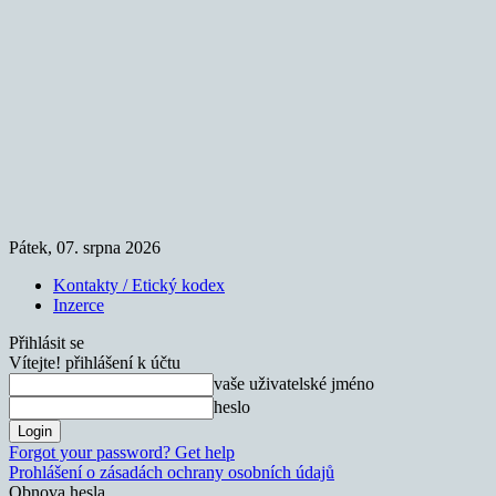
Pátek, 07. srpna 2026
Kontakty / Etický kodex
Inzerce
Přihlásit se
Vítejte! přihlášení k účtu
vaše uživatelské jméno
heslo
Forgot your password? Get help
Prohlášení o zásadách ochrany osobních údajů
Obnova hesla