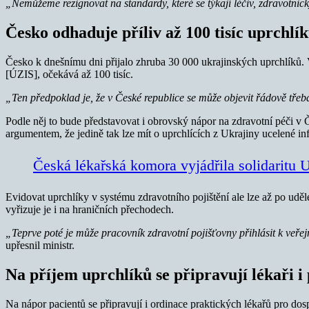
„Nemůžeme rezignovat na standardy, které se týkají léčiv, zdravotnick
Česko odhaduje příliv až 100 tisíc uprchlí
Česko k dnešnímu dni přijalo zhruba 30 000 ukrajinských uprchlíků.
[ÚZIS], očekává až 100 tisíc.
„Ten předpoklad je, že v České republice se může objevit řádově třeba
Podle něj to bude představovat i obrovský nápor na zdravotní péči v Č
argumentem, že jedině tak lze mít o uprchlících z Ukrajiny ucelené in
Česká lékařská komora vyjádřila solidaritu 
Evidovat uprchlíky v systému zdravotního pojištění ale lze až po ud
vyřizuje je i na hraničních přechodech.
„Teprve poté je může pracovník zdravotní pojišťovny přihlásit k veře
upřesnil ministr.
Na příjem uprchlíků se připravují lékaři i
Na nápor pacientů se připravují i ordinace praktických lékařů pro do