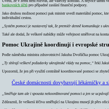
Uvedl, že v zemi není rozvrat, ale válečný konflikt. A nejvíce tamní
bankovních účtů
pro případné zaslání finanční podpory.
Jako druhou možnost pomoci pak ministr uvedl materiální pomoc, ktero
individuální cestou.
„Systém pomoci je nastavený tak, že premiér denně komunikuje s ukr
Také ale dodal, že veškeré nabídky může veřejnost směřovat na kont
Pomoc Ukrajině koordinují i evropské str
Podle náměstka ministra zdravotnictví Jakuba Dvořáčka pomoc Ukraj
„Ty sbírají veškeré požadavky ukrajinské vlády na pomoc,“
řekl Jaku
Upozornil, že jen při využití centrálně koordinované pomoci se zbyt
České domácnosti dovybavují lékárničky a s
„Směřuje tam ale i spousta nekoordinované pomoci a jen se ucpávají 
Zdůraznil, že veškerá léčiva směřující na Ukrajinu musejí jít přes ofici