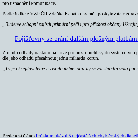
pro usnadnění komunikace.
Podle ředitele VZP ČR Zdeňka Kabátka by měli poskytovatelé zdravotn
„Budeme schopni zajistit primární péči i pro příchozí občany Ukraji
Pojišťovny se brání dalším plošným platbám
Zmínil i odhady nákladů na nově příchozí uprchlíky do systému veřejn
dle jeho odhadů přesáhnout jednu miliardu korun.
„To je akceptovatelné a zvládnutelné, aniž by se zdestabilizovala fin
Sdílet
Předchozí článek
Průzkum ukázal 5 nejčastějších chyb českých diabet