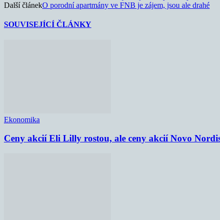
Další článek
O porodní apartmány ve FNB je zájem, jsou ale drahé
SOUVISEJÍCÍ ČLÁNKY
Ekonomika
Ceny akcií Eli Lilly rostou, ale ceny akcií Novo Nordi