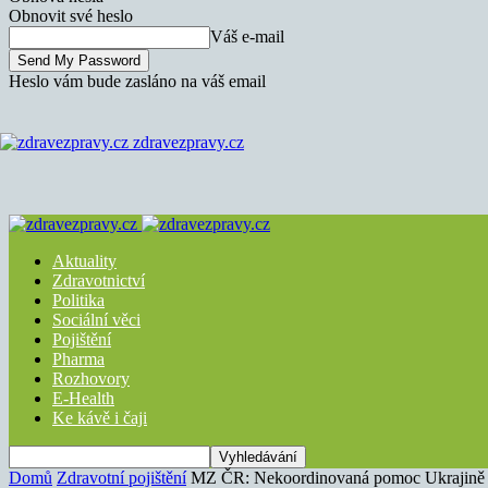
Obnovit své heslo
Váš e-mail
Heslo vám bude zasláno na váš email
zdravezpravy.cz
Aktuality
Zdravotnictví
Politika
Sociální věci
Pojištění
Pharma
Rozhovory
E-Health
Ke kávě i čaji
Domů
Zdravotní pojištění
MZ ČR: Nekoordinovaná pomoc Ukrajině zt