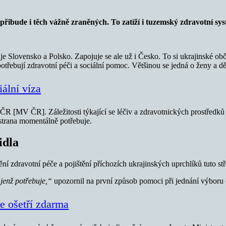
 přibude i těch vážně zraněných. To zatíží i tuzemský zdravotní s
uje Slovensko a Polsko. Zapojuje se ale už i Česko. To si ukrajinské ob
potřebují zdravotní péči a sociální pomoc. Většinou se jedná o ženy a dě
ální víza
ČR [MV ČR]. Záležitosti týkající se léčiv a zdravotnických prostředk
strana momentálně potřebuje.
idla
í zdravotní péče a pojištění příchozích ukrajinských uprchlíků tuto stř
jenž potřebuje,“
upozornil na první způsob pomoci při jednání výboru 
ce ošetří zdarma