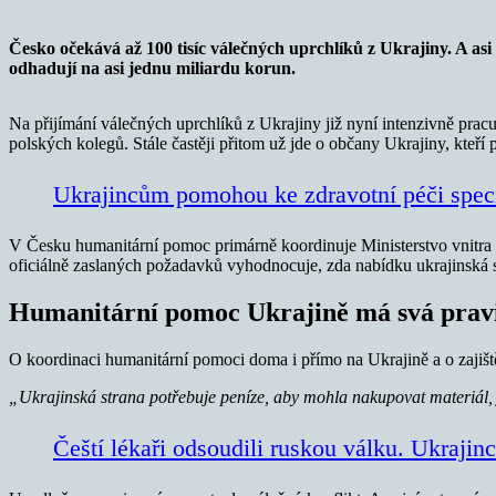
Česko očekává až 100 tisíc válečných uprchlíků z Ukrajiny. A asi
odhadují na asi jednu miliardu korun.
Na přijímání válečných uprchlíků z Ukrajiny již nyní intenzivně prac
polských kolegů. Stále častěji přitom už jde o občany Ukrajiny, kteří 
Ukrajincům pomohou ke zdravotní péči speci
V Česku humanitární pomoc primárně koordinuje Ministerstvo vnitra 
oficiálně zaslaných požadavků vyhodnocuje, zda nabídku ukrajinská 
Humanitární pomoc Ukrajině má svá prav
O koordinaci humanitární pomoci doma i přímo na Ukrajině a o zajištěn
„Ukrajinská strana potřebuje peníze, aby mohla nakupovat materiál, 
Čeští lékaři odsoudili ruskou válku. Ukrajin