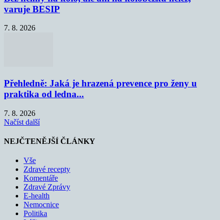
varuje BESIP
7. 8. 2026
Přehledně: Jaká je hrazená prevence pro ženy u
praktika od ledna...
7. 8. 2026
Načíst další
NEJČTENĚJŠÍ ČLÁNKY
Vše
Zdravé recepty
Komentáře
Zdravé Zprávy
E-health
Nemocnice
Politika