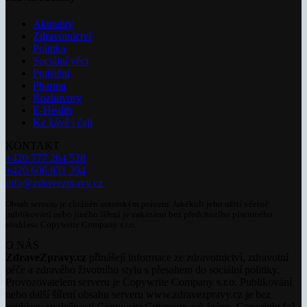
Aktuality
Zdravotnictví
Politika
Sociální věci
Pojištění
Pharma
Rozhovory
E-Health
Ke kávě i čaji
KONTAKT
+420 777 264 528
+420 606 831 394
info@zdravezpravy.cz
Obsah serveru je chráněn autorským právem. Jakékoli jeho užití včetně
publikování nebo jiného šíření je zakázáno bez předchozího písemného
souhlasu Copywrite Company s.r.o.
O NÁS
ZdraveZpravy.cz
přinášejí informace ze zdravotnictví, zdravotní
péče a zdravého životního stylu s přesahem do sociální politiky.
Provozovatelem serveru je Copywrite Company s.r.o. Publikování
nebo další šíření obsahu serveru www.zdravezpravy.cz je bez
souhlasu společnosti Copywrite Company zakázáno. Copyright [c]