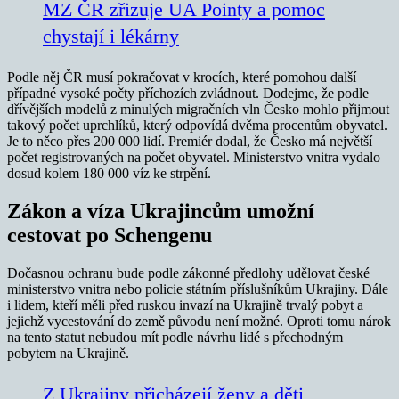
MZ ČR zřizuje UA Pointy a pomoc
chystají i lékárny
Podle něj ČR musí pokračovat v krocích, které pomohou další
případné vysoké počty příchozích zvládnout. Dodejme, že podle
dřívějších modelů z minulých migračních vln Česko mohlo přijmout
takový počet uprchlíků, který odpovídá dvěma procentům obyvatel.
Je to něco přes 200 000 lidí. Premiér dodal, že Česko má největší
počet registrovaných na počet obyvatel. Ministerstvo vnitra vydalo
dosud kolem 180 000 víz ke strpění.
Zákon a víza Ukrajincům umožní
cestovat po Schengenu
Dočasnou ochranu bude podle zákonné předlohy udělovat české
ministerstvo vnitra nebo policie státním příslušníkům Ukrajiny. Dále
i lidem, kteří měli před ruskou invazí na Ukrajině trvalý pobyt a
jejichž vycestování do země původu není možné. Oproti tomu nárok
na tento statut nebudou mít podle návrhu lidé s přechodným
pobytem na Ukrajině.
Z Ukrajiny přicházejí ženy a děti,