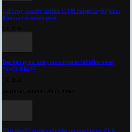
Lékárny dostaly dalších 6 000 balení chybějícího
léku na rakovinu prsu
7. 8. 2026
Bez helmy na kolo, ale ani na koloběžku nelez,
varuje BESIP
7. 8. 2026
NEJDISKUTOVANĚJŠÍ ČLÁNKY
Část lékařů tvrdě zaútočila na prezidenta ČLK