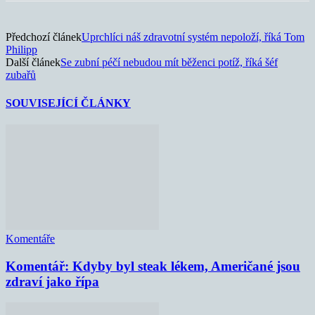
Předchozí článek
Uprchlíci náš zdravotní systém nepoloží, říká Tom
Philipp
Další článek
Se zubní péčí nebudou mít běženci potíž, říká šéf
zubařů
SOUVISEJÍCÍ ČLÁNKY
Komentáře
Komentář: Kdyby byl steak lékem, Američané jsou
zdraví jako řípa