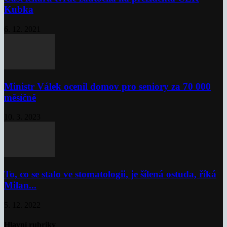
Kubka
6. 12. 2021
Ministr Válek ocenil domov pro seniory za 70 000
měsíčně
10. 3. 2023
To, co se stalo ve stomatologii, je šílená ostuda, říká
Milan...
5. 12. 2022
Hlavní rubriky