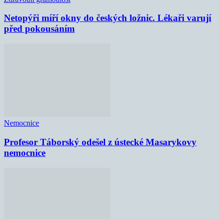
Netopýři míří okny do českých ložnic. Lékaři varují
před pokousáním
Nemocnice
Profesor Táborský odešel z ústecké Masarykovy
nemocnice