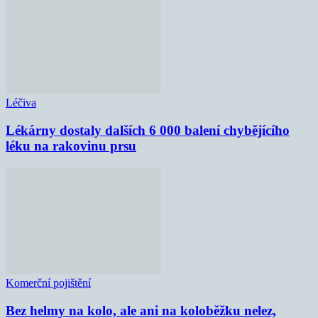
Léčiva
Lékárny dostaly dalších 6 000 balení chybějícího
léku na rakovinu prsu
Komerční pojištění
Bez helmy na kolo, ale ani na koloběžku nelez,