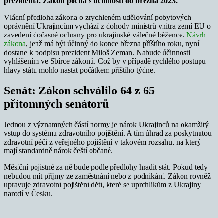
prezidenta. Zákon počítá s účinností do března 2023.
Vládní předloha zákona o zrychleném udělování pobytových
oprávnění Ukrajincům vychází z dohody ministrů vnitra zemí EU o
zavedení dočasné ochrany pro ukrajinské válečné běžence.
Návrh
zákona
, jenž má být účinný do konce března příštího roku, nyní
dostane k podpisu prezident Miloš Zeman. Nabude účinnosti
vyhlášením ve Sbírce zákonů. Což by v případě rychlého postupu
hlavy státu mohlo nastat počátkem příštího týdne.
Senát: Zákon schválilo 64 z 65
přítomných senátorů
Jednou z významných částí normy je nárok Ukrajinců na okamžitý
vstup do systému zdravotního pojištění. A tím úhrad za poskytnutou
zdravotní péči z veřejného pojištění v takovém rozsahu, na který
mají standardně nárok čeští občané.
Měsíční pojistné za ně bude podle předlohy hradit stát. Pokud tedy
nebudou mít příjmy ze zaměstnání nebo z podnikání. Zákon rovněž
upravuje zdravotní pojištění dětí, které se uprchlíkům z Ukrajiny
narodí v Česku.