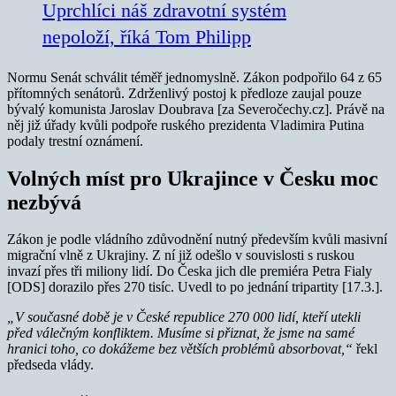
Uprchlíci náš zdravotní systém
nepoloží, říká Tom Philipp
Normu Senát schválit téměř jednomyslně. Zákon podpořilo 64 z 65
přítomných senátorů. Zdrženlivý postoj k předloze zaujal pouze
bývalý komunista Jaroslav Doubrava [za Severočechy.cz]. Právě na
něj již úřady kvůli podpoře ruského prezidenta Vladimira Putina
podaly trestní oznámení.
Volných míst pro Ukrajince v Česku moc
nezbývá
Zákon je podle vládního zdůvodnění nutný především kvůli masivní
migrační vlně z Ukrajiny. Z ní již odešlo v souvislosti s ruskou
invazí přes tři miliony lidí. Do Česka jich dle premiéra Petra Fialy
[ODS] dorazilo přes 270 tisíc. Uvedl to po jednání tripartity [17.3.].
„
V současné době je v České republice 270 000 lidí, kteří utekli
před válečným konfliktem. Musíme si přiznat, že jsme na samé
hranici toho, co dokážeme bez větších problémů absorbovat,“
řekl
předseda vlády.