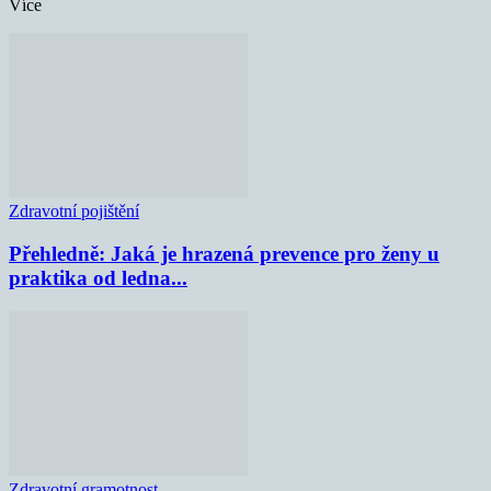
Více
Zdravotní pojištění
Přehledně: Jaká je hrazená prevence pro ženy u
praktika od ledna...
Zdravotní gramotnost