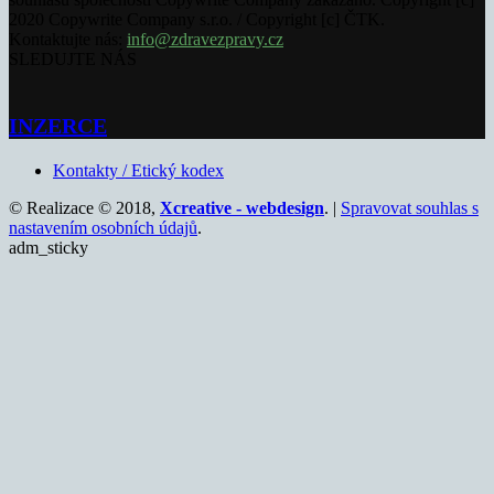
2020 Copywrite Company s.r.o. / Copyright [c] ČTK.
Kontaktujte nás:
info@zdravezpravy.cz
SLEDUJTE NÁS
INZERCE
Kontakty / Etický kodex
© Realizace © 2018,
Xcreative - webdesign
. |
Spravovat souhlas s
nastavením osobních údajů
.
adm_sticky