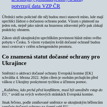
potvrzují data VZP ČR
Úředníci nebo policisté dle něj budou moci stanovit místo, kde mají
uprchlíci žádost o dočasnou ochranu podat. Vízum s platností na
jeden rok, stejně jako nárok na hrazenou zdravotní péče pak získají
prakticky obratem.
Zákon uloží ukrajinským uprchlíkům povinnost hlásit místo svého
pobytu v Česku. S vízem vydaným kvůli dočasné ochraně budou
moci cestovat v celém schengenském prostoru.
Co znamená statut dočasné ochrany pro
Ukrajince
Směrnici o aktivaci dočasné ochrany Evropská komise [EK]
schválila 4. března 2022. Jejím cílem je osobám prchajícím před
válkou z Ukrajiny poskytnout rychlou a účinnou pomoc.
„Každému, kdo prchá před konfliktem, musí být umožněn vstup do
EU,“
uvádí na svých webových stránkách Evropská komise.
Jinak řečeno, podle zmiňované směrnice se ukrajinským běžencům
zaručuje dočasná ochrana na území celé EU.