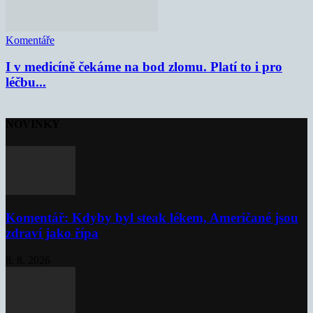
Komentáře
I v medicíně čekáme na bod zlomu. Platí to i pro
léčbu...
NOVINKY
Komentář: Kdyby byl steak lékem, Američané jsou
zdraví jako řípa
8. 8. 2026