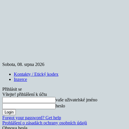
Sobota, 08. srpna 2026
Kontakty / Etický kodex
Inzerce
Přihlásit se
Vítejte! přihlášení k účtu
vaše uživatelské jméno
heslo
Forgot your password? Get help
Prohlášení o zásadách ochrany osobních údajů
Obnova hesla