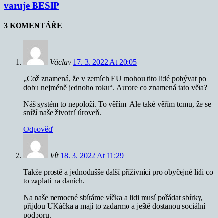
varuje BESIP
3 KOMENTÁŘE
Václav
17. 3. 2022 At 20:05
„Což znamená, že v zemích EU mohou tito lidé pobývat po
dobu nejméně jednoho roku“. Autore co znamená tato věta?
Náš systém to nepoloží. To věřím. Ale také věřím tomu, že se
sníží naše životní úroveň.
Odpověď
Vít
18. 3. 2022 At 11:29
Takže prostě a jednodušše další příživníci pro obyčejné lidi co
to zaplatí na daních.
Na naše nemocné sbíráme víčka a lidi musí pořádat sbírky,
přijdou UKáčka a mají to zadarmo a ještě dostanou sociální
podporu.