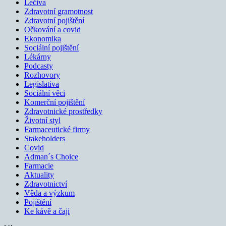
Léčiva
Zdravotní gramotnost
Zdravotní pojištění
Očkování a covid
Ekonomika
Sociální pojištění
Lékárny
Podcasty
Rozhovory
Legislativa
Sociální věci
Komerční pojištění
Zdravotnické prostředky
Životní styl
Farmaceutické firmy
Stakeholders
Covid
Adman´s Choice
Farmacie
Aktuality
Zdravotnictví
Věda a výzkum
Pojištění
Ke kávě a čaji