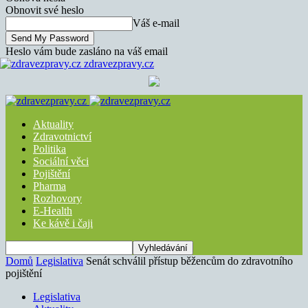
Obnovit své heslo
Váš e-mail
Heslo vám bude zasláno na váš email
zdravezpravy.cz
Aktuality
Zdravotnictví
Politika
Sociální věci
Pojištění
Pharma
Rozhovory
E-Health
Ke kávě i čaji
Domů
Legislativa
Senát schválil přístup běžencům do zdravotního
pojištění
Legislativa