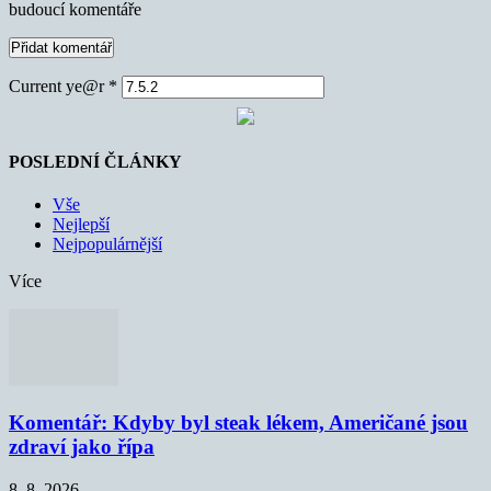
budoucí komentáře
Current ye@r
*
POSLEDNÍ ČLÁNKY
Vše
Nejlepší
Nejpopulárnější
Více
Komentář: Kdyby byl steak lékem, Američané jsou
zdraví jako řípa
8. 8. 2026