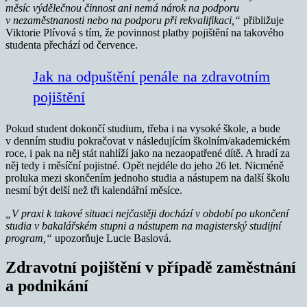
měsíc výdělečnou činnost ani nemá nárok na podporu
v nezaměstnanosti nebo na podporu při rekvalifikaci,“
přibližuje
Viktorie Plívová s tím, že povinnost platby pojištění na takového
studenta přechází od července.
Jak na odpuštění penále na zdravotním
pojištění
Pokud student dokončí studium, třeba i na vysoké škole, a bude
v denním studiu pokračovat v následujícím školním/akademickém
roce, i pak na něj stát nahlíží jako na nezaopatřené dítě. A hradí za
něj tedy i měsíční pojistné. Opět nejdéle do jeho 26 let. Nicméně
proluka mezi skončením jednoho studia a nástupem na další školu
nesmí být delší než tři kalendářní měsíce.
„V praxi k takové situaci nejčastěji dochází v období po ukončení
studia v bakalářském stupni a nástupem na magisterský studijní
program,“
upozorňuje Lucie Baslová.
Zdravotní pojištění v případě zaměstnání
a podnikání