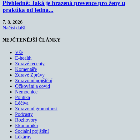
Přehledně: Jaká je hrazená prevence pro ženy u
praktika od ledna...
7. 8. 2026
Načíst další
NEJČTENĚJŠÍ ČLÁNKY
Vše
E-health
Zdravé recepty
Komentáře
Zdravé Zprávy
Zdravotní pojištění
Očkování a covid
Nemocnice
Politika
Léčiva
Zdravotní gramotnost
Podcasty
Rozhovory
Ekonomika
Sociální pojištění
Lékárny