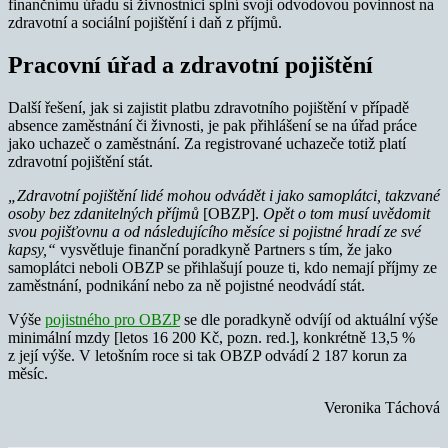
finančnímu úřadu si živnostníci splní svoji odvodovou povinnost na
zdravotní a sociální pojištění i daň z příjmů.
Pracovní úřad a zdravotní pojištění
Další řešení, jak si zajistit platbu zdravotního pojištění v případě
absence zaměstnání či živnosti, je pak přihlášení se na úřad práce
jako uchazeč o zaměstnání. Za registrované uchazeče totiž platí
zdravotní pojištění stát.
„Zdravotní pojištění lidé mohou odvádět i jako samoplátci, takzvané
osoby bez zdanitelných příjmů
[OBZP].
Opět o tom musí uvědomit
svou pojišťovnu a od následujícího měsíce si pojistné hradí ze své
kapsy,“
vysvětluje finanční poradkyně Partners s tím, že jako
samoplátci neboli OBZP se přihlašují pouze ti, kdo nemají příjmy ze
zaměstnání, podnikání nebo za ně pojistné neodvádí stát.
Výše
pojistného pro OBZP
se dle poradkyně odvíjí od aktuální výše
minimální mzdy [letos 16 200 Kč, pozn. red.], konkrétně 13,5 %
z její výše. V letošním roce si tak OBZP odvádí 2 187 korun za
měsíc.
Veronika Táchová