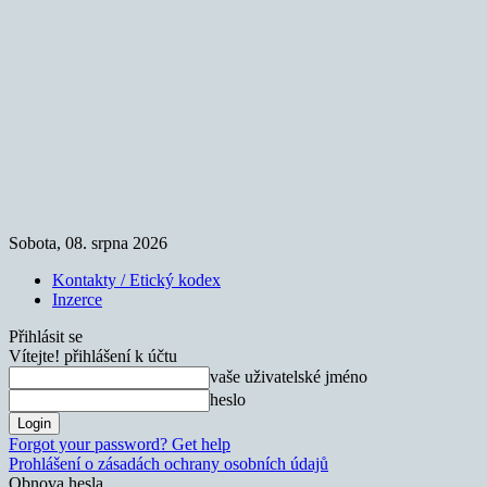
Sobota, 08. srpna 2026
Kontakty / Etický kodex
Inzerce
Přihlásit se
Vítejte! přihlášení k účtu
vaše uživatelské jméno
heslo
Forgot your password? Get help
Prohlášení o zásadách ochrany osobních údajů
Obnova hesla