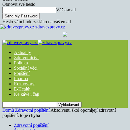
Obnovit své heslo
Váš e-mail
Heslo vám bude zasláno na váš email
zdravezpravy.cz
Aktuality
Zdravotnictví
Politika
Sociální věci
Pojištění
Pharma
Rozhovory
E-Health
Ke kávě i čaji
Domů
Zdravotní pojištění
Absolventi škol opomíjejí zdravotní
pojištění, to je chyba
Zdravotní pojištění