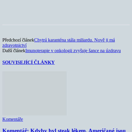
Předchozí článek
Chytrá karanténa stála miliardu. Nově ji má
zdravotnictví
Další článek
Imunoterapie v onkologii zvyšuje šance na úzdravu
SOUVISEJÍCÍ ČLÁNKY
Komentáře
Komentář: Kdyby byl steak lékem, Američané jsou