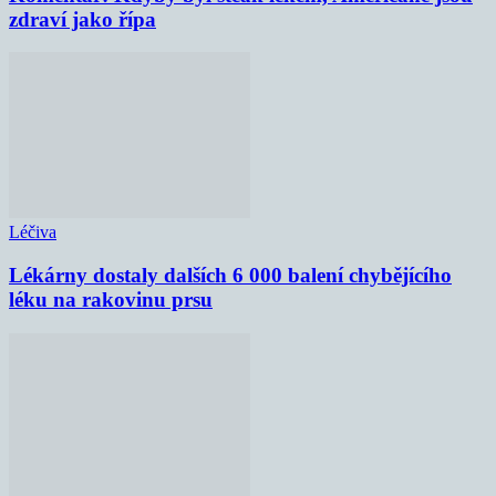
zdraví jako řípa
Léčiva
Lékárny dostaly dalších 6 000 balení chybějícího
léku na rakovinu prsu