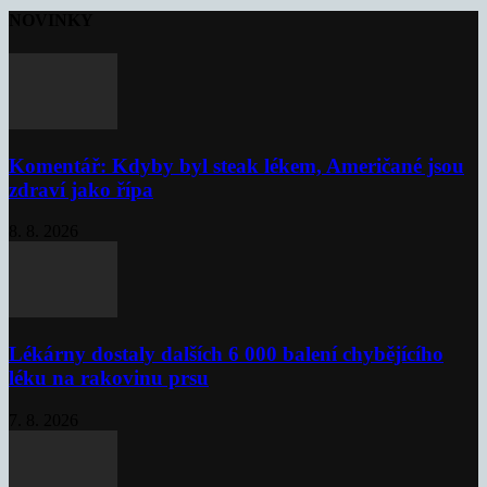
NOVINKY
Komentář: Kdyby byl steak lékem, Američané jsou
zdraví jako řípa
8. 8. 2026
Lékárny dostaly dalších 6 000 balení chybějícího
léku na rakovinu prsu
7. 8. 2026