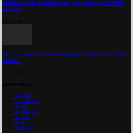
Ministr Válek ocenil domov pro seniory za 70 000
měsíčně
10. 3. 2023
To, co se stalo ve stomatologii, je šílená ostuda, říká
Milan...
5. 12. 2022
Hlavní rubriky
Aktuality
Zdravotnictví
Politika
Sociální věci
Pojištění
Pharma
Rozhovory