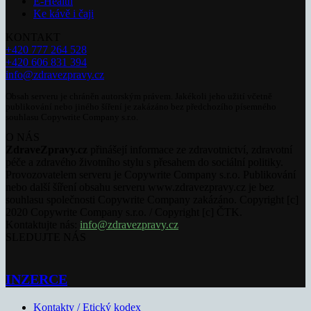
E-Health
Ke kávě i čaji
KONTAKT
+420 777 264 528
+420 606 831 394
info@zdravezpravy.cz
Obsah serveru je chráněn autorským právem. Jakékoli jeho užití včetně
publikování nebo jiného šíření je zakázáno bez předchozího písemného
souhlasu Copywrite Company s.r.o.
O NÁS
ZdraveZpravy.cz
přinášejí informace ze zdravotnictví, zdravotní
péče a zdravého životního stylu s přesahem do sociální politiky.
Provozovatelem serveru je Copywrite Company s.r.o. Publikování
nebo další šíření obsahu serveru www.zdravezpravy.cz je bez
souhlasu společnosti Copywrite Company zakázáno. Copyright [c]
2020 Copywrite Company s.r.o. / Copyright [c] ČTK.
Kontaktujte nás:
info@zdravezpravy.cz
SLEDUJTE NÁS
INZERCE
Kontakty / Etický kodex