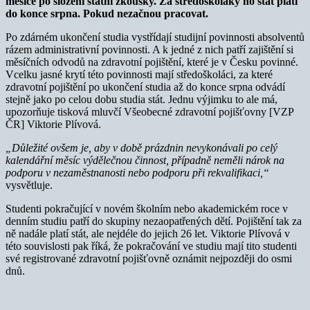
měsíce po složení státní zkoušky. Za středoškoláky ho stát plátí
do konce srpna. Pokud nezačnou pracovat.
Po zdárném ukončení studia vystřídají studijní povinnosti absolventů
rázem administrativní povinnosti. A k jedné z nich patří zajištění si
měsíčních odvodů na zdravotní pojištění, které je v Česku povinné.
Vcelku jasné krytí této povinnosti mají středoškoláci, za které
zdravotní pojištění po ukončení studia až do konce srpna odvádí
stejně jako po celou dobu studia stát. Jednu výjimku to ale má,
upozorňuje tisková mluvčí Všeobecné zdravotní pojišťovny [VZP
ČR] Viktorie Plívová.
„Důležité ovšem je, aby v době prázdnin nevykonávali po celý
kalendářní měsíc výdělečnou činnost, případně neměli nárok na
podporu v nezaměstnanosti nebo podporu při rekvalifikaci,“
vysvětluje.
Studenti pokračující v novém školním nebo akademickém roce v
denním studiu patří do skupiny nezaopatřených dětí. Pojištění tak za
ně nadále platí stát, ale nejdéle do jejich 26 let. Viktorie Plívová v
této souvislosti pak říká, že pokračování ve studiu mají tito studenti
své registrované zdravotní pojišťovně oznámit nejpozději do osmi
dnů.