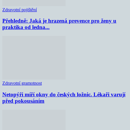
Zdravotní pojištění
Přehledně: Jaká je hrazená prevence pro ženy u
praktika od ledna...
Zdravotní gramotnost
Netopýři míří okny do českých ložnic. Lékaři varují
před pokousáním