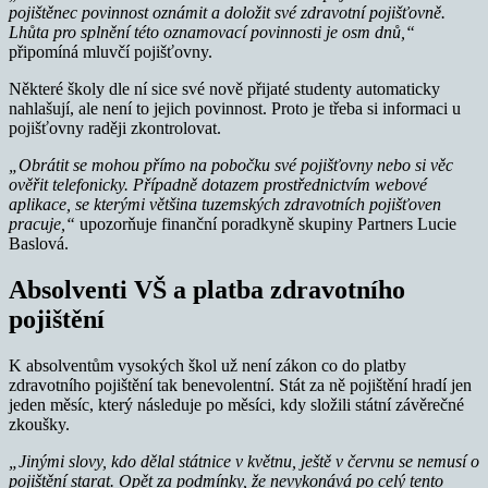
pojištěnec povinnost oznámit a doložit své zdravotní pojišťovně.
Lhůta pro splnění této oznamovací povinnosti je osm dnů,“
připomíná mluvčí pojišťovny.
Některé školy dle ní sice své nově přijaté studenty automaticky
nahlašují, ale není to jejich povinnost. Proto je třeba si informaci u
pojišťovny raději zkontrolovat.
„Obrátit se mohou přímo na pobočku své pojišťovny nebo si věc
ověřit telefonicky. Případně dotazem prostřednictvím webové
aplikace, se kterými většina tuzemských zdravotních pojišťoven
pracuje,“
upozorňuje finanční poradkyně skupiny Partners Lucie
Baslová.
Absolventi VŠ a platba zdravotního
pojištění
K absolventům vysokých škol už není zákon co do platby
zdravotního pojištění tak benevolentní. Stát za ně pojištění hradí jen
jeden měsíc, který následuje po měsíci, kdy složili státní závěrečné
zkoušky.
„Jinými slovy, kdo dělal státnice v květnu, ještě v červnu se nemusí o
pojištění starat. Opět za podmínky, že nevykonává po celý tento