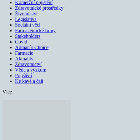
Komerční pojištění
Zdravotnické prostředky
Životní styl
Legislativa
Sociální věci
Farmaceutické firmy
Stakeholders
Covid
Adman´s Choice
Farmacie
Aktuality
Zdravotnictví
Věda a výzkum
Pojištění
Ke kávě a čaji
Více