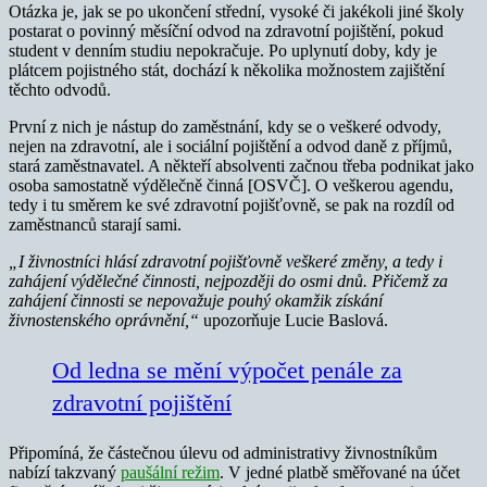
Otázka je, jak se po ukončení střední, vysoké či jakékoli jiné školy
postarat o povinný měsíční odvod na zdravotní pojištění, pokud
student v denním studiu nepokračuje. Po uplynutí doby, kdy je
plátcem pojistného stát, dochází k několika možnostem zajištění
těchto odvodů.
První z nich je nástup do zaměstnání, kdy se o veškeré odvody,
nejen na zdravotní, ale i sociální pojištění a odvod daně z příjmů,
stará zaměstnavatel. A někteří absolventi začnou třeba podnikat jako
osoba samostatně výdělečně činná [OSVČ]. O veškerou agendu,
tedy i tu směrem ke své zdravotní pojišťovně, se pak na rozdíl od
zaměstnanců starají sami.
„I živnostníci hlásí zdravotní pojišťovně veškeré změny, a tedy i
zahájení výdělečné činnosti, n
ejpozději do osmi dnů. Přičemž za
zahájení činnosti se nepovažuje pouhý okamžik získání
živnostenského oprávnění,“
upozorňuje Lucie Baslová.
Od ledna se mění výpočet penále za
zdravotní pojištění
Připomíná, že částečnou úlevu od administrativy živnostníkům
nabízí takzvaný
paušální režim
. V jedné platbě směřované na účet