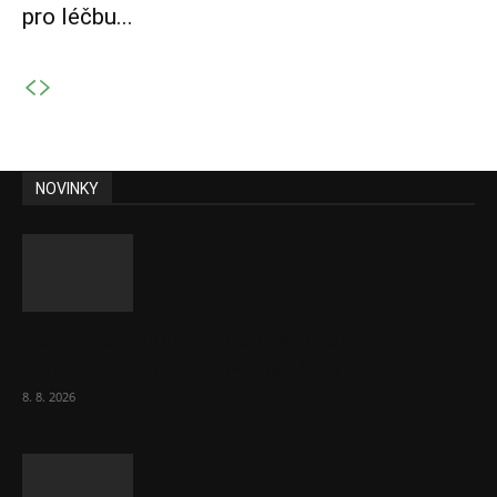
pro léčbu...
NOVINKY
Komentář: Kdyby byl steak lékem,
Američané jsou zdraví jako řípa
8. 8. 2026