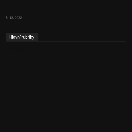
To, co se stalo ve stomatologii, je šílená
ostuda, říká Milan...
5. 12. 2022
Hlavní rubriky
Aktuality
Zdravotnictví
Politika
Sociální věci
Pojištění
Pharma
Rozhovory
E-Health
Ke kávě i čaji