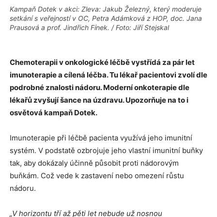
Kampaň Dotek v akci: Zleva: Jakub Železný, který moderuje
setkání s veřejností v OC, Petra Adámková z HOP, doc. Jana
Prausová a prof. Jindřich Fínek. / Foto: Jiří Stejskal
Chemoterapii v onkologické léčbě vystřídá za pár let
imunoterapie a cílená léčba. Tu lékař pacientovi zvolí dle
podrobné znalosti nádoru. Moderní onkoterapie dle
lékařů zvyšují šance na úzdravu. Upozorňuje na to i
osvětová kampaň Dotek.
Imunoterapie při léčbě pacienta využívá jeho imunitní
systém. V podstatě ozbrojuje jeho vlastní imunitní buňky
tak, aby dokázaly účinně působit proti nádorovým
buňkám. Což vede k zastavení nebo omezení růstu
nádoru.
„V horizontu tří až pěti let nebude už nosnou