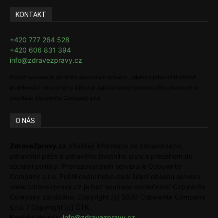
KONTAKT
+420 777 264 528
+420 606 831 394
info@zdravezpravy.cz
Obsah serveru je chráněn autorským právem. Jakékoli jeho užití včetně
publikování nebo jiného šíření je zakázáno bez předchozího písemného
souhlasu Copywrite Company s.r.o.
O NÁS
ZdraveZpravy.cz
přinášejí informace ze zdravotnictví,
zdravotní péče a zdravého životního stylu s přesahem do
sociální politiky. Provozovatelem serveru je Copywrite
Company s.r.o. Publikování nebo další šíření obsahu serveru
www.zdravezpravy.cz je bez souhlasu společnosti Copywrite
Company zakázáno. Copyright [c] 2020 Copywrite Company
s.r.o. / Copyright [c] ČTK.
Kontaktujte nás:
info@zdravezpravy.cz