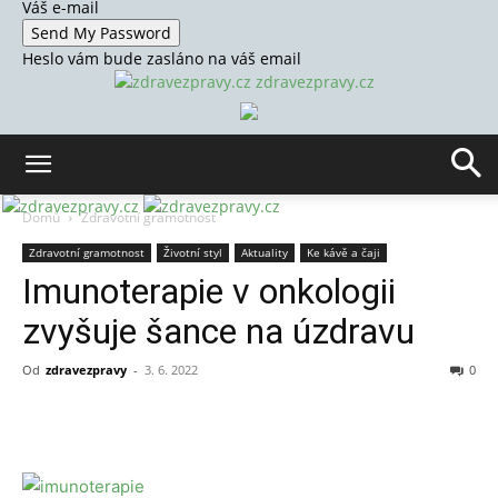
Váš e-mail
Heslo vám bude zasláno na váš email
zdravezpravy.cz
Domů
Zdravotní gramotnost
Zdravotní gramotnost
Životní styl
Aktuality
Ke kávě a čaji
Imunoterapie v onkologii
zvyšuje šance na úzdravu
Od
zdravezpravy
-
3. 6. 2022
0