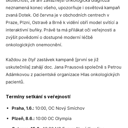
skutečnost, že ani závažnější onkologická diagnóza
neznamená konec všeho, upozorňuje i osvětová kampaň
zvaná Dotek. Od června je v obchodních centrech v
Praze, Plzni, Ostravě a Brně k vidění obří model svítící a
interaktivní buňky. Právě ta má přilákat oči veřejnosti a
zvýšit povědomí o dostupné moderní léčbě
onkologických onemocnění.
Každou ze čtyř zastávek kampaně [první se již
uskutečnila] zahájí doc. Jana Prausová společně s Petrou
Adámkovou z pacientské organizace Hlas onkologických
pacientů.
Termíny setkání s veřejností
Praha, 1.6.:
10:00, OC Nový Smíchov
Plzeň, 8.6.:
10:00 OC Olympia