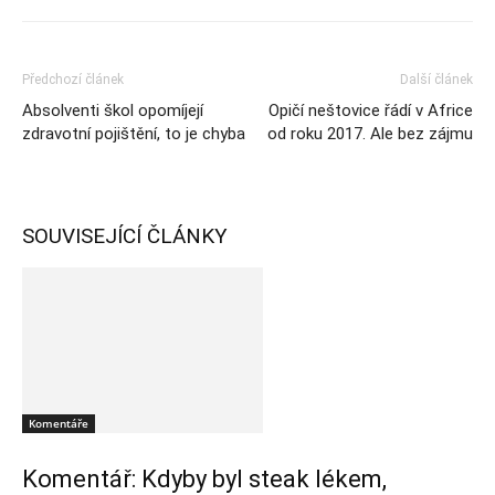
Předchozí článek
Další článek
Absolventi škol opomíjejí
Opičí neštovice řádí v Africe
zdravotní pojištění, to je chyba
od roku 2017. Ale bez zájmu
SOUVISEJÍCÍ ČLÁNKY
Komentáře
Komentář: Kdyby byl steak lékem,