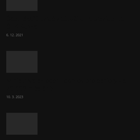
Část lékařů tvrdě zaútočila na prezidenta
ČLK Kubka
6. 12. 2021
Ministr Válek ocenil domov pro seniory za
70 000 měsíčně
10. 3. 2023