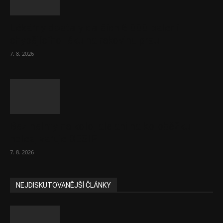
Lékárny dostaly dalších 6 000 balení
chybějícího léku na rakovinu prsu
7. 8. 2026
Bez helmy na kolo, ale ani na koloběžku
nelez, varuje BESIP
7. 8. 2026
NEJDISKUTOVANĚJŠÍ ČLÁNKY