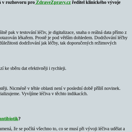
á
v rozhovoru pro
ZdraveZpravy.cz
ředitel klinického vývoje
lně pak v testování léčiv, je digitalizace, snaha o reálná data přímo z
 i dotazován lékařem. Prostě je pod větším dohledem. Dodržování léčby
 důležitosti dodržování jak léčby, tak doporučených režimových
ke sběru dat efektivněji i rychleji.
astěji. Nicméně v téhle oblasti není v poslední době příliš novinek.
alizujeme. Vyvíjíme léčiva v těchto indikacích.
ntibiotik
?
amená, že se počítá všechno to, co se musí při vývoji léčiva udělat a