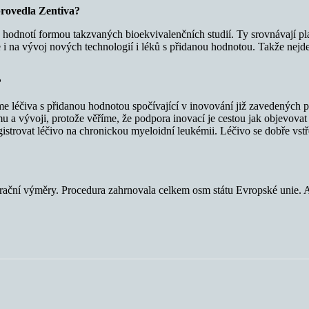
 provedla Zentiva?
 hodnotí formou takzvaných bioekvivalenčních studií. Ty srovnávají pla
e i na vývoj nových technologií i léků s přidanou hodnotou. Takže nejd
?
 léčiva s přidanou hodnotou spočívající v inovování již zavedených př
a vývoji, protože věříme, že podpora inovací je cestou jak objevovat 
istrovat léčivo na chronickou myeloidní leukémii. Léčivo se dobře vstř
gistrační výměry. Procedura zahrnovala celkem osm státu Evropské unie.