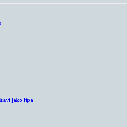
í
raví jako řípa