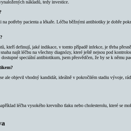
 vynaložených nákladů, tedy investice.
?
 na potřeby pacienta a lékaře. Léčba běžnými antibiotiky je dobře pokry
u?
ů, kteří definují, jaké indikace, v tomto případě infekce, je třeba přes
á snaha najít léčbu na všechny diagnózy, které ještě nejsou pod kontrol
ostupné speciální antibiotikum, jsem přesvědčen, že by se k němu pac
otikem?
 ale objevil vhodný kandidát, ideálně v pokročilém stadiu vývoje, rádi
říklad léčba vysokého krevního tlaku nebo cholesterolu, které se mohou
va