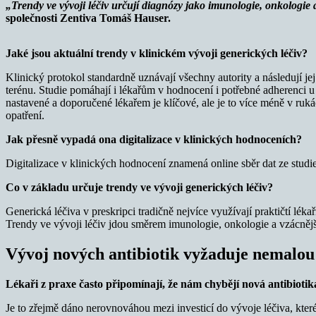
„Trendy ve vývoji léčiv určují diagnózy jako imunologie, onkologie a
společnosti Zentiva Tomáš Hauser.
Jaké jsou aktuální trendy v klinickém vývoji generických léčiv?
Klinický protokol standardně uznávají všechny autority a následují jej 
terénu. Studie pomáhají i lékařům v hodnocení i potřebné adherenci u 
nastavené a doporučené lékařem je klíčové, ale je to více méně v ruk
opatření.
Jak přesně vypadá ona digitalizace v klinických hodnoceních?
Digitalizace v klinických hodnocení znamená online sběr dat ze studie
Co v základu určuje trendy ve vývoji generických léčiv?
Generická léčiva v preskripci tradičně nejvíce využívají praktičtí lékař
Trendy ve vývoji léčiv jdou směrem imunologie, onkologie a vzácnější 
Vývoj nových antibiotik vyžaduje nemalou 
Lékaři z praxe často připomínají, že nám chybějí nová antibioti
Je to zřejmě dáno nerovnováhou mezi investicí do vývoje léčiva, které 