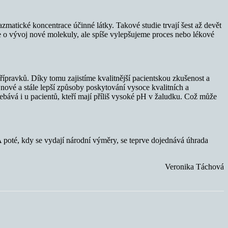
zmatické koncentrace účinné látky. Takové studie trvají šest až devět
e o vývoj nové molekuly, ale spíše vylepšujeme proces nebo lékové
ípravků. Díky tomu zajistíme kvalitnější pacientskou zkušenost a
nové a stále lepší způsoby poskytování vysoce kvalitních a
ebává i u pacientů, kteří mají příliš vysoké pH v žaludku. Což může
 A poté, kdy se vydají národní výměry, se teprve dojednává úhrada
Veronika Táchová