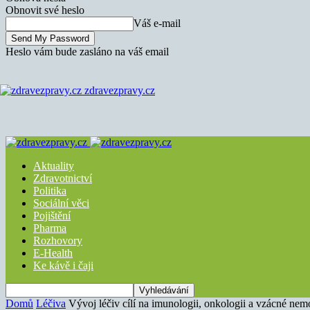
Obnovit své heslo
Váš e-mail
Heslo vám bude zasláno na váš email
zdravezpravy.cz
Aktuality
Zdravotnictví
Politika
Sociální věci
Pojištění
Pharma
Rozhovory
E-Health
Ke kávě i čaji
Domů
Léčiva
Vývoj léčiv cílí na imunologii, onkologii a vzácné nem