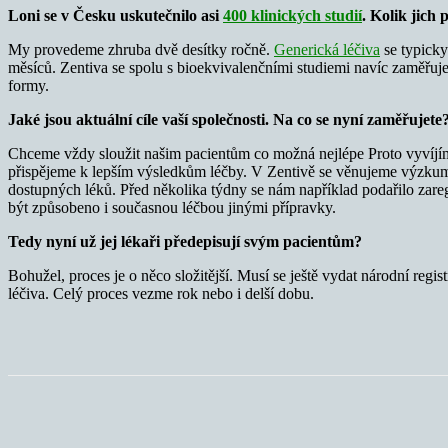
Loni se v Česku uskutečnilo asi
400 klinických studií
. Kolik jich
My provedeme zhruba dvě desítky ročně.
Generická léčiva
se typicky
měsíců. Zentiva se spolu s bioekvivalenčními studiemi navíc zaměřuj
formy.
Jaké jsou aktuální cíle vaší společnosti. Na co se nyní zaměřujete
Chceme vždy sloužit našim pacientům co možná nejlépe Proto vyvíjíme
přispějeme k lepším výsledkům léčby. V Zentivě se věnujeme výzkumu 
dostupných léků. Před několika týdny se nám například podařilo zareg
být způsobeno i současnou léčbou jinými přípravky.
Tedy nyní už jej lékaři předepisují svým pacientům?
Bohužel, proces je o něco složitější. Musí se ještě vydat národní re
léčiva. Celý proces vezme rok nebo i delší dobu.
Sdílet