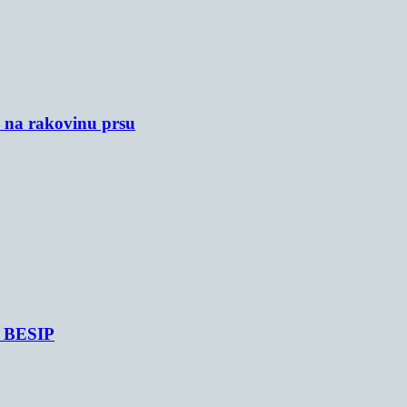
u na rakovinu prsu
je BESIP