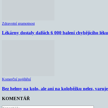
Zdravotní gramotnost
Lékárny dostaly dalších 6 000 balení chybějícího lék
Komerční pojištění
Bez helmy na kolo, ale ani na koloběžku nelez, varu
KOMENTÁŘ