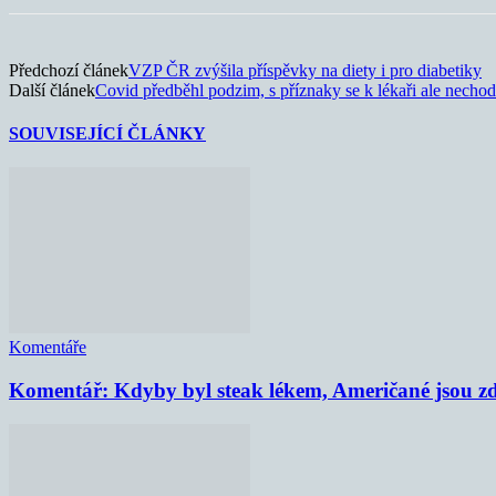
Předchozí článek
VZP ČR zvýšila příspěvky na diety i pro diabetiky
Další článek
Covid předběhl podzim, s příznaky se k lékaři ale nechod
SOUVISEJÍCÍ ČLÁNKY
Komentáře
Komentář: Kdyby byl steak lékem, Američané jsou zd