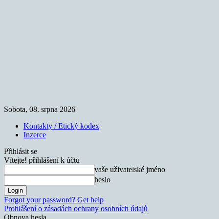
Sobota, 08. srpna 2026
Kontakty / Etický kodex
Inzerce
Přihlásit se
Vítejte! přihlášení k účtu
vaše uživatelské jméno
heslo
Forgot your password? Get help
Prohlášení o zásadách ochrany osobních údajů
Obnova hesla