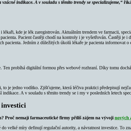
 vzácné indikace. A v souladu s těmito trendy se specializujeme,“
řík
i lékaři, kde je lék zaregistrován. Aktuálním trendem ve farmacii, speciá
pacienta. Pacient častěji chodí na kontroly i je vyšetřován. Častěji je
ách pacienta. Jedním z důležitých úkolů lékaře je pacienta informovat o
. Ten probíhá digitální formou přes webové rozhraní. Díky tomu dochází 
i, to je jedno vodítko. Zjišťujeme, která léčiva praktici předepisují nejč
indikace. A v souladu s těmito trendy se i my v posledních letech speci
investici
ka? Proč nemají farmaceutické firmy příliš zájem na vývoji
nových a
do velké míry definují regulační autority, a návratnost investice. To zn