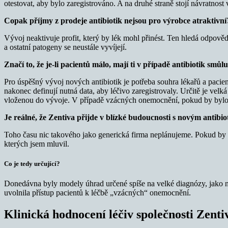
otestovat, aby bylo zaregistrováno. A na druhé straně stojí návratnost
Copak příjmy z prodeje antibiotik nejsou pro výrobce atraktivní
Vývoj neaktivuje profit, který by lék mohl přinést. Ten hledá odpovědi
a ostatní patogeny se neustále vyvíjejí.
Značí to, že je-li pacientů málo, mají ti v případě antibiotik smůl
Pro úspěšný vývoj nových antibiotik je potřeba souhra lékařů a pacient
nakonec definují nutná data, aby léčivo zaregistrovaly. Určitě je velk
vloženou do vývoje. V případě vzácných onemocnění, pokud by bylo d
Je reálné, že Zentiva přijde v blízké budoucnosti s novým antibi
Toho času nic takového jako generická firma neplánujeme. Pokud by se
kterých jsem mluvil.
Co je tedy určující?
Donedávna byly modely úhrad určené spíše na velké diagnózy, jako nap
uvolnila přístup pacientů k léčbě „vzácných“ onemocnění.
Klinická hodnocení léčiv společnosti Zenti