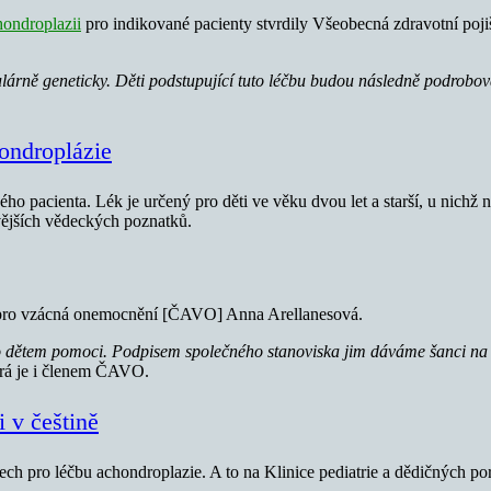
hondroplazii
pro indikované pacienty stvrdily Všeobecná zdravotní po
lárně geneticky. Děti podstupující tuto léčbu budou následně podrob
ondroplázie
o pacienta. Lék je určený pro děti ve věku dvou let a starší, u nichž ne
ovějších vědeckých poznatků.
e pro vzácná onemocnění [ČAVO] Anna Arellanesová.
o dětem pomoci. Podpisem společného stanoviska jim dáváme šanci na l
terá je i členem ČAVO.
 v češtině
ch pro léčbu achondroplazie. A to na Klinice pediatrie a dědičných p