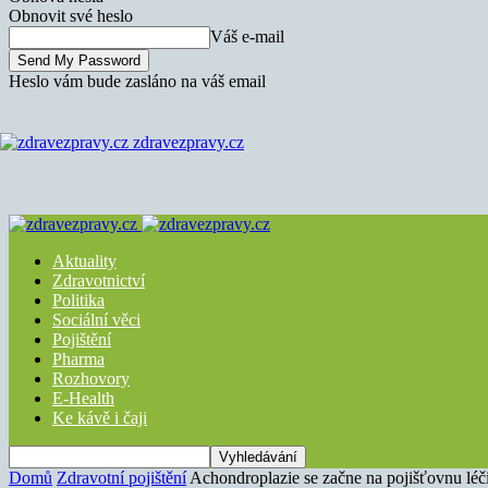
Obnovit své heslo
Váš e-mail
Heslo vám bude zasláno na váš email
zdravezpravy.cz
Aktuality
Zdravotnictví
Politika
Sociální věci
Pojištění
Pharma
Rozhovory
E-Health
Ke kávě i čaji
Domů
Zdravotní pojištění
Achondroplazie se začne na pojišťovnu léči