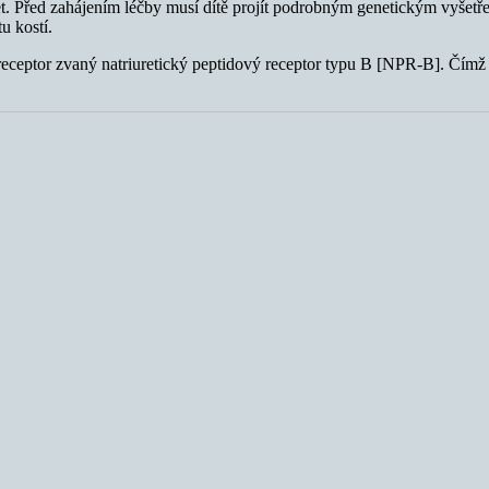
t. Před zahájením léčby musí dítě projít podrobným genetickým vyšetře
u kostí.
receptor zvaný natriuretický peptidový receptor typu B [NPR-B]. Čímž u