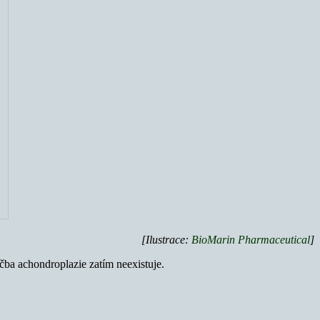
[Ilustrace:
BioMarin Pharmaceutical
]
čba achondroplazie zatím neexistuje.