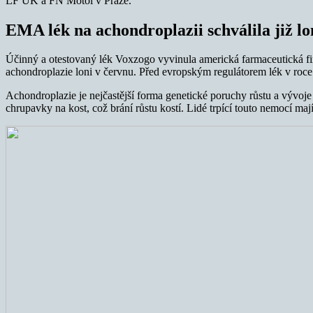
LF UK a FN Motol v Praze.
EMA lék na achondroplazii schválila již lo
Účinný a otestovaný lék Voxzogo vyvinula americká farmaceutická f
achondroplazie loni v červnu. Před evropským regulátorem lék v roce
Achondroplazie je nejčastější forma genetické poruchy růstu a vývoj
chrupavky na kost, což brání růstu kostí. Lidé trpící touto nemocí mají