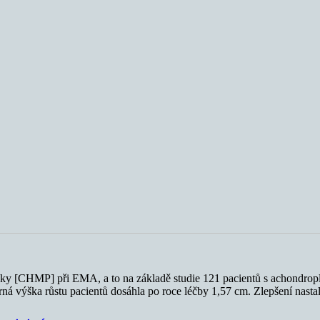
ky [CHMP] při EMA, a to na základě studie 121 pacientů s achondropla
ná výška růstu pacientů dosáhla po roce léčby 1,57 cm. Zlepšení nastal