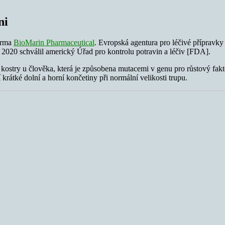
ni
irma
BioMarin Pharmaceutical
. Evropská agentura pro léčivé přípravk
 2020 schválil americký Úřad pro kontrolu potravin a léčiv [FDA].
e kostry u člověka, která je způsobena mutacemi v genu pro růstový f
 krátké dolní a horní končetiny při normální velikosti trupu.