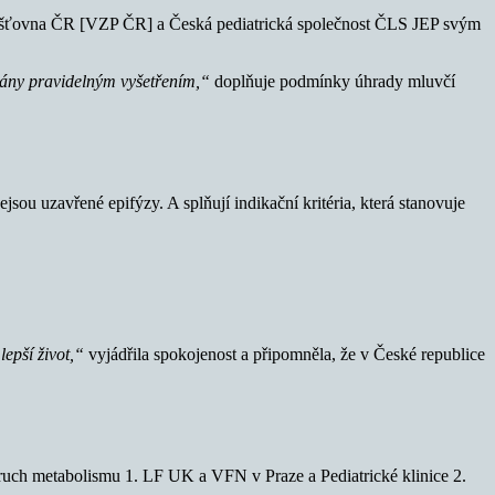
jišťovna ČR [VZP ČR] a Česká pediatrická společnost ČLS JEP svým
ovány pravidelným vyšetřením,“
doplňuje podmínky úhrady mluvčí
jsou uzavřené epifýzy. A splňují indikační kritéria, která stanovuje
epší život,“
vyjádřila spokojenost a připomněla, že v České republice
oruch metabolismu 1. LF UK a VFN v Praze a Pediatrické klinice 2.