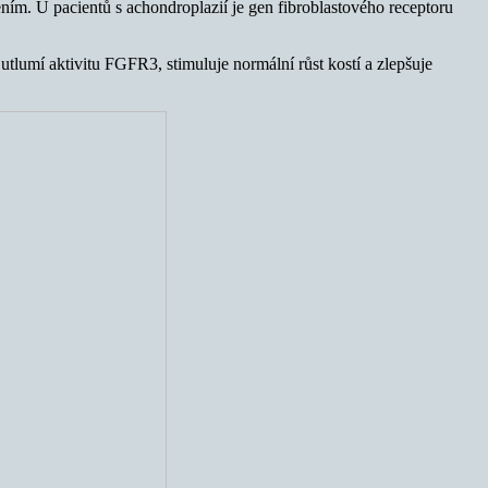
ním. U pacientů s achondroplazií je gen fibroblastového receptoru
tlumí aktivitu FGFR3, stimuluje normální růst kostí a zlepšuje