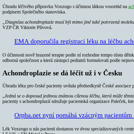
Úhradu léčivého přípravku Voxzogo s účinnou látkou vosoritid na
ac
podpisem Společného stanoviska.
„Diagnóza achondroplazie musí být mimo jiné také potvrzená moleku
VZP ČR Viktorie Plívová.
EMA doporučila registraci léku na léčbu ach
O účinnosti nově hrazené terapie podle ní rozhodne tempo růstu dětskéh
odborná společnost a která zástupci pediatrů formulovali podle nejn
Achondroplazie se dá léčit už i v Česku
Úhradu léku pro české pacienty uvítala předsedkyně České asociac
„
Jedná se o doposud jedinou známou cílenou léčbu, která může těmt
pacienty s achondroplazií sdružuje pacientská organizace Paleček, k
Orpha.net nyní pomáhá vzácným pacientům i
Lék Voxzogo u nás pacienti dostanou ve dvou specializovaných centre