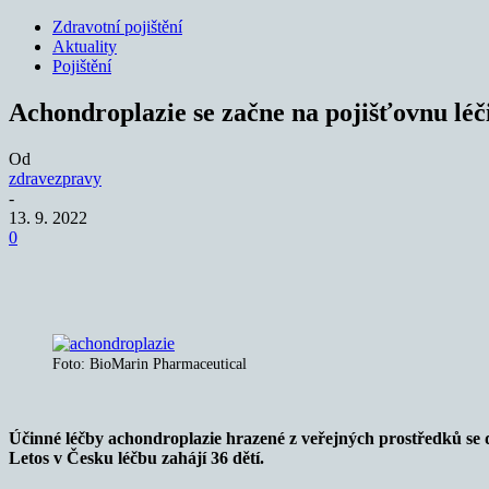
Zdravotní pojištění
Aktuality
Pojištění
Achondroplazie se začne na pojišťovnu léči
Od
zdravezpravy
-
13. 9. 2022
0
Sdílet
Foto: BioMarin Pharmaceutical
Účinné léčby achondroplazie hrazené z veřejných prostředků se do
Letos v Česku léčbu zahájí 36 dětí.