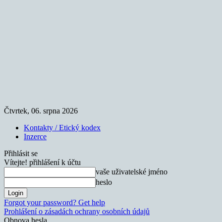
Čtvrtek, 06. srpna 2026
Kontakty / Etický kodex
Inzerce
Přihlásit se
Vítejte! přihlášení k účtu
vaše uživatelské jméno
heslo
Forgot your password? Get help
Prohlášení o zásadách ochrany osobních údajů
Obnova hesla