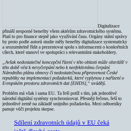
Digitalizace
přináší nesporné benefity všem aktérům zdravotnického systému.
Platí to pro finance stejně jako využívání času. Orgány státní správy
by proto podle autorů studie měly benefity digitalizace systematicky
a srozumitelně řídit a prezentovat spolu s informacemi o konkrétních
cílech, které stanoví ve spolupráci s relevantními stakeholdery.
„Avšak nedostatečné koncepční řízení v této oblasti může obzvlášť v
této době vést k nevyčerpání nebo k neefektivnímu čerpání
Národního plánu obnovy či nedostatečnou připravenost České
republiky na implementaci požadavků, které vyplynou z nařízení o
Evropském prostoru zdravotních dat [EHDS],“
uvádějí.
Problém má však i sama EU. Ta řeší potíž s tím, jak jednotlivé
národní digitální systémy synchronizovat. Přesněji řečeno, řeší to
jednotlivé země na základě unijního požadavku. Mezi odborníky
panuje vůči projektu skepse.
Sdílení zdravotních údajů v EU čeká