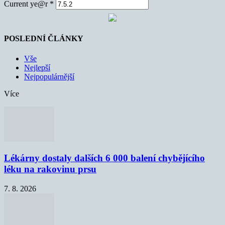
Current ye@r
*
POSLEDNÍ ČLÁNKY
Vše
Nejlepší
Nejpopulárnější
Více
Lékárny dostaly dalších 6 000 balení chybějícího
léku na rakovinu prsu
7. 8. 2026