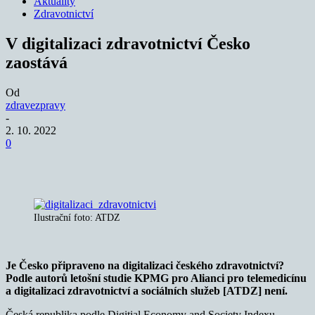
Aktuality
Zdravotnictví
V digitalizaci zdravotnictví Česko
zaostává
Od
zdravezpravy
-
2. 10. 2022
0
Ilustrační foto: ATDZ
Je Česko připraveno na digitalizaci českého zdravotnictví?
Podle autorů letošní studie KPMG pro Alianci pro telemedicínu
a digitalizaci zdravotnictví a sociálních služeb [ATDZ] není.
Česká republika podle Digitial Economy and Society Indexu