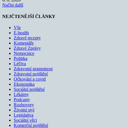
Načíst další
NEJČTENĚJŠÍ ČLÁNKY
Vše
E-health
Zdravé recepty
Komentáře
Zdravé Zprávy
Nemocnice
Politika
Léčiva
Zdravotní gramotnost
Zdravotní pojištění
Očkování a covid
Ekonomika
Sociální pojištění
Lékárny
Podcasty
Rozhovory
Životní styl
Legislativa
Sociální věci
Komerční pojištění