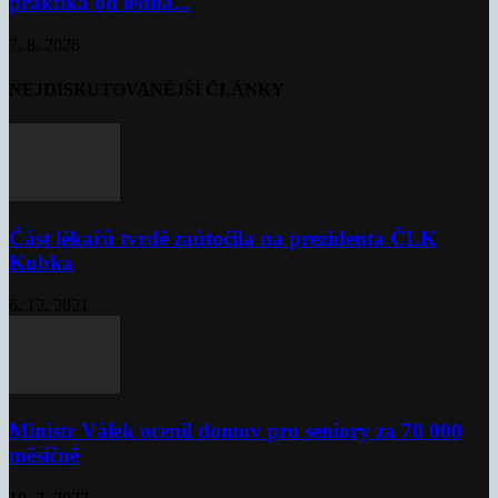
praktika od ledna...
7. 8. 2026
NEJDISKUTOVANĚJŠÍ ČLÁNKY
Část lékařů tvrdě zaútočila na prezidenta ČLK
Kubka
6. 12. 2021
Ministr Válek ocenil domov pro seniory za 70 000
měsíčně