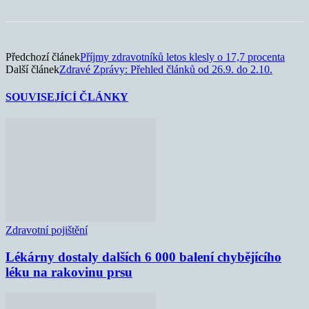
Předchozí článek
Příjmy zdravotníků letos klesly o 17,7 procenta
Další článek
Zdravé Zprávy: Přehled článků od 26.9. do 2.10.
SOUVISEJÍCÍ ČLÁNKY
Zdravotní pojištění
Lékárny dostaly dalších 6 000 balení chybějícího
léku na rakovinu prsu