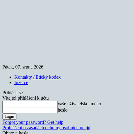
Pátek, 07. srpna 2026
Kontakty / Etický kodex
Inzerce
Přihlásit se
Vítejte! přihlášení k účtu
vaše uživatelské jméno
heslo
Forgot your password? Get help
Prohlášení o zásadách ochrany osobních údajů
Obnova hesla