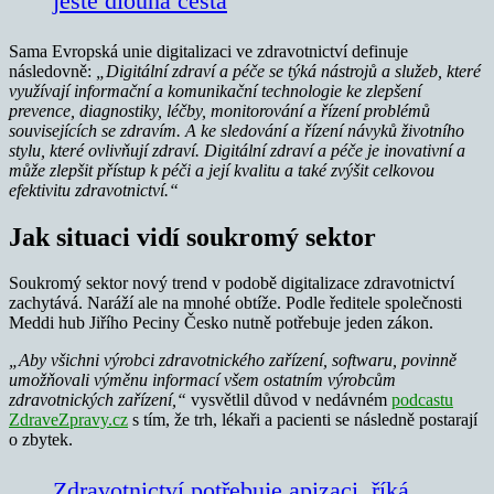
ještě dlouhá cesta
Sama Evropská unie digitalizaci ve zdravotnictví definuje
následovně:
„Digitální zdraví a péče se týká nástrojů a služeb, které
využívají informační a komunikační technologie ke zlepšení
prevence, diagnostiky, léčby, monitorování a řízení problémů
souvisejících se zdravím. A ke sledování a řízení návyků životního
stylu, které ovlivňují zdraví. Digitální zdraví a péče je inovativní a
může zlepšit přístup k péči a její kvalitu a také zvýšit celkovou
efektivitu zdravotnictví.“
Jak situaci vidí soukromý sektor
Soukromý sektor nový trend v podobě digitalizace zdravotnictví
zachytává. Naráží ale na mnohé obtíže. Podle ředitele společnosti
Meddi hub Jiřího Peciny Česko nutně potřebuje jeden zákon.
„Aby všichni výrobci zdravotnického zařízení, softwaru, povinně
umožňovali výměnu informací všem ostatním výrobcům
zdravotnických zařízení,“
vysvětlil důvod v nedávném
podcastu
ZdraveZpravy.cz
s tím, že trh, lékaři a pacienti se následně postarají
o zbytek.
Zdravotnictví potřebuje apizaci, říká