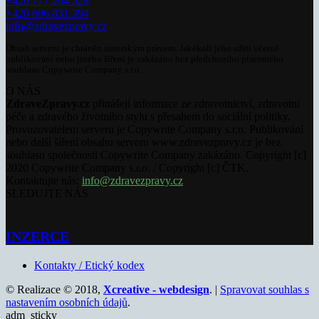
+420 777 264 528
+420 606 831 394
info@zdravezpravy.cz
Obsah serveru je chráněn autorským právem. Jakékoli jeho užití včetně
publikování nebo jiného šíření je zakázáno bez předchozího písemného
souhlasu Copywrite Company s.r.o.
O NÁS
ZdraveZpravy.cz
přinášejí informace ze zdravotnictví, zdravotní
péče a zdravého životního stylu s přesahem do sociální politiky.
Provozovatelem serveru je Copywrite Company s.r.o. Publikování
nebo další šíření obsahu serveru www.zdravezpravy.cz je bez
souhlasu společnosti Copywrite Company zakázáno. Copyright [c]
2020 Copywrite Company s.r.o. / Copyright [c] ČTK.
Kontaktujte nás:
info@zdravezpravy.cz
SLEDUJTE NÁS
INZERCE
Kontakty / Etický kodex
© Realizace © 2018,
Xcreative - webdesign
. |
Spravovat souhlas s
nastavením osobních údajů
.
adm_sticky