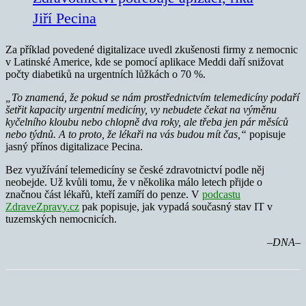
Jiří Pecina
Za příklad povedené digitalizace uvedl zkušenosti firmy z nemocnic
v Latinské Americe, kde se pomocí aplikace Meddi daří snižovat
počty diabetiků na urgentních lůžkách o 70 %.
„To znamená, že pokud se nám prostřednictvím telemedicíny podaří
šetřit kapacity urgentní medicíny, vy nebudete čekat na výměnu
kyčelního kloubu nebo chlopně dva roky, ale třeba jen pár měsíců
nebo týdnů. A to proto, že lékaři na vás budou mít čas,“
popisuje
jasný přínos digitalizace Pecina.
Bez využívání telemedicíny se české zdravotnictví podle něj
neobejde. Už kvůli tomu, že v několika málo letech přijde o
značnou část lékařů, kteří zamíří do penze. V
podcastu
ZdraveZpravy.cz
pak popisuje, jak vypadá současný stav IT v
tuzemských nemocnicích.
–DNA–