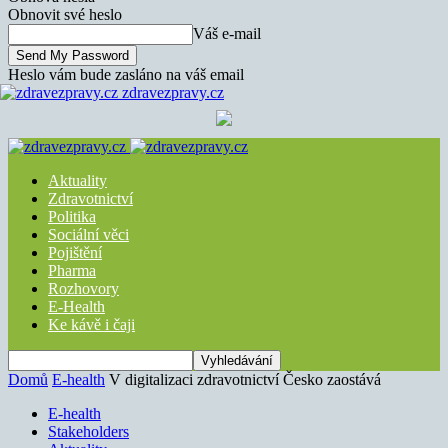
Obnovit své heslo
Váš e-mail
Heslo vám bude zasláno na váš email
zdravezpravy.cz
Aktuality
Zdravotnictví
Politika
Sociální věci
Pojištění
Pharma
Rozhovory
E-Health
Ke kávě i čaji
Domů
E-health
V digitalizaci zdravotnictví Česko zaostává
E-health
Stakeholders