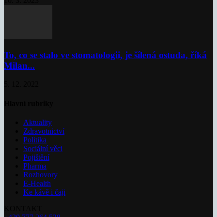
10. 3. 2023
To, co se stalo ve stomatologii, je šílená ostuda, říká
Milan...
5. 12. 2022
Hlavní rubriky
Aktuality
Zdravotnictví
Politika
Sociální věci
Pojištění
Pharma
Rozhovory
E-Health
Ke kávě i čaji
KONTAKT