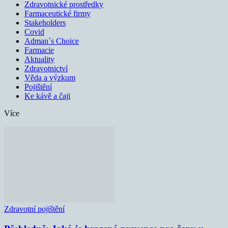
Zdravotnické prostředky
Farmaceutické firmy
Stakeholders
Covid
Adman´s Choice
Farmacie
Aktuality
Zdravotnictví
Věda a výzkum
Pojištění
Ke kávě a čaji
Více
Zdravotní pojištění