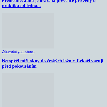
Přehledně: Jaká je hrazená prevence pro ženy u
praktika od ledna...
Zdravotní gramotnost
Netopýři míří okny do českých ložnic. Lékaři varují
před pokousáním