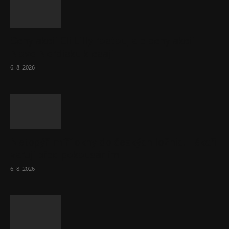
Ceny akcií Eli Lilly rostou, ale ceny akcií
Novo Nordisku klesají
6. 8. 2026
Netopýři míří okny do českých ložnic. Lékaři
varují před pokousáním
6. 8. 2026