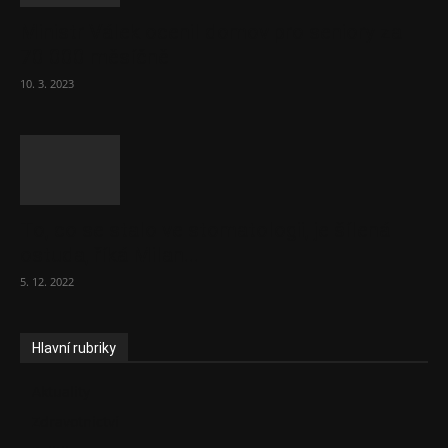
Ministr Válek ocenil domov pro seniory za
70 000 měsíčně
10. 3. 2023
To, co se stalo ve stomatologii, je šílená
ostuda, říká Milan...
5. 12. 2022
Hlavní rubriky
Aktuality
Zdravotnictví