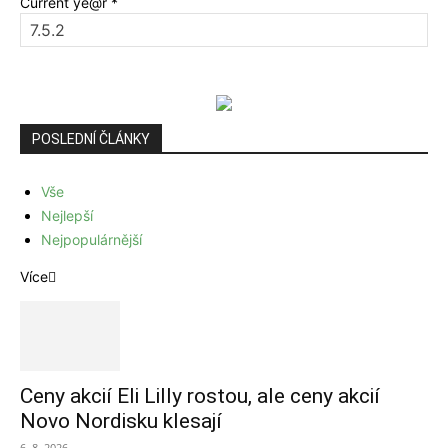
Current ye@r
*
POSLEDNÍ ČLÁNKY
Vše
Nejlepší
Nejpopulárnější
Více
Ceny akcií Eli Lilly rostou, ale ceny akcií
Novo Nordisku klesají
6. 8. 2026