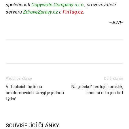
společnosti
Copywrite Company
s.r.o.
, provozovatele
serveru
ZdraveZpravy.cz
a
FinTag.cz
.
–JOVI
–
Předchozí článek
Další článek
V Teplicích šetří na
Na „céčko“ testuje i praktik,
bezdomovcích. Umyjí je jednou
chce si o to jen říct
týdně
SOUVISEJÍCÍ ČLÁNKY