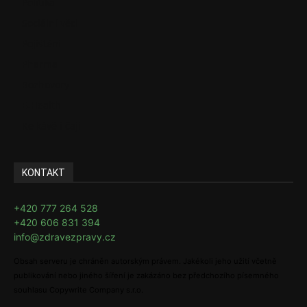
Politika
Sociální věci
Pojištění
Pharma
Rozhovory
E-Health
Ke kávě i čaji
KONTAKT
+420 777 264 528
+420 606 831 394
info@zdravezpravy.cz
Obsah serveru je chráněn autorským právem. Jakékoli jeho užití včetně
publikování nebo jiného šíření je zakázáno bez předchozího písemného
souhlasu Copywrite Company s.r.o.