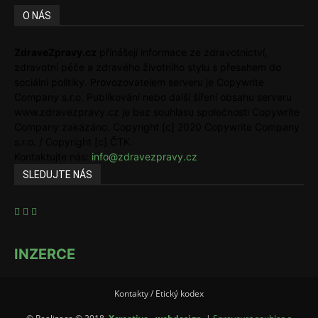
O NÁS
ZdraveZpravy.cz
přinášejí informace ze zdravotnictví,
zdravotní péče a zdravého životního stylu s přesahem do
sociální politiky. Provozovatelem serveru je Copywrite
Company s.r.o. Publikování nebo další šíření obsahu serveru
www.zdravezpravy.cz je bez souhlasu společnosti Copywrite
Company zakázáno. Copyright [c] 2020 Copywrite Company
s.r.o. / Copyright [c] ČTK.
Kontaktujte nás:
info@zdravezpravy.cz
SLEDUJTE NÁS
INZERCE
Kontakty / Etický kodex