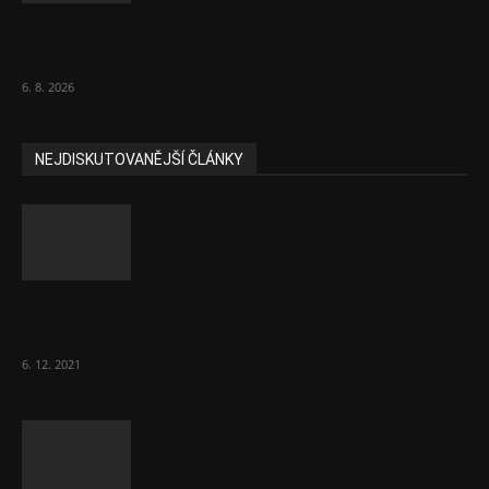
V korupční kauze z roku 2018 ve FN Bulovka
padly další...
6. 8. 2026
NEJDISKUTOVANĚJŠÍ ČLÁNKY
Část lékařů tvrdě zaútočila na prezidenta
ČLK Kubka
6. 12. 2021