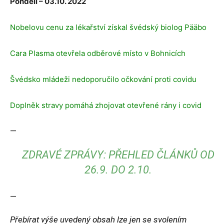
Pondělí – 03.10. 2022
Nobelovu cenu za lékařství získal švédský biolog Pääbo
Cara Plasma otevřela odběrové místo v Bohnicích
Švédsko mládeži nedoporučilo očkování proti covidu
Doplněk stravy pomáhá zhojovat otevřené rány i covid
—
ZDRAVÉ ZPRÁVY: PŘEHLED ČLÁNKŮ OD
26.9. DO 2.10.
—
Přebírat výše uvedený obsah lze jen se svolením