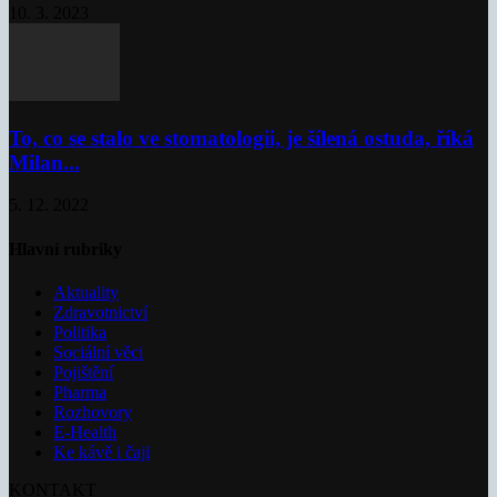
10. 3. 2023
To, co se stalo ve stomatologii, je šílená ostuda, říká
Milan...
5. 12. 2022
Hlavní rubriky
Aktuality
Zdravotnictví
Politika
Sociální věci
Pojištění
Pharma
Rozhovory
E-Health
Ke kávě i čaji
KONTAKT