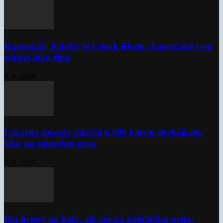
Komentář: Kdyby byl steak lékem, Američané jsou
zdraví jako řípa
8. 8. 2026
Lékárny dostaly dalších 6 000 balení chybějícího
léku na rakovinu prsu
7. 8. 2026
Bez helmy na kolo, ale ani na koloběžku nelez,