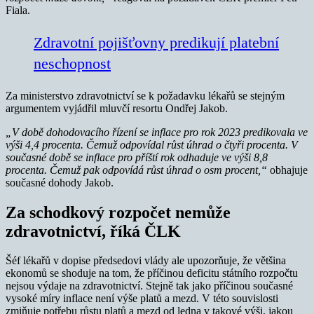
Fiala.
Zdravotní pojišťovny predikují platební
neschopnost
Za ministerstvo zdravotnictví se k požadavku lékařů se stejným
argumentem vyjádřil mluvčí resortu Ondřej Jakob.
„V době dohodovacího řízení se inflace pro rok 2023 predikovala ve
výši 4,4 procenta. Čemuž odpovídal růst úhrad o čtyři procenta.
V
současné době se inflace pro příští rok odhaduje ve výši 8,8
procenta. Čemuž pak odpovídá růst úhrad o osm procent,“
obhajuje
současné dohody Jakob.
Za schodkový rozpočet nemůže
zdravotnictví, říká ČLK
Šéf lékařů v dopise předsedovi vlády ale upozorňuje, že většina
ekonomů se shoduje na tom, že příčinou deficitu státního rozpočtu
nejsou výdaje na zdravotnictví. Stejně tak jako příčinou současné
vysoké míry inflace není výše platů a mezd. V této souvislosti
zmiňuje potřebu růstu platů a mezd od ledna v takové výši, jakou