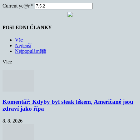
Current ye@r
*
POSLEDNÍ ČLÁNKY
Vše
Nejlepší
Nejpopulárnější
Více
Komentář: Kdyby byl steak lékem, Američané jsou
zdraví jako řípa
8. 8. 2026