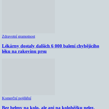
Zdravotní gramotnost
Lékárny dostaly dalších 6 000 balení chybějícího
léku na rakovinu prsu
Komerční pojištění
Bez helmy na kolo, ale ani na koloběžku nelez,