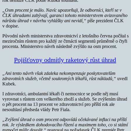
rok nemůže ČLK podle Kubka souhlasit.
„Osm procent je málo. Navíc upozorňuji, že odborníci, kteří se v
ČLK úhradami zabývají, garanci tohoto ministerstvem avizovaného
nárůstu úhrad v návrhu vyhlášky ani nevidí,“
píše prezident ČLK
v dopise.
Původní návrh ministerstva zdravotnictví z letošního června počítal s
meziročním růstem pro každý ze čtrnácti segmentů průměrně o čtyři
procenta. Ministerstvo návrh následně zvýšilo na osm procent.
Pojišťovny odmítly raketový růst úhrad
„Ani tento návrh však zdaleka nekompenzuje poskytovatelům
zdravotních služeb, včetně soukromých lékařů, růst nákladů,“
uvedl
Kubek.
I zdravotníci, ambulantní lékaři či nemocnice se podle něj musí
vyrovnat s růstem cen veškerého zboží a služeb. Se zvýšením úhrad
o pět procent na 13 procent ve zdravotnictví pro příští rok ale
nesouhlasí předseda vlády Petr Fiala.
„Zvýšení úhrad o osm procent odpovídá očekávané inflaci na příští
rok. Je výsledkem dohodovacího řízení a maximem toho, co si státní
rozpočet může dovolit,“
reagoval na požadavek ČLK premiér Petr