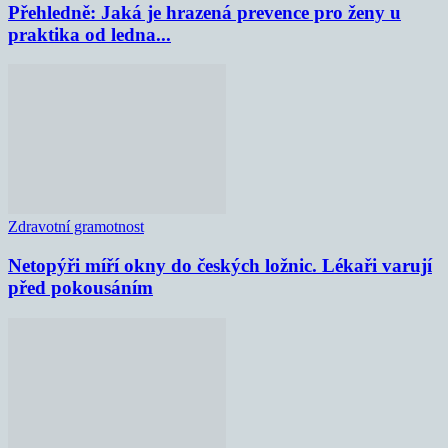
Přehledně: Jaká je hrazená prevence pro ženy u
praktika od ledna...
Zdravotní gramotnost
Netopýři míří okny do českých ložnic. Lékaři varují
před pokousáním