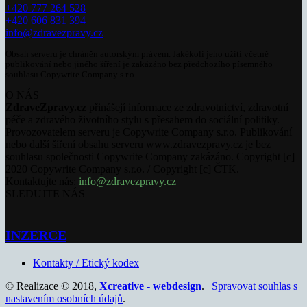
+420 777 264 528
+420 606 831 394
info@zdravezpravy.cz
Obsah serveru je chráněn autorským právem. Jakékoli jeho užití včetně
publikování nebo jiného šíření je zakázáno bez předchozího písemného
souhlasu Copywrite Company s.r.o.
O NÁS
ZdraveZpravy.cz
přinášejí informace ze zdravotnictví, zdravotní
péče a zdravého životního stylu s přesahem do sociální politiky.
Provozovatelem serveru je Copywrite Company s.r.o. Publikování
nebo další šíření obsahu serveru www.zdravezpravy.cz je bez
souhlasu společnosti Copywrite Company zakázáno. Copyright [c]
2020 Copywrite Company s.r.o. / Copyright [c] ČTK.
Kontaktujte nás:
info@zdravezpravy.cz
SLEDUJTE NÁS
INZERCE
Kontakty / Etický kodex
© Realizace © 2018,
Xcreative - webdesign
. |
Spravovat souhlas s
nastavením osobních údajů
.