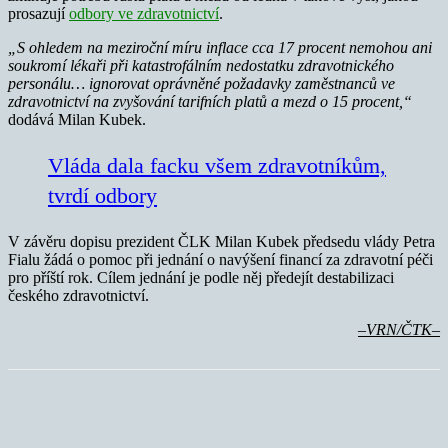
prosazují
odbory ve zdravotnictví
.
„S ohledem na meziroční míru inflace cca 17 procent nemohou ani
soukromí lékaři při katastrofálním nedostatku zdravotnického
personálu… ignorovat oprávněné požadavky zaměstnanců ve
zdravotnictví na zvyšování tarifních platů a mezd o 15 procent,“
dodává Milan Kubek.
Vláda dala facku všem zdravotníkům,
tvrdí odbory
V závěru dopisu prezident ČLK Milan Kubek předsedu vlády Petra
Fialu žádá o pomoc při jednání o navýšení financí za zdravotní péči
pro příští rok. Cílem jednání je podle něj předejít destabilizaci
českého zdravotnictví.
–VRN/ČTK–