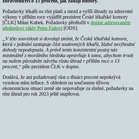
zdravotnictví o 15 procent, jak žádají odbory.
Požadavky lékařů na růst platů a mezd a vyšší úhrady za zdravotní
výkony v příštím roce vyjádřil prezident České lékařské komory
[ČLK] Milan Kubek. Požadavky předložil v
dopise adresovaném
předsedovi vlády Petru Fialovi
[ODS].
„V této souvislosti si dovoluji zmínit, že Česká lékařská komora,
která v jednání zastupuje část soukromých lékařů, žádné nevýhodné
dohody nepodepsala. A právě
tento konzistentní postoj nás
minimálně z morálního hlediska opravňuje k tomu, abychom trvali
na našem původním návrhu růstu úhrad v příštím roce o 13
procent,“
píše prezident ČLK v dopise.
Dodává, že ani požadovaný růst o třináct procent nepokrývá
vysokou míru inflace. S ohledem na současnou tíživou
ekonomickou situaci země ale nepovažuje za slušné, požadavky na
růst úhrad pro rok 2023 ještě stupňovat.