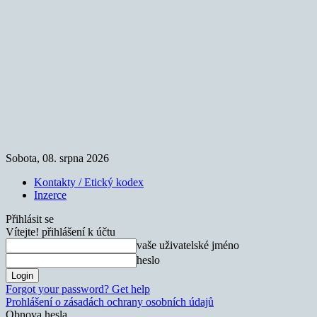
Sobota, 08. srpna 2026
Kontakty / Etický kodex
Inzerce
Přihlásit se
Vítejte! přihlášení k účtu
vaše uživatelské jméno
heslo
Forgot your password? Get help
Prohlášení o zásadách ochrany osobních údajů
Obnova hesla