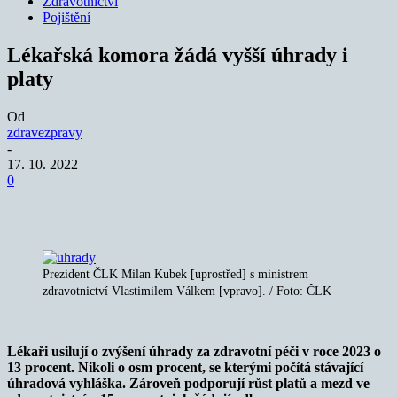
Zdravotnictví
Pojištění
Lékařská komora žádá vyšší úhrady i
platy
Od
zdravezpravy
-
17. 10. 2022
0
Prezident ČLK Milan Kubek [uprostřed] s ministrem
zdravotnictví Vlastimilem Válkem [vpravo]. / Foto: ČLK
Lékaři usilují o zvýšení úhrady za zdravotní péči v roce 2023 o
13 procent. Nikoli o osm procent, se kterými počítá stávající
úhradová vyhláška. Zároveň podporují růst platů a mezd ve