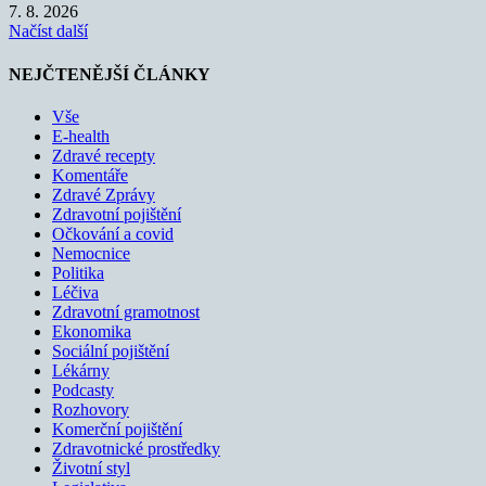
7. 8. 2026
Načíst další
NEJČTENĚJŠÍ ČLÁNKY
Vše
E-health
Zdravé recepty
Komentáře
Zdravé Zprávy
Zdravotní pojištění
Očkování a covid
Nemocnice
Politika
Léčiva
Zdravotní gramotnost
Ekonomika
Sociální pojištění
Lékárny
Podcasty
Rozhovory
Komerční pojištění
Zdravotnické prostředky
Životní styl