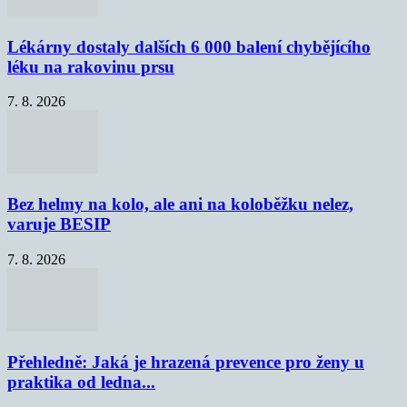
Lékárny dostaly dalších 6 000 balení chybějícího
léku na rakovinu prsu
7. 8. 2026
Bez helmy na kolo, ale ani na koloběžku nelez,
varuje BESIP
7. 8. 2026
Přehledně: Jaká je hrazená prevence pro ženy u
praktika od ledna...