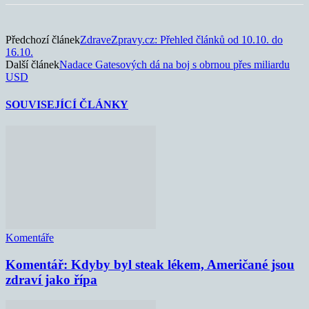
Předchozí článek
ZdraveZpravy.cz: Přehled článků od 10.10. do
16.10.
Další článek
Nadace Gatesových dá na boj s obrnou přes miliardu
USD
SOUVISEJÍCÍ ČLÁNKY
Komentáře
Komentář: Kdyby byl steak lékem, Američané jsou
zdraví jako řípa