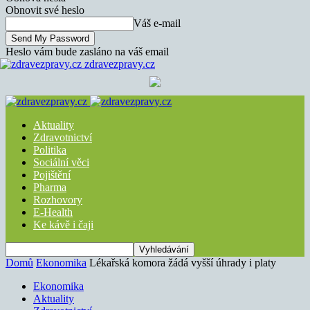
Obnovit své heslo
Váš e-mail
Heslo vám bude zasláno na váš email
zdravezpravy.cz
Aktuality
Zdravotnictví
Politika
Sociální věci
Pojištění
Pharma
Rozhovory
E-Health
Ke kávě i čaji
Domů
Ekonomika
Lékařská komora žádá vyšší úhrady i platy
Ekonomika
Aktuality