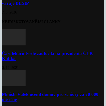
varuje BESIP
7. 8. 2026
NEJDISKUTOVANĚJŠÍ ČLÁNKY
Část lékařů tvrdě zaútočila na prezidenta ČLK
Kubka
6. 12. 2021
Ministr Válek ocenil domov pro seniory za 70 000
měsíčně