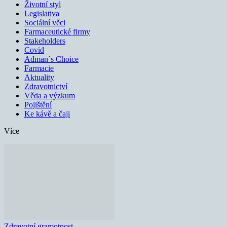
Životní styl
Legislativa
Sociální věci
Farmaceutické firmy
Stakeholders
Covid
Adman´s Choice
Farmacie
Aktuality
Zdravotnictví
Věda a výzkum
Pojištění
Ke kávě a čaji
Více
Zdravotní gramotnost