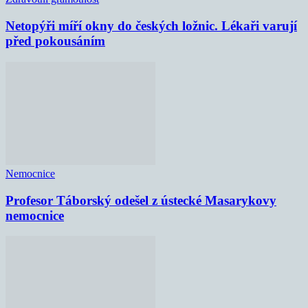
Netopýři míří okny do českých ložnic. Lékaři varují
před pokousáním
Nemocnice
Profesor Táborský odešel z ústecké Masarykovy
nemocnice