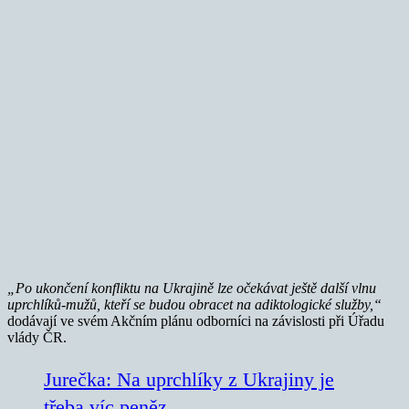
„Po ukončení konfliktu na Ukrajině lze očekávat ještě další vlnu
uprchlíků-mužů, kteří se budou obracet na adiktologické služby,“
dodávají ve svém Akčním plánu odborníci na závislosti při Úřadu
vlády ČR.
Jurečka: Na uprchlíky z Ukrajiny je
třeba víc peněz