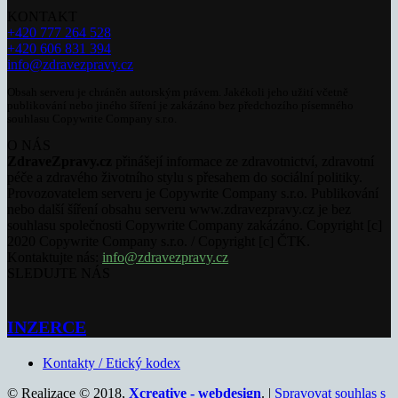
KONTAKT
+420 777 264 528
+420 606 831 394
info@zdravezpravy.cz
Obsah serveru je chráněn autorským právem. Jakékoli jeho užití včetně
publikování nebo jiného šíření je zakázáno bez předchozího písemného
souhlasu Copywrite Company s.r.o.
O NÁS
ZdraveZpravy.cz
přinášejí informace ze zdravotnictví, zdravotní
péče a zdravého životního stylu s přesahem do sociální politiky.
Provozovatelem serveru je Copywrite Company s.r.o. Publikování
nebo další šíření obsahu serveru www.zdravezpravy.cz je bez
souhlasu společnosti Copywrite Company zakázáno. Copyright [c]
2020 Copywrite Company s.r.o. / Copyright [c] ČTK.
Kontaktujte nás:
info@zdravezpravy.cz
SLEDUJTE NÁS
INZERCE
Kontakty / Etický kodex
© Realizace © 2018,
Xcreative - webdesign
. |
Spravovat souhlas s