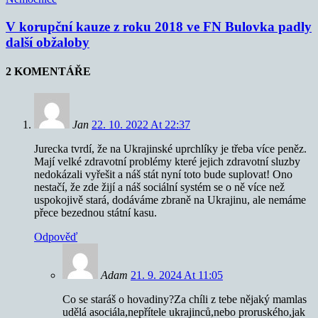
V korupční kauze z roku 2018 ve FN Bulovka padly
další obžaloby
2 KOMENTÁŘE
Jan
22. 10. 2022 At 22:37
Jurecka tvrdí, že na Ukrajinské uprchlíky je třeba více peněz.
Mají velké zdravotní problémy které jejich zdravotní sluzby
nedokázali vyřešit a náš stát nyní toto bude suplovat! Ono
nestačí, že zde žijí a náš sociální systém se o ně více než
uspokojivě stará, dodáváme zbraně na Ukrajinu, ale nemáme
přece bezednou státní kasu.
Odpověď
Adam
21. 9. 2024 At 11:05
Co se staráš o hovadiny?Za chíli z tebe nějaký mamlas
udělá asociála,nepřítele ukrajinců,nebo proruského,jak