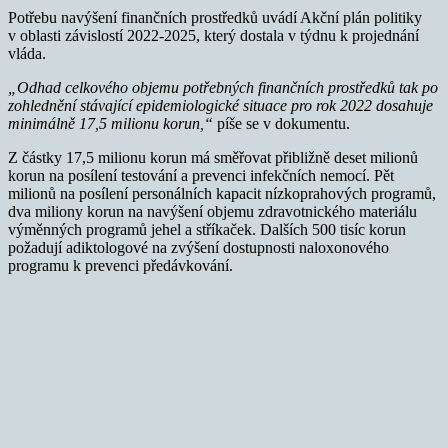
Potřebu navýšení finančních prostředků uvádí Akční plán politiky
v oblasti závislostí 2022-2025, který dostala v týdnu k projednání
vláda.
„Odhad celkového objemu potřebných finančních prostředků tak po
zohlednění stávající epidemiologické situace pro rok 2022 dosahuje
minimálně 17,5 milionu korun,“
píše se v dokumentu.
Z částky 17,5 milionu korun má směřovat přibližně deset milionů
korun na posílení testování a prevenci infekčních nemocí. Pět
milionů na posílení personálních kapacit nízkoprahových programů,
dva miliony korun na navýšení objemu zdravotnického materiálu
výměnných programů jehel a stříkaček. Dalších 500 tisíc korun
požadují adiktologové na zvýšení dostupnosti naloxonového
programu k prevenci předávkování.