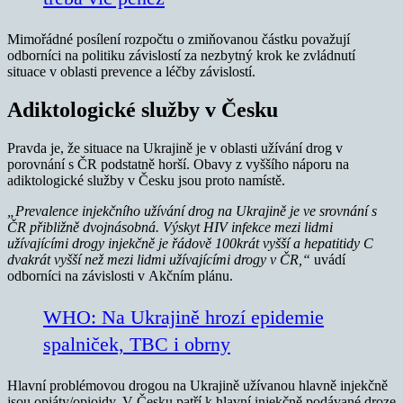
Mimořádné posílení rozpočtu o zmiňovanou částku považují
odborníci na politiku závislostí za nezbytný krok ke zvládnutí
situace v oblasti prevence a léčby závislostí.
Adiktologické služby v Česku
Pravda je, že situace na Ukrajině je v oblasti užívání drog v
porovnání s ČR podstatně horší. Obavy z vyššího náporu na
adiktologické služby v Česku jsou proto namístě.
„Prevalence injekčního užívání drog na Ukrajině je ve srovnání s
ČR přibližně dvojnásobná. Výskyt HIV infekce mezi lidmi
užívajícími drogy injekčně je řádově 100krát vyšší a hepatitidy C
dvakrát vyšší než mezi lidmi užívajícími drogy v ČR,“
uvádí
odborníci na závislosti v Akčním plánu.
WHO: Na Ukrajině hrozí epidemie
spalniček, TBC i obrny
Hlavní problémovou drogou na Ukrajině užívanou hlavně injekčně
jsou opiáty/opioidy. V Česku patří k hlavní injekčně podávané droze