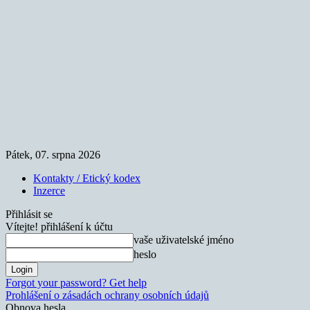
Pátek, 07. srpna 2026
Kontakty / Etický kodex
Inzerce
Přihlásit se
Vítejte! přihlášení k účtu
vaše uživatelské jméno
heslo
Forgot your password? Get help
Prohlášení o zásadách ochrany osobních údajů
Obnova hesla