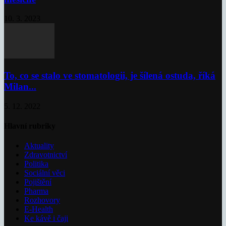
10. 3. 2023
To, co se stalo ve stomatologii, je šílená ostuda, říká
Milan...
5. 12. 2022
Hlavní rubriky
Aktuality
Zdravotnictví
Politika
Sociální věci
Pojištění
Pharma
Rozhovory
E-Health
Ke kávě i čaji