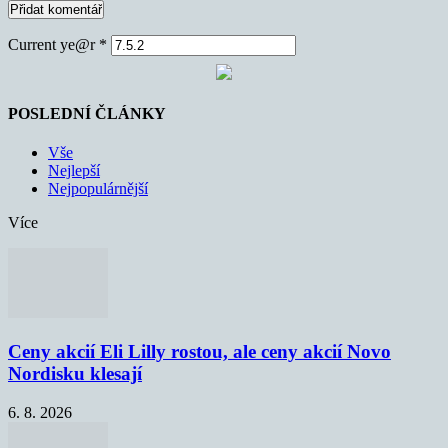
Current ye@r
*
POSLEDNÍ ČLÁNKY
Vše
Nejlepší
Nejpopulárnější
Více
Ceny akcií Eli Lilly rostou, ale ceny akcií Novo
Nordisku klesají
6. 8. 2026