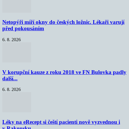
Netopýři míří okny do českých ložnic. Lékaři varují
před pokousáním
6. 8. 2026
V korupční kauze z roku 2018 ve FN Bulovka padly
další...
6. 8. 2026
Léky na eRecept si čeští pacienti nově vyzvednou i
v Rakousku