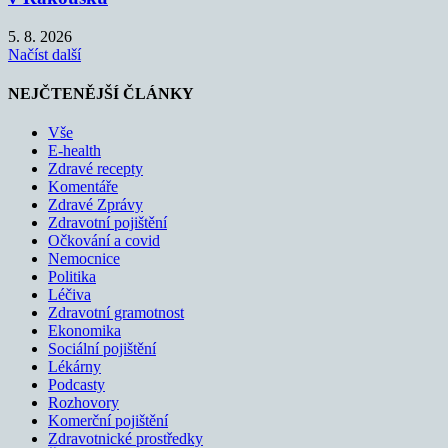
5. 8. 2026
Načíst další
NEJČTENĚJŠÍ ČLÁNKY
Vše
E-health
Zdravé recepty
Komentáře
Zdravé Zprávy
Zdravotní pojištění
Očkování a covid
Nemocnice
Politika
Léčiva
Zdravotní gramotnost
Ekonomika
Sociální pojištění
Lékárny
Podcasty
Rozhovory
Komerční pojištění
Zdravotnické prostředky