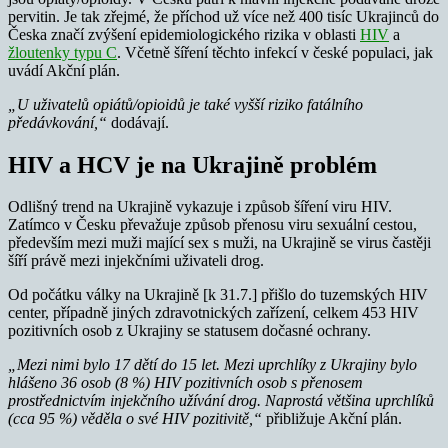
pervitin. Je tak zřejmé, že příchod už více než 400 tisíc Ukrajinců do
Česka značí zvýšení epidemiologického rizika v oblasti
HIV
a
žloutenky typu C
. Včetně šíření těchto infekcí v české populaci, jak
uvádí Akční plán.
„U uživatelů opiátů/opioidů je také vyšší riziko fatálního
předávkování,“
dodávají.
HIV a HCV je na Ukrajině problém
Odlišný trend na Ukrajině vykazuje i způsob šíření viru HIV.
Zatímco v Česku převažuje způsob přenosu viru sexuální cestou,
především mezi muži mající sex s muži, na Ukrajině se virus častěji
šíří právě mezi injekčními uživateli drog.
Od počátku války na Ukrajině [k 31.7.] přišlo do tuzemských HIV
center, případně jiných zdravotnických zařízení, celkem 453 HIV
pozitivních osob z Ukrajiny se statusem dočasné ochrany.
„Mezi nimi bylo 17 dětí do 15 let. Mezi uprchlíky z Ukrajiny bylo
hlášeno 36 osob (8 %) HIV pozitivních osob s přenosem
prostřednictvím injekčního užívání drog. Naprostá většina uprchlíků
(cca 95 %) věděla o své HIV pozitivitě,“
přibližuje Akční plán.