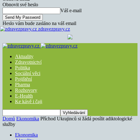
Obnovit své heslo
Váš e-mail
Heslo vám bude zasláno na váš email
zdravezpravy.cz
Aktuality
Zdravotnictví
Politika
Sociální věci
Pojištění
Pharma
Rozhovory
E-Health
Ke kávě i čaji
Domů
Ekonomika
Příchod Ukrajinců si žádá posílit adiktologické
služby
Ekonomika