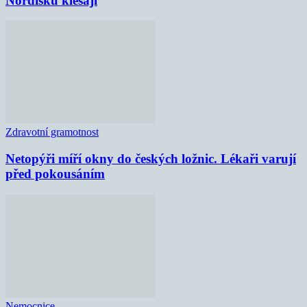
Nordisku klesají
Zdravotní gramotnost
Netopýři míří okny do českých ložnic. Lékaři varují
před pokousáním
Nemocnice