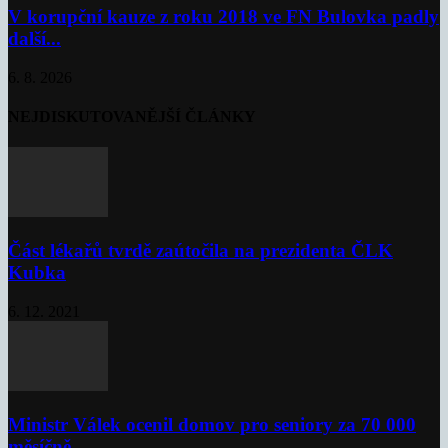
V korupční kauze z roku 2018 ve FN Bulovka padly
další...
6. 8. 2026
NEJDISKUTOVANĚJŠÍ ČLÁNKY
Část lékařů tvrdě zaútočila na prezidenta ČLK
Kubka
6. 12. 2021
Ministr Válek ocenil domov pro seniory za 70 000
měsíčně