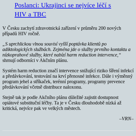
Poslanci: Ukrajinci se nejvíce léčí s
HIV a TBC
V Česku zachytí zdravotnická zařízení v průměru 200 nových
případů HIV ročně.
„S uprchlickou vlnou souvisí vyšší poptávka klientů po
adiktologických službách. Zejména jde o služby prvního kontaktu a
nízkoprahové služby, které nabízí harm reduction intervence,“
shrnují odborníci v Akčním plánu.
Systém harm reduction značí intervence snižující riziko šíření infekcí
a předávkování, testování na krví přenosné infekce. Dále i výměnný
program jehel a stříkaček, terénní programy, programy prevence
předávkování včetně distribuce naloxonu.
Stejně tak je podle Akčního plánu důležité zajistit dostupnost
opiátové substituční léčby. Ta je v Česku dlouhodobě nízká až
kritická, nejvíce pak ve velkých městech.
–VRN–