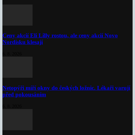
Ceny akcií Eli Lilly rostou, ale ceny akcií Novo
Nordisku klesají
6. 8. 2026
Netopýři míří okny do českých ložnic. Lékaři varují
před pokousáním
6. 8. 2026