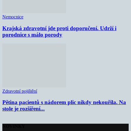
Nemocnice
Krajská zdravotní jde proti doporučení. Udrží i
porodnice s málo porody
Zdravotní pojištění
Pětina pacientů s nádorem plic nikdy nekouřila. Na
stole je rozšíření...
NOVINKY