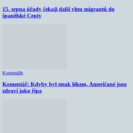
15. srpna úřady čekají další vlnu migrantů do
španělské Ceuty
Komentáře
Komentář: Kdyby byl steak lékem, Američané jsou
zdraví jako řípa