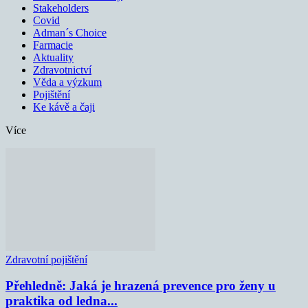
Stakeholders
Covid
Adman´s Choice
Farmacie
Aktuality
Zdravotnictví
Věda a výzkum
Pojištění
Ke kávě a čaji
Více
Zdravotní pojištění
Přehledně: Jaká je hrazená prevence pro ženy u
praktika od ledna...