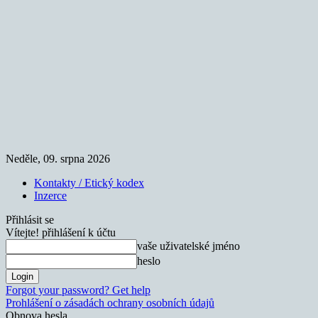
Neděle, 09. srpna 2026
Kontakty / Etický kodex
Inzerce
Přihlásit se
Vítejte! přihlášení k účtu
vaše uživatelské jméno
heslo
Forgot your password? Get help
Prohlášení o zásadách ochrany osobních údajů
Obnova hesla