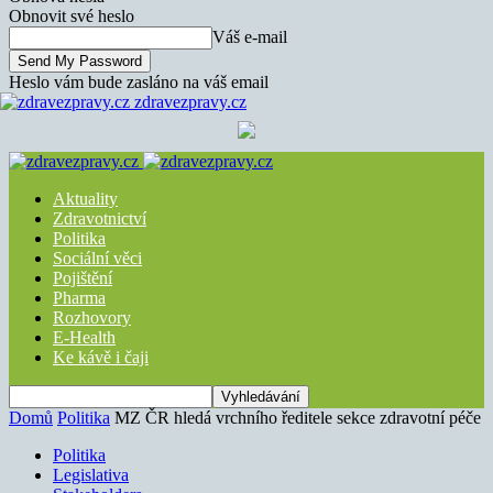
Obnovit své heslo
Váš e-mail
Heslo vám bude zasláno na váš email
zdravezpravy.cz
Aktuality
Zdravotnictví
Politika
Sociální věci
Pojištění
Pharma
Rozhovory
E-Health
Ke kávě i čaji
Domů
Politika
MZ ČR hledá vrchního ředitele sekce zdravotní péče
Politika
Legislativa