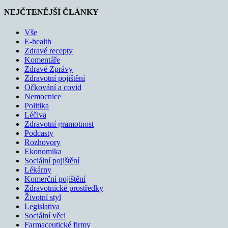
NEJČTENĚJŠÍ ČLÁNKY
Vše
E-health
Zdravé recepty
Komentáře
Zdravé Zprávy
Zdravotní pojištění
Očkování a covid
Nemocnice
Politika
Léčiva
Zdravotní gramotnost
Podcasty
Rozhovory
Ekonomika
Sociální pojištění
Lékárny
Komerční pojištění
Zdravotnické prostředky
Životní styl
Legislativa
Sociální věci
Farmaceutické firmy