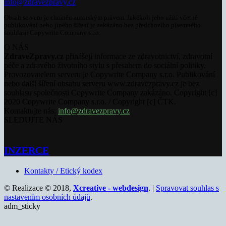
info@zdravezpravy.cz
Obsah serveru je chráněn autorským právem. Jakékoli jeho užití včetně
publikování nebo jiného šíření je zakázáno bez předchozího písemného
souhlasu Copywrite Company s.r.o.
O NÁS
ZdraveZpravy.cz
přinášejí informace ze zdravotnictví, zdravotní
péče a zdravého životního stylu s přesahem do sociální politiky.
Provozovatelem serveru je Copywrite Company s.r.o. Publikování
nebo další šíření obsahu serveru www.zdravezpravy.cz je bez
souhlasu společnosti Copywrite Company zakázáno. Copyright [c]
2020 Copywrite Company s.r.o. / Copyright [c] ČTK.
Kontaktujte nás:
info@zdravezpravy.cz
SLEDUJTE NÁS
INZERCE
Kontakty / Etický kodex
© Realizace © 2018,
Xcreative - webdesign
. |
Spravovat souhlas s
nastavením osobních údajů
.
adm_sticky