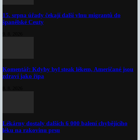
15. srpna úřady čekají další vlnu migrantů do
španělské Ceuty
9. 8. 2026
Komentář: Kdyby byl steak lékem, Američané jsou
zdraví jako řípa
8. 8. 2026
Lékárny dostaly dalších 6 000 balení chybějícího
léku na rakovinu prsu