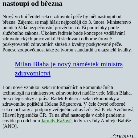
nastoupí od března
Nový vrchní ředitel sekce zdravotní péče by měl nastoupit od
března. Zájemci se mají hlásit nejpozději do 3. února. Ministerstvo
po nich žádá bezpečnostní prověrku a další podmínky podle
služebního zákona. Úkolem ředitele bude koncepce vzdělávání
zdravotnických pracovníků či sledování odborné úrovně
poskytovatelů zdravotních služeb a kvality poskytované péče.
Ponese zodpovědnost také za tvorbu standardů a ukazatelů kvality.
Milan Blaha je nový náměstek ministra
zdravotnictví
Loni nově vzniklou sekci informačních a komunikačních
technologií na ministerstvu zdravotnictví nadále vede Milan Blaha.
Sekci legislativy a práva Radek Policar a sekci ekonomiky a
zdravotního pojištění Helena Rögnerová. V čele čtvrté odborné
sekce ochrany a podpory veřejného zdraví zůstává Pavla Svrčinová,
Hlavní hygienička ČR. Ta na úřad nastoupila v době pandemie
covidu po odchodu
Jarmily Rážové
, tedy za vlády Andreje Babiše
[ANO].
–ČTK/RED–