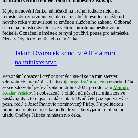
na úřadu vrchní ředitelé. Političtí náměstci zůstávají.
K přejmenování funkcí náměstků na vrchní ředitele nejen na
ministerstvu zdravotnictví, ale i na ostatních resortech došlo od
nového roku v souvislosti se změnou služebního zákona. Odborné
sekce na ministerstvech nově vedou namísto náměstků vrchní
ředitelé. Označení náměstek se nyní používá pouze pro náměstka
člena vlády, tedy politického náměstka.
Jakub Dvořáček končí v AIFP a míří
na ministerstvo
Personální obsazení čtyř odborných sekcí se na ministerstvu
zdravotnictví nemění. Jak ukazuje
organizační schéma
resortu. Pátá
sekce zdravotní péče zůstala od dubna 2022 po odchodu
Martiny
Koziar Vašákové
neobsazená. Političtí náměstci na ministerstvu
zůstávají dva, těmi jsou nadále Jakub Dvořáček [viz zpráva výše,
pozn. red.] a Josef Pavlovic nominovaný Piráty. Na politickou
nominaci třetího náměstka podle dřívějšího vyjádření mluvčího
úřadu Ondřeje Jakoba ministerstvo čeká.