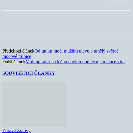
Předchozí článek
Od úniku moči mužům ulevuje umělý svěrač
močové trubice
Další článek
Molnupiravir na léčbu covidu podněcuje mutace viru
SOUVISEJÍCÍ ČLÁNKY
Zdravé Zprávy