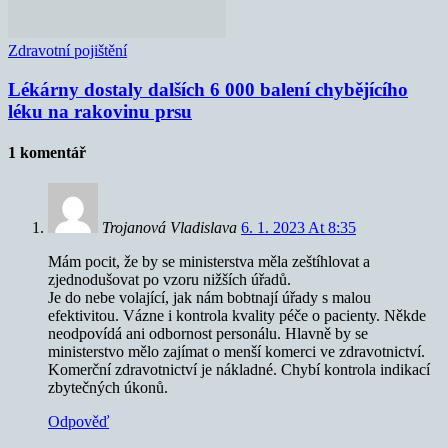
Zdravotní pojištění
Lékárny dostaly dalších 6 000 balení chybějícího
léku na rakovinu prsu
1 komentář
Trojanová Vladislava
6. 1. 2023 At 8:35
Mám pocit, že by se ministerstva měla zeštíhlovat a
zjednodušovat po vzoru nižších úřadů.
Je do nebe volající, jak nám bobtnají úřady s malou
efektivitou. Vázne i kontrola kvality péče o pacienty. Někde
neodpovídá ani odbornost personálu. Hlavně by se
ministerstvo mělo zajímat o menší komerci ve zdravotnictví.
Komerční zdravotnictví je nákladné. Chybí kontrola indikací
zbytečných úkonů.
Odpověď