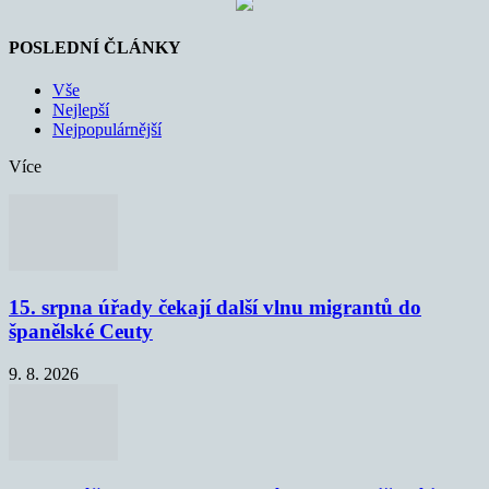
POSLEDNÍ ČLÁNKY
Vše
Nejlepší
Nejpopulárnější
Více
15. srpna úřady čekají další vlnu migrantů do
španělské Ceuty
9. 8. 2026