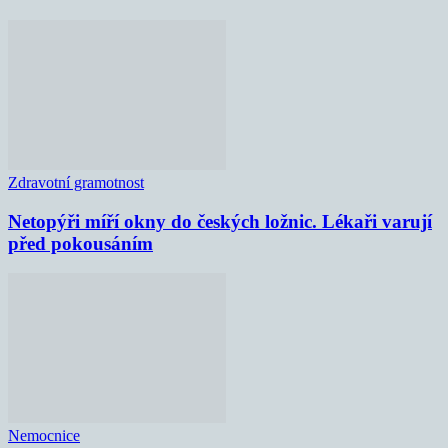
Zdravotní gramotnost
Netopýři míří okny do českých ložnic. Lékaři varují
před pokousáním
Nemocnice