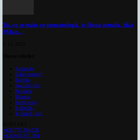
To, co se stalo ve stomatologii, je šílená ostuda, říká
Milan...
5. 12. 2022
Hlavní rubriky
Aktuality
Zdravotnictví
Politika
Sociální věci
Pojištění
Pharma
Rozhovory
E-Health
Ke kávě i čaji
KONTAKT
+420 777 264 528
+420 606 831 394