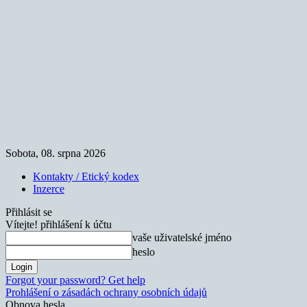
Sobota, 08. srpna 2026
Kontakty / Etický kodex
Inzerce
Přihlásit se
Vítejte! přihlášení k účtu
vaše uživatelské jméno
heslo
Forgot your password? Get help
Prohlášení o zásadách ochrany osobních údajů
Obnova hesla