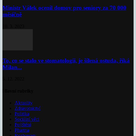
Ministr Válek ocenil domov pro seniory za 70 000
měsíčně
10. 3. 2023
To, co se stalo ve stomatologii, je šílená ostuda, říká
Milan...
5. 12. 2022
Hlavní rubriky
Aktuality
Zdravotnictví
Politika
Sociální věci
Pojištění
Pharma
Rozhovory