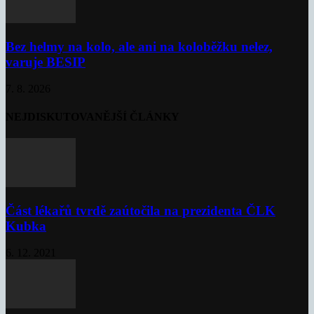
Bez helmy na kolo, ale ani na koloběžku nelez,
varuje BESIP
7. 8. 2026
NEJDISKUTOVANĚJŠÍ ČLÁNKY
Část lékařů tvrdě zaútočila na prezidenta ČLK
Kubka
6. 12. 2021