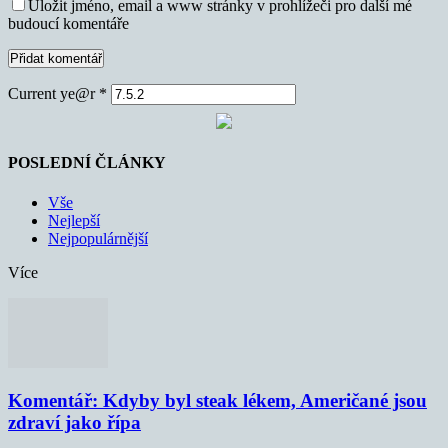
Uložit jméno, email a www stránky v prohlížeči pro další mé
budoucí komentáře
Current ye@r
*
POSLEDNÍ ČLÁNKY
Vše
Nejlepší
Nejpopulárnější
Více
Komentář: Kdyby byl steak lékem, Američané jsou
zdraví jako řípa