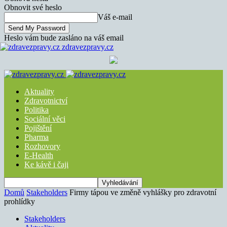
Obnovit své heslo
Váš e-mail
Heslo vám bude zasláno na váš email
zdravezpravy.cz
Aktuality
Zdravotnictví
Politika
Sociální věci
Pojištění
Pharma
Rozhovory
E-Health
Ke kávě i čaji
Domů
Stakeholders
Firmy tápou ve změně vyhlášky pro zdravotní
prohlídky
Stakeholders