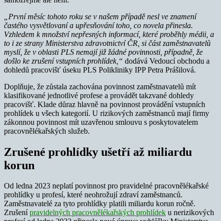
„První měsíc tohoto roku se v našem případě nesl ve znamení
častého vysvětlovaní a upřesňování toho, co novela přinesla.
Vzhledem k množství nepřesných informací, které proběhly médii, a
to i ze strany Ministerstva zdravotnictví ČR, si část zaměstnavatelů
myslí, že v oblasti PLS nemají již žádné povinnosti, případně, že
došlo ke zrušení vstupních prohlídek,“
dodává Vedoucí obchodu a
dohledů pracovišť úseku PLS Polikliniky IPP Petra Prášilová.
Doplňuje, že zůstala zachována povinnost zaměstnavatelů mít
klasifikované jednotlivé profese a provádět takzvané dohledy
pracovišť. Klade důraz hlavně na povinnost provádění vstupních
prohlídek u všech kategorií. U rizikových zaměstnanců mají firmy
zákonnou povinnost mít uzavřenou smlouvu s poskytovatelem
pracovnělékařských služeb.
Zrušené prohlídky ušetří až miliardu
korun
Od ledna 2023 neplatí povinnost pro pravidelné pracovnělékařské
prohlídky u profesí, které neohrožují zdraví zaměstnanců.
Zaměstnavatelé za tyto prohlídky platili miliardu korun ročně.
Zrušení
pravidelných pracovnělékařských prohlídek
u nerizikových