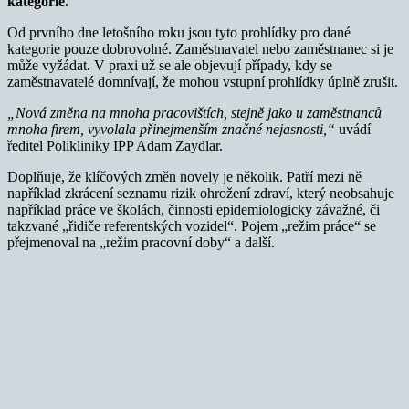
kategorie.
Od prvního dne letošního roku jsou tyto prohlídky pro dané
kategorie pouze dobrovolné. Zaměstnavatel nebo zaměstnanec si je
může vyžádat. V praxi už se ale objevují případy, kdy se
zaměstnavatelé domnívají, že mohou vstupní prohlídky úplně zrušit.
„Nová změna na mnoha pracovištích, stejně jako u zaměstnanců
mnoha firem, vyvolala přinejmenším značné nejasnosti,“
uvádí
ředitel Polikliniky IPP Adam Zaydlar.
Doplňuje, že klíčových změn novely je několik. Patří mezi ně
například zkrácení seznamu rizik ohrožení zdraví, který neobsahuje
například práce ve školách, činnosti epidemiologicky závažné, či
takzvané „řidiče referentských vozidel“. Pojem „režim práce“ se
přejmenoval na „režim pracovní doby“ a další.