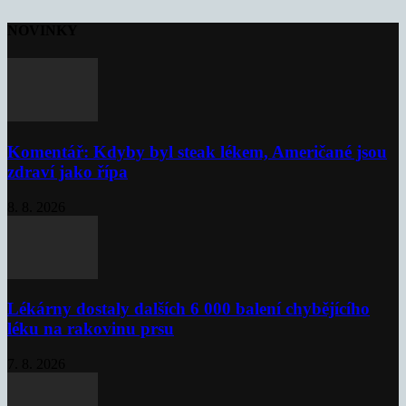
NOVINKY
Komentář: Kdyby byl steak lékem, Američané jsou
zdraví jako řípa
8. 8. 2026
Lékárny dostaly dalších 6 000 balení chybějícího
léku na rakovinu prsu
7. 8. 2026