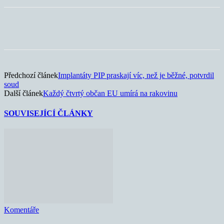
Předchozí článek
Implantáty PIP praskají víc, než je běžné, potvrdil
soud
Další článek
Každý čtvrtý občan EU umírá na rakovinu
SOUVISEJÍCÍ ČLÁNKY
Komentáře