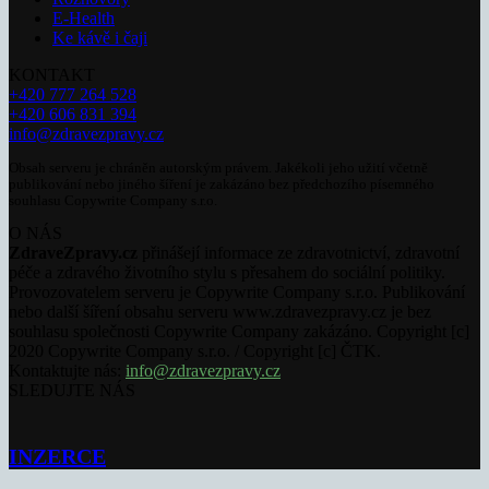
E-Health
Ke kávě i čaji
KONTAKT
+420 777 264 528
+420 606 831 394
info@zdravezpravy.cz
Obsah serveru je chráněn autorským právem. Jakékoli jeho užití včetně
publikování nebo jiného šíření je zakázáno bez předchozího písemného
souhlasu Copywrite Company s.r.o.
O NÁS
ZdraveZpravy.cz
přinášejí informace ze zdravotnictví, zdravotní
péče a zdravého životního stylu s přesahem do sociální politiky.
Provozovatelem serveru je Copywrite Company s.r.o. Publikování
nebo další šíření obsahu serveru www.zdravezpravy.cz je bez
souhlasu společnosti Copywrite Company zakázáno. Copyright [c]
2020 Copywrite Company s.r.o. / Copyright [c] ČTK.
Kontaktujte nás:
info@zdravezpravy.cz
SLEDUJTE NÁS
INZERCE