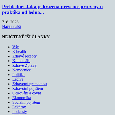
Přehledně: Jaká je hrazená prevence pro ženy u
praktika od ledna...
7. 8. 2026
Načíst další
NEJČTENĚJŠÍ ČLÁNKY
Vše
E-health
Zdravé recepty
Komentáře
Zdravé Zprávy
Nemocnice
Politika
Léčiva
Zdravotní gramotnost
Zdravotní pojištění
Očkování a covid
Ekonomika
Sociální pojištění
Lékárny
Podcasty