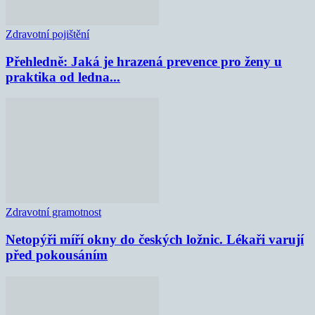
Zdravotní pojištění
Přehledně: Jaká je hrazená prevence pro ženy u
praktika od ledna...
Zdravotní gramotnost
Netopýři míří okny do českých ložnic. Lékaři varují
před pokousáním