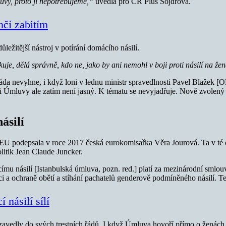
uvy, proto ji nepotřebujeme,“
uvedla pro ČR Plus Šojdrová.
nčí zabitím
ežitější nástroj v potírání domácího násilí.
ikuje, dělá správně, kdo ne, jako by ani nemohl v boji proti násilí na ž
vláda nevyhne, i když loni v lednu ministr spravedlnosti Pavel Blažek [O
ci Úmluvy ale zatím není jasný. K tématu se nevyjadřuje. Nově zvolený
ásilí
 EU podepsala v roce 2017 česká eurokomisařka Věra Jourová. Ta v té d
litik Jean Claude Juncker.
ímu násilí [Istanbulská úmluva, pozn. red.] platí za mezinárodní smlo
a ochraně obětí a stíhání pachatelů genderově podmíněného násilí. Te
násilí sílí
zavedly do svých trestních řádů. I když Úmluva hovoří přímo o ženách, 