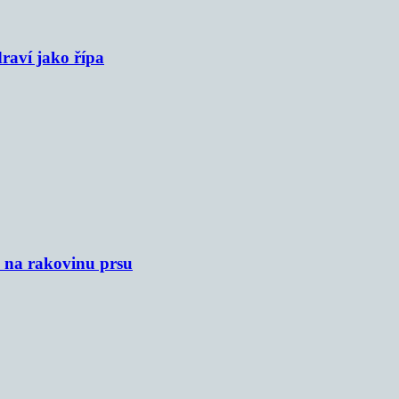
raví jako řípa
u na rakovinu prsu