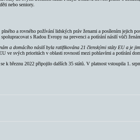
děti nebo seniory.
plného a rovného požívání lidských práv ženami a posílením jejich post
 spolupracovat s Radou Evropy na prevenci a potírání násilí vůči ženám
enám a domácího násilí byla ratifikována 21 členskými státy EU a je j
U ve svých prioritách v oblasti rovností mezi pohlavími a potírání domá
se k březnu 2022 připojilo dalších 35 států. V platnost vstoupila 1. 