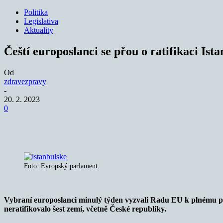
Politika
Legislativa
Aktuality
Čeští europoslanci se přou o ratifikaci Is
Od
zdravezpravy
-
20. 2. 2023
0
Sdílet
Foto: Evropský parlament
Vybraní europoslanci minulý týden vyzvali Radu EU k plnému př
neratifikovalo šest zemí, včetně České republiky.