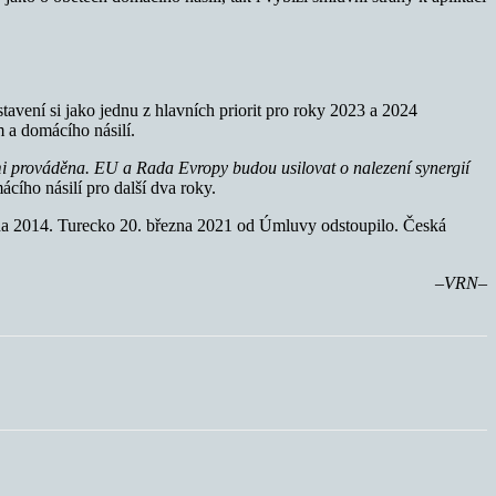
avení si jako jednu z hlavních priorit pro roky 2023 a 2024
 a domácího násilí.
imi prováděna. EU a Rada Evropy budou usilovat o nalezení synergií
cího násilí pro další dva roky.
srpna 2014. Turecko 20. března 2021 od Úmluvy odstoupilo. Česká
–VRN–