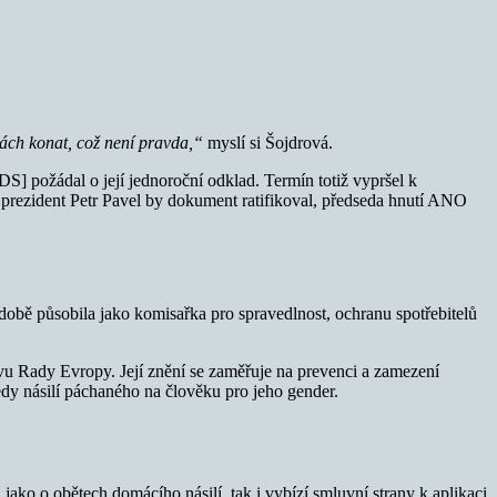
enách konat, což není pravda,“
myslí si Šojdrová.
DS] požádal o její jednoroční odklad. Termín totiž vypršel k
 prezident Petr Pavel by dokument ratifikoval, předseda hnutí ANO
obě působila jako komisařka pro spravedlnost, ochranu spotřebitelů
uvu Rady Evropy. Její znění se zaměřuje na prevenci a zamezení
dy násilí páchaného na člověku pro jeho gender.
jako o obětech domácího násilí, tak i vybízí smluvní strany k aplikaci