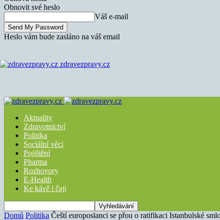
Obnovit své heslo
Váš e-mail
Heslo vám bude zasláno na váš email
zdravezpravy.cz
Aktuality
Zdravotnictví
Politika
Sociální věci
Pojištění
Pharma
Rozhovory
E-Health
Ke kávě i čaji
Domů
Politika
Čeští europoslanci se přou o ratifikaci Istanbulské sm