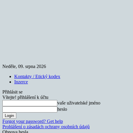
Neděle, 09. srpna 2026
Kontakty / Etický kodex
Inzerce
Přihlásit se
Vítejte! přihlášení k účtu
vaše uživatelské jméno
heslo
Forgot your password? Get help
Prohlášení o zásadách ochrany osobních údajů
Obnova hesla