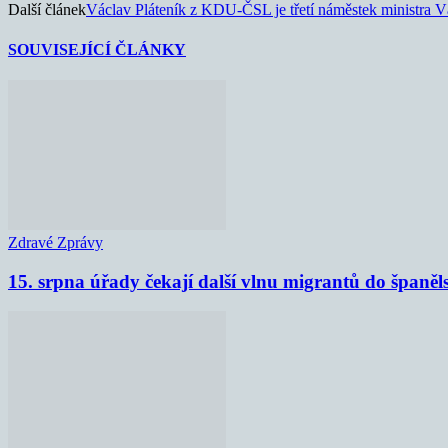
Další článek
Václav Pláteník z KDU-ČSL je třetí náměstek ministra V
SOUVISEJÍCÍ ČLÁNKY
Zdravé Zprávy
15. srpna úřady čekají další vlnu migrantů do španěl