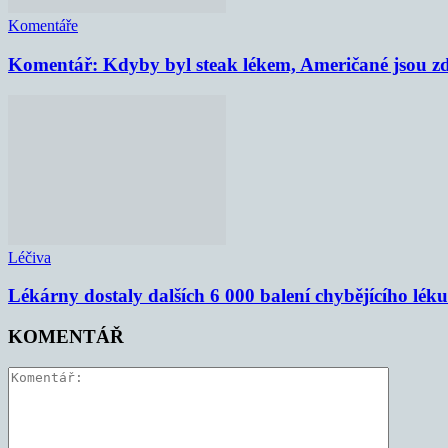
Komentáře
Komentář: Kdyby byl steak lékem, Američané jsou zd
Léčiva
Lékárny dostaly dalších 6 000 balení chybějícího lék
KOMENTÁŘ