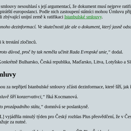
ké smlouvy nesouhlasí s její argumentací, že dokument musí nejprve rat
pirátští europoslanci. Podle nich zastoupení státníci mohou Úmluvu p
 zbývající unijní země k ratifikaci
Istanbulské smlouvy
.
noho dezinformací. Ve skutečnosti jde ale o dokument, který jasně ods
k trestání zločinců.
proto důvod, proč by tak
neměla učinit Rada Evropské unie,“
dodal.
Konkrétně Bulharsko, Česká republika, Maďarsko, Litva, Lotyšsko a S
Úmluvy
a nepřijetí Istanbulské smlouvy zčásti dezinformace, které šíří, jak ř
luvě šíří konzervativci,“
říká Kocmanová.
to prozápadního státu,“
domnívá se poslankyně.
yjádřila minulý týden pro Český rozhlas Plus přesvědčení, že v Česku
ažuje za nutné.