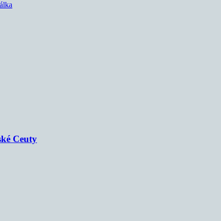
álka
ské Ceuty