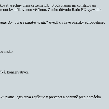
ifikovat všechny členské země EU. S odvoláním na konstatování
řijmout kvalifikovanou většinou. Z toho důvodu Radu EU vyzvali k
uzuje domácí a sexuální násilí,“
uvedl k výzvě pirátský europoslanec
lovensko.
íká, konzervativci.
 platná legislativa zajišťuje v prevenci a ochraně před domácím