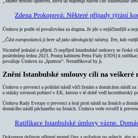
„Máme mnoho opatření, která už naplňují hlavní cíle Istanbulské úml
Zdena Prokopová: Některé případy týrání ko
Úmluva je podle ní považována za dogma, že jde o nejúčinnější a nejdůl
„Část europoslanců ji bere až jako ideologický nástroj. Ten, kdo ratif
Nicméně jednání o přijetí, či nepřijetí Istanbulské smlouvy se česká 
poslednímu lednu 2023. Postoj kabinetu Petra Fialy [ODS] k ratifika
považuje Úmluvu za „špatnou“. Neratifikoval by ji.
Znění Istanbulské smlouvy cílí na veškeré n
Úmluvu o prevenci a potírání násilí vůči ženám a domácímu násilí za
a otázky rovnosti pohlaví v EK, kterou v té době vedl lucemburský po
Úmluva Rady Evropy o prevenci a boji proti násilí na ženách a domác
domácího násilí páchaného na ženách. Úmluva vede rovněž k prevenci 
Ratifikace Istanbulské úmluvy vázne. Domácí 
Dokument definuje některé trestné činy a požaduje po státech, aby je 