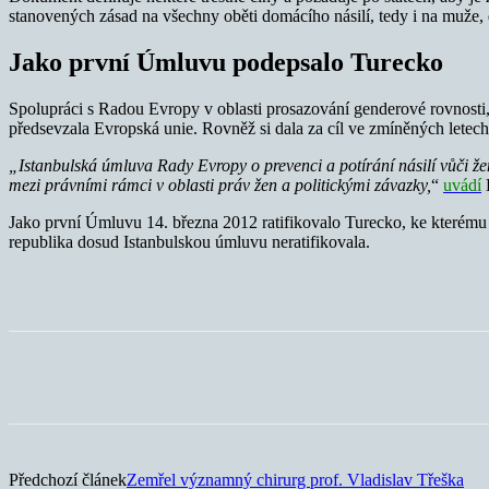
stanovených zásad na všechny oběti domácího násilí, tedy i na muže, 
Jako první Úmluvu podepsalo Turecko
Spolupráci s Radou Evropy v oblasti prosazování genderové rovnosti, 
předsevzala Evropská unie. Rovněž si dala za cíl ve zmíněných letech
„Istanbulská úmluva Rady Evropy o prevenci a potírání násilí vůči ž
mezi právními rámci v oblasti práv žen a politickými závazky,
“
uvádí
E
Jako první Úmluvu 14. března 2012 ratifikovalo Turecko, ke kterému 
republika dosud Istanbulskou úmluvu neratifikovala.
Sdílet
Předchozí článek
Zemřel významný chirurg prof. Vladislav Třeška