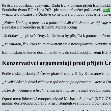
Pirátští europoslanci vyzývající Radu EU k plnému přijetí Istanbuls
Soudního dvora EU z října 2021 jde o neoprávněný požadavek,
tvrdí
využití této možnosti a Úmluvu co nejdříve přijmout. Současně vyzvali
„Kolem Úmluvy o prevenci a potírání násilí vůči ženám se objevuje m
a kvestor Evropského parlamentu Marcel Kolaja.
Jak dodává, je přesvědčený, že Úmluva by přispěla k pomoci obětem i 
„Je ostudou, že Česko tento dokument stále neratifikovalo. Nevidím 
Istanbulskou smlouvu dosud neratifikovalo šest členských zemí EU. 
Konzervativci argumentují proti přijetí 
Podle české poslankyně České pirátské strany Kláry Kocmanové mohou z
„Z velké části je česká váhavost způsobena polopravdami, které o Úm
„Čím dřív Úmluvu schválíme, tím dřív napravíme naši reputaci jakož
Oproti tomu lidovecká europoslankyně Michaela Šojdrová [KDU-ČSL] v
násilím dostatečnou ochranu. Přijetí Istanbulské smlouvy proto nepov