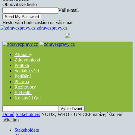
Obnovit své heslo
Váš e-mail
Heslo vám bude zasláno na váš email
zdravezpravy.cz
Aktuality
Zdravotnictví
Politika
Sociální věci
Pojištění
Pharma
Rozhovory
E-Health
Ke kávě i čaji
Domů
Stakeholders
NUDZ, WHO a UNICEF nabízejí školení
učitelům
Stakeholders