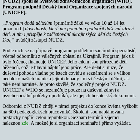
[NUDZ] spolu se Světovou zdravotnickou organizací [WHO].
Program podpořil Dětský fond Organizace spojených národů
[UNICEF].
„Program dodá učitelům
[primárně žáků ve věku 10 až 14 let,
pozn. red.]
dovednosti, které jim pomohou podpořit duševní zdraví
dětí. A tím i přispěje k začleňování ukrajinských dětí do českých
škol,“
uvádějí zástupci NUDZ.
Podle nich se na přípravě programu podíleli mezinárodní specialisté,
včetně odborníků z válečných oblastí na Ukrajině. Program, jak už
bylo řečeno, financuje UNICEF. Jeho cílem jsou přirozeně děti
běženců, což je hlavní náplní jeho práce. Ale dělat si iluze, že
duševní pohoda vládne po letech covidu a seznámení se s válkou
nedaleko našich hranic a jejími dopady i mezi českými dětmi, asi
také není namístě. Je proto skvělé, že společný projekt NUDZ,
UNICEF a WHO se nezaměřuje pouze na duševní zdraví a
psychosociální potřeby uprchlíků, ale i jejich hostitelských komunit.
Odborníci z NUDZ chtějí v rámci projektu do konce května vyškolit
na 600 pedagogických pracovníků. Školení jsou naplánována
prakticky napříč celou republikou. Seznam termínů zájemci
naleznou
zde
. A možné je si organizaci semináře i přímo vyžádat.