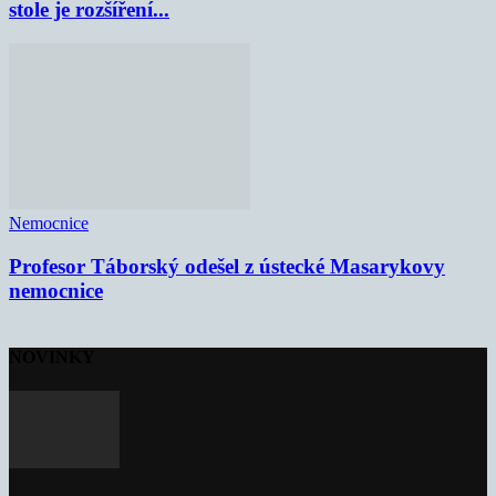
stole je rozšíření...
Nemocnice
Profesor Táborský odešel z ústecké Masarykovy
nemocnice
NOVINKY