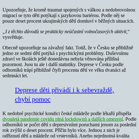
Upozorňuje, že kromě traumat spojených s válkou a nedobrovolnou
migrací se tyto děti potýkají s jazykovou bariérou. Podle něj se
pouze deset procent ukrajinských dětí domluví v běžných situacích.
„I z těchto důvodů se prakticky neúčastní volnočasových aktivit,
“
vysvětluje.
Obecně upozorňuje na závažný fakt. Totiž, že v Česku se přibližně
jedno ze sedmi dětí potýká s psychickými problémy. Duševnímu
zdraví ve školách ještě donedávna nebyla věnována přílišná
pozornost. Jsou tu ale i další statistiky. Deprese v Česku podle
odborníků trápí přibližně čtyři procenta dětí ve věku dvanáct až
sedmnáct let.
Deprese děti přivádí i k sebevraždě,
chybí pomoc
K nedobré psychické kondici české mládeže podle lékařů přispěla
dvouletá pandemie covidu plná lockdownů a dalších omezení
. Podle
odborníků se počet dětí s depresivními poruchami jenom za poslední
rok zvýšil o deset procent. Příčin bylo více. Jednou z nich je
odříznutí dětí a mládeže od vrstevníků. Anebo nejednotná kvalita