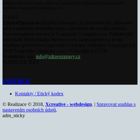
publikování nebo jiného šíření je zakázáno bez předchozího písemného
souhlasu Copywrite Company s.r.o.
O NÁS
ZdraveZpravy.cz
přinášejí informace ze zdravotnictví, zdravotní
péče a zdravého životního stylu s přesahem do sociální politiky.
Provozovatelem serveru je Copywrite Company s.r.o. Publikování
nebo další šíření obsahu serveru www.zdravezpravy.cz je bez
souhlasu společnosti Copywrite Company zakázáno. Copyright [c]
2020 Copywrite Company s.r.o. / Copyright [c] ČTK.
Kontaktujte nás:
info@zdravezpravy.cz
SLEDUJTE NÁS
INZERCE
Kontakty / Etický kodex
© Realizace © 2018,
Xcreative - webdesign
. |
Spravovat souhlas s
nastavením osobních údajů
.
adm_sticky