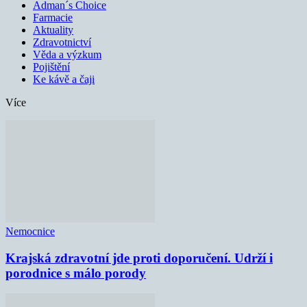
Adman´s Choice
Farmacie
Aktuality
Zdravotnictví
Věda a výzkum
Pojištění
Ke kávě a čaji
Více
Nemocnice
Krajská zdravotní jde proti doporučení. Udrží i
porodnice s málo porody