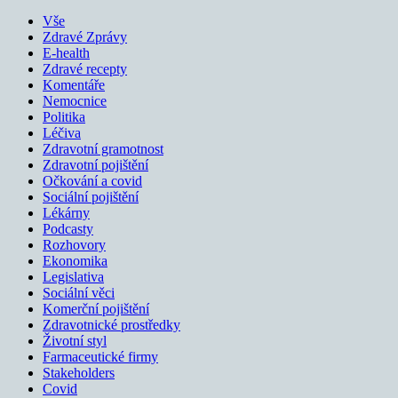
Vše
Zdravé Zprávy
E-health
Zdravé recepty
Komentáře
Nemocnice
Politika
Léčiva
Zdravotní gramotnost
Zdravotní pojištění
Očkování a covid
Sociální pojištění
Lékárny
Podcasty
Rozhovory
Ekonomika
Legislativa
Sociální věci
Komerční pojištění
Zdravotnické prostředky
Životní styl
Farmaceutické firmy
Stakeholders
Covid