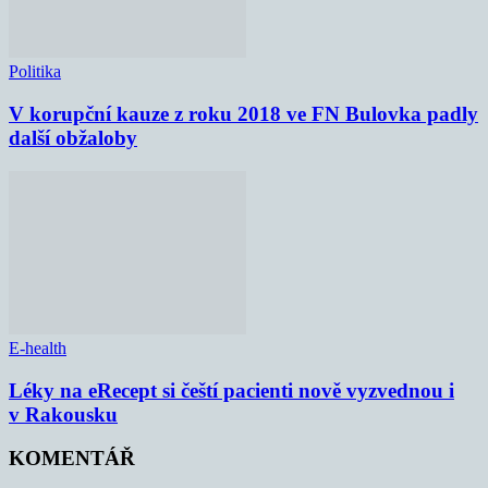
Politika
V korupční kauze z roku 2018 ve FN Bulovka padly
další obžaloby
E-health
Léky na eRecept si čeští pacienti nově vyzvednou i
v Rakousku
KOMENTÁŘ