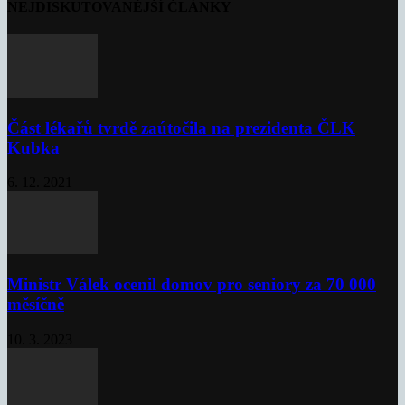
NEJDISKUTOVANĚJŠÍ ČLÁNKY
Část lékařů tvrdě zaútočila na prezidenta ČLK
Kubka
6. 12. 2021
Ministr Válek ocenil domov pro seniory za 70 000
měsíčně
10. 3. 2023