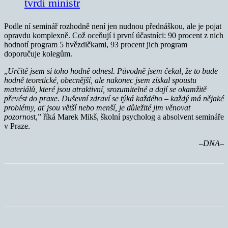
tvrdí ministr
Podle ní seminář rozhodně není jen nudnou přednáškou, ale je pojat
opravdu komplexně. Což oceňují i první účastníci: 90 procent z nich
hodnotí program 5 hvězdičkami, 93 procent jich program
doporučuje kolegům.
„
Určitě jsem si toho hodně odnesl. Původně jsem čekal, že to bude
hodně teoretické, obecnější, ale nakonec jsem získal spoustu
materiálů, které jsou atraktivní, srozumitelné a dají se okamžitě
převést do praxe. Duševní zdraví se týká každého – každý má nějaké
problémy, ať jsou větší nebo menší, je důležité jim věnovat
pozornos
t,” říká Marek Mikš, školní psycholog a absolvent semináře
v Praze.
–DNA–