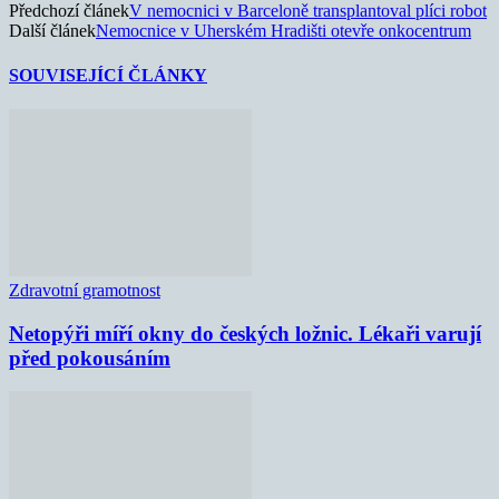
Předchozí článek
V nemocnici v Barceloně transplantoval plíci robot
Další článek
Nemocnice v Uherském Hradišti otevře onkocentrum
SOUVISEJÍCÍ ČLÁNKY
Zdravotní gramotnost
Netopýři míří okny do českých ložnic. Lékaři varují
před pokousáním