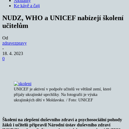
Aktuality
Ke kávě a čaji
NUDZ, WHO a UNICEF nabízejí školení
učitelům
Od
zdravezpravy
-
18. 4. 2023
0
UNICEF je aktivní v podpoře učitelů ve většině zemí, které
přijaly ukrajinské uprchlíky. Na fotografii je výuka
ukrajinských dětí v Moldavsku. / Foto: UNICEF
Školení na zlepšení duševního zdraví a psychosociální pohody
žáků i učitelů připravil Národní ústav duševního zdraví