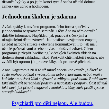
distanční výuky a po jejím konci rychlá snaha učitelů dohnat
zameškané učivo a hodnocení.
Jednodenní školení je zdarma
Avšak zpátky k novému programu. Jeho forma spočívá v
jednodenním bezplatném semináři. Učitelé se na něm dozvědí
důležité informace. Například, jak pracovat s českými a
ukrajinskými dětmi zároveň. Jak posilovat vzájemnou empatii,
zvládat náročné situace a otevřeně komunikovat. I to, jak mají
učitelé pečovat sami o sebe, o vlastní duševní zdraví. Cílem
programu je zlepšit ´wellbeing´ v českých školních třídách na
druhém stupni základních škol. Proškolit chtějí lektoři i učitele, aby
zvládli být oporou jak pro své žáky, tak pro nově příchozí.
Anna Kagstrom z NUDZ už mluví docela konkrétně: „
Učitelé se
často mohou potýkat s vyčerpáním nebo vyhořením, neboť mají v
kolektivu množství žáků s výrazně rozdílnými potřebami. Problémem
také může být personální podstav a nedostatek podpory. Část učitelů
také neví, jak přesně reagovat v kontaktu s žáky, kteří prošli vysoce
stresující událostí.“
Psychiatři pro děti nejsou. Ale budou,