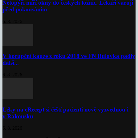
Netopýři míří okny do českých ložnic. Lékaři varují
před pokousáním
6. 8. 2026
V korupční kauze z roku 2018 ve FN Bulovka padly
další...
6. 8. 2026
Léky na eRecept si čeští pacienti nově vyzvednou i
v Rakousku
5. 8. 2026