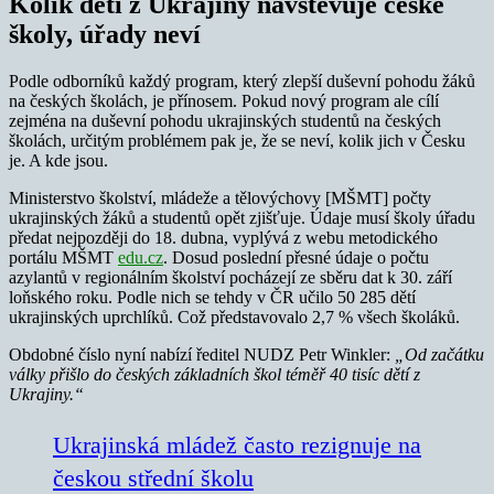
Kolik dětí z Ukrajiny navštěvuje české
školy, úřady neví
Podle odborníků každý program, který zlepší duševní pohodu žáků
na českých školách, je přínosem. Pokud nový program ale cílí
zejména na duševní pohodu ukrajinských studentů na českých
školách, určitým problémem pak je, že se neví, kolik jich v Česku
je. A kde jsou.
Ministerstvo školství, mládeže a tělovýchovy [MŠMT] počty
ukrajinských žáků a studentů opět zjišťuje. Údaje musí školy úřadu
předat nejpozději do 18. dubna, vyplývá z webu metodického
portálu MŠMT
edu.cz
. Dosud poslední přesné údaje o počtu
azylantů v regionálním školství pocházejí ze sběru dat k 30. září
loňského roku. Podle nich se tehdy v ČR učilo 50 285 dětí
ukrajinských uprchlíků. Což představovalo 2,7 % všech školáků.
Obdobné číslo nyní nabízí ředitel NUDZ Petr Winkler:
„Od začátku
války přišlo do českých základních škol téměř 40 tisíc dětí z
Ukrajiny.“
Ukrajinská mládež často rezignuje na
českou střední školu