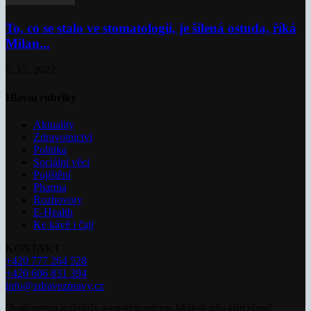
To, co se stalo ve stomatologii, je šílená ostuda, říká
Milan...
5. 12. 2022
Hlavní rubriky
Aktuality
Zdravotnictví
Politika
Sociální věci
Pojištění
Pharma
Rozhovory
E-Health
Ke kávě i čaji
KONTAKT
+420 777 264 528
+420 606 831 394
info@zdravezpravy.cz
Obsah serveru je chráněn autorským právem. Jakékoli jeho užití včetně