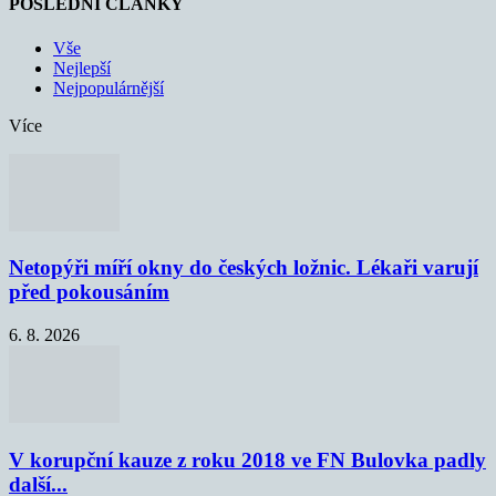
POSLEDNÍ ČLÁNKY
Vše
Nejlepší
Nejpopulárnější
Více
Netopýři míří okny do českých ložnic. Lékaři varují
před pokousáním
6. 8. 2026
V korupční kauze z roku 2018 ve FN Bulovka padly
další...