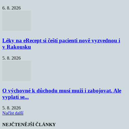
6. 8. 2026
Léky na eRecept si čeští pacienti nově vyzvednou i
v Rakousku
5. 8. 2026
O výchovné k důchodu musí muži i zabojovat. Ale
vyplatí se...
5. 8. 2026
Načíst další
NEJČTENĚJŠÍ ČLÁNKY