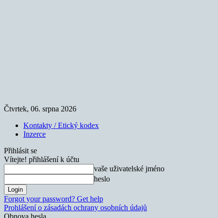
Čtvrtek, 06. srpna 2026
Kontakty / Etický kodex
Inzerce
Přihlásit se
Vítejte! přihlášení k účtu
vaše uživatelské jméno
heslo
Forgot your password? Get help
Prohlášení o zásadách ochrany osobních údajů
Obnova hesla