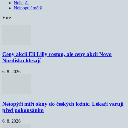
Nejlepší
Nejpopulárnější
Více
Ceny akcií Eli Lilly rostou, ale ceny akcií Novo
Nordisku klesají
6. 8. 2026
Netopýři míří okny do českých ložnic. Lékaři varují
před pokousáním
6. 8. 2026