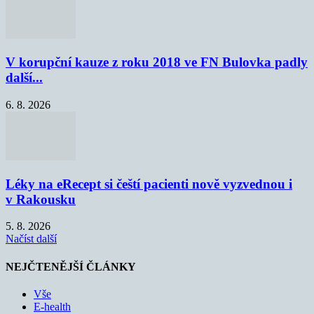
V korupční kauze z roku 2018 ve FN Bulovka padly
další...
6. 8. 2026
Léky na eRecept si čeští pacienti nově vyzvednou i
v Rakousku
5. 8. 2026
Načíst další
NEJČTENĚJŠÍ ČLÁNKY
Vše
E-health