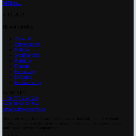
Milan...
5. 12. 2022
Hlavní rubriky
Aktuality
Zdravotnictví
Politika
Sociální věci
Pojištění
Pharma
Rozhovory
E-Health
Ke kávě i čaji
KONTAKT
+420 777 264 528
+420 606 831 394
info@zdravezpravy.cz
Obsah serveru je chráněn autorským právem. Jakékoli jeho užití včetně
publikování nebo jiného šíření je zakázáno bez předchozího písemného
souhlasu Copywrite Company s.r.o.