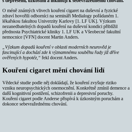
s depresemi, úzkostmi a inklinují k sebevražednému chování.
O méně známých vlivech kouření cigaret na duševní a fyzické
zdraví hovořili odborníci na semináři Medialogy pořádaném 1.
lékařskou fakultou Univerzity Karlovy [1. LF UK]. Výzkum
nezanedbatelných dopadů kouření na duševní kondici přiblížil
přednosta Psychiatrické kliniky 1. LF UK a Všeobecné fakultní
nemocnice [VFN] docent Martin Anders.
„Výzkum dopadů kouření v oblasti moderních neurověd je
fascinující a dochází zde k významnému souběhu řady již dříve
ověřených hypotéz,“
řekl docent Anders.
Kouření cigaret mění chování lidí
Vědecké studie podle něj dokládají, že kouření zvyšuje riziko
vzniku neuropsychických onemocnění. Konkrétně zmínil demence a
další kognitivní postižení, schizofrenii a depresivní poruchy.
Kouření cigaret podle Anderse přispívá k úzkostným poruchám a
dokonce sebevražednému chování.