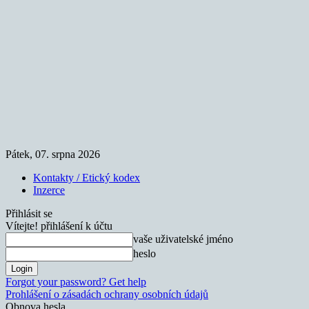
Pátek, 07. srpna 2026
Kontakty / Etický kodex
Inzerce
Přihlásit se
Vítejte! přihlášení k účtu
vaše uživatelské jméno
heslo
Forgot your password? Get help
Prohlášení o zásadách ochrany osobních údajů
Obnova hesla