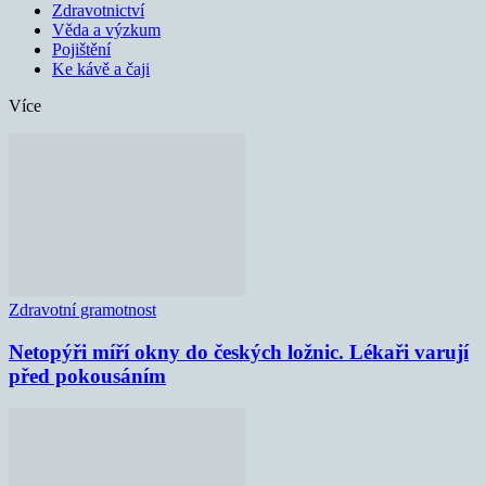
Zdravotnictví
Věda a výzkum
Pojištění
Ke kávě a čaji
Více
Zdravotní gramotnost
Netopýři míří okny do českých ložnic. Lékaři varují
před pokousáním