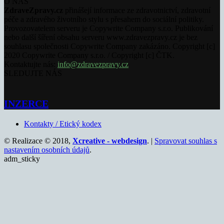
O NÁS
ZdraveZpravy.cz
přinášejí informace ze zdravotnictví, zdravotní
péče a zdravého životního stylu s přesahem do sociální politiky.
Provozovatelem serveru je Copywrite Company s.r.o. Publikování
nebo další šíření obsahu serveru www.zdravezpravy.cz je bez
souhlasu společnosti Copywrite Company zakázáno. Copyright [c]
2020 Copywrite Company s.r.o. / Copyright [c] ČTK.
Kontaktujte nás:
info@zdravezpravy.cz
SLEDUJTE NÁS
INZERCE
Kontakty / Etický kodex
© Realizace © 2018,
Xcreative - webdesign
. |
Spravovat souhlas s
nastavením osobních údajů
.
adm_sticky