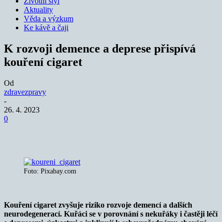
Životní styl
Aktuality
Věda a výzkum
Ke kávě a čaji
K rozvoji demence a deprese přispívá
kouření cigaret
Od
zdravezpravy
-
26. 4. 2023
0
Foto: Pixabay.com
Kouření cigaret zvyšuje riziko rozvoje demencí a dalších
neurodegenerací. Kuřáci se v porovnání s nekuřáky i častěji léčí