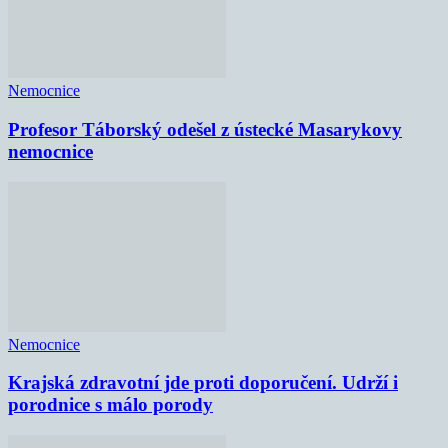
Nemocnice
Profesor Táborský odešel z ústecké Masarykovy
nemocnice
Nemocnice
Krajská zdravotní jde proti doporučení. Udrží i
porodnice s málo porody