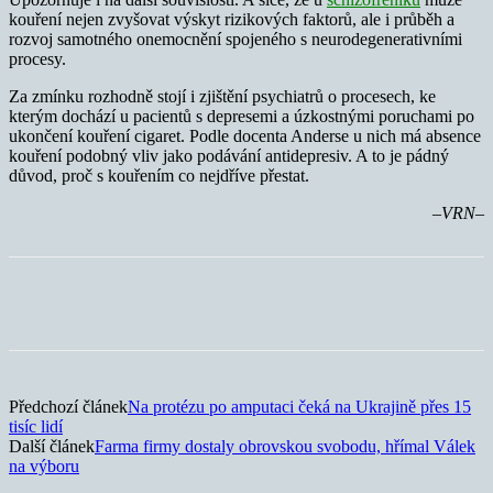
kouření nejen zvyšovat výskyt rizikových faktorů, ale i průběh a
rozvoj samotného onemocnění spojeného s neurodegenerativními
procesy.
Za zmínku rozhodně stojí i zjištění psychiatrů o procesech, ke
kterým dochází u pacientů s depresemi a úzkostnými poruchami po
ukončení kouření cigaret. Podle docenta Anderse u nich má absence
kouření podobný vliv jako podávání antidepresiv. A to je pádný
důvod, proč s kouřením co nejdříve přestat.
–VRN–
Předchozí článek
Na protézu po amputaci čeká na Ukrajině přes 15
tisíc lidí
Další článek
Farma firmy dostaly obrovskou svobodu, hřímal Válek
na výboru