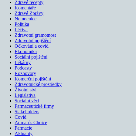
Zdravé recepty
Komentáře
Zdravé Zprávy
Nemocnice
Politika
Léčiva
Zdravotní gramotnost
Zdravotní pojištění
Očkování a covid
Ekonomika
Sociální pojištění
Lékárny
Podcasty
Rozhovory
Komerční pojištění
Zdravotnické prostředky
Životní styl
Legislativa
Sociální věci
Farmaceutické firmy
Stakeholders
Covid
Adman´s Choice
Farmacie
Aktuality