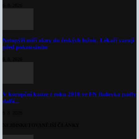
6. 8. 2026
Netopýři míří okny do českých ložnic. Lékaři varují
před pokousáním
6. 8. 2026
V korupční kauze z roku 2018 ve FN Bulovka padly
další...
6. 8. 2026
NEJDISKUTOVANĚJŠÍ ČLÁNKY