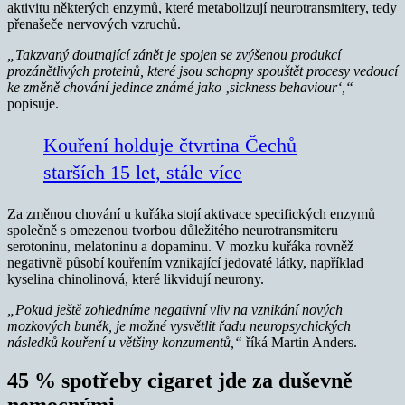
aktivitu některých enzymů, které metabolizují neurotransmitery, tedy
přenašeče nervových vzruchů.
„Takzvaný doutnající zánět je spojen se zvýšenou produkcí
prozánětlivých proteinů, které jsou schopny spouštět procesy vedoucí
ke změně chování jedince známé jako ‚sickness behaviour‘,“
popisuje.
Kouření holduje čtvrtina Čechů
starších 15 let, stále více
Za změnou chování u kuřáka stojí aktivace specifických enzymů
společně s omezenou tvorbou důležitého neurotransmiteru
serotoninu, melatoninu a dopaminu. V mozku kuřáka rovněž
negativně působí kouřením vznikající jedovaté látky, například
kyselina chinolinová, které likvidují neurony.
„Pokud ještě zohledníme negativní vliv na vznikání nových
mozkových buněk, je možné vysvětlit řadu neuropsychických
následků kouření u většiny konzumentů,“
říká Martin Anders.
45 % spotřeby cigaret jde za duševně
nemocnými