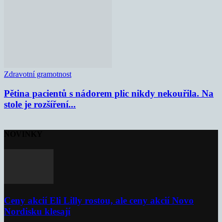
Zdravotní gramotnost
Pětina pacientů s nádorem plic nikdy nekouřila. Na
stole je rozšíření...
NOVINKY
Ceny akcií Eli Lilly rostou, ale ceny akcií Novo
Nordisku klesají