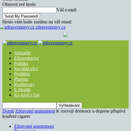
Obnovit své heslo
Váš e-mail
Heslo vám bude zasláno na váš email
zdravezpravy.cz
Aktuality
Zdravotnictví
Politika
Sociální věci
Pojištění
Pharma
Rozhovory
E-Health
Ke kávě i čaji
Domů
Zdravotní gramotnost
K rozvoji demence a deprese přispívá
kouření cigaret
Zdravotní gramotnost