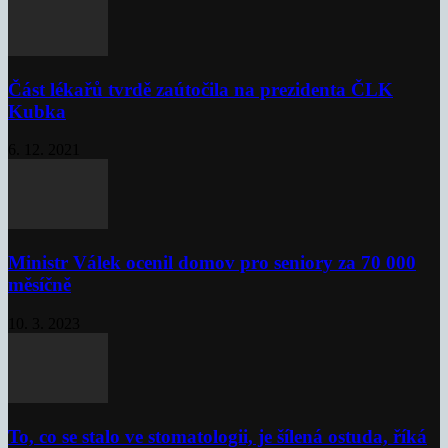
Část lékařů tvrdě zaútočila na prezidenta ČLK
Kubka
6. 12. 2021
Ministr Válek ocenil domov pro seniory za 70 000
měsíčně
10. 3. 2023
To, co se stalo ve stomatologii, je šílená ostuda, říká