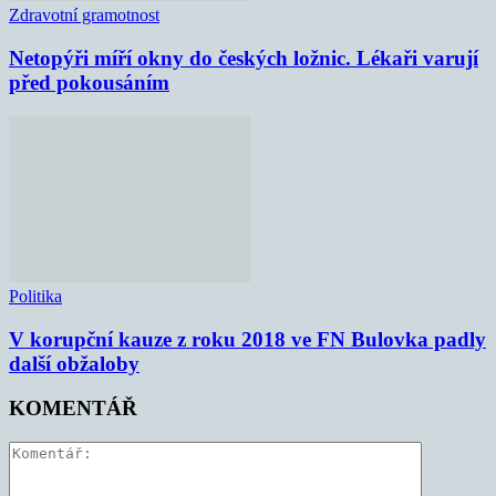
Zdravotní gramotnost
Netopýři míří okny do českých ložnic. Lékaři varují
před pokousáním
Politika
V korupční kauze z roku 2018 ve FN Bulovka padly
další obžaloby
KOMENTÁŘ