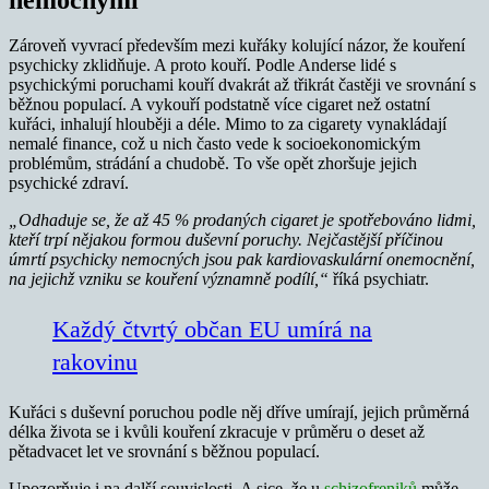
Zároveň vyvrací především mezi kuřáky kolující názor, že kouření
psychicky zklidňuje. A proto kouří. Podle Anderse lidé s
psychickými poruchami kouří dvakrát až třikrát častěji ve srovnání s
běžnou populací. A vykouří podstatně více cigaret než ostatní
kuřáci, inhalují hlouběji a déle. Mimo to za cigarety vynakládají
nemalé finance, což u nich často vede k socioekonomickým
problémům, strádání a chudobě. To vše opět zhoršuje jejich
psychické zdraví.
„Odhaduje se, že až 45 % prodaných cigaret je spotřebováno lidmi,
kteří trpí nějakou formou duševní poruchy. Nejčastější příčinou
úmrtí psychicky nemocných jsou pak kardiovaskulární onemocnění,
na jejichž vzniku se kouření významně podílí,“
říká psychiatr.
Každý čtvrtý občan EU umírá na
rakovinu
Kuřáci s duševní poruchou podle něj dříve umírají, jejich průměrná
délka života se i kvůli kouření zkracuje v průměru o deset až
pětadvacet let ve srovnání s běžnou populací.
Upozorňuje i na další souvislosti. A sice, že u
schizofreniků
může