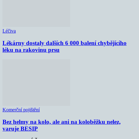
Léčiva
Lékárny dostaly dalších 6 000 balení chybějícího
léku na rakovinu prsu
Komerční pojištění
Bez helmy na kolo, ale ani na koloběžku nelez,
varuje BESIP