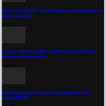
Komentář: Kdyby byl steak lékem, Američané jsou
zdraví jako řípa
8. 8. 2026
Lékárny dostaly dalších 6 000 balení chybějícího
léku na rakovinu prsu
7. 8. 2026
Bez helmy na kolo, ale ani na koloběžku nelez,
varuje BESIP