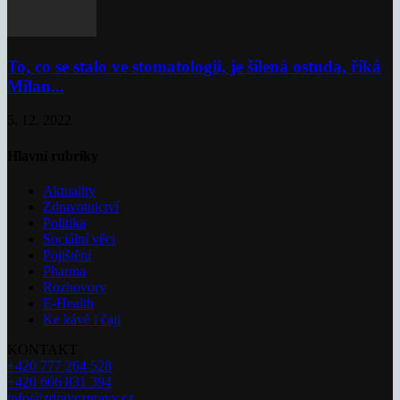
To, co se stalo ve stomatologii, je šílená ostuda, říká
Milan...
5. 12. 2022
Hlavní rubriky
Aktuality
Zdravotnictví
Politika
Sociální věci
Pojištění
Pharma
Rozhovory
E-Health
Ke kávě i čaji
KONTAKT
+420 777 264 528
+420 606 831 394
info@zdravezpravy.cz