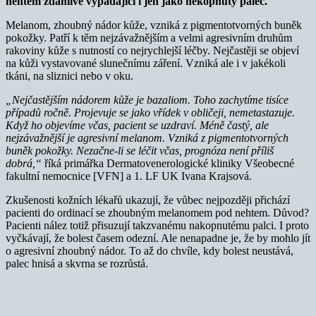
nehtem zdánlivě vypadající i jen jako nekopnutý palec.
Melanom, zhoubný nádor kůže, vzniká z pigmentotvorných buněk
pokožky. Patří k těm nejzávažnějším a velmi agresivním druhům
rakoviny kůže s nutností co nejrychlejší léčby. Nejčastěji se objeví
na kůži vystavované slunečnímu záření. Vzniká ale i v jakékoli
tkáni, na sliznici nebo v oku.
„Nejčastějším nádorem kůže je bazaliom. Toho zachytíme tisíce
případů ročně. Projevuje se jako vřídek v obličeji, nemetastazuje.
Když ho objevíme včas, pacient se uzdraví. Méně častý, ale
nejzávažnější je agresivní melanom. Vzniká z pigmentotvorných
buněk pokožky. Nezačne-li se léčit včas, prognóza není příliš
dobrá,“
říká primářka Dermatovenerologické kliniky Všeobecné
fakultní nemocnice [VFN] a 1. LF UK Ivana Krajsová.
Zkušenosti kožních lékařů ukazují, že vůbec nejpozději přichází
pacienti do ordinací se zhoubným melanomem pod nehtem. Důvod?
Pacienti nález totiž přisuzují takzvanému nakopnutému palci. I proto
vyčkávají, že bolest časem odezní. Ale nenapadne je, že by mohlo jít
o agresivní zhoubný nádor. To až do chvíle, kdy bolest neustává,
palec hnisá a skvrna se rozrůstá.