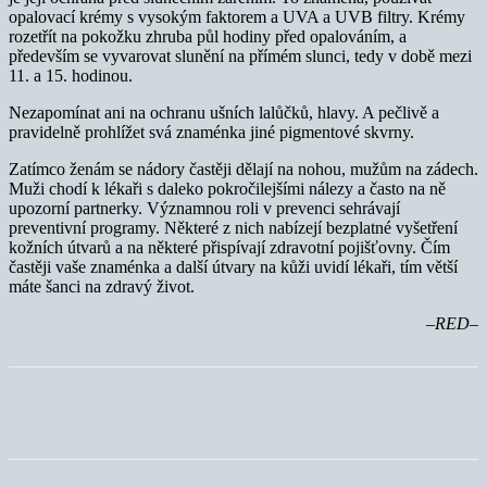
opalovací krémy s vysokým faktorem a UVA a UVB filtry. Krémy
rozetřít na pokožku zhruba půl hodiny před opalováním, a
především se vyvarovat slunění na přímém slunci, tedy v době mezi
11. a 15. hodinou.
Nezapomínat ani na ochranu ušních lalůčků, hlavy. A pečlivě a
pravidelně prohlížet svá znaménka jiné pigmentové skvrny.
Zatímco ženám se nádory častěji dělají na nohou, mužům na zádech.
Muži chodí k lékaři s daleko pokročilejšími nálezy a často na ně
upozorní partnerky. Významnou roli v prevenci sehrávají
preventivní programy. Některé z nich nabízejí bezplatné vyšetření
kožních útvarů a na některé přispívají zdravotní pojišťovny. Čím
častěji vaše znaménka a další útvary na kůži uvidí lékaři, tím větší
máte šanci na zdravý život.
–RED–