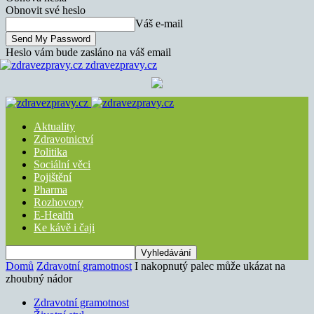
Obnovit své heslo
Váš e-mail
Heslo vám bude zasláno na váš email
zdravezpravy.cz
Aktuality
Zdravotnictví
Politika
Sociální věci
Pojištění
Pharma
Rozhovory
E-Health
Ke kávě i čaji
Domů
Zdravotní gramotnost
I nakopnutý palec může ukázat na
zhoubný nádor
Zdravotní gramotnost