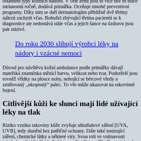
ostatními typy kožních nádorů. V celé zemi jsou to více než tři tisíce
melanomů ročně, dodává primářka. Oceňuje mnohé preventivní
programy. Díky nim se daří dermatologům přibližně dvě třetiny
nálezů zachytit včas. Bohužel zbývající třetina pacientů se k
diagnostice ale nedostává stále včas a jejich šance na úzdravu jsou
pak mizivé.
Do roku 2030 slibují výrobci léky na
nádory i vzácné nemoci
Důvod pro návštěvu kožní ambulance podle primářky dávají
mateřská znaménka měnící barvu, velikost nebo tvar. Podezřelé jsou
rovněž vřídky na plosce nohy, nehojící se bércové vředy a
zmiňovaný „ukopnutý“ palec. To vše může ukazovat na rakovinné
bujení.
Citlivější kůži ke slunci mají lidé užívající
léky na tlak
Riziko vzniku rakoviny kůže zvyšuje ultrafialové záření [UVA,
UVB], tedy slunění bez patřičné ochrany. Dále také ionizující
záření, chemické látky a některé viry. Svou roli ve vnímavosti