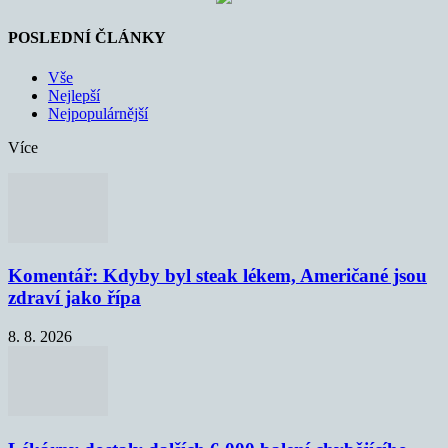
POSLEDNÍ ČLÁNKY
Vše
Nejlepší
Nejpopulárnější
Více
Komentář: Kdyby byl steak lékem, Američané jsou
zdraví jako řípa
8. 8. 2026