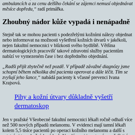
ambulancích a za cenu delšího čekání se zájemci nemusí objednávat
měsíce dopředu,“
radí primářka.
Zhoubný nádor kůže vypadá i nenápadně
Stejně tak se mohou pacienti s podezřelými kožními nálezy objednat
nebo informovat na možnosti vyšetření kožních útvarů v jakékoli,
nejen fakultní nemocnici v blízkosti svého bydliště. Většina
dermatologických pracovišť takové zdravotní služby pacientům
nabízí ve vymezeném čase i bez dopředného objednání.
„Radši přijít zbytečně než pozdě. V případě závažné diagnózy jsme
schopní během několika dní pacienta operovat a dále léčit. Tím se
zvyšují jeho šance,“
nabádá pacienty k včasné prevenci Ivana
Krajsová.
Pihy a kožní útvary důkladně vyšetří
dermatoskop
Jen v pražské Všeobecné fakultní nemocnici lékaři ročně odhalí více
než 500 nových případů melanomu. V evidenci mají tamní lékaři
kolem 5,5 tisíce pacientů po operaci kožního melanomu a další s