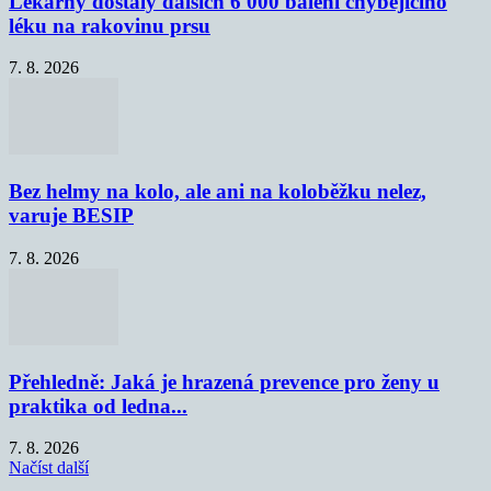
Lékárny dostaly dalších 6 000 balení chybějícího
léku na rakovinu prsu
7. 8. 2026
Bez helmy na kolo, ale ani na koloběžku nelez,
varuje BESIP
7. 8. 2026
Přehledně: Jaká je hrazená prevence pro ženy u
praktika od ledna...
7. 8. 2026
Načíst další