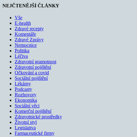
NEJČTENĚJŠÍ ČLÁNKY
Vše
E-health
Zdravé recepty
Komentáře
Zdravé Zprávy
Nemocnice
Politika
Léčiva
Zdravotní gramotnost
Zdravotní pojištění
Očkování a covid
Sociální pojištění
Lékárny
Podcasty
Rozhovory
Ekonomika
Sociální věci
Komerční pojištění
Zdravotnické prostředky
Životní styl
Legislativa
Farmaceutické firmy