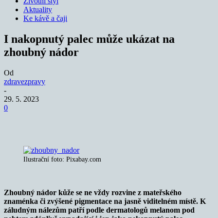
Životní styl
Aktuality
Ke kávě a čaji
I nakopnutý palec může ukázat na
zhoubný nádor
Od
zdravezpravy
-
29. 5. 2023
0
Ilustrační foto: Pixabay.com
Zhoubný nádor kůže se ne vždy rozvine z mateřského
znaménka či zvýšené pigmentace na jasně viditelném místě. K
záludným nálezům patří podle dermatologů melanom pod