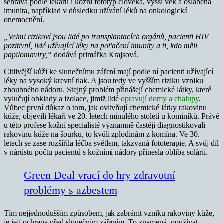
sehrává podle lékařů i kožní fototyp člověka, vyšší věk a oslabená
imunita, například v důsledku užívání léků na onkologická
onemocnění.
„Velmi rizikoví jsou lidé po transplantacích orgánů, pacienti HIV
pozitivní, lidé užívající léky na potlačení imunity a ti, kdo měli
papilomaviry,“
dodává primářka Krajsová.
Citlivější kůži ke slunečnímu záření mají podle ní pacienti užívající
léky na vysoký krevní tlak. A jsou tedy ve vyšším riziku vzniku
zhoubného nádoru. Stejný problém přinášejí chemické látky, které
vylučují obklady a izolace, jimiž lidé
opravují domy a chalupy
.
Vůbec první důkaz o tom, jak ovlivňují chemické látky rakovinu
kůže, objevili lékaři ve 20. letech minulého století u kominíků. Právě
u této profese kožní specialisté významně častěji diagnostikovali
rakovinu kůže na šourku, to kvůli zplodinám z komína. Ve 30.
letech se zase rozšířila léčba světlem, takzvaná fototerapie. A svůj díl
v nárůstu počtu pacientů s kožními nádory přinesla obliba solárií.
Green Deal vrací do hry zdravotní
problémy s azbestem
Tím nejjednodušším způsobem, jak zabránit vzniku rakoviny kůže,
je její ochrana před slunečním zářením. To znamená, používat