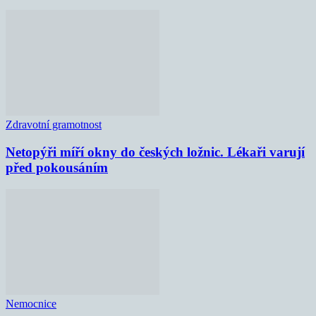
Zdravotní gramotnost
Netopýři míří okny do českých ložnic. Lékaři varují
před pokousáním
Nemocnice