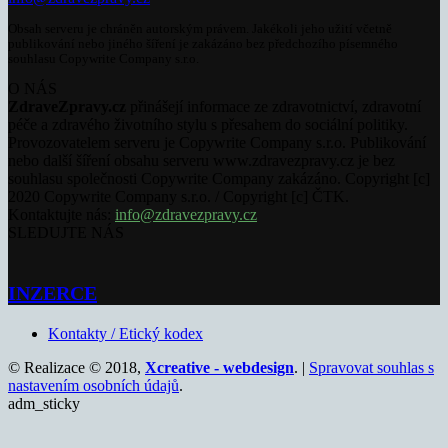
Obsah serveru je chráněn autorským právem. Jakékoli jeho užití včetně
publikování nebo jiného šíření je zakázáno bez předchozího písemného
souhlasu Copywrite Company s.r.o.
O NÁS
ZdraveZpravy.cz
přinášejí informace ze zdravotnictví, zdravotní
péče a zdravého životního stylu s přesahem do sociální politiky.
Provozovatelem serveru je Copywrite Company s.r.o. Publikování
nebo další šíření obsahu serveru www.zdravezpravy.cz je bez
souhlasu společnosti Copywrite Company zakázáno. Copyright [c]
2020 Copywrite Company s.r.o. / Copyright [c] ČTK.
Kontaktujte nás:
info@zdravezpravy.cz
SLEDUJTE NÁS
INZERCE
Kontakty / Etický kodex
© Realizace © 2018,
Xcreative - webdesign
. |
Spravovat souhlas s
nastavením osobních údajů
.
adm_sticky