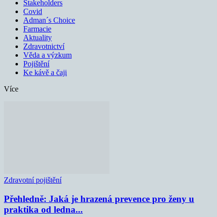
Stakeholders
Covid
Adman´s Choice
Farmacie
Aktuality
Zdravotnictví
Věda a výzkum
Pojištění
Ke kávě a čaji
Více
Zdravotní pojištění
Přehledně: Jaká je hrazená prevence pro ženy u
praktika od ledna...