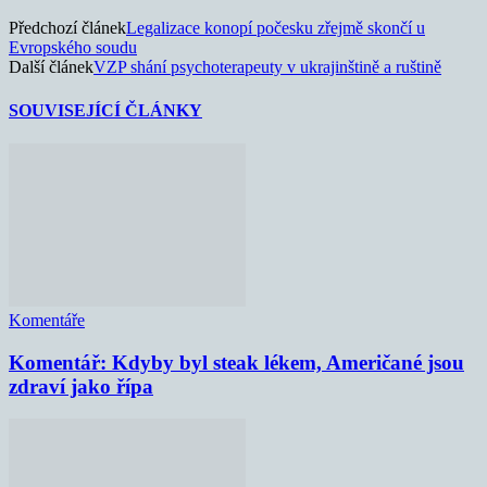
Předchozí článek
Legalizace konopí počesku zřejmě skončí u
Evropského soudu
Další článek
VZP shání psychoterapeuty v ukrajinštině a ruštině
SOUVISEJÍCÍ ČLÁNKY
Komentáře
Komentář: Kdyby byl steak lékem, Američané jsou
zdraví jako řípa