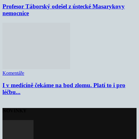
Profesor Táborský odešel z ústecké Masarykovy
nemocnice
Komentáře
I v medicíně čekáme na bod zlomu. Platí to i pro
léčbu...
NOVINKY