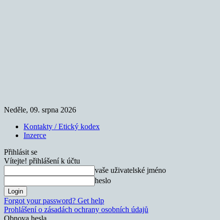
Neděle, 09. srpna 2026
Kontakty / Etický kodex
Inzerce
Přihlásit se
Vítejte! přihlášení k účtu
vaše uživatelské jméno
heslo
Forgot your password? Get help
Prohlášení o zásadách ochrany osobních údajů
Obnova hesla