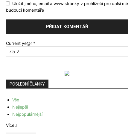
Uložit jméno, email a www stránky v prohlížeči pro další mé
budoucí komentáře
Current ye@r
*
POSLEDNÍ ČLÁNKY
Vše
Nejlepší
Nejpopulárnější
Více