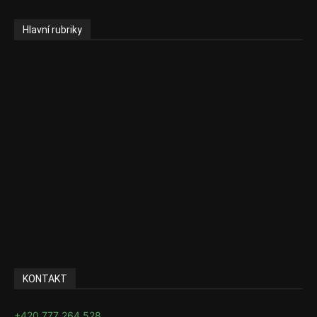
Hlavní rubriky
Aktuality
Zdravotnictví
Politika
Sociální věci
Pojištění
Pharma
Rozhovory
E-Health
Ke kávě i čaji
KONTAKT
+420 777 264 528