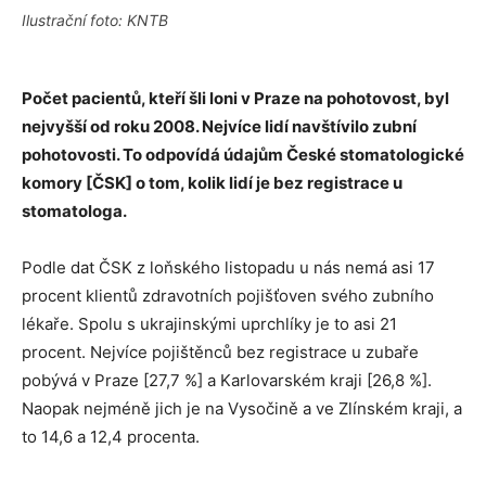
Ilustrační foto: KNTB
Počet pacientů, kteří šli loni v Praze na pohotovost, byl
nejvyšší od roku 2008. Nejvíce lidí navštívilo zu
bní
pohotovosti. To odpovídá údajům České stomatologické
komory [ČSK] o tom, kolik lidí je bez registrace u
stomatologa.
Podle dat ČSK z loňského listopadu u nás nemá asi 17
procent klientů zdravotních pojišťoven svého zubního
lékaře. Spolu s ukrajinskými uprchlíky je to asi 21
procent. Nejvíce pojištěnců bez registrace u zubaře
pobývá v Praze [27,7 %] a Karlovarském kraji [26,8 %].
Naopak nejméně jich je na Vysočině a ve Zlínském kraji, a
to 14,6 a 12,4 procenta.