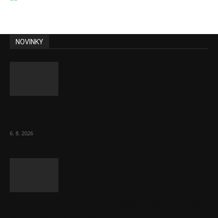
NOVINKY
Ceny akcií Eli Lilly rostou, ale ceny akcií
Novo Nordisku klesají
6. 8. 2026
Netopýři míří okny do českých ložnic. Lékaři
varují před pokousáním