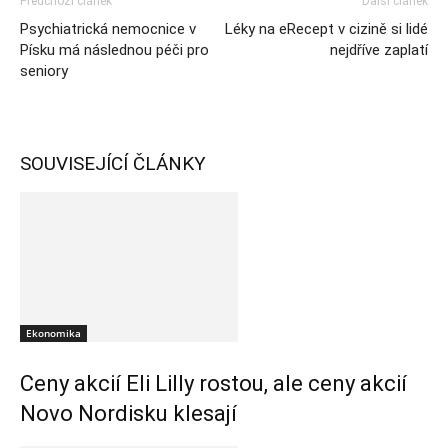
Předchozí článek
Další článek
Psychiatrická nemocnice v
Léky na eRecept v cizině si lidé
Písku má následnou péči pro
nejdříve zaplatí
seniory
SOUVISEJÍCÍ ČLÁNKY
Ekonomika
Ceny akcií Eli Lilly rostou, ale ceny akcií
Novo Nordisku klesají