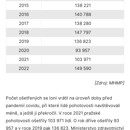
2015
138 221
2016
140 788
2017
138 280
2018
147 797
2019
136 823
2020
93 957
2021
103 971
2022
149 590
[Zdroj: MHMP]
Počet ošetřených se loni vrátil na úroveň doby před
pandemií covidu, při které lidé pohotovosti navštěvovali
méně, a ještě ji překročil. V roce 2021 pražské
pohotovosti ošetřily 103 971 lidí. O rok dříve ošetřily 93
957 a v roce 2019 pak 136 823. Ministerstvo zdravotnictví