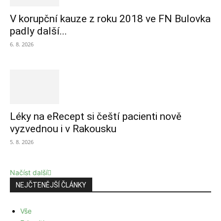
V korupční kauze z roku 2018 ve FN Bulovka
padly další...
6. 8. 2026
Léky na eRecept si čeští pacienti nově
vyzvednou i v Rakousku
5. 8. 2026
Načíst další
NEJČTENĚJŠÍ ČLÁNKY
Vše