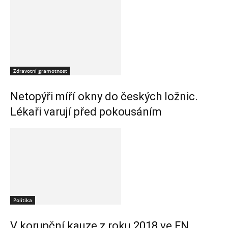
Zdravotní gramotnost
Netopýři míří okny do českých ložnic.
Lékaři varují před pokousáním
Politika
V korupční kauze z roku 2018 ve FN