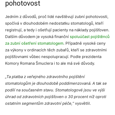
pohotovost
Jedním z důvodů, proč lidé navštěvují zubní pohotovosti,
spočívá v dlouhodobém nedostatku stomatologů, kteří
registrují, a tedy i ošetřují pacienty na náklady pojišťoven.
Dalším důvodem je vysoká finanční
spoluúčast pojištěnců
za zubní ošetření stomatologem
. Případně vysoké ceny
za výkony v ordinacích těch zubařů, kteří se zdravotními
pojišťovnami vůbec nespolupracují. Podle prezidenta
Komory Romana Šmuclera i to ale má své důvody.
„Ta platba z veřejného zdravotního pojištění
stomatologům je dlouhodobě poddimenzovaná. A tak se
podílí na současném stavu. Stomatologové jsou ve výši
úhrad od zdravotních pojišťoven o 30 procent níž oproti
ostatním segmentům zdravotní péče,“
vysvětlil.