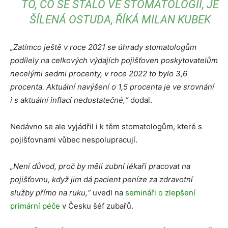
TO, CO SE STALO VE STOMATOLOGII, JE
ŠÍLENÁ OSTUDA, ŘÍKÁ MILAN KUBEK
„Zatímco ještě v roce 2021 se úhrady stomatologům
podílely na celkových výdajích pojišťoven poskytovatelům
necelými sedmi procenty, v roce 2022 to bylo 3,6
procenta. Aktuální navýšení o 1,5 procenta je ve srovnání
i s aktuální inflací nedostatečné,“
dodal.
Nedávno se ale vyjádřil i k těm stomatologům, které s
pojišťovnami vůbec nespolupracují.
„Není důvod, proč by měli zubní lékaři pracovat na
pojišťovnu, když jim dá pacient peníze za zdravotní
služby přímo na ruku,“
uvedl na
semináři o zlepšení
primární péče
v Česku šéf zubařů.