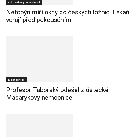
Zdravotní gramotnost
Netopýři míří okny do českých ložnic. Lékaři
varují před pokousáním
Nemocnice
Profesor Táborský odešel z ústecké
Masarykovy nemocnice