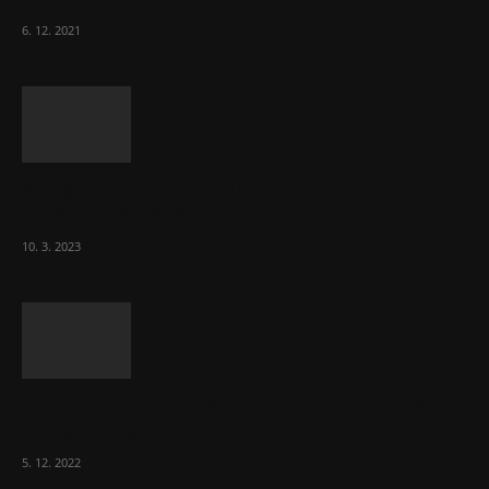
ČLK Kubka
6. 12. 2021
Ministr Válek ocenil domov pro seniory za
70 000 měsíčně
10. 3. 2023
To, co se stalo ve stomatologii, je šílená
ostuda, říká Milan...
5. 12. 2022