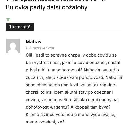
Bulovka padly další obžaloby
1 komentář
Mahas
9. 6. 2023 At 17:20
Cili, jestli to spravne chapu, v dobe covidu se
bali vystrcit i nos, jakmile covid odeznel, nastal
prival nihilit na pohotovosti? Nebavim se ted o
zubarich, ale o zbeuzivani pohotovosti. Nebo mi
snad chce nekdo namluvit, ze se tak rapidne
zhorsil tolika lidem akutni stav po odezneni
covidu, ze ho museli resit jako neodkladny na
pohotovosti/urgentu? A kdopak tam byva?
Krome cizincu vetsinou ti mene vydelavajici,
mene vzdelani, ze?