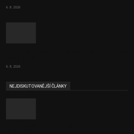
6. 8. 2026
V korupční kauze z roku 2018 ve FN Bulovka
padly další...
6. 8. 2026
NEJDISKUTOVANĚJŠÍ ČLÁNKY
Část lékařů tvrdě zaútočila na prezidenta