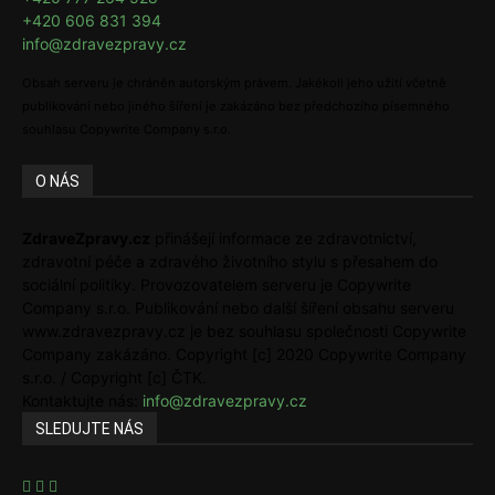
+420 606 831 394
info@zdravezpravy.cz
Obsah serveru je chráněn autorským právem. Jakékoli jeho užití včetně
publikování nebo jiného šíření je zakázáno bez předchozího písemného
souhlasu Copywrite Company s.r.o.
O NÁS
ZdraveZpravy.cz
přinášejí informace ze zdravotnictví,
zdravotní péče a zdravého životního stylu s přesahem do
sociální politiky. Provozovatelem serveru je Copywrite
Company s.r.o. Publikování nebo další šíření obsahu serveru
www.zdravezpravy.cz je bez souhlasu společnosti Copywrite
Company zakázáno. Copyright [c] 2020 Copywrite Company
s.r.o. / Copyright [c] ČTK.
Kontaktujte nás:
info@zdravezpravy.cz
SLEDUJTE NÁS