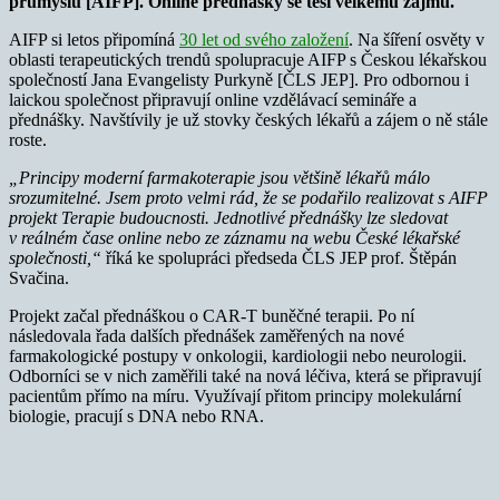
průmyslu [AIFP]. Online přednášky se těší velkému zájmu.
AIFP si letos připomíná
30 let od svého založení
. Na šíření osvěty v
oblasti terapeutických trendů spolupracuje AIFP s Českou lékařskou
společností Jana Evangelisty Purkyně [ČLS JEP]. Pro odbornou i
laickou společnost připravují online vzdělávací semináře a
přednášky. Navštívily je už stovky českých lékařů a zájem o ně stále
roste.
„Principy moderní farmakoterapie jsou většině lékařů málo
srozumitelné. Jsem proto velmi rád, že se podařilo realizovat s AIFP
projekt Terapie budoucnosti. Jednotlivé přednášky lze sledovat
v reálném čase online nebo ze záznamu na webu České lékařské
společnosti,“
říká ke spolupráci předseda ČLS JEP prof. Štěpán
Svačina.
Projekt začal přednáškou o CAR-T buněčné terapii. Po ní
následovala řada dalších přednášek zaměřených na nové
farmakologické postupy v onkologii, kardiologii nebo neurologii.
Odborníci se v nich zaměřili také na nová léčiva, která se připravují
pacientům přímo na míru. Využívají přitom principy molekulární
biologie, pracují s DNA nebo RNA.