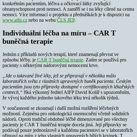
konkrétním pacientům, léčiva a očkovací látky zvyšující
obranyschopnost proti nemoci. A zaměří se i na léky cílené na centra
nemoci. Více informací o projektu a přednáškách je k dispozici na
www.aifp.cz
nebo na webu
ČLS JEP
.
Individuální léčba na míru – CAR T
buněčná terapie
Jedním z příkladů nových terapií, které znamenají převrat ve
způsobu léčby, je
CAR T buněčná terapie
. Zatím se používá pro
pacienty s některými nádorovými nemocemi krve.
„Jde o takzvané živé léky, jež se připravují v několika málo
laboratořích světa z vlastních upravených buněk pacienta. Českým
pacientům jsou tyto přípravky dostupné v certifikovaných lékařských
centrech,“
říká výkonný ředitel AIFP David Kolář s upozorněním,
že vývoj každého jednoho takového léku trvá několik týdnů.
V současnosti se zkoumají i další možná rozšíření léčebných
možností. Zejména pro onkologická onemocnění včetně solidních
nádorů. Oproti tradiční obdobné léčbě dimenzované pro všechny
pacienty je CAR T buněčná terapie docela jiná. Její přípravky se
podávají pouze jednorázově a každému pacientovi se v laboratořích
připraví na míru z jeho vlastních upravených bílých krvinek, T