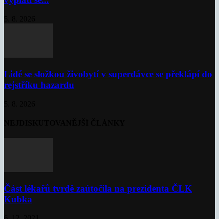
5. 8. 2026
Lidé se složkou živobytí v superdávce se překlápí do
rejstříku hazardu
5. 8. 2026
NEJDISKUTOVANĚJŠÍ ČLÁNKY
Část lékařů tvrdě zaútočila na prezidenta ČLK
Kubka
6. 12. 2021