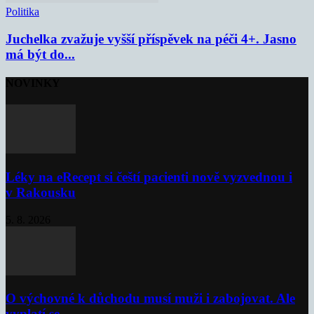
Politika
Juchelka zvažuje vyšší příspěvek na péči 4+. Jasno
má být do...
NOVINKY
Léky na eRecept si čeští pacienti nově vyzvednou i
v Rakousku
5. 8. 2026
O výchovné k důchodu musí muži i zabojovat. Ale
vyplatí se...