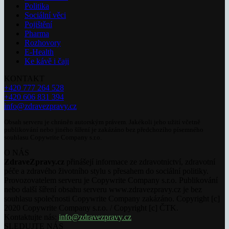
Politika
Sociální věci
Pojištění
Pharma
Rozhovory
E-Health
Ke kávě i čaji
KONTAKT
+420 777 264 528
+420 606 831 394
info@zdravezpravy.cz
Obsah serveru je chráněn autorským právem. Jakékoli jeho užití včetně
publikování nebo jiného šíření je zakázáno bez předchozího písemného
souhlasu Copywrite Company s.r.o.
O NÁS
ZdraveZpravy.cz
přinášejí informace ze zdravotnictví, zdravotní
péče a zdravého životního stylu s přesahem do sociální politiky.
Provozovatelem serveru je Copywrite Company s.r.o. Publikování
nebo další šíření obsahu serveru www.zdravezpravy.cz je bez
souhlasu společnosti Copywrite Company zakázáno. Copyright [c]
2020 Copywrite Company s.r.o. / Copyright [c] ČTK.
Kontaktujte nás:
info@zdravezpravy.cz
SLEDUJTE NÁS