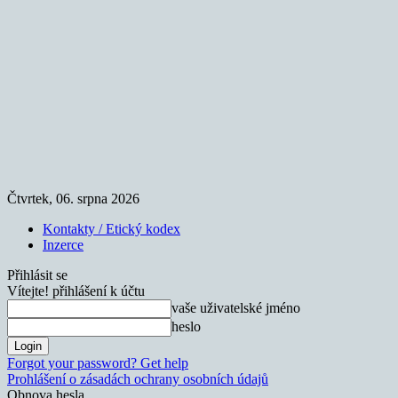
Čtvrtek, 06. srpna 2026
Kontakty / Etický kodex
Inzerce
Přihlásit se
Vítejte! přihlášení k účtu
vaše uživatelské jméno
heslo
Forgot your password? Get help
Prohlášení o zásadách ochrany osobních údajů
Obnova hesla