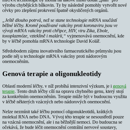
výrobu chybějících bílkovin. Ty by následně pomohly vytvořit nové
cévky pro zlepšení prokrvení špatně okysličených orgánů.
„Ještě dlouho potrvá, než se stane technologie mRNA součástí
běžné léčby. Kromě používané vakcíny proti koronaviru jsou ve
vývoji mRNA vakcíny proti chřipce, HIV, viru Zika, Ebole,
toxoplazmóze, vzteklině i malárii,“
vyjmenovává onemocnění, kde
by v léčbě pomohla mRNA technologie David Kolář.
Středobodem zájmu inovativního farmaceutického průmyslu jsou
podle něj u technologie mRNA vakcíny proti nádorovým
onemocněním.
Genová terapie a oligonukleotidy
Oblastí moderní léčby, v níž probíhá intenzivní výzkum, je i
genová
terapie
. Tento druh léčby cílí na opravu chybného genu, který stojí
za konkrétním onemocněním. Terapie může být v budoucnu využita
v léčbě některých vzácných nebo nádorových onemocnění.
Nelze nezmínit také léčbu pomocí oligonukleotidů, krátkých
molekul RNA nebo DNA. Vývoj této terapie se nesoustředí pouze
na vzácná onemocnění, ale i na běžnější nemoci. Do budoucna se
očekává, že bude léčit onemocnění centrální nervové soustavy,