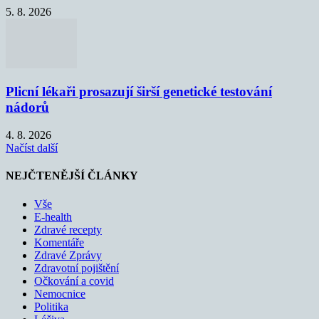
5. 8. 2026
Plicní lékaři prosazují širší genetické testování
nádorů
4. 8. 2026
Načíst další
NEJČTENĚJŠÍ ČLÁNKY
Vše
E-health
Zdravé recepty
Komentáře
Zdravé Zprávy
Zdravotní pojištění
Očkování a covid
Nemocnice
Politika