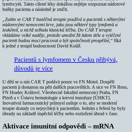
lymfocytů. Takto cílené léky dokážou nejlépe rozpoznat nádorové
buňky pacienta a následně je zničit.
„Zatím se CAR T buněčná terapie používá u pacientů s některými
nádorovými nemocemi krve, jako jsou některé typy lymfomů a
leukémií, u nichž selhala klasická léčba. Do CAR T terapie
vkládáme velké naděje, protože umožní žít lidem déle a vyléčení
pacienti budou moci pracovat a být společnosti prospěšní,“
říká
k jedné z terapií budoucnosti David Kolář.
Pacientů s lymfomem v Česku přibývá,
důvodů je více
U dětí se u nás CAR T podává pouze ve FN Motol. Dospělí
pacienti ji dostanou na pěti dalších pracovištích. A sice ve FN Brno,
FN Hradec Králové, Všeobecné fakultní nemocnici Praha, FN
Plzeň a v Ústavu hematologie a krevní transfuze [ÚHKT].
Inovativní farmaceutický průmysl usiluje o to, aby se moderní
terapie dostaly co nejrychleji k pacientům. Jedním z řešení by byly
úhrady na základě úspěchů léčby nebo rozložení úhrad v čase.
Aktivace imunitní odpovědi – mRNA