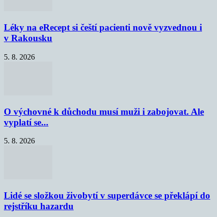
Léky na eRecept si čeští pacienti nově vyzvednou i
v Rakousku
5. 8. 2026
O výchovné k důchodu musí muži i zabojovat. Ale
vyplatí se...
5. 8. 2026
Lidé se složkou živobytí v superdávce se překlápí do
rejstříku hazardu