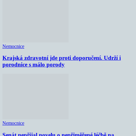
Nemocnice
Krajská zdravotní jde proti doporučení. Udrží i
porodnice s málo porody
Nemocnice
Senát nepřijal novelu o nepřiměřené léčbě na