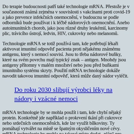
Do terapie budoucnosti patří také technologie mRNA. Přestože je v
současnosti známá zejména v souvislosti s vakcínami proti covid-19
a jako prevence infekčních onemocnění, v budoucnu se podle
odborníků bude používat i k léčbě nádorových onemocnění. Anebo
autoimunitních chorob, jako jsou různé druhy leukémií, karcinomy
plic, trávicího ústrojí, ledvin, HIV, cukrovky nebo melanomů.
Technologie mRNA se totiž používá tam, kde potřebují lékaři
aktivovat imunitní odpověď pacienta proti nějakému známému
antigenu, který s nemocí souvisí. Jsou to třeba nádorové buňky,
které na svém povrchu mají typický znak – antigen. Mnohdy jsou
antigeny přítomny v malém množství nebo jsou před buňkami
imunitního systému skryty. Použití mRNA technologie dokáže
navodit takovou imunitní odpověď, která může daný nádor vyléčit.
Do roku 2030 slibují výrobci léky na
nádory i vzácné nemoci
mRNA technologie by se mohla použít i tam, kde chybí nějaký
protein. Konkrétně jde například o prokrvení tkání při cukrovce
nebo srdečních onemocněních, kde lze využít bílkoviny. Ty
pomáhají vytvářet na místě se špatným okysličením nové cévy.
mRNA technologie by mohla na takové místo dodat „plán“ pro