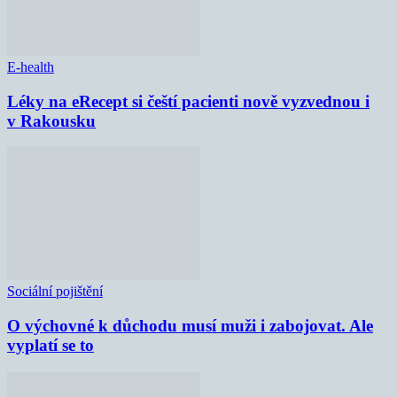
E-health
Léky na eRecept si čeští pacienti nově vyzvednou i
v Rakousku
Sociální pojištění
O výchovné k důchodu musí muži i zabojovat. Ale
vyplatí se to