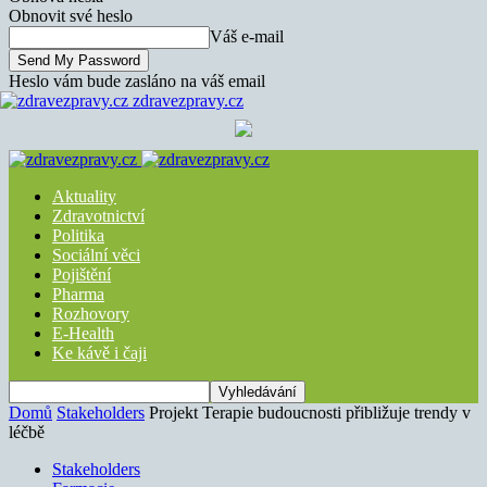
Obnovit své heslo
Váš e-mail
Heslo vám bude zasláno na váš email
zdravezpravy.cz
Aktuality
Zdravotnictví
Politika
Sociální věci
Pojištění
Pharma
Rozhovory
E-Health
Ke kávě i čaji
Domů
Stakeholders
Projekt Terapie budoucnosti přibližuje trendy v
léčbě
Stakeholders