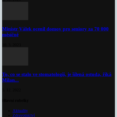
Ministr Válek ocenil domov pro seniory za 70 000
měsíčně
10. 3. 2023
To, co se stalo ve stomatologii, je šílená ostuda, říká
Milan...
5. 12. 2022
Hlavní rubriky
Aktuality
Zdravotnictví