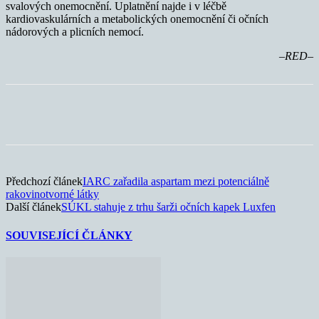
svalových onemocnění. Uplatnění najde i v léčbě
kardiovaskulárních a metabolických onemocnění či očních
nádorových a plicních nemocí.
–RED–
Předchozí článek
IARC zařadila aspartam mezi potenciálně
rakovinotvorné látky
Další článek
SÚKL stahuje z trhu šarži očních kapek Luxfen
SOUVISEJÍCÍ ČLÁNKY