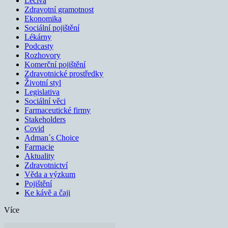
Léčiva
Zdravotní gramotnost
Ekonomika
Sociální pojištění
Lékárny
Podcasty
Rozhovory
Komerční pojištění
Zdravotnické prostředky
Životní styl
Legislativa
Sociální věci
Farmaceutické firmy
Stakeholders
Covid
Adman´s Choice
Farmacie
Aktuality
Zdravotnictví
Věda a výzkum
Pojištění
Ke kávě a čaji
Více