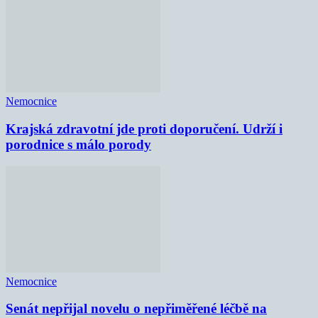
Nemocnice
Krajská zdravotní jde proti doporučení. Udrží i
porodnice s málo porody
Nemocnice
Senát nepřijal novelu o nepřiměřené léčbě na