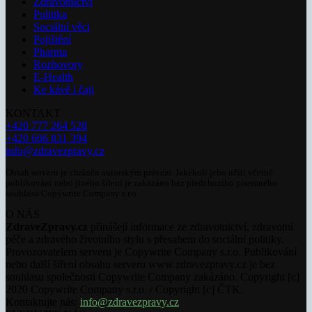
Zdravotnictví
Politika
Sociální věci
Pojištění
Pharma
Rozhovory
E-Health
Ke kávě i čaji
KONTAKT
+420 777 264 528
+420 606 831 394
info@zdravezpravy.cz
Obsah serveru je chráněn autorským právem. Jakékoli jeho užití včetně
publikování nebo jiného šíření je zakázáno bez předchozího písemného
souhlasu Copywrite Company s.r.o.
O NÁS
ZdraveZpravy.cz
přinášejí informace ze zdravotnictví, zdravotní
péče a zdravého životního stylu s přesahem do sociální politiky.
Provozovatelem serveru je Copywrite Company s.r.o. Publikování
nebo další šíření obsahu serveru www.zdravezpravy.cz je bez
souhlasu společnosti Copywrite Company zakázáno. Copyright [c]
2020 Copywrite Company s.r.o. / Copyright [c] ČTK.
Kontaktujte nás:
info@zdravezpravy.cz