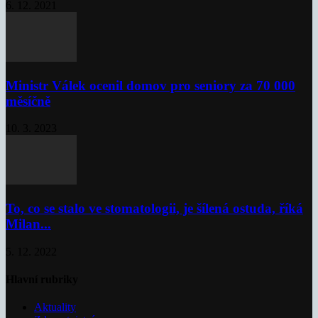
6. 12. 2021
Ministr Válek ocenil domov pro seniory za 70 000
měsíčně
10. 3. 2023
To, co se stalo ve stomatologii, je šílená ostuda, říká
Milan...
5. 12. 2022
Hlavní rubriky
Aktuality