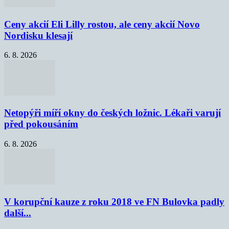
Ceny akcií Eli Lilly rostou, ale ceny akcií Novo
Nordisku klesají
6. 8. 2026
Netopýři míří okny do českých ložnic. Lékaři varují
před pokousáním
6. 8. 2026
V korupční kauze z roku 2018 ve FN Bulovka padly
další...