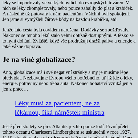
léky se importovaly ve velkých pytlích do evropských továren. V
nich se léky zkompletovaly, nebo pouze zabalily do plat a krabiček.
A následně už putovaly k nám pacientům. Všichni byli spokojeni.
Jen jsme si vymýšleli čárové kódy na každou krabičku, atd.
Jenže tato cesta byla covidem narušena. Dodávky se zpožďovaly.
Nakonec se mnoho léků stalo velmi obtížně dostupnými. A těžko se
to nyní dohání. Zvláště, když vše prodražují dražší paliva a energie a
také vázne doprava.
Je na vině globalizace?
Ano, globalizace má i své negativní stránky a my je musíme lépe
předvídat. Nezbavujme Evropu všeho potřebného, ať již jde o léky,
energie, potraviny nebo třeba auta. Nakonec bohatství vzniká jen a
jen z práce…
Léky musí za pacientem, ne za
lékárnou, říká náměstek ministra
Ještě před sto lety se přes Atlantik jezdilo pouze lodí. První přelet
tohoto oceánu Charlesem Lindberghem se uskutečnil v roce 1927.
V 19. století trvala cesta z Evropy do Ameriky několik týdnů. Dnes