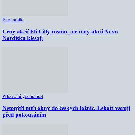
Ekonomika
Ceny akcií Eli Lilly rostou, ale ceny akcií Novo
Nordisku klesají
Zdravotní gramotnost
Netopýři míří okny do českých ložnic. Lékaři varují
před pokousáním