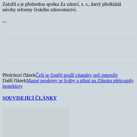
Založil a je předsedou spolku Za zdraví, z. s., který předkládá
návrhy reformy českého zdravotnictví.
—
Předchozí článek
Češi se častěji posílí vitamíny než minerály
Další článek
Masné prodejny se šváby a plísní na Zlínsku překvapily
inspektory
SOUVISEJÍCÍ ČLÁNKY