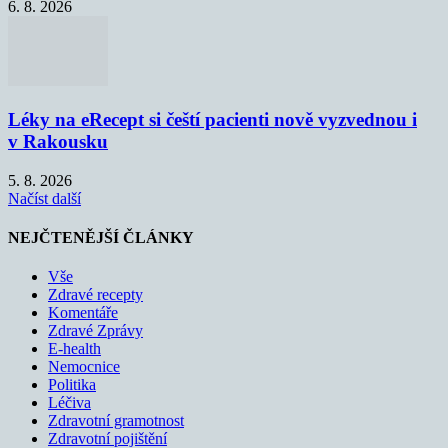
6. 8. 2026
Léky na eRecept si čeští pacienti nově vyzvednou i
v Rakousku
5. 8. 2026
Načíst další
NEJČTENĚJŠÍ ČLÁNKY
Vše
Zdravé recepty
Komentáře
Zdravé Zprávy
E-health
Nemocnice
Politika
Léčiva
Zdravotní gramotnost
Zdravotní pojištění