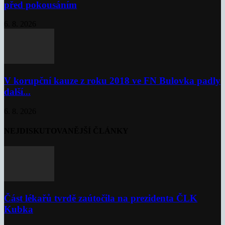
před pokousáním
6. 8. 2026
V korupční kauze z roku 2018 ve FN Bulovka padly
další...
6. 8. 2026
NEJDISKUTOVANĚJŠÍ ČLÁNKY
Část lékařů tvrdě zaútočila na prezidenta ČLK
Kubka