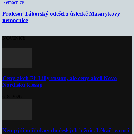
Nemocnice
Profesor Táborský odešel z ústecké Masarykovy
nemocnice
NOVINKY
Ceny akcií Eli Lilly rostou, ale ceny akcií Novo
Nordisku klesají
6. 8. 2026
Netopýři míří okny do českých ložnic. Lékaři varují