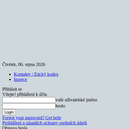
Čtvrtek, 06. srpna 2026
Kontakty / Etický kodex
Inzerce
Přihlásit se
Vítejte! přihlášení k účtu
vaše uživatelské jméno
heslo
Forgot your password? Get help
Prohlášení o zásadách ochrany osobních údajů
Obnova hesla