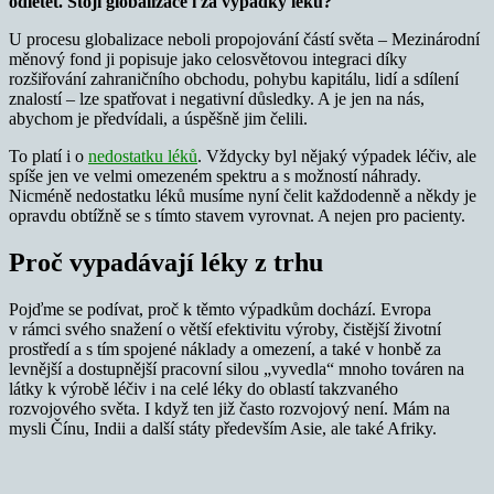
odletět. Stojí globalizace i za výpadky léků?
U procesu globalizace neboli propojování částí světa – Mezinárodní
měnový fond ji popisuje jako celosvětovou integraci díky
rozšiřování zahraničního obchodu, pohybu kapitálu, lidí a sdílení
znalostí – lze spatřovat i negativní důsledky. A je jen na nás,
abychom je předvídali, a úspěšně jim čelili.
To platí i o
nedostatku léků
. Vždycky byl nějaký výpadek léčiv, ale
spíše jen ve velmi omezeném spektru a s možností náhrady.
Nicméně nedostatku léků musíme nyní čelit každodenně a někdy je
opravdu obtížně se s tímto stavem vyrovnat. A nejen pro pacienty.
Proč vypadávají léky z trhu
Pojďme se podívat, proč k těmto výpadkům dochází. Evropa
v rámci svého snažení o větší efektivitu výroby, čistější životní
prostředí a s tím spojené náklady a omezení, a také v honbě za
levnější a dostupnější pracovní silou „vyvedla“ mnoho továren na
látky k výrobě léčiv i na celé léky do oblastí takzvaného
rozvojového světa. I když ten již často rozvojový není. Mám na
mysli Čínu, Indii a další státy především Asie, ale také Afriky.