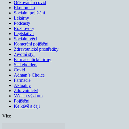
Očkování a covid
Ekonomika
Sociální pojištění
Lékárny
Podcasty
Rozhovory
Legislativa
Sociální věci
Komerční pojištění
Zdravotnické prostředky
Životní styl
Farmaceutické firmy
Stakeholders
Covid
Adman´s Choice
Farmacie
Aktuality
Zdravotnictví
Věda a výzkum
Pojištění
Ke kávě a čaji
Více