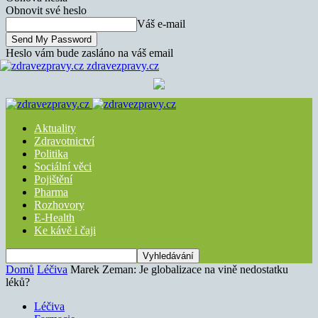
Obnovit své heslo
Váš e-mail
Heslo vám bude zasláno na váš email
zdravezpravy.cz
Aktuality
Zdravotnictví
Politika
Sociální věci
Pojištění
Pharma
Rozhovory
E-Health
Ke kávě i čaji
Domů
Léčiva
Marek Zeman: Je globalizace na vině nedostatku
léků?
Léčiva