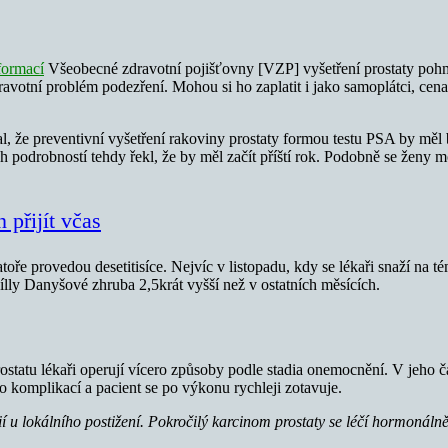
formací
Všeobecné zdravotní pojišťovny [VZP] vyšetření prostaty pohm
votní problém podezření. Mohou si ho zaplatit i jako samoplátci, cena
al, že preventivní vyšetření rakoviny prostaty formou testu PSA by měl 
ch podrobností tehdy řekl, že by měl začít příští rok. Podobně se ženy 
 přijít včas
toře provedou desetitisíce. Nejvíc v listopadu, kdy se lékaři snaží na 
lly Danyšové zhruba 2,5krát vyšší než v ostatních měsících.
 Prostatu lékaři operují vícero způsoby podle stadia onemocnění. V jeho
o komplikací a pacient se po výkonu rychleji zotavuje.
í u lokálního postižení. Pokročilý karcinom prostaty se léčí hormonáln