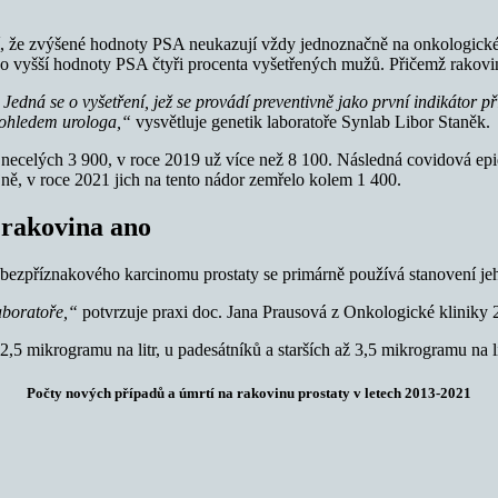
ňují, že zvýšené hodnoty PSA neukazují vždy jednoznačně na onkologi
ebo vyšší hodnoty PSA čtyři procenta vyšetřených mužů. Přičemž rakovi
edná se o vyšetření, jež se provádí preventivně jako první indikátor p
dohledem urologa,“
vysvětluje genetik laboratoře Synlab Libor Staněk.
o necelých 3 900, v roce 2019 už více než 8 100. Následná covidová ep
jně, v roce 2021 jich na tento nádor zemřelo kolem 1 400.
 rakovina ano
u bezpříznakového karcinomu prostaty se primárně používá stanovení je
aboratoře,“
potvrzuje praxi doc. Jana Prausová z Onkologické kliniky
,5 mikrogramu na litr, u padesátníků a starších až 3,5 mikrogramu na l
Počty nových případů a úmrtí na rakovinu prostaty v letech 2013-2021