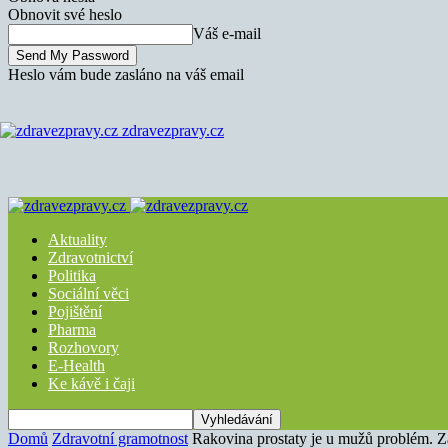
Obnovit své heslo
Váš e-mail
Heslo vám bude zasláno na váš email
zdravezpravy.cz
Aktuality
Zdravotnictví
Politika
Sociální věci
Pojištění
Pharma
Rozhovory
E-Health
Ke kávě i čaji
Domů
Zdravotní gramotnost
Rakovina prostaty je u mužů problém. Z