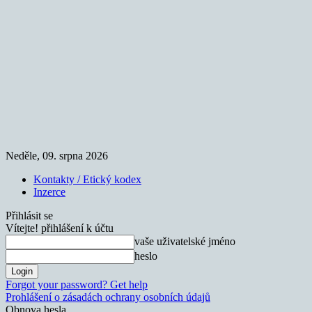
Neděle, 09. srpna 2026
Kontakty / Etický kodex
Inzerce
Přihlásit se
Vítejte! přihlášení k účtu
vaše uživatelské jméno
heslo
Forgot your password? Get help
Prohlášení o zásadách ochrany osobních údajů
Obnova hesla