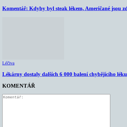
Komentář: Kdyby byl steak lékem, Američané jsou zd
Léčiva
Lékárny dostaly dalších 6 000 balení chybějícího lék
KOMENTÁŘ