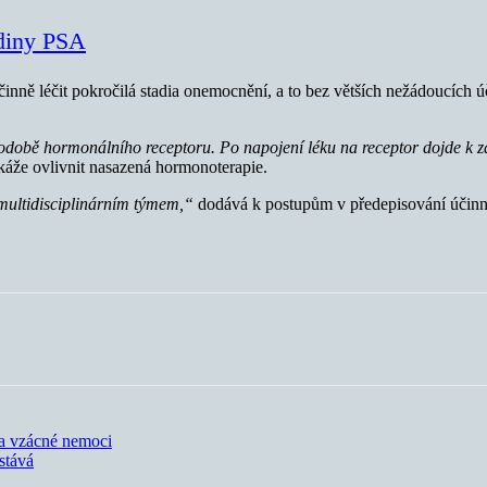
adiny PSA
inně léčit pokročilá stadia onemocnění, a to bez větších nežádoucích ú
podobě hormonálního receptoru. Po napojení léku na receptor dojde k 
káže ovlivnit nasazená hormonoterapie.
 multidisciplinárním týmem,“
dodává k postupům v předepisování účinn
na vzácné nemoci
stává