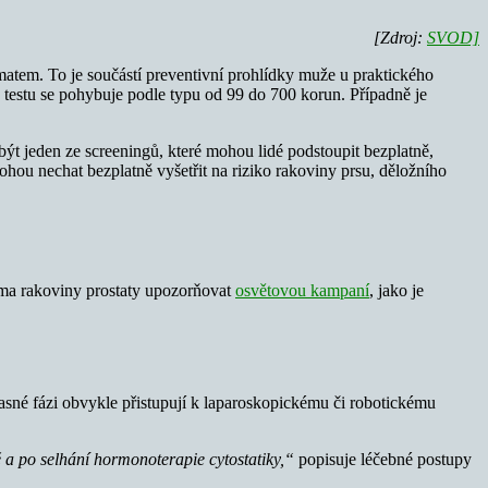
[Zdroj:
SVOD]
atem. To je součástí preventivní prohlídky muže u praktického
 testu se pohybuje podle typu od 99 do 700 korun. Případně je
být jeden ze screeningů, které mohou lidé podstoupit bezplatně,
mohou nechat bezplatně vyšetřit na riziko rakoviny prsu, děložního
téma rakoviny prostaty upozorňovat
osvětovou kampaní
, jako je
 časné fázi obvykle přistupují k laparoskopickému či robotickému
ě a po selhání hormonoterapie cytostatiky,“
popisuje léčebné postupy