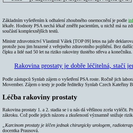
Základním vyšetřením k odhalení zhoubného onemocnění je podle
in
lékaře. Hodnoty PSA nechá lékař změřit pacientům, u nichž má na zdra
součástí komplexnějších testů.
Ministr zdravotnictví Vlastimil Válek [TOP 09] letos na jaře deklarov
protože jsou jim hrazené z veřejného zdravotního pojištění. Bez další
čípku a lidé nad 50 let na riziko rakoviny tlustého střeva a konečníku.
Rakovina prostaty je dobře léčitelná, stačí jen
Podle zástupců Synlab zájem o vyšetření PSA roste. Ročně jich labora
Movember. Zájem o testy je podle ředitelky Synlab Czech Kateřiny Bí
Léčba rakoviny prostaty
Rakovina prostaty 1. a 2. stadia se i u nás dá většinou zcela vyléčit.
zákroku. Což podle jejich názoru a zkušeností významně snižuje rizik
„Karcinom prostaty je léčen jednak chirurgicky urologem, radioterapi
docentka Prausová.