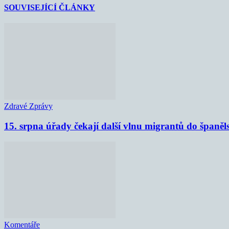
SOUVISEJÍCÍ ČLÁNKY
Zdravé Zprávy
15. srpna úřady čekají další vlnu migrantů do španěl
Komentáře