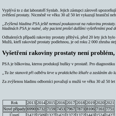
Vyplývá to z dat laboratoří Synlab. Jejich zástupci zároveň upozor
zvětšení prostaty. Nicméně ve věku 30 až 50 let vykazují hraniční n
„Zvýšená hladina PSA ještě nemusí poukazovat na rakovinu prostaty. J
hladinách PSA je nutné, aby pacient prošel dalšími vyšetřeními pod 
Odhalených případů rakoviny prostaty přibývá, před 20 lety jich byl
Mužů, kteří rakovině prostaty podlehnou, je od roku 2 000 zhruba ste
Vyšetření rakoviny prostaty není problém,
PSA je bílkovina, kterou produkují buňky v prostatě. Pro diagnostik
„Tu lze stanovit při odběru krve u praktického lékaře a zasláním do l
Za zvýšenou hladinu odborníci považují u mužů ve věku 30 až 50 let 2
Rok
2013
2014
2015
2016
2017
2018
2019
2020
2021
Nové případy
6990
6732
7159
7453
7967
7873
8106
7161
7751
Úmrtí
1422
1509
1327
1421
1372
1372
1443
1524
1427