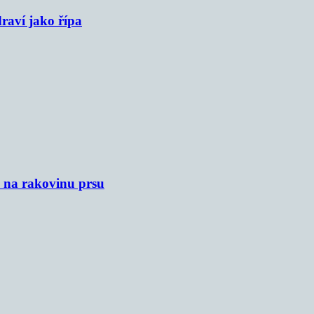
raví jako řípa
u na rakovinu prsu