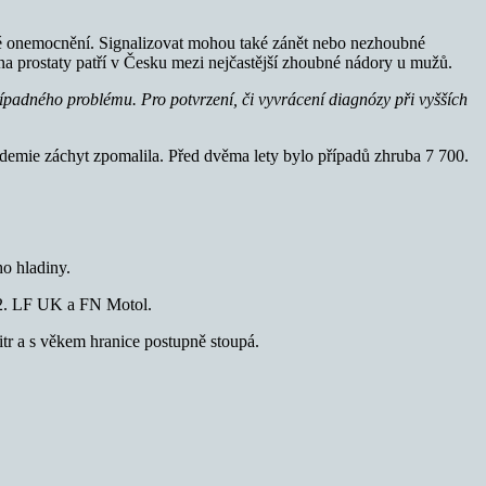
cké onemocnění. Signalizovat mohou také zánět nebo nezhoubné
na prostaty patří v Česku mezi nejčastější zhoubné nádory u mužů.
řípadného problému. Pro potvrzení, či vyvrácení diagnózy při vyšších
idemie záchyt zpomalila. Před dvěma lety bylo případů zhruba 7 700.
ho hladiny.
 2. LF UK a FN Motol.
itr a s věkem hranice postupně stoupá.