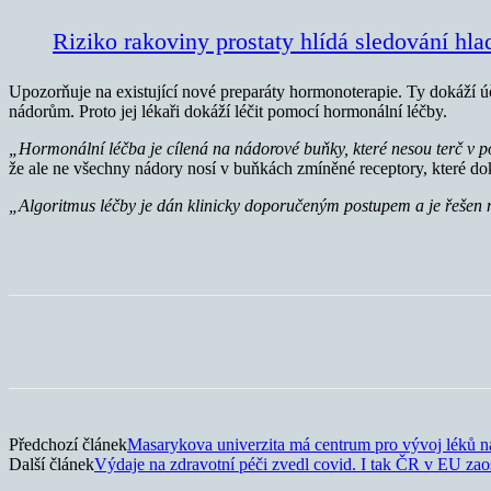
Riziko rakoviny prostaty hlídá sledování hl
Upozorňuje na existující nové preparáty hormonoterapie. Ty dokáží úč
nádorům. Proto jej lékaři dokáží léčit pomocí hormonální léčby.
„Hormonální léčba je cílená na nádorové buňky, které nesou terč v 
že ale ne všechny nádory nosí v buňkách zmíněné receptory, které do
„Algoritmus léčby je dán klinicky doporučeným postupem a je řešen
Sdílet
Předchozí článek
Masarykova univerzita má centrum pro vývoj léků 
Další článek
Výdaje na zdravotní péči zvedl covid. I tak ČR v EU zao