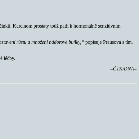
činků. Karcinom prostaty totiž patří k hormonálně senzitivním
zastavení růstu a množení nádorové buňky,“
popisuje Prausová s tím,
é léčby.
–ČTK/DNA–