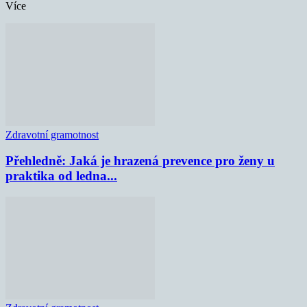
Více
Zdravotní gramotnost
Přehledně: Jaká je hrazená prevence pro ženy u
praktika od ledna...