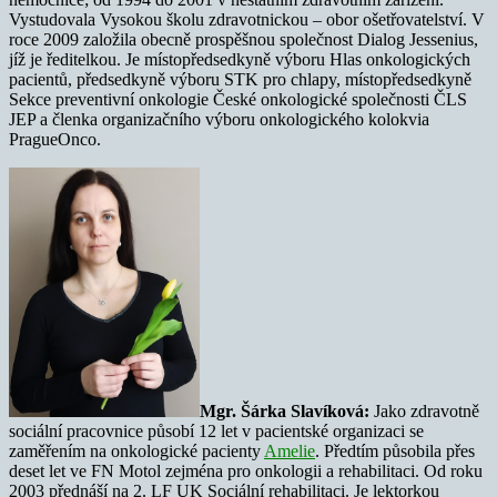
Vystudovala Vysokou školu zdravotnickou – obor ošetřovatelství. V
roce 2009 založila obecně prospěšnou společnost Dialog Jessenius,
jíž je ředitelkou. Je místopředsedkyně výboru Hlas onkologických
pacientů, předsedkyně výboru STK pro chlapy, místopředsedkyně
Sekce preventivní onkologie České onkologické společnosti ČLS
JEP a členka organizačního výboru onkologického kolokvia
PragueOnco.
Mgr. Šárka Slavíková:
Jako zdravotně
sociální pracovnice působí 12 let v pacientské organizaci se
zaměřením na onkologické pacienty
Amelie
. Předtím působila přes
deset let ve FN Motol zejména pro onkologii a rehabilitaci. Od roku
2003 přednáší na 2. LF UK Sociální rehabilitaci. Je lektorkou