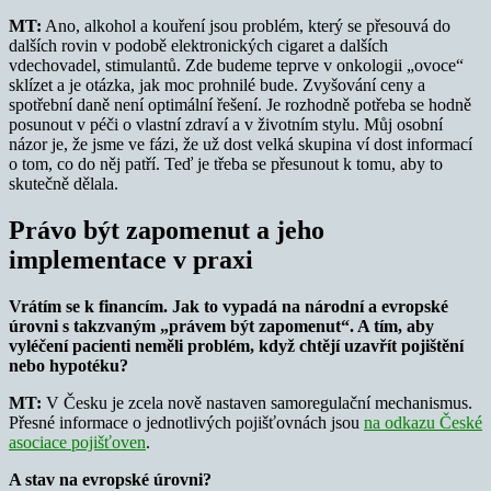
MT:
Ano, alkohol a kouření jsou problém, který se přesouvá do
dalších rovin v podobě elektronických cigaret a dalších
vdechovadel, stimulantů. Zde budeme teprve v onkologii „ovoce“
sklízet a je otázka, jak moc prohnilé bude. Zvyšování ceny a
spotřební daně není optimální řešení. Je rozhodně potřeba se hodně
posunout v péči o vlastní zdraví a v životním stylu. Můj osobní
názor je, že jsme ve fázi, že už dost velká skupina ví dost informací
o tom, co do něj patří. Teď je třeba se přesunout k tomu, aby to
skutečně dělala.
Právo být zapomenut a jeho
implementace v praxi
Vrátím se k financím. Jak to vypadá na národní a evropské
úrovni s takzvaným „právem být zapomenut“. A tím, aby
vyléčení pacienti neměli problém, když chtějí uzavřít pojištění
nebo hypotéku?
MT:
V Česku je zcela nově nastaven samoregulační mechanismus.
Přesné informace o jednotlivých pojišťovnách jsou
na odkazu České
asociace pojišťoven
.
A stav na evropské úrovni?