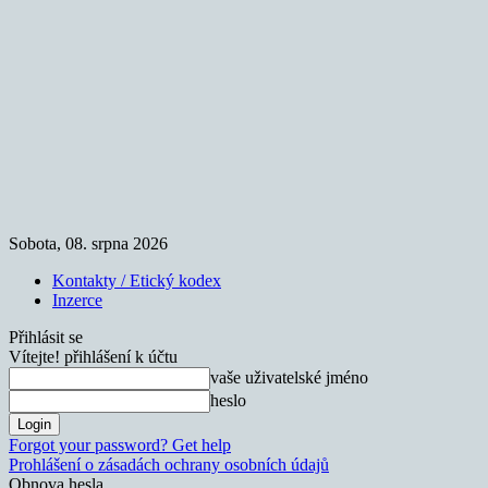
Sobota, 08. srpna 2026
Kontakty / Etický kodex
Inzerce
Přihlásit se
Vítejte! přihlášení k účtu
vaše uživatelské jméno
heslo
Forgot your password? Get help
Prohlášení o zásadách ochrany osobních údajů
Obnova hesla