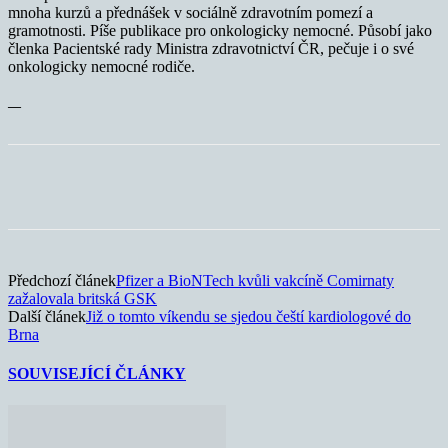
mnoha kurzů a přednášek v sociálně zdravotním pomezí a
gramotnosti. Píše publikace pro onkologicky nemocné. Působí jako
členka Pacientské rady Ministra zdravotnictví ČR, pečuje i o své
onkologicky nemocné rodiče.
—
Předchozí článek
Pfizer a BioNTech kvůli vakcíně Comirnaty
zažalovala britská GSK
Další článek
Již o tomto víkendu se sjedou čeští kardiologové do
Brna
SOUVISEJÍCÍ ČLÁNKY