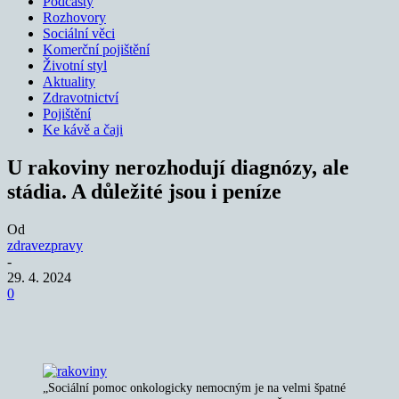
Podcasty
Rozhovory
Sociální věci
Komerční pojištění
Životní styl
Aktuality
Zdravotnictví
Pojištění
Ke kávě a čaji
U rakoviny nerozhodují diagnózy, ale
stádia. A důležité jsou i peníze
Od
zdravezpravy
-
29. 4. 2024
0
„Sociální pomoc onkologicky nemocným je na velmi špatné