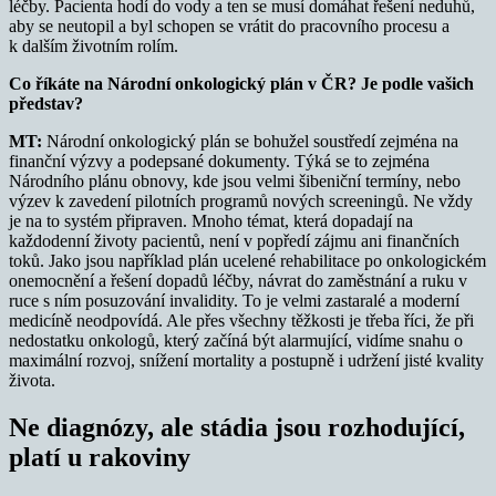
léčby. Pacienta hodí do vody a ten se musí domáhat řešení neduhů,
aby se neutopil a byl schopen se vrátit do pracovního procesu a
k dalším životním rolím.
Co říkáte na Národní onkologický plán v ČR? Je podle vašich
představ?
MT:
Národní onkologický plán se bohužel soustředí zejména na
finanční výzvy a podepsané dokumenty. Týká se to zejména
Národního plánu obnovy, kde jsou velmi šibeniční termíny, nebo
výzev k zavedení pilotních programů nových screeningů. Ne vždy
je na to systém připraven. Mnoho témat, která dopadají na
každodenní životy pacientů, není v popředí zájmu ani finančních
toků. Jako jsou například plán ucelené rehabilitace po onkologickém
onemocnění a řešení dopadů léčby, návrat do zaměstnání a ruku v
ruce s ním posuzování invalidity. To je velmi zastaralé a moderní
medicíně neodpovídá. Ale přes všechny těžkosti je třeba říci, že při
nedostatku onkologů, který začíná být alarmující, vidíme snahu o
maximální rozvoj, snížení mortality a postupně i udržení jisté kvality
života.
Ne diagnózy, ale stádia jsou rozhodující,
platí u rakoviny