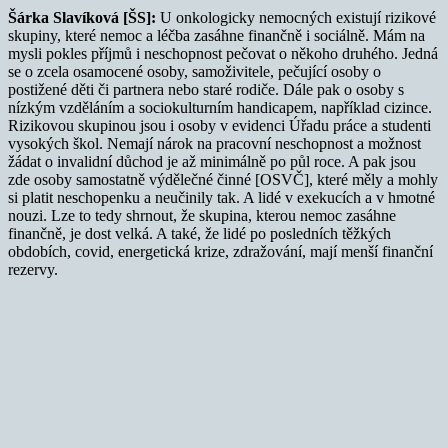
Šárka Slavíková [ŠS]:
U onkologicky nemocných existují rizikové
skupiny, které nemoc a léčba zasáhne finančně i sociálně. Mám na
mysli pokles příjmů i neschopnost pečovat o někoho druhého. Jedná
se o zcela osamocené osoby, samoživitele, pečující osoby o
postižené děti či partnera nebo staré rodiče. Dále pak o osoby s
nízkým vzděláním a sociokulturním handicapem, například cizince.
Rizikovou skupinou jsou i osoby v evidenci Úřadu práce a studenti
vysokých škol. Nemají nárok na pracovní neschopnost a možnost
žádat o invalidní důchod je až minimálně po půl roce. A pak jsou
zde osoby samostatně výdělečné činné [OSVČ], které měly a mohly
si platit neschopenku a neučinily tak. A lidé v exekucích a v hmotné
nouzi. Lze to tedy shrnout, že skupina, kterou nemoc zasáhne
finančně, je dost velká. A také, že lidé po posledních těžkých
obdobích, covid, energetická krize, zdražování, mají menší finanční
rezervy.