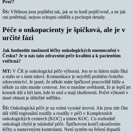
Proč?
ŠS:
Většinou jsou pojištěni tak, jak se to hodí pojišťovně, a ne jak
oni potřebují, nejsou schopni oddělit a pochopit detaily.
Péče o onkopacienty je špičková, ale je v
určité fázi
Jak hodnotíte možnosti léčby onkologických onemocnění v
Česku? Je u nás tato zdravotní péče kvalitní a k pacientům
vstřícná?
MT:
V ČR je onkologická péče výborná. Jen se to lidem málo říká
a málo se s nimi mluví. Komunikace je největší problém českého
zdravotnictví. Je jasné, že někde máte špičkové pracoviště blíže a
někde za ním musíte cestovat. Jen si musíme uvědomit, že je lepší jet
kousek dál a být tam, kde to umí a mají zkušenosti. Počet výkonů v
dané oblasti je důležité měřítko.
ŠS:
Onkologická péče je na velmi vysoké úrovni. Ale jsou zde čím
dál větší regionální rozdíly a rozdíly v péči v Komplexních
onkologických centrech [KOC] a mimo KOC. Co rozhodně
onkologii chybí je následné péče. Špičkovost končí ukončením
léčby a nastavenými kontrolami. Není systém na řešení dopadů