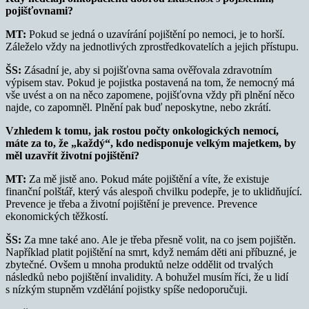
pojišťovnami?
MT:
Pokud se jedná o uzavírání pojištění po nemoci, je to horší.
Záleželo vždy na jednotlivých zprostředkovatelích a jejich přístupu.
ŠS:
Zásadní je, aby si pojišťovna sama ověřovala zdravotním
výpisem stav. Pokud je pojistka postavená na tom, že nemocný má
vše uvést a on na něco zapomene, pojišťovna vždy při plnění něco
najde, co zapomněl. Plnění pak buď neposkytne, nebo zkrátí.
Vzhledem k tomu, jak rostou počty onkologických nemocí,
máte za to, že „každý“, kdo nedisponuje velkým majetkem, by
měl uzavřít životní pojištění?
MT:
Za mě jistě ano. Pokud máte pojištění a víte, že existuje
finanční polštář, který vás alespoň chvilku podepře, je to uklidňující.
Prevence je třeba a životní pojištění je prevence. Prevence
ekonomických těžkostí.
ŠS:
Za mne také ano. Ale je třeba přesně volit, na co jsem pojištěn.
Například platit pojištění na smrt, když nemám děti ani příbuzné, je
zbytečné. Ovšem u mnoha produktů nelze oddělit od trvalých
následků nebo pojištění invalidity. A bohužel musím říci, že u lidí
s nízkým stupněm vzdělání pojistky spíše nedoporučuji.