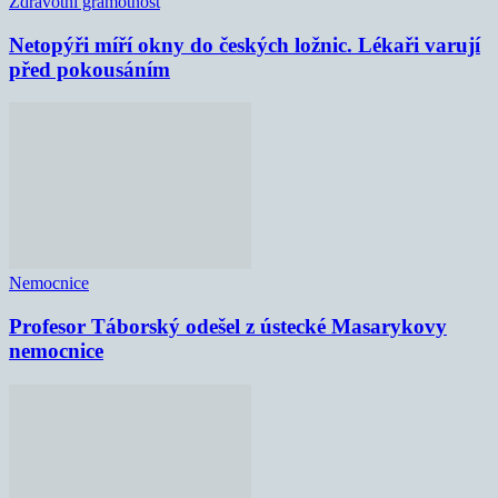
Zdravotní gramotnost
Netopýři míří okny do českých ložnic. Lékaři varují
před pokousáním
Nemocnice
Profesor Táborský odešel z ústecké Masarykovy
nemocnice