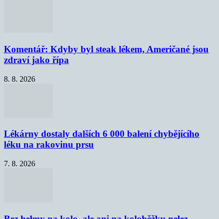
Komentář: Kdyby byl steak lékem, Američané jsou
zdraví jako řípa
8. 8. 2026
Lékárny dostaly dalších 6 000 balení chybějícího
léku na rakovinu prsu
7. 8. 2026
Bez helmy na kolo, ale ani na koloběžku nelez,