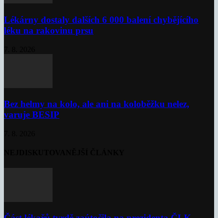
Lékárny dostaly dalších 6 000 balení chybějícího
léku na rakovinu prsu
7. 8. 2026
Bez helmy na kolo, ale ani na koloběžku nelez,
varuje BESIP
7. 8. 2026
NEJDISKUTOVANĚJŠÍ ČLÁNKY
Část lékařů tvrdě zaútočila na prezidenta ČLK