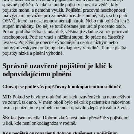
správně pojištěn. A také se podle pojistky chovat a vědět, kdy
pojistku mohu, a nemohu využít. Pojištění pracovní neschopnosti
má význam převážně pro zaměstnance. Je smutné, když si ho platí
OSVČ, které na neschopnost nemají nárok. Nebo mít pojištěn jen 3.
stupeň invalidity. Do něj se totiž dostane jen určité procento osob.
Pokud probíhá léčba standardně, většina ji zvládne za rok pracovní
neschopnosti. Poté se vrací s nižšími stupni do práce na částečný
úvazek. Pojištění je obecně výhodnější u osob s nízkým nebo
nulovým výskytem onkologické diagnózy v rodině. Tam je platba
pojistky nízká a plnění výhodné.
Správně uzavřené pojištění je klíč k
odpovídajícímu plnění
Chovají se podle vás pojišťovny k onkopacientům solidně?
MT:
Pokud se bavíme o plnění pojistek uzavřených na nemoc/život
ve zdraví, tak ano. V mém okolí bylo několik pacientek s rakovinou
prsu a peníze jim v průběhu nemoci opravdu zlepšily kvalitu života.
ŠS:
Jak jsem uvedla. Dobrou zkušenost mám převážně s pojistkami
u lidí, kde není onkodiagnóza v rodině.
Kdy nedělají onkopacienti dobrou zkušenost s pojištěním,