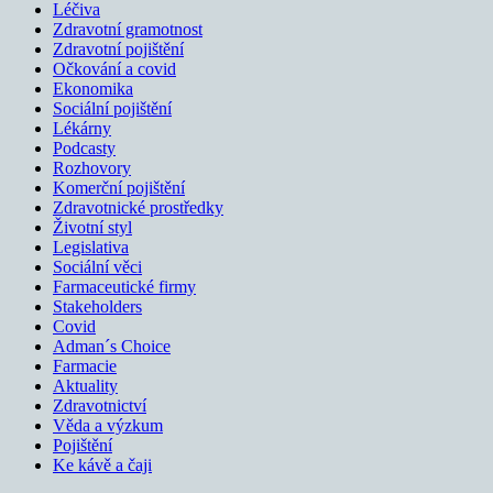
Léčiva
Zdravotní gramotnost
Zdravotní pojištění
Očkování a covid
Ekonomika
Sociální pojištění
Lékárny
Podcasty
Rozhovory
Komerční pojištění
Zdravotnické prostředky
Životní styl
Legislativa
Sociální věci
Farmaceutické firmy
Stakeholders
Covid
Adman´s Choice
Farmacie
Aktuality
Zdravotnictví
Věda a výzkum
Pojištění
Ke kávě a čaji