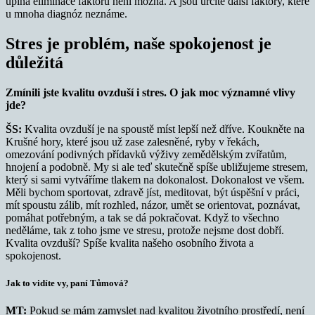
úplná eliminace faktorů není možná. A jsou určitě další faktory, které
u mnoha diagnóz neznáme.
Stres je problém, naše spokojenost je
důležitá
Zmínili jste kvalitu ovzduší i stres. O jak moc významné vlivy
jde?
ŠS:
Kvalita ovzduší je na spoustě míst lepší než dříve. Koukněte na
Krušné hory, které jsou už zase zalesněné, ryby v řekách,
omezování podivných přídavků výživy zemědělským zvířatům,
hnojení a podobně. My si ale teď skutečně spíše ubližujeme stresem,
který si sami vytváříme tlakem na dokonalost. Dokonalost ve všem.
Měli bychom sportovat, zdravě jíst, meditovat, být úspěšní v práci,
mít spoustu zálib, mít rozhled, názor, umět se orientovat, poznávat,
pomáhat potřebným, a tak se dá pokračovat. Když to všechno
neděláme, tak z toho jsme ve stresu, protože nejsme dost dobří.
Kvalita ovzduší? Spíše kvalita našeho osobního života a
spokojenost.
Jak to vidíte vy, paní Tůmová?
MT:
Pokud se mám zamyslet nad kvalitou životního prostředí, není