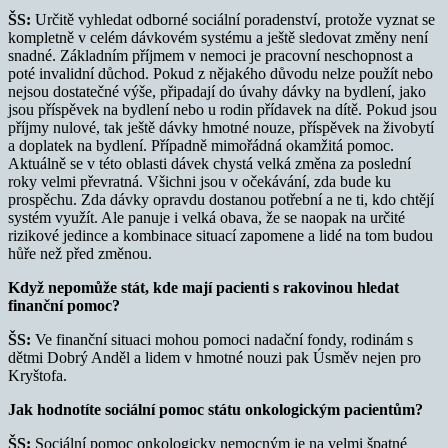
ŠS:
Určitě vyhledat odborné sociální poradenství, protože vyznat se
kompletně v celém dávkovém systému a ještě sledovat změny není
snadné. Základním příjmem v nemoci je pracovní neschopnost a
poté invalidní důchod. Pokud z nějakého důvodu nelze použít nebo
nejsou dostatečné výše, připadají do úvahy dávky na bydlení, jako
jsou příspěvek na bydlení nebo u rodin přídavek na dítě. Pokud jsou
příjmy nulové, tak ještě dávky hmotné nouze, příspěvek na živobytí
a doplatek na bydlení. Případně mimořádná okamžitá pomoc.
Aktuálně se v této oblasti dávek chystá velká změna za poslední
roky velmi převratná. Všichni jsou v očekávání, zda bude ku
prospěchu. Zda dávky opravdu dostanou potřební a ne ti, kdo chtějí
systém využít. Ale panuje i velká obava, že se naopak na určité
rizikové jedince a kombinace situací zapomene a lidé na tom budou
hůře než před změnou.
Když nepomůže stát, kde mají pacienti s rakovinou hledat
finanční pomoc?
ŠS:
Ve finanční situaci mohou pomoci nadační fondy, rodinám s
dětmi Dobrý Anděl a lidem v hmotné nouzi pak Úsměv nejen pro
Kryštofa.
Jak hodnotíte sociální pomoc státu onkologickým pacientům?
ŠS:
Sociální pomoc onkologicky nemocným je na velmi špatné