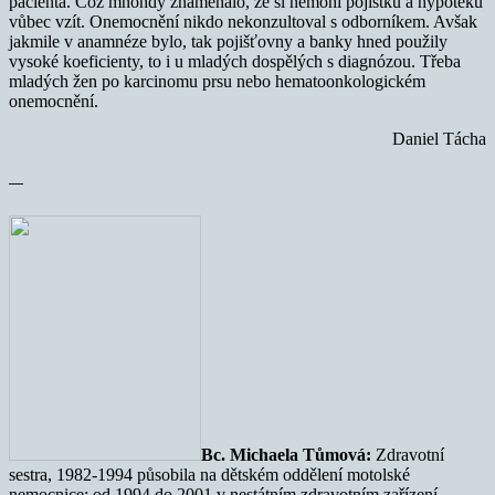
pacienta. Což mnohdy znamenalo, že si nemohl pojistku a hypotéku
vůbec vzít. Onemocnění nikdo nekonzultoval s odborníkem. Avšak
jakmile v anamnéze bylo, tak pojišťovny a banky hned použily
vysoké koeficienty, to i u mladých dospělých s diagnózou. Třeba
mladých žen po karcinomu prsu nebo hematoonkologickém
onemocnění.
Daniel Tácha
—
Bc. Michaela Tůmová:
Zdravotní
sestra, 1982-1994 působila na dětském oddělení motolské
nemocnice; od 1994 do 2001 v nestátním zdravotním zařízení.