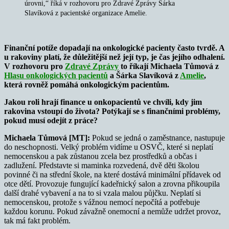
úrovni,“ říká v rozhovoru pro Zdravé Zprávy Šárka
Slavíková z pacientské organizace Amelie.
Finanční potíže dopadají na onkologické pacienty často tvrdě. A
u rakoviny platí, že důležitější než její typ, je čas jejího odhalení.
V rozhovoru pro
Zdravé Zprávy
to říkají Michaela Tůmová z
Hlasu onkologických pacientů
a Šárka Slavíková z
Amelie
,
která rovněž pomáhá onkologickým pacientům.
Jakou roli hrají finance u onkopacientů ve chvíli, kdy jim
rakovina vstoupí do života? Potýkají se s finančními problémy,
pokud musí odejít z práce?
Michaela Tůmová [MT]:
Pokud se jedná o zaměstnance, nastupuje
do neschopnosti. Velký problém vidíme u OSVČ, které si neplatí
nemocenskou a pak zůstanou zcela bez prostředků a občas i
zadlužení. Představte si maminka rozvedená, dvě děti školou
povinné či na střední škole, na které dostává minimální přídavek od
otce dětí. Provozuje fungující kadeřnický salon a zrovna přikoupila
další drahé vybavení a na to si vzala malou půjčku. Neplatí si
nemocenskou, protože s vážnou nemocí nepočítá a potřebuje
každou korunu. Pokud závažně onemocní a nemůže udržet provoz,
tak má fakt problém.