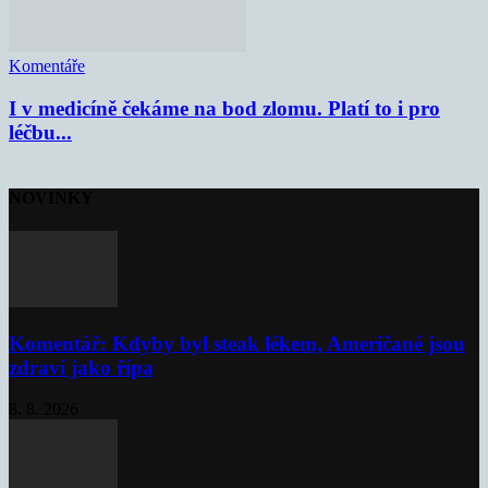
Komentáře
I v medicíně čekáme na bod zlomu. Platí to i pro
léčbu...
NOVINKY
Komentář: Kdyby byl steak lékem, Američané jsou
zdraví jako řípa
8. 8. 2026