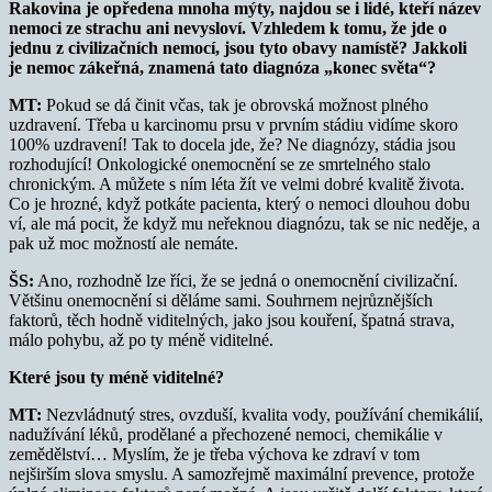
Rakovina je opředena mnoha mýty, najdou se i lidé, kteří název
nemoci ze strachu ani nevysloví. Vzhledem k tomu, že jde o
jednu z civilizačních nemocí, jsou tyto obavy namístě? Jakkoli
je nemoc zákeřná, znamená tato diagnóza „konec světa“?
MT:
Pokud se dá činit včas, tak je obrovská možnost plného
uzdravení. Třeba u karcinomu prsu v prvním stádiu vidíme skoro
100% uzdravení! Tak to docela jde, že? Ne diagnózy, stádia jsou
rozhodující! Onkologické onemocnění se ze smrtelného stalo
chronickým. A můžete s ním léta žít ve velmi dobré kvalitě života.
Co je hrozné, když potkáte pacienta, který o nemoci dlouhou dobu
ví, ale má pocit, že když mu neřeknou diagnózu, tak se nic neděje, a
pak už moc možností ale nemáte.
ŠS:
Ano, rozhodně lze říci, že se jedná o onemocnění civilizační.
Většinu onemocnění si děláme sami. Souhrnem nejrůznějších
faktorů, těch hodně viditelných, jako jsou kouření, špatná strava,
málo pohybu, až po ty méně viditelné.
Které jsou ty méně viditelné?
MT:
Nezvládnutý stres, ovzduší, kvalita vody, používání chemikálií,
nadužívání léků, prodělané a přechozené nemoci, chemikálie v
zemědělství… Myslím, že je třeba výchova ke zdraví v tom
nejširším slova smyslu. A samozřejmě maximální prevence, protože