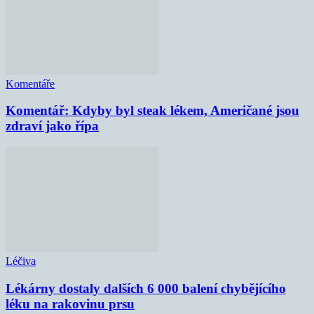
Komentáře
Komentář: Kdyby byl steak lékem, Američané jsou
zdraví jako řípa
Léčiva
Lékárny dostaly dalších 6 000 balení chybějícího
léku na rakovinu prsu