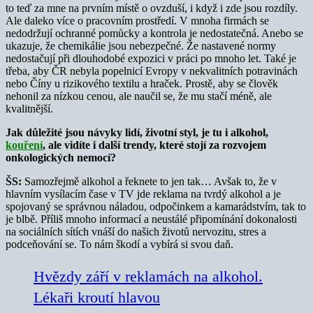
to teď za mne na prvním místě o ovzduší, i když i zde jsou rozdíly.
Ale daleko více o pracovním prostředí. V mnoha firmách se
nedodržují ochranné pomůcky a kontrola je nedostatečná. Anebo se
ukazuje, že chemikálie jsou nebezpečné. Že nastavené normy
nedostačují při dlouhodobé expozici v práci po mnoho let. Také je
třeba, aby ČR nebyla popelnicí Evropy v nekvalitních potravinách
nebo Číny u rizikového textilu a hraček. Prostě, aby se člověk
nehonil za nízkou cenou, ale naučil se, že mu stačí méně, ale
kvalitnější.
Jak důležité jsou návyky lidí, životní styl, je tu i alkohol,
kouření
, ale vidíte i další trendy, které stojí za rozvojem
onkologických nemocí?
ŠS:
Samozřejmě alkohol a řeknete to jen tak… Avšak to, že v
hlavním vysílacím čase v TV jde reklama na tvrdý alkohol a je
spojovaný se správnou náladou, odpočinkem a kamarádstvím, tak to
je blbě. Příliš mnoho informací a neustálé připomínání dokonalosti
na sociálních sítích vnáší do našich životů nervozitu, stres a
podceňování se. To nám škodí a vybírá si svou daň.
Hvězdy září v reklamách na alkohol.
Lékaři kroutí hlavou