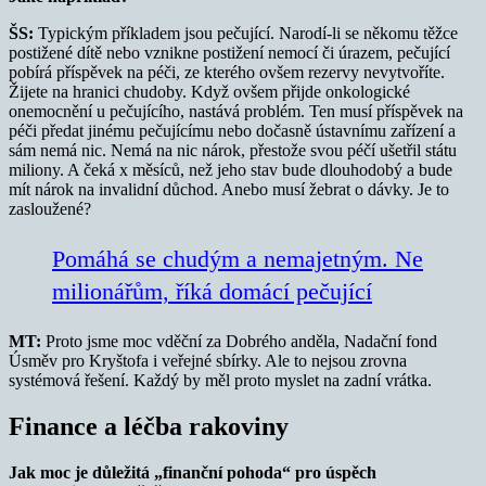
ŠS:
Typickým příkladem jsou pečující. Narodí-li se někomu těžce
postižené dítě nebo vznikne postižení nemocí či úrazem, pečující
pobírá příspěvek na péči, ze kterého ovšem rezervy nevytvoříte.
Žijete na hranici chudoby. Když ovšem přijde onkologické
onemocnění u pečujícího, nastává problém. Ten musí příspěvek na
péči předat jinému pečujícímu nebo dočasně ústavnímu zařízení a
sám nemá nic. Nemá na nic nárok, přestože svou péčí ušetřil státu
miliony. A čeká x měsíců, než jeho stav bude dlouhodobý a bude
mít nárok na invalidní důchod. Anebo musí žebrat o dávky. Je to
zasloužené?
Pomáhá se chudým a nemajetným. Ne
milionářům, říká domácí pečující
MT:
Proto jsme moc vděční za Dobrého anděla, Nadační fond
Úsměv pro Kryštofa i veřejné sbírky. Ale to nejsou zrovna
systémová řešení. Každý by měl proto myslet na zadní vrátka.
Finance a léčba rakoviny
Jak moc je důležitá „finanční pohoda“ pro úspěch