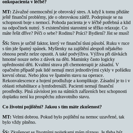
onkopacienta v léčbě?
MT:
Závažné onemocnění je obrovský stres. A když k tomu přidáte
ještě finanční problémy, jde o obrovskou zátěž. Podepisuje se na
schopnosti boje s nemocí. Pohoda pacienta je v léčbě potřebná a klid
na odpočinek nutný. S existenčními starostmi se těžko relaxuje. Co
máte řešit dříve? Péči o sebe? Rodinu? Práci? Bydlení? Jíst se musí!
ŠS:
Stres je určitě faktor, který ve finanční tísni působí. Ruku v ruce
s tím jde špatný spánek. Myšlenky na zajištění alespoň nějakého
obnosu peněz nelze opustit. A také podvýživa. Výživa při dávkách
hmotné nouze nebo z dávek na děti. Maminky často logicky
upřednostní děti. Kvalitní strava při chemoterapii je zásadní. V
opačném případě pak lidé nemají mezi jednotlivými cykly v pořádku
krevní obraz. Nebo jdou ve špatném stavu na operace.
Rekonvalescence a hojení prodlužuje a komplikuje. Zásadní je to i v
oblasti rehabilitace a lymfodrenáží. Pacienti nemají finanční
prostředky. Plná závislost jen na státních zařízeních bez schopnosti
doplatku není ku prospěchu zdravotního stavu.
Co životní pojištění? Jakou s tím máte zkušenost?
MT:
Velmi dobrou. Pokud bylo pojištění na nemoc uzavřené, tak
bylo vždy plněno.
ŠS:
Zkušenost se životními pojistkami mám různou. Je třeba být