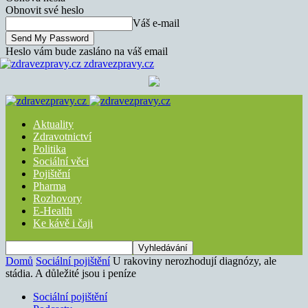
Obnovit své heslo
Váš e-mail
Heslo vám bude zasláno na váš email
zdravezpravy.cz
Aktuality
Zdravotnictví
Politika
Sociální věci
Pojištění
Pharma
Rozhovory
E-Health
Ke kávě i čaji
Domů
Sociální pojištění
U rakoviny nerozhodují diagnózy, ale
stádia. A důležité jsou i peníze
Sociální pojištění