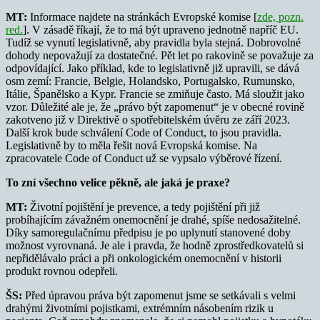
MT:
Informace najdete na stránkách Evropské komise [
zde, pozn.
red.
]. V zásadě říkají, že to má být upraveno jednotně napříč EU.
Tudíž se vynutí legislativně, aby pravidla byla stejná. Dobrovolné
dohody nepovažují za dostatečné. Pět let po rakovině se považuje za
odpovídající. Jako příklad, kde to legislativně již upravili, se dává
osm zemí: Francie, Belgie, Holandsko, Portugalsko, Rumunsko,
Itálie, Španělsko a Kypr. Francie se zmiňuje často. Má sloužit jako
vzor. Důležité ale je, že „právo být zapomenut“ je v obecné rovině
zakotveno již v Direktivě o spotřebitelském úvěru ze září 2023.
Další krok bude schválení Code of Conduct, to jsou pravidla.
Legislativně by to měla řešit nová Evropská komise. Na
zpracovatele Code of Conduct už se vypsalo výběrové řízení.
To zní všechno velice pěkně, ale jaká je praxe?
MT:
Životní pojištění je prevence, a tedy pojištění při již
probíhajícím závažném onemocnění je drahé, spíše nedosažitelné.
Díky samoregulačnímu předpisu je po uplynutí stanovené doby
možnost vyrovnaná. Je ale i pravda, že hodně zprostředkovatelů si
nepřidělávalo práci a při onkologickém onemocnění v historii
produkt rovnou odepřeli.
ŠS:
Před úpravou práva být zapomenut jsme se setkávali s velmi
drahými životními pojistkami, extrémním násobením rizik u