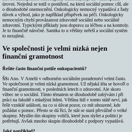
úrovni. Nejedná se totiž o postižení, na která sociální pomoc cílí, ale
o dlouhodobé onemocnění. Onkologicky nemocný vypadává z řady
dávek a výhod, jako je například příspěvek na péči. Onkologicky
nemocným chybí provázanost zdravotně sociální nebo sociálně
zdravotní. Typickými příklady jsou doprava za léčbou a na kontroly.
Je to finančně náročné. Sanitka to u většiny neřeší a sociální systém
to nezajímá.
Ve společnosti je velmi nízká nejen
finanční gramotnost
Řešíte často finanční potíže onkopacientů?
ŠS:
Ano. V Amelii v odborném sociálním poradenství velmi často.
Ve společnosti je velmi nízká gramotnost. Už nějaká léta se hovoří o
finanční gramotnosti, v posledních letech o zdravotní. Ale skoro
vůbec ne o sociální. Tímto tématem se dlouhodobě zabývám i při
práci na fakultě s mladými lidmi. Většina lidí v tomto státě neví, jak
řešit vzniklé události, na co si dávat pozor, co mít uhrazené, kde
požádat o pomoc. Přesto se dá říci, že stát se stará převážně o velké
skupiny. Myslím tím skupiny voličů, které jsou slyšet a politici je
potřebují. Avšak mnoho skupin dlouhodobě z podpory vypadává.
Jaké například?