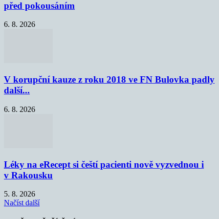
před pokousáním
6. 8. 2026
V korupční kauze z roku 2018 ve FN Bulovka padly
další...
6. 8. 2026
Léky na eRecept si čeští pacienti nově vyzvednou i
v Rakousku
5. 8. 2026
Načíst další