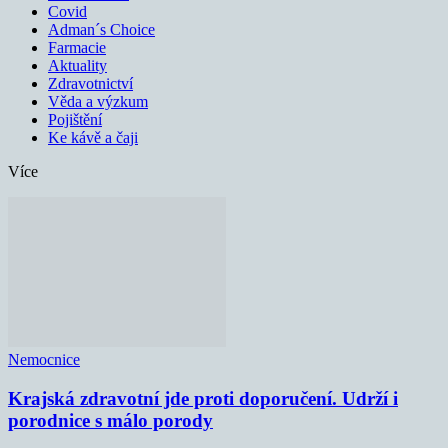
Covid
Adman´s Choice
Farmacie
Aktuality
Zdravotnictví
Věda a výzkum
Pojištění
Ke kávě a čaji
Více
Nemocnice
Krajská zdravotní jde proti doporučení. Udrží i
porodnice s málo porody