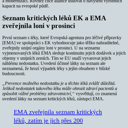
a modernizací. Rovněž chce aliance usilovat o navýšení výrobních
kapacit na evropské půdě.
Seznam kritických léků EK a EMA
zveřejnila loni v prosinci
První seznam s léky, které Evropská agentura pro léčivé přípravky
[EMA] ve spolupráci s EK vyhodnocuje jako těžko nahraditelné,
zveřejnily unijní orgány loni v prosinci. U na seznamu
vyjmenovaných léků EMA sleduje kontinuitu jejich dodávek a jejich
objemy v unijních zemích. Tím se EU snaží vyvarovat jejich
náhlému nedostatku. Uvedení účinné látky na seznam ale
neznamená, že hrozí výpadek léky s jejím obsahem v blízké
budoucnosti.
„Prevence možného nedostatku je u těchto léků zvlášť důležitá.
Jelikož nedostatek takového léku může ohrozit zdraví pacientů a
způsobit vážné problémy zdravotnictví,“
vysvětlují, co znamená
uvedení látky na seznam kritických léků, zástupci EMA.
EMA zveřejnila seznam kritických
léků, zatím je jich přes 200