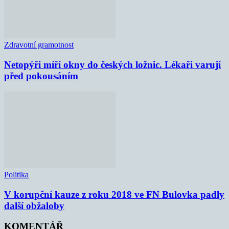
Zdravotní gramotnost
Netopýři míří okny do českých ložnic. Lékaři varují
před pokousáním
Politika
V korupční kauze z roku 2018 ve FN Bulovka padly
další obžaloby
KOMENTÁŘ