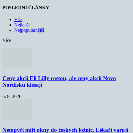
POSLEDNÍ ČLÁNKY
Vše
Nejlepší
Nejpopulárnější
Více
Ceny akcií Eli Lilly rostou, ale ceny akcií Novo
Nordisku klesají
6. 8. 2026
Netopýři míří okny do českých ložnic. Lékaři varují