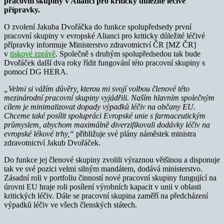
pracovní skupiny v Alianci pro kriticky důležité léčivé
přípravky.
O zvolení Jakuba Dvořáčka do funkce spolupředsedy první
pracovní skupiny v evropské Alianci pro kriticky důležité léčivé
přípravky informuje Ministerstvo zdravotnictví ČR [MZ ČR]
v
tiskové zprávě
. Společně s druhým spolupředsedou tak bude
Dvořáček další dva roky řídit fungování této pracovní skupiny s
pomocí DG HERA.
„Velmi si vážím důvěry, kterou mi svojí volbou členové této
mezinárodní pracovní skupiny vyjádřili. Naším hlavním společným
cílem je minimalizovat dopady výpadků léčiv na občany EU.
Chceme také posílit spolupráci Evropské unie s farmaceutickým
průmyslem, abychom maximálně diverzifikovali dodávky léčiv na
evropské lékové trhy,“
přibližuje své plány náměstek ministra
zdravotnictví Jakub Dvořáček.
Do funkce jej členové skupiny zvolili výraznou většinou a disponuje
tak ve své pozici velmi silným mandátem, dodává ministerstvo.
Zásadní roli v portfoliu činností nové pracovní skupiny fungující na
úrovni EU hraje roli posílení výrobních kapacit v unii v oblasti
kritických léčiv. Dále se pracovní skupina zaměří na předcházení
výpadků léčiv ve všech členských státech.