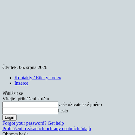
Čtvrtek, 06. srpna 2026
Kontakty / Etický kodex
Inzerce
Přihlásit se
Vítejte! přihlášení k účtu
vaše uživatelské jméno
heslo
Forgot your password? Get help
Prohlášení o zásadách ochrany osobních údajů
Obnova hesla