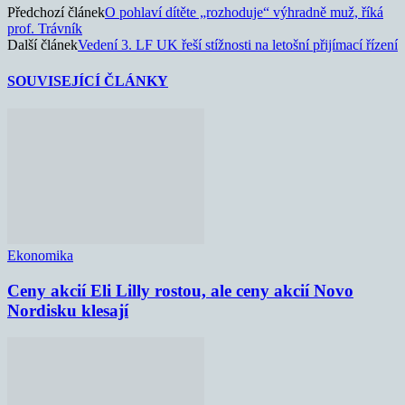
Předchozí článek
O pohlaví dítěte „rozhoduje“ výhradně muž, říká
prof. Trávník
Další článek
Vedení 3. LF UK řeší stížnosti na letošní přijímací řízení
SOUVISEJÍCÍ ČLÁNKY
Ekonomika
Ceny akcií Eli Lilly rostou, ale ceny akcií Novo
Nordisku klesají