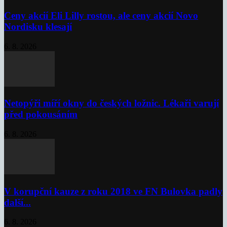
Ceny akcií Eli Lilly rostou, ale ceny akcií Novo
Nordisku klesají
6. 8. 2026
Netopýři míří okny do českých ložnic. Lékaři varují
před pokousáním
6. 8. 2026
V korupční kauze z roku 2018 ve FN Bulovka padly
další...
6. 8. 2026