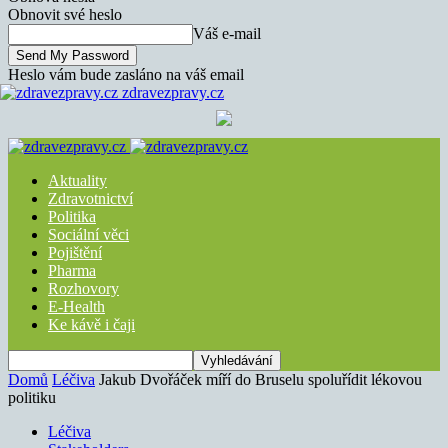
Obnovit své heslo
Váš e-mail
Heslo vám bude zasláno na váš email
zdravezpravy.cz
Aktuality
Zdravotnictví
Politika
Sociální věci
Pojištění
Pharma
Rozhovory
E-Health
Ke kávě i čaji
Domů
Léčiva
Jakub Dvořáček míří do Bruselu spoluřídit lékovou
politiku
Léčiva