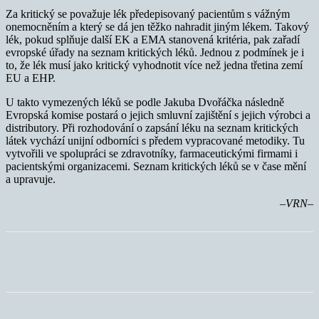
Za kritický se považuje lék předepisovaný pacientům s vážným
onemocněním a který se dá jen těžko nahradit jiným lékem. Takový
lék, pokud splňuje další EK a EMA stanovená kritéria, pak zařadí
evropské úřady na seznam kritických léků. Jednou z podmínek je i
to, že lék musí jako kritický vyhodnotit více než jedna třetina zemí
EU a EHP.
U takto vymezených léků se podle Jakuba Dvořáčka následně
Evropská komise postará o jejich smluvní zajištění s jejich výrobci a
distributory. Při rozhodování o zapsání léku na seznam kritických
látek vychází unijní odborníci s předem vypracované metodiky. Tu
vytvořili ve spolupráci se zdravotníky, farmaceutickými firmami i
pacientskými organizacemi. Seznam kritických léků se v čase mění
a upravuje.
–VRN–