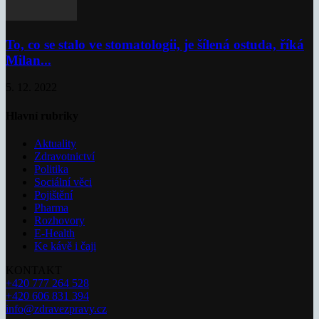
To, co se stalo ve stomatologii, je šílená ostuda, říká
Milan...
5. 12. 2022
Hlavní rubriky
Aktuality
Zdravotnictví
Politika
Sociální věci
Pojištění
Pharma
Rozhovory
E-Health
Ke kávě i čaji
KONTAKT
+420 777 264 528
+420 606 831 394
info@zdravezpravy.cz