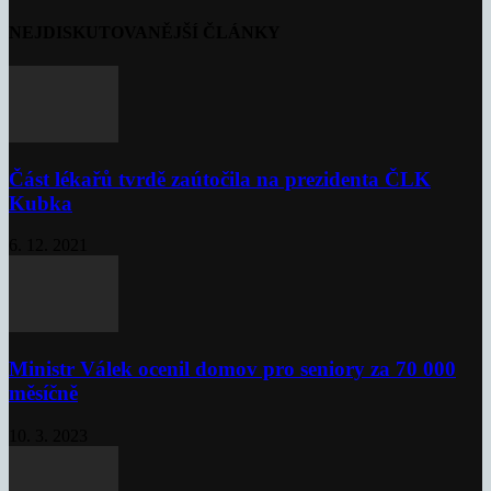
NEJDISKUTOVANĚJŠÍ ČLÁNKY
Část lékařů tvrdě zaútočila na prezidenta ČLK
Kubka
6. 12. 2021
Ministr Válek ocenil domov pro seniory za 70 000
měsíčně
10. 3. 2023