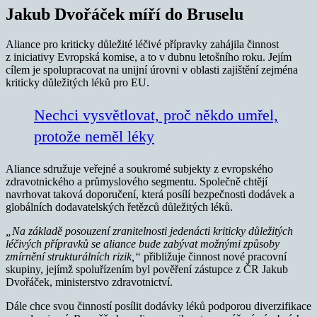
Jakub Dvořáček míří do Bruselu
Aliance pro kriticky důležité léčivé přípravky zahájila činnost
z iniciativy Evropská komise, a to v dubnu letošního roku. Jejím
cílem je spolupracovat na unijní úrovni v oblasti zajištění zejména
kriticky důležitých léků pro EU.
Nechci vysvětlovat, proč někdo umřel,
protože neměl léky
Aliance sdružuje veřejné a soukromé subjekty z evropského
zdravotnického a průmyslového segmentu. Společně chtějí
navrhovat taková doporučení, která posílí bezpečnosti dodávek a
globálních dodavatelských řetězců důležitých léků.
„Na základě posouzení zranitelnosti jedenácti kriticky důležitých
léčivých přípravků se aliance bude zabývat možnými způsoby
zmírnění strukturálních rizik,“
přibližuje činnost nové pracovní
skupiny, jejímž spoluřízením byl pověření zástupce z ČR Jakub
Dvořáček, ministerstvo zdravotnictví.
Dále chce svou činností posílit dodávky léků podporou diverzifikace