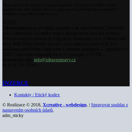
Obsah serveru je chráněn autorským právem. Jakékoli jeho užití včetně
publikování nebo jiného šíření je zakázáno bez předchozího písemného
souhlasu Copywrite Company s.r.o.
O NÁS
ZdraveZpravy.cz
přinášejí informace ze zdravotnictví, zdravotní
péče a zdravého životního stylu s přesahem do sociální politiky.
Provozovatelem serveru je Copywrite Company s.r.o. Publikování
nebo další šíření obsahu serveru www.zdravezpravy.cz je bez
souhlasu společnosti Copywrite Company zakázáno. Copyright [c]
2020 Copywrite Company s.r.o. / Copyright [c] ČTK.
Kontaktujte nás:
info@zdravezpravy.cz
SLEDUJTE NÁS
INZERCE
Kontakty / Etický kodex
© Realizace © 2018,
Xcreative - webdesign
. |
Spravovat souhlas s
nastavením osobních údajů
.
adm_sticky