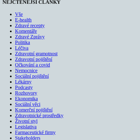
NEJČTENĚJŠÍ ČLÁNKY
Vše
E-health
Zdravé recepty
Komentáře
Zdravé Zprávy
Politika
Léčiva
Zdravotní gramotnost
Zdravotní pojištění
Očkování a covid
Nemocnice
Sociální pojištění
Lékárny
Podcasty
Rozhovory
Ekonomika
Sociální věci
Komerční pojištění
Zdravotnické prostředky
Životní styl
Legislativa
Farmaceutické firmy
Stakeholders