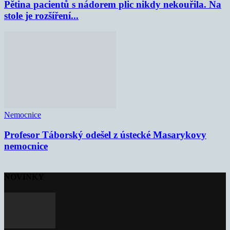
Pětina pacientů s nádorem plic nikdy nekouřila. Na
stole je rozšíření...
Nemocnice
Profesor Táborský odešel z ústecké Masarykovy
nemocnice
NOVINKY