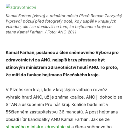
Kamal Farhan [vlevo] a primátor města Plzeň Roman Zarzycký
[vpravo] pózují před fotografy poté, kdy uspěli v krajských
volbách, ale i se domluvili na tom, že hejtmanem kraje se
stane Kamal Farhan. / Foto: ANO 2011
Kamal Farhan, poslanec a člen sněmovního Výboru pro
zdravotnictví za ANO, nejspíš brzy přestane být
stínovým ministrem zdravotnictví hnutí ANO. To proto,
že míří do funkce hejtmana Plzeňského kraje.
V Plzeňském kraji, kde v krajských volbách rovněž
vyhrálo hnutí ANO, už je známa koalice. ANO ji dohodlo se
STAN a uskupením Pro náš kraj. Koalice bude mít v
55členném zastupitelstvu 36 mandátů. A post hejtmana
obsadí lídr kandidátky ANO Kamal Farhan. Jak se ze
stínového ministra zdravotnictví
a člena sněmovního