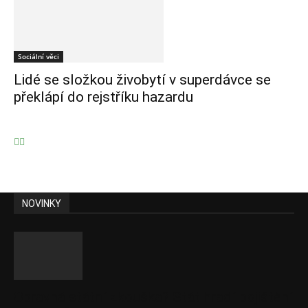
Sociální věci
Lidé se složkou živobytí v superdávce se
překlápí do rejstříku hazardu
NOVINKY
Opravná státní zkouška? Stát hradí pojištění