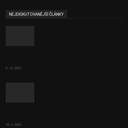
NEJDISKUTOVANĚJŠÍ ČLÁNKY
Část lékařů tvrdě zaútočila na prezidenta
ČLK Kubka
6. 12. 2021
Ministr Válek ocenil domov pro seniory za
70 000 měsíčně
10. 3. 2023