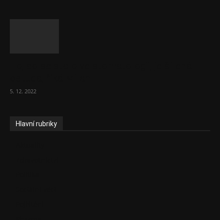
To, co se stalo ve stomatologii, je šílená
ostuda, říká Milan...
5. 12. 2022
Hlavní rubriky
Aktuality
Zdravotnictví
Politika
Sociální věci
Pojištění
Pharma