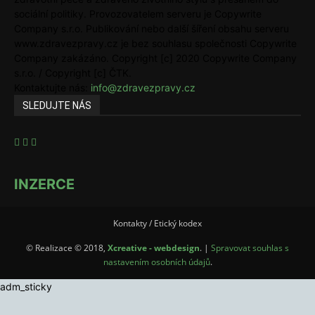
sociální politiky. Provozovatelem serveru je Copywrite
Company s.r.o. Publikování nebo další šíření obsahu serveru
www.zdravezpravy.cz je bez souhlasu společnosti Copywrite
Company zakázáno. Copyright [c] 2020 Copywrite Company
s.r.o. / Copyright [c] ČTK.
Kontaktujte nás:
info@zdravezpravy.cz
SLEDUJTE NÁS
INZERCE
Kontakty / Etický kodex
© Realizace © 2018,
Xcreative - webdesign
. |
Spravovat souhlas s
nastavením osobních údajů
.
adm_sticky