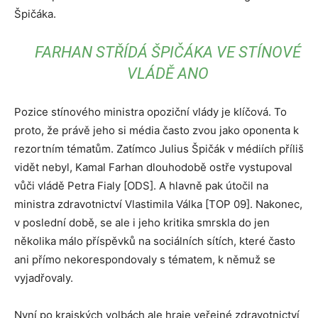
Špičáka.
FARHAN STŘÍDÁ ŠPIČÁKA VE STÍNOVÉ
VLÁDĚ ANO
Pozice stínového ministra opoziční vlády je klíčová. To
proto, že právě jeho si média často zvou jako oponenta k
rezortním tématům. Zatímco Julius Špičák v médiích příliš
vidět nebyl, Kamal Farhan dlouhodobě ostře vystupoval
vůči vládě Petra Fialy [ODS]. A hlavně pak útočil na
ministra zdravotnictví Vlastimila Válka [TOP 09]. Nakonec,
v poslední době, se ale i jeho kritika smrskla do jen
několika málo příspěvků na sociálních sítích, které často
ani přímo nekorespondovaly s tématem, k němuž se
vyjadřovaly.
Nyní po krajských volbách ale hraje veřejné zdravotnictví