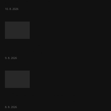
studentům do 26 let
10. 8. 2026
15. srpna úřady čekají další vlnu migrantů do
španělské Ceuty
9. 8. 2026
Komentář: Kdyby byl steak lékem,
Američané jsou zdraví jako řípa
8. 8. 2026