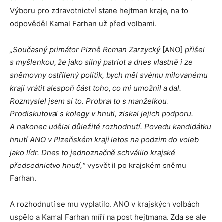
Výboru pro zdravotnictví stane hejtman kraje, na to
odpověděl Kamal Farhan už před volbami.
„Současný primátor Plzně Roman Zarzycký
[ANO]
přišel
s myšlenkou, že jako silný patriot a dnes vlastně i ze
sněmovny ostřílený politik, bych měl svému milovanému
kraji vrátit alespoň část toho, co mi umožnil a dal.
Rozmyslel jsem si to. Probral to s manželkou.
Prodiskutoval s kolegy v hnutí, získal jejich podporu.
A nakonec udělal důležité rozhodnutí. Povedu kandidátku
hnutí ANO v Plzeňském kraji letos na podzim do voleb
jako lídr. Dnes to jednoznačně schválilo krajské
předsednictvo hnutí,“
vysvětlil po krajském sněmu
Farhan.
A rozhodnutí se mu vyplatilo. ANO v krajských volbách
uspělo a Kamal Farhan míří na post hejtmana. Zda se ale