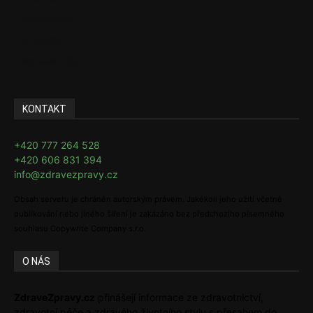
Rozhovory
E-Health
Ke kávě i čaji
KONTAKT
+420 777 264 528
+420 606 831 394
info@zdravezpravy.cz
Obsah serveru je chráněn autorským právem. Jakékoli jeho užití včetně
publikování nebo jiného šíření je zakázáno bez předchozího písemného
souhlasu Copywrite Company s.r.o.
O NÁS
ZdraveZpravy.cz
přinášejí informace ze zdravotnictví,
zdravotní péče a zdravého životního stylu s přesahem do