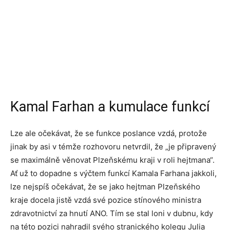
Kamal Farhan a kumulace funkcí
Lze ale očekávat, že se funkce poslance vzdá, protože
jinak by asi v témže rozhovoru netvrdil, že „je připravený
se maximálně věnovat Plzeňskému kraji v roli hejtmana“.
Ať už to dopadne s výčtem funkcí Kamala Farhana jakkoli,
lze nejspíš očekávat, že se jako hejtman Plzeňského
kraje docela jistě vzdá své pozice stínového ministra
zdravotnictví za hnutí ANO. Tím se stal loni v dubnu, kdy
na této pozici nahradil svého stranického kolegu Julia