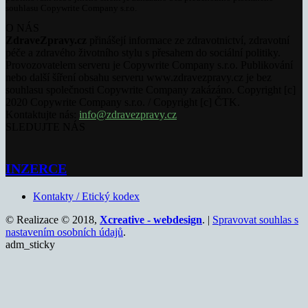
souhlasu Copywrite Company s.r.o.
O NÁS
ZdraveZpravy.cz
přinášejí informace ze zdravotnictví, zdravotní
péče a zdravého životního stylu s přesahem do sociální politiky.
Provozovatelem serveru je Copywrite Company s.r.o. Publikování
nebo další šíření obsahu serveru www.zdravezpravy.cz je bez
souhlasu společnosti Copywrite Company zakázáno. Copyright [c]
2020 Copywrite Company s.r.o. / Copyright [c] ČTK.
Kontaktujte nás:
info@zdravezpravy.cz
SLEDUJTE NÁS
INZERCE
Kontakty / Etický kodex
© Realizace © 2018,
Xcreative - webdesign
. |
Spravovat souhlas s
nastavením osobních údajů
.
adm_sticky