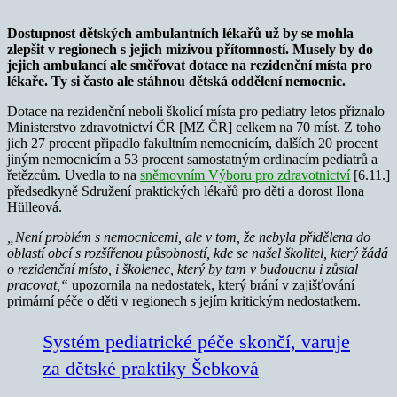
Dostupnost dětských ambulantních lékařů už by se mohla
zlepšit v regionech s jejich mizivou přítomností. Musely by do
jejich ambulancí ale směřovat dotace na rezidenční místa pro
lékaře. Ty si často ale stáhnou dětská oddělení nemocnic.
Dotace na rezidenční neboli školicí místa pro pediatry letos přiznalo
Ministerstvo zdravotnictví ČR [MZ ČR] celkem na 70 míst. Z toho
jich 27 procent připadlo fakultním nemocnicím, dalších 20 procent
jiným nemocnicím a 53 procent samostatným ordinacím pediatrů a
řetězcům. Uvedla to na
sněmovním Výboru pro zdravotnictví
[6.11.]
předsedkyně Sdružení praktických lékařů pro děti a dorost Ilona
Hülleová.
„Není problém s nemocnicemi, ale v tom, že nebyla přidělena do
oblastí obcí s rozšířenou působností, kde se našel školitel, který žádá
o rezidenční místo, i školenec, který by tam v budoucnu i zůstal
pracovat,“
upozornila na nedostatek, který brání v zajišťování
primární péče o děti v regionech s jejím kritickým nedostatkem.
Systém pediatrické péče skončí, varuje
za dětské praktiky Šebková