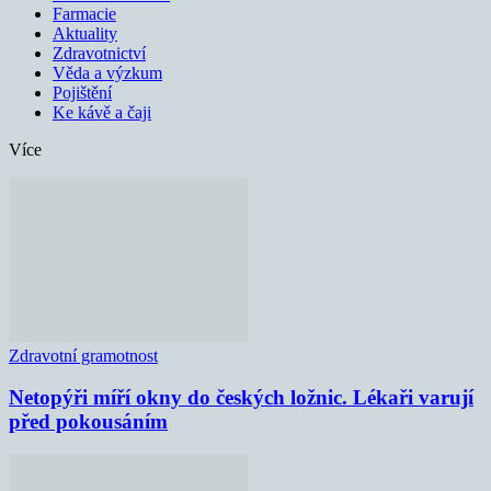
Farmacie
Aktuality
Zdravotnictví
Věda a výzkum
Pojištění
Ke kávě a čaji
Více
Zdravotní gramotnost
Netopýři míří okny do českých ložnic. Lékaři varují
před pokousáním