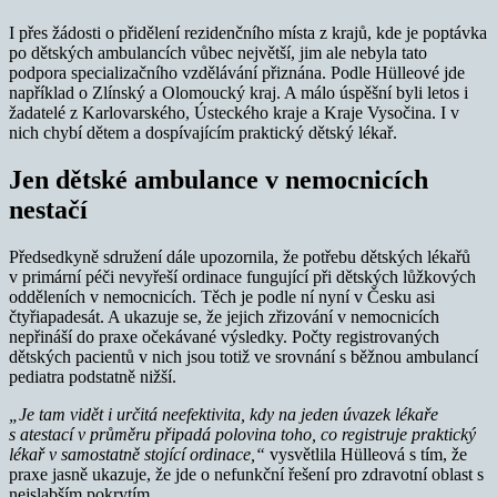
I přes žádosti o přidělení rezidenčního místa z krajů, kde je poptávka
po dětských ambulancích vůbec největší, jim ale nebyla tato
podpora specializačního vzdělávání přiznána. Podle Hülleové jde
například o Zlínský a Olomoucký kraj. A málo úspěšní byli letos i
žadatelé z Karlovarského, Ústeckého kraje a Kraje Vysočina. I v
nich chybí dětem a dospívajícím praktický dětský lékař.
Jen dětské ambulance v nemocnicích
nestačí
Předsedkyně sdružení dále upozornila, že potřebu dětských lékařů
v primární péči nevyřeší ordinace fungující při dětských lůžkových
odděleních v nemocnicích. Těch je podle ní nyní v Česku asi
čtyřiapadesát. A ukazuje se, že jejich zřizování v nemocnicích
nepřináší do praxe očekávané výsledky. Počty registrovaných
dětských pacientů v nich jsou totiž ve srovnání s běžnou ambulancí
pediatra podstatně nižší.
„Je tam vidět i určitá neefektivita, kdy na jeden úvazek lékaře
s atestací v průměru připadá polovina toho, co registruje praktický
lékař v samostatně stojící ordinace,“
vysvětlila Hülleová s tím, že
praxe jasně ukazuje, že jde o nefunkční řešení pro zdravotní oblast s
nejslabším pokrytím.