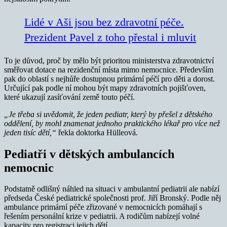
Lidé v Aši jsou bez zdravotní péče.
Prezident Pavel z toho přestal i mluvit
To je důvod, proč by mělo být prioritou ministerstva zdravotnictví
směřovat dotace na rezidenční místa mimo nemocnice. Především
pak do oblastí s nejhůře dostupnou primární péčí pro děti a dorost.
Určující pak podle ní mohou být mapy zdravotních pojišťoven,
které ukazují zasíťování země touto péčí.
„Je třeba si uvědomit, že jeden pediatr, který by přešel z dětského
oddělení, by mohl znamenat jednoho praktického lékař pro více než
jeden tisíc dětí,“
řekla doktorka Hülleová.
Pediatři v dětských ambulancích
nemocnic
Podstatně odlišný náhled na situaci v ambulantní pediatrii ale nabízí
předseda České pediatrické společnosti prof. Jiří Bronský. Podle něj
ambulance primární péče zřizované v nemocnicích pomáhají s
řešením personální krize v pediatrii. A rodičům nabízejí volné
kapacity pro registraci jejich dětí.