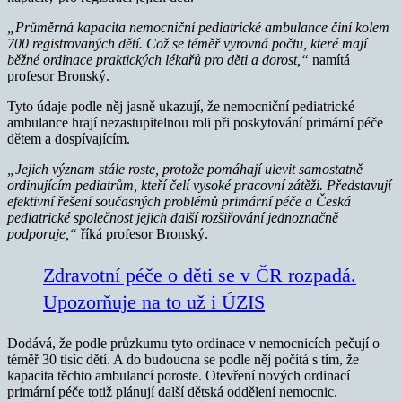
„Průměrná kapacita nemocniční pediatrické ambulance činí kolem
700 registrovaných dětí. Což se téměř vyrovná počtu, které mají
běžné ordinace praktických lékařů pro děti a dorost,“
namítá
profesor Bronský.
Tyto údaje podle něj jasně ukazují, že nemocniční pediatrické
ambulance hrají nezastupitelnou roli při poskytování primární péče
dětem a dospívajícím.
„Jejich význam stále roste, protože pomáhají ulevit samostatně
ordinujícím pediatrům, kteří čelí vysoké pracovní zátěži. Představují
efektivní řešení současných problémů primární péče a Česká
pediatrické společnost jejich další rozšiřování jednoznačně
podporuje,“
říká profesor Bronský.
Zdravotní péče o děti se v ČR rozpadá.
Upozorňuje na to už i ÚZIS
Dodává, že podle průzkumu tyto ordinace v nemocnicích pečují o
téměř 30 tisíc dětí. A do budoucna se podle něj počítá s tím, že
kapacita těchto ambulancí poroste. Otevření nových ordinací
primární péče totiž plánují další dětská oddělení nemocnic.