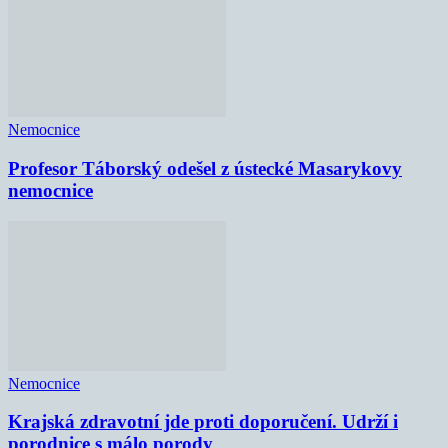
Nemocnice
Profesor Táborský odešel z ústecké Masarykovy
nemocnice
Nemocnice
Krajská zdravotní jde proti doporučení. Udrží i
porodnice s málo porody