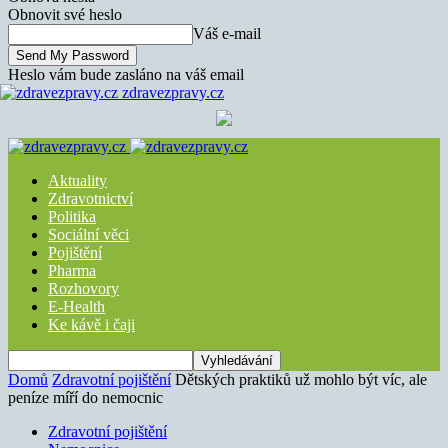
Obnovit své heslo
Váš e-mail
Heslo vám bude zasláno na váš email
zdravezpravy.cz
Aktuality
Zdravotnictví
Politika
Sociální věci
Pojištění
Pharma
Rozhovory
E-Health
Ke kávě i čaji
Domů
Zdravotní pojištění
Dětských praktiků už mohlo být víc, ale
peníze míří do nemocnic
Zdravotní pojištění