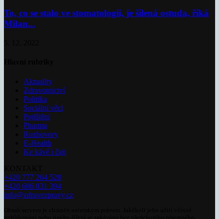
To, co se stalo ve stomatologii, je šílená ostuda, říká
Milan...
5. 12. 2022
Hlavní rubriky
Aktuality
Zdravotnictví
Politika
Sociální věci
Pojištění
Pharma
Rozhovory
E-Health
Ke kávě i čaji
KONTAKT
+420 777 264 528
+420 606 831 394
info@zdravezpravy.cz
Obsah serveru je chráněn autorským právem. Jakékoli jeho užití včetně
publikování nebo jiného šíření je zakázáno bez předchozího písemného