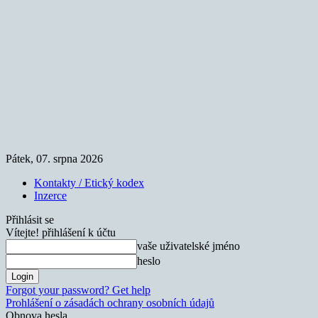
Pátek, 07. srpna 2026
Kontakty / Etický kodex
Inzerce
Přihlásit se
Vítejte! přihlášení k účtu
vaše uživatelské jméno
heslo
Forgot your password? Get help
Prohlášení o zásadách ochrany osobních údajů
Obnova hesla