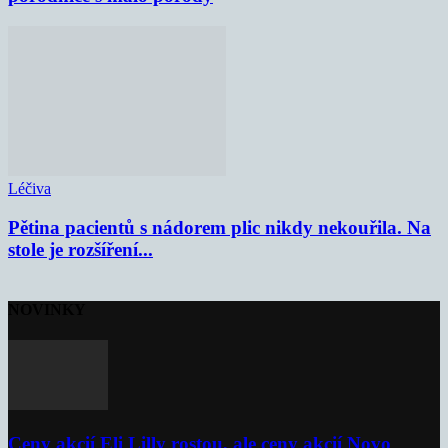
Léčiva
Pětina pacientů s nádorem plic nikdy nekouřila. Na
stole je rozšíření...
NOVINKY
Ceny akcií Eli Lilly rostou, ale ceny akcií Novo