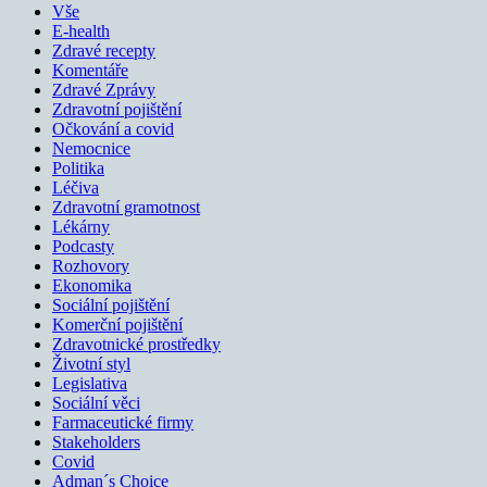
Vše
E-health
Zdravé recepty
Komentáře
Zdravé Zprávy
Zdravotní pojištění
Očkování a covid
Nemocnice
Politika
Léčiva
Zdravotní gramotnost
Lékárny
Podcasty
Rozhovory
Ekonomika
Sociální pojištění
Komerční pojištění
Zdravotnické prostředky
Životní styl
Legislativa
Sociální věci
Farmaceutické firmy
Stakeholders
Covid
Adman´s Choice