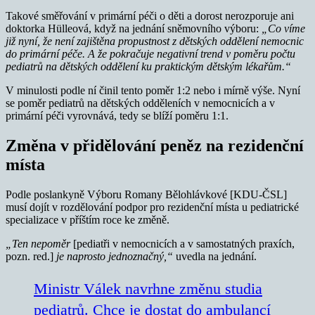
Takové směřování v primární péči o děti a dorost nerozporuje ani
doktorka Hülleová, když na jednání sněmovního výboru:
„Co víme
již nyní, že není zajištěna propustnost z dětských oddělení nemocnic
do primární péče. A že pokračuje negativní trend v poměru počtu
pediatrů na dětských oddělení ku praktickým dětským lékařům.“
V minulosti podle ní činil tento poměr 1:2 nebo i mírně výše. Nyní
se poměr pediatrů na dětských odděleních v nemocnicích a v
primární péči vyrovnává, tedy se blíží poměru 1:1.
Změna v přidělování peněz na rezidenční
místa
Podle poslankyně Výboru Romany Bělohlávkové [KDU-ČSL]
musí dojít v rozdělování podpor pro rezidenční místa u pediatrické
specializace v příštím roce ke změně.
„Ten nepoměr
[pediatři v nemocnicích a v samostatných praxích,
pozn. red.]
je naprosto jednoznačný,“
uvedla na jednání.
Ministr Válek navrhne změnu studia
pediatrů. Chce je dostat do ambulancí