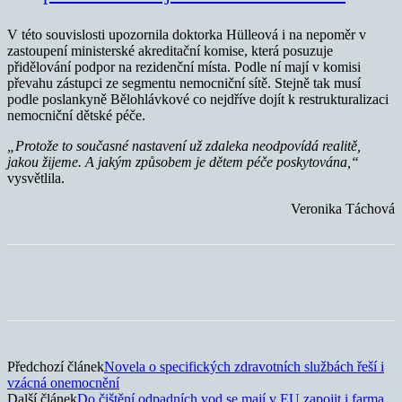
V této souvislosti upozornila doktorka Hülleová i na nepoměr v
zastoupení ministerské akreditační komise, která posuzuje
přidělování podpor na rezidenční místa. Podle ní mají v komisi
převahu zástupci ze segmentu nemocniční sítě. Stejně tak musí
podle poslankyně Bělohlávkové co nejdříve dojít k restrukturalizaci
nemocniční dětské péče.
„Protože to současné nastavení už zdaleka neodpovídá realitě,
jakou žijeme. A jakým způsobem je dětem péče poskytována,“
vysvětlila.
Veronika Táchová
Předchozí článek
Novela o specifických zdravotních službách řeší i
vzácná onemocnění
Další článek
Do čištění odpadních vod se mají v EU zapojit i farma