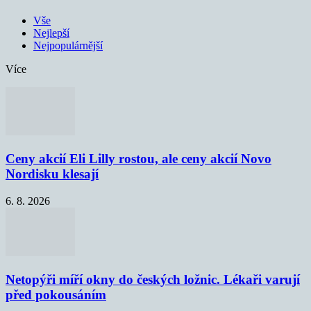
Vše
Nejlepší
Nejpopulárnější
Více
Ceny akcií Eli Lilly rostou, ale ceny akcií Novo
Nordisku klesají
6. 8. 2026
Netopýři míří okny do českých ložnic. Lékaři varují
před pokousáním