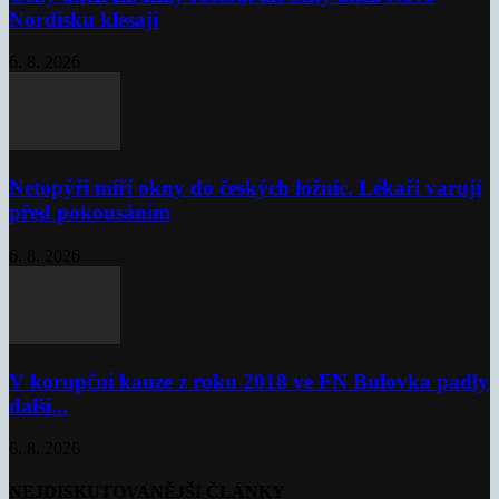
Nordisku klesají
6. 8. 2026
Netopýři míří okny do českých ložnic. Lékaři varují
před pokousáním
6. 8. 2026
V korupční kauze z roku 2018 ve FN Bulovka padly
další...
6. 8. 2026
NEJDISKUTOVANĚJŠÍ ČLÁNKY