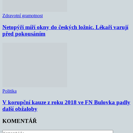
Zdravotní gramotnost
Netopýři míří okny do českých ložnic. Lékaři varují
před pokousáním
Politika
V korupční kauze z roku 2018 ve FN Bulovka padly
další obžaloby
KOMENTÁŘ