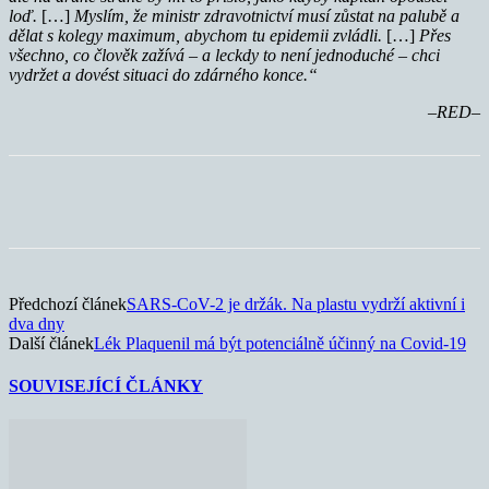
loď.
[…]
Myslím, že ministr zdravotnictví musí zůstat na palubě a
dělat s kolegy maximum, abychom tu epidemii zvládli.
[…]
Přes
všechno, co člověk zažívá – a leckdy to není jednoduché – chci
vydržet a dovést situaci do zdárného konce.“
–RED–
Předchozí článek
SARS-CoV-2 je držák. Na plastu vydrží aktivní i
dva dny
Další článek
Lék Plaquenil má být potenciálně účinný na Covid-19
SOUVISEJÍCÍ ČLÁNKY