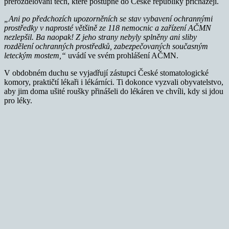
přerozdělování těch, které postupně do České republiky přicházejí.
„Ani po předchozích upozorněních se stav vybavení ochrannými
prostředky v naprosté většině ze 118 nemocnic a zařízení AČMN
nezlepšil. Ba naopak! Z jeho strany nebyly splněny ani sliby
rozdělení ochranných prostředků, zabezpečovaných současným
leteckým mostem,“
uvádí ve svém prohlášení AČMN.
V obdobném duchu se vyjadřují zástupci České stomatologické
komory, praktičtí lékaři i lékárníci. Ti dokonce vyzvali obyvatelstvo,
aby jim doma ušité roušky přinášeli do lékáren ve chvíli, kdy si jdou
pro léky.