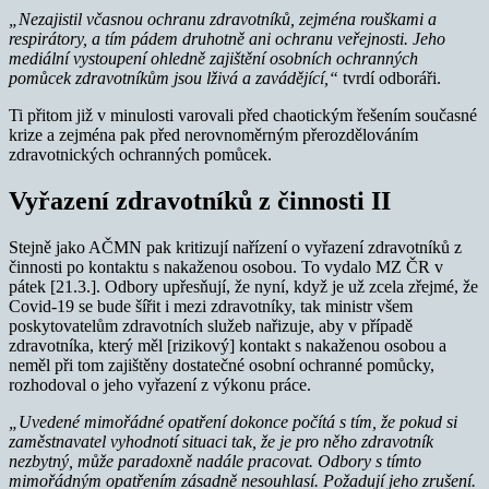
„Nezajistil včasnou ochranu zdravotníků, zejména rouškami a
respirátory, a tím pádem druhotně ani ochranu veřejnosti. Jeho
mediální vystoupení ohledně zajištění osobních ochranných
pomůcek zdravotníkům jsou lživá a zavádějící,“
tvrdí odboráři.
Ti přitom již v minulosti varovali před chaotickým řešením současné
krize a zejména pak před nerovnoměrným přerozdělováním
zdravotnických ochranných pomůcek.
Vyřazení zdravotníků z činnosti II
Stejně jako AČMN pak kritizují nařízení o vyřazení zdravotníků z
činnosti po kontaktu s nakaženou osobou. To vydalo MZ ČR v
pátek [21.3.]. Odbory upřesňují, že nyní, když je už zcela zřejmé, že
Covid-19 se bude šířit i mezi zdravotníky, tak ministr všem
poskytovatelům zdravotních služeb nařizuje, aby v případě
zdravotníka, který měl [rizikový] kontakt s nakaženou osobou a
neměl při tom zajištěny dostatečné osobní ochranné pomůcky,
rozhodoval o jeho vyřazení z výkonu práce.
„Uvedené mimořádné opatření dokonce počítá s tím, že pokud si
zaměstnavatel vyhodnotí situaci tak, že je pro něho zdravotník
nezbytný, může paradoxně nadále pracovat.
Odbory s tímto
mimořádným opatřením zásadně nesouhlasí. Požadují jeho zrušení.