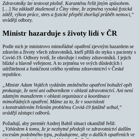
Zdravotníky lze testovat plošně. Karanténu řešit jiným způsobem.
[…]
Na základě zkušeností z Číny víme, že zejména vysoká fyzická
zátěž, výkon práce, stres a fyzické přepětí zhoršují průběh nemoci,“
uvádějí odbory.
Ministr hazarduje s životy lidí v ČR
Podle nich je ministrovo mimořádné opatření zjevným hazardem se
zdravím a životy všech zdravotníků, kteří přišli do styku s pacienty s
Covid-19. Odbory tvrdí, že ohrožuje i rodiny zdravotníků. I jejich
blízké a hlavně veřejnost. A to zejména ve svých důsledcích i
udržitelnost a funkčnost celého systému zdravotnictví v České
republice.
„Ministr Adam Vojtěch vydáním zmíněného opatření bohužel opět
prokazuje, že není ani odborníkem v oblasti zdravotnictví. Ani není
zdatným manažerem v oblasti organizace a koordinace
mimořádných opatření.
Máme za to, že v souvislosti
s konstruktivním řešením problému Covid-19 fatálně selhal,“
uvádějí zástupci odborů.
P
o
žadují, aby premiér Andrej Babiš situaci okamžitě řešil:
„Vzhledem k tomu, že je nezbytné předejít ve zdravotnictví dalším
excesům podobného typu, požadujeme, aby o dalších opatřeních ve