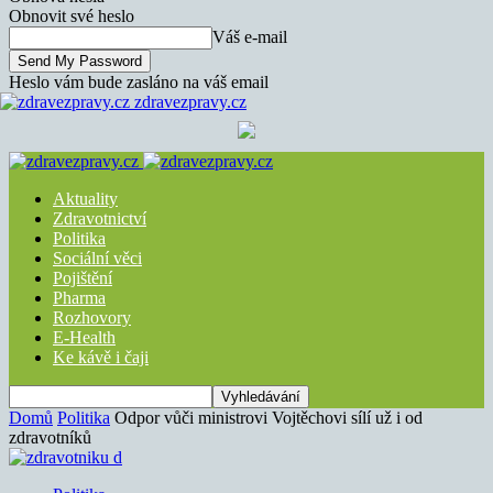
Obnovit své heslo
Váš e-mail
Heslo vám bude zasláno na váš email
zdravezpravy.cz
Aktuality
Zdravotnictví
Politika
Sociální věci
Pojištění
Pharma
Rozhovory
E-Health
Ke kávě i čaji
Domů
Politika
Odpor vůči ministrovi Vojtěchovi sílí už i od
zdravotníků