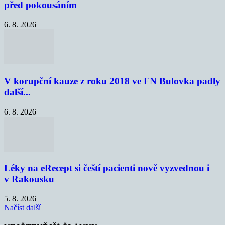
před pokousáním
6. 8. 2026
V korupční kauze z roku 2018 ve FN Bulovka padly
další...
6. 8. 2026
Léky na eRecept si čeští pacienti nově vyzvednou i
v Rakousku
5. 8. 2026
Načíst další