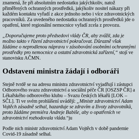
znamená, že při absolutním nedostatku jakýchkoliv, natož
přiměřených ochranných prostředků, jakýkoliv nositel nákazy při
každém kontaktu vyřadí z akce jednoho nebo i více zdravotnických
pracovníků. Za uvedeného nedostatku ochranných prostředků jde o
opatření, které regionální nemocnice vyřadí zcela z provozu.
„Doporučujeme proto předsedovi vlády ČR, aby zvážil, zda je
možno takto v řízení zdravotnictví pokračovat. Důrazně však
žádáme o neprodlenou nápravu v zásobování osobními ochrannými
prostředky pro nemocnice a ostatní zdravotnická zařízení,“
stojí ve
stanovisku AČMN.
Odstavení ministra žádají i odboráři
Stejně tvrdě se na adresu ministra zdravotnictví vyjadřují i zástupci
Odborového svazu zdravotnictví a sociální péče ČR [OSZSP ČR] a
Lékařského odborového klubu – Svazu českých lékařů [LOK –
SČL]. Ti ve svém prohlášení uvádějí:
„Ministr zdravotnictví Adam
Vojtěch zásadně selhal, hazarduje se zdravím a životy zdravotníků,
proto žádáme premiéra Andreje Babiše, aby o opatřeních ve
zdravotnictví rozhodovala vláda.
“ju
Podle nich ministr zdravotnictví Adam Vojtěch v době pandemie
Covid-19 zásadně selhal.