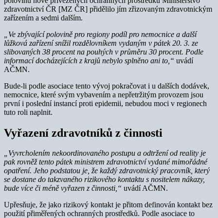
polovinu nově přivezených ochranných prostředků Ministerstvo
zdravotnictví ČR [MZ ČR] přidělilo jím zřizovaným zdravotnickým
zařízením a sedmi dalším.
„Ve zbývající polovině pro regiony podíl pro nemocnice a další
lůžková zařízení snížil rozdělovníkem vydaným v pátek 20. 3. ze
slibovaných 38 procent na pouhých v průměru 30 procent. Podle
informací docházejících z krajů nebylo splněno ani to,“
uvádí
AČMN.
Bude-li podle asociace tento vývoj pokračovat i u dalších dodávek,
nemocnice, které svým vybavením a nepřetržitým provozem jsou
první i poslední instancí proti epidemii, nebudou moci v regionech
tuto roli naplnit.
Vyřazení zdravotníků z činnosti
„Vyvrcholením nekoordinovaného postupu a odtržení od reality je
pak rovněž tento pátek ministrem zdravotnictví vydané mimořádné
opatření. Jeho podstatou je, že každý zdravotnický pracovník, který
se dostane do takzvaného rizikového kontaktu s nositelem nákazy,
bude více či méně vyřazen z činnosti,“
uvádí AČMN.
Upřesňuje, že jako rizikový kontakt je přitom definován kontakt bez
použití přiměřených ochranných prostředků. Podle asociace to