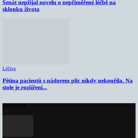
Senát nepřijal novelu o nepřiměřené léčbě na
sklonku života
Léčiva
Pětina pacientů s nádorem plic nikdy nekouřila. Na
stole je rozšíření...
NOVINKY