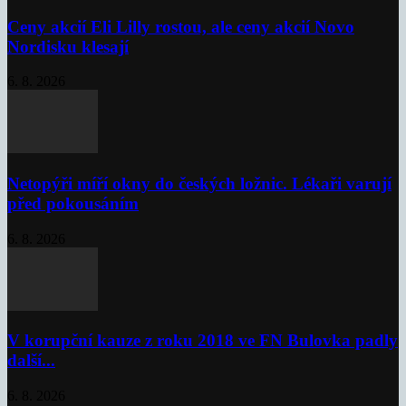
Ceny akcií Eli Lilly rostou, ale ceny akcií Novo
Nordisku klesají
6. 8. 2026
Netopýři míří okny do českých ložnic. Lékaři varují
před pokousáním
6. 8. 2026
V korupční kauze z roku 2018 ve FN Bulovka padly
další...
6. 8. 2026