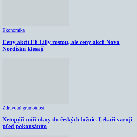
Ekonomika
Ceny akcií Eli Lilly rostou, ale ceny akcií Novo
Nordisku klesají
Zdravotní gramotnost
Netopýři míří okny do českých ložnic. Lékaři varují
před pokousáním