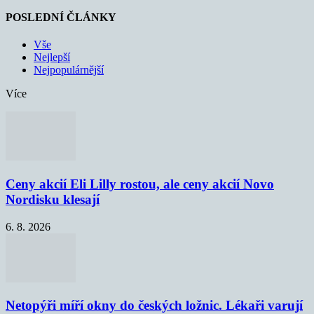
POSLEDNÍ ČLÁNKY
Vše
Nejlepší
Nejpopulárnější
Více
Ceny akcií Eli Lilly rostou, ale ceny akcií Novo
Nordisku klesají
6. 8. 2026
Netopýři míří okny do českých ložnic. Lékaři varují