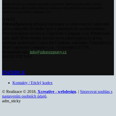
Obsah serveru je chráněn autorským právem. Jakékoli jeho užití včetně
publikování nebo jiného šíření je zakázáno bez předchozího písemného
souhlasu Copywrite Company s.r.o.
O NÁS
ZdraveZpravy.cz
přinášejí informace ze zdravotnictví, zdravotní
péče a zdravého životního stylu s přesahem do sociální politiky.
Provozovatelem serveru je Copywrite Company s.r.o. Publikování
nebo další šíření obsahu serveru www.zdravezpravy.cz je bez
souhlasu společnosti Copywrite Company zakázáno. Copyright [c]
2020 Copywrite Company s.r.o. / Copyright [c] ČTK.
Kontaktujte nás:
info@zdravezpravy.cz
SLEDUJTE NÁS
INZERCE
Kontakty / Etický kodex
© Realizace © 2018,
Xcreative - webdesign
. |
Spravovat souhlas s
nastavením osobních údajů
.
adm_sticky