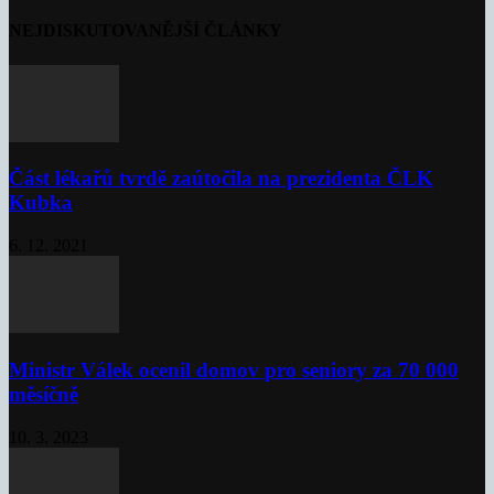
NEJDISKUTOVANĚJŠÍ ČLÁNKY
Část lékařů tvrdě zaútočila na prezidenta ČLK
Kubka
6. 12. 2021
Ministr Válek ocenil domov pro seniory za 70 000
měsíčně
10. 3. 2023