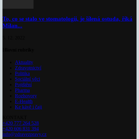
To, co se stalo ve stomatologii, je šílená ostuda, říká
Milan...
5. 12. 2022
Hlavní rubriky
Aktuality
Zdravotnictví
Politika
Sociální věci
Pojištění
Pharma
Rozhovory
E-Health
Ke kávě i čaji
KONTAKT
+420 777 264 528
+420 606 831 394
info@zdravezpravy.cz