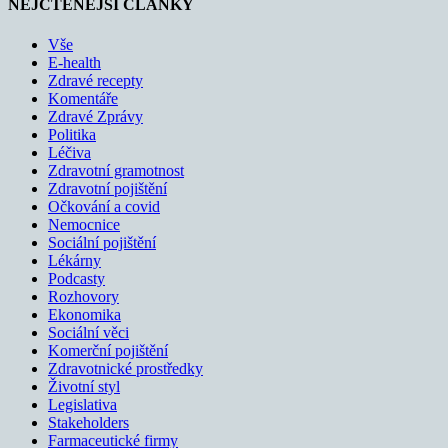
NEJČTENĚJŠÍ ČLÁNKY
Vše
E-health
Zdravé recepty
Komentáře
Zdravé Zprávy
Politika
Léčiva
Zdravotní gramotnost
Zdravotní pojištění
Očkování a covid
Nemocnice
Sociální pojištění
Lékárny
Podcasty
Rozhovory
Ekonomika
Sociální věci
Komerční pojištění
Zdravotnické prostředky
Životní styl
Legislativa
Stakeholders
Farmaceutické firmy