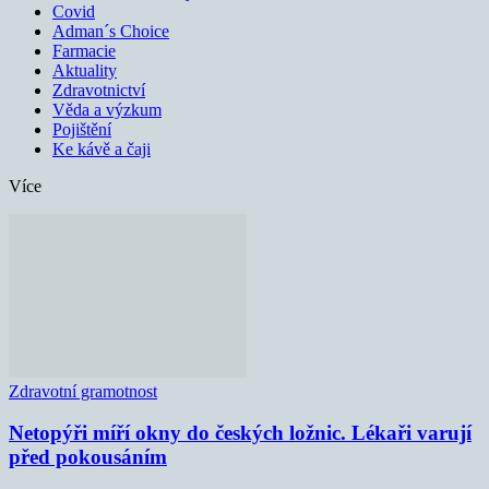
Covid
Adman´s Choice
Farmacie
Aktuality
Zdravotnictví
Věda a výzkum
Pojištění
Ke kávě a čaji
Více
Zdravotní gramotnost
Netopýři míří okny do českých ložnic. Lékaři varují
před pokousáním