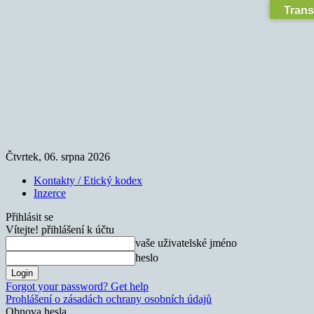
Trans
Čtvrtek, 06. srpna 2026
Kontakty / Etický kodex
Inzerce
Přihlásit se
Vítejte! přihlášení k účtu
vaše uživatelské jméno
heslo
Forgot your password? Get help
Prohlášení o zásadách ochrany osobních údajů
Obnova hesla