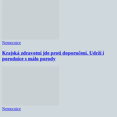
Nemocnice
Krajská zdravotní jde proti doporučení. Udrží i
porodnice s málo porody
Nemocnice