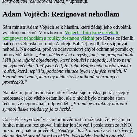
zdravotnictví rozhodovala vláda,“
upřesňují.
Adam Vojtěch: Rezignovat nehodlám
Sám ministr Adam Vojtěch se k hlasům, které žádají jeho odvolání,
vyjadřuje netečně. V rozhovoru
Vojtěch: Toto jsme nečekali,
rezignovat nehodlám a roušky dostanou všichni
pro iDnes.cz [deník
patří do svěřenského fondu Andreje Babiše] uvedl, že rezignovat
nehodlá. Na otázku, proč ve zdravotnictví chybí ochranné pomůcky
odpověděl takto:
„Ano, některé věci nevyšly, jak jsme předpokládali.
Měli jsme nějaké objednávky, které bohužel nedopadly. Ale to není
nic výjimečného. Teď jsem četl, že třeba Belgie měla dostat zásilku
roušek, která nepřišla, podobná situace byla i v jiných zemích. V
Evropě není země, která by měla stovky milionů ochranných
prostředků.“
Na otázku, proč nyní tisíce lidí v Česku šije roušky, jichž je stejný
nedostatek jako všeho ostatního, ale o nichž bylo z mnoha stran
řečeno, že nepomáhají, odpověděl:
„Pro mě je to takový národní
symbol lidské solidarity, je to hezké.
“
Co se týče vyvození vlastní odpovědnosti, možnosti, že by sám na
funkci ministra rezignoval [ministr je zároveň i poslancem za ANO,
pozn. red.] pak odpověděl: „
Někdy je člověk možná z věcí otrávený,
ale na druhé straně by mi to přišlo, jako kdyby kapitán opouštěl