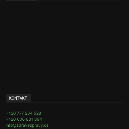
Aktuality
Zdravotnictví
Politika
Sociální věci
Pojištění
Pharma
Rozhovory
E-Health
Ke kávě i čaji
KONTAKT
+420 777 264 528
+420 606 831 394
info@zdravezpravy.cz