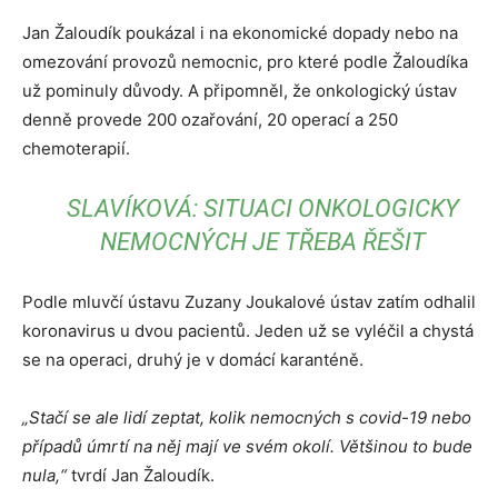
Jan Žaloudík poukázal i na ekonomické dopady nebo na
omezování provozů nemocnic, pro které podle Žaloudíka
už pominuly důvody. A připomněl, že onkologický ústav
denně provede 200 ozařování, 20 operací a 250
chemoterapií.
SLAVÍKOVÁ: SITUACI ONKOLOGICKY
NEMOCNÝCH JE TŘEBA ŘEŠIT
Podle mluvčí ústavu Zuzany Joukalové ústav zatím odhalil
koronavirus u dvou pacientů. Jeden už se vyléčil a chystá
se na operaci, druhý je v domácí karanténě.
„Stačí se ale lidí zeptat, kolik nemocných s covid-19 nebo
případů úmrtí na něj mají ve svém okolí. Většinou to bude
nula,“
tvrdí Jan Žaloudík.