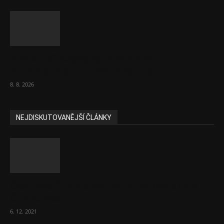
Komentář: Kdyby byl steak lékem,
Američané jsou zdraví jako řípa
8. 8. 2026
NEJDISKUTOVANĚJŠÍ ČLÁNKY
Část lékařů tvrdě zaútočila na prezidenta
ČLK Kubka
6. 12. 2021