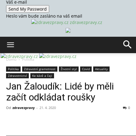
Váš e-mail
Heslo vám bude zasláno na váš email
zdravezpravy.cz
Domů
Politika
Politika
Zdravotní gramotnost
Životní styl
Covid
Aktuality
Zdravotnictví
Ke kávě a čaji
Jan Žaloudík: Lidé by měli
začít odkládat roušky
Od
zdravezpravy
-
21. 4. 2020
0