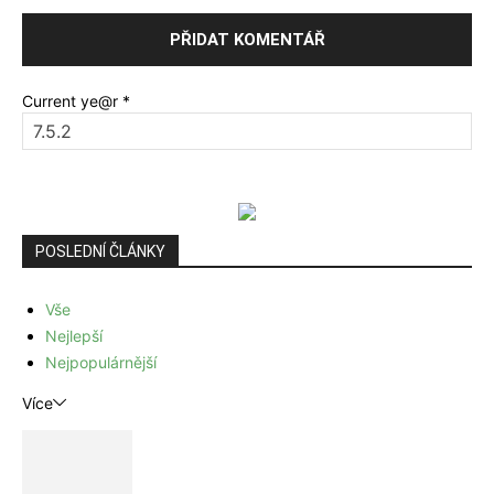
Current ye@r
*
POSLEDNÍ ČLÁNKY
Vše
Nejlepší
Nejpopulárnější
Více