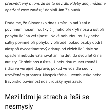
přesvědčený o tom, že se to nevrátí. Kdyby ano, můžeme
opatření zase zavést,“
doplnil Jan Žaloudík.
Dodejme, že Slovensko dnes zmírnilo nařízení o
povinném nošení roušky či jiného překrytí nosu a úst při
pohybu lidí na veřejnosti. Nově nebudou roušky nebo
šátky povinné při pohybu v přírodě, pokud osoby dodrží
alespoň dvacetimetrový odstup od cizích lidí, dále se
opatření nebude vztahovat ani na děti do dvou let či na
autisty. Chránit nos a ústa již nebudou muset rovněž
řidiči ve veřejné dopravě, pokud ve vozidle sedí v
uzavřeném prostoru. Naopak třeba Lucembursko nebo
Bavorsko povinnost nosit roušky nyní zavádí.
Mezi lidmi je strach a řeší se
nesmysly