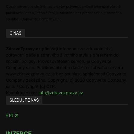
Obsah serveru je chráněn autorským právem. Jakékoli jeho užití včetně
publikování nebo jiného šíření je zakázáno bez předchozího písemného
souhlasu Copywrite Company s.r.o.
O NÁS
ZdraveZpravy.cz
přinášejí informace ze zdravotnictví,
zdravotní péče a zdravého životního stylu s přesahem do
sociální politiky. Provozovatelem serveru je Copywrite
Company s.r.o. Publikování nebo další šíření obsahu serveru
www.zdravezpravy.cz je bez souhlasu společnosti Copywrite
Company zakázáno. Copyright [c] 2020 Copywrite Company
s.r.o. / Copyright [c] ČTK.
Kontaktujte nás:
info@zdravezpravy.cz
SLEDUJTE NÁS
INZERCE