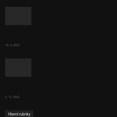
Ministr Válek ocenil domov pro seniory za
70 000 měsíčně
10. 3. 2023
To, co se stalo ve stomatologii, je šílená
ostuda, říká Milan...
5. 12. 2022
Hlavní rubriky