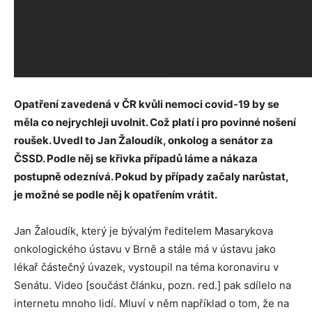
Opatření zavedená v ČR kvůli nemoci covid-19 by se
měla co nejrychleji uvolnit. Což platí i pro povinné nošení
roušek. Uvedl to Jan Žaloudík, onkolog a senátor za
ČSSD. Podle něj se křivka případů láme a nákaza
postupně odeznívá. Pokud by případy začaly narůstat,
je možné se podle něj k opatřením vrátit.
Jan Žaloudík, který je bývalým ředitelem Masarykova
onkologického ústavu v Brně a stále má v ústavu jako
lékař částečný úvazek, vystoupil na téma koronaviru v
Senátu. Video [součást článku, pozn. red.] pak sdílelo na
internetu mnoho lidí. Mluví v něm například o tom, že na