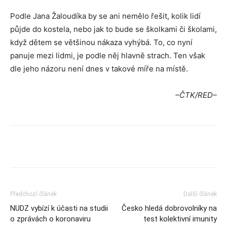
Podle Jana Žaloudíka by se ani nemělo řešit, kolik lidí
půjde do kostela, nebo jak to bude se školkami či školami,
když dětem se většinou nákaza vyhýbá. To, co nyní
panuje mezi lidmi, je podle něj hlavně strach. Ten však
dle jeho názoru není dnes v takové míře na místě.
–ČTK/RED–
Předchozí článek
Další článek
NUDZ vybízí k účasti na studii
Česko hledá dobrovolníky na
o zprávách o koronaviru
test kolektivní imunity