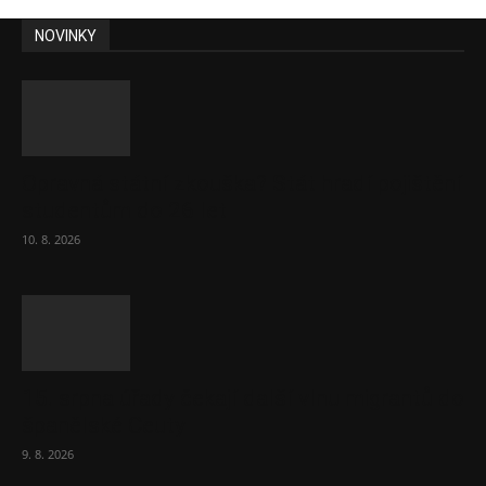
NOVINKY
Opravná státní zkouška? Stát hradí pojištění
studentům do 26 let
10. 8. 2026
15. srpna úřady čekají další vlnu migrantů do
španělské Ceuty
9. 8. 2026