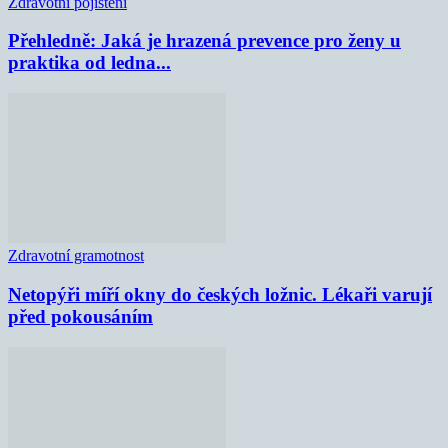
Zdravotní pojištění
Přehledně: Jaká je hrazená prevence pro ženy u
praktika od ledna...
Zdravotní gramotnost
Netopýři míří okny do českých ložnic. Lékaři varují
před pokousáním