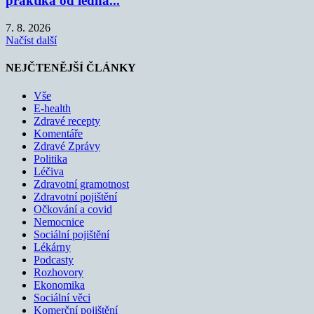
praktika od ledna...
7. 8. 2026
Načíst další
NEJČTENĚJŠÍ ČLÁNKY
Vše
E-health
Zdravé recepty
Komentáře
Zdravé Zprávy
Politika
Léčiva
Zdravotní gramotnost
Zdravotní pojištění
Očkování a covid
Nemocnice
Sociální pojištění
Lékárny
Podcasty
Rozhovory
Ekonomika
Sociální věci
Komerční pojištění