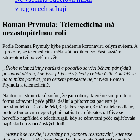
v regionech stíhají
Roman Prymula: Telemedicína má
nezastupitelnou roli
Podle Romana Prymuly hýbe pandemie koronaviru celým světem. A
i proto by se telemedicína měla stát nedílnou součástí systému
zdravotnictví po celém světě.
„Úloha telemedicíny narůstá a podařilo se věci během pár týdnů
posunout někam, kde jsou již jasné výsledky celého úsilí. A každý se
na to může podívat, je to celkem prokazatelné,“
uvedl Roman
Prymula k telemedicíně.
Na druhou stranu také zmínil, že jsou obory, které nejsou pro tuto
formu zdravotní péče příliš ideální a přítomnost pacienta je
nevyhnutelná. Také ale řekl, že je beze sporu, že téma telemedicíny
bude v budoucnu nepochybně nabírat na důležitosti. Dříve se
hovořilo například o telechirurgii, kdy se zdravotní péče zajišťovala
například na zaoceánských lodí.
„Masivně se rozvíjejí i systémy na podporu rozhodování, klientské
diagnostiky
[…]
Nastane doba, kdy budou chytřejší než samotný