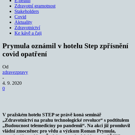
E-health
Zdravotní gramotnost
Stakeholders
Covid
Aktuality
Zdravotnictví
Ke kávě a čaji
Prymula oznámil v hotelu Step zpřísnění
covid opatření
Od
zdravezpravy
-
4. 9. 2020
0
V pražském hotelu STEP se právě koná seminář
„Zdravotnictví na prahu technologické revoluce“ s podtitulem
„Budoucnost telemedicíny po pandemii“. Na akci již promluvil
vládní zmocněnec pro vědu a výzkum Roman Prymula,