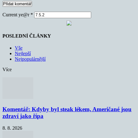
Current ye@r
*
POSLEDNÍ ČLÁNKY
Vše
Nejlepší
Nejpopulárnější
Více
Komentář: Kdyby byl steak lékem, Američané jsou
zdraví jako řípa
8. 8. 2026