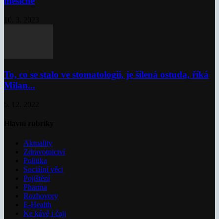
měsíčně
10. 3. 2023
To, co se stalo ve stomatologii, je šílená ostuda, říká
Milan...
5. 12. 2022
Hlavní rubriky
Aktuality
Zdravotnictví
Politika
Sociální věci
Pojištění
Pharma
Rozhovory
E-Health
Ke kávě i čaji