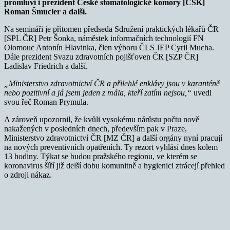
promluví i prezident České stomatologické komory [ČSK]
Roman Šmucler a další.
Na semináři je přítomen předseda
Sdružení praktických lékařů ČR
[SPL ČR] Petr Šonka, náměstek informačních technologií FN
Olomouc Antonín Hlavinka, člen výboru ČLS JEP Cyril Mucha.
Dále prezident Svazu zdravotních pojišťoven ČR [SZP ČR]
Ladislav Friedrich a další.
„Ministerstvo zdravotnictví ČR a přilehlé enklávy jsou v karanténě
nebo pozitivní a já jsem jeden z mála, kteří zatím nejsou,“
uvedl
svou řeč Roman Prymula.
A zároveň upozornil, že kvůli vysokému nárůstu počtu nově
nakažených v posledních dnech, především pak v Praze,
Ministerstvo zdravotnictví ČR [MZ ČR] a další orgány nyní pracují
na nových preventivních opatřeních. Ty rezort vyhlásí dnes kolem
13 hodiny. Týkat se budou pražského regionu, ve kterém se
koronavirus šíří již delší dobu komunitně a hygienici ztrácejí přehled
o zdroji nákaz.