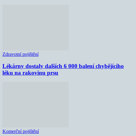
Zdravotní pojištění
Lékárny dostaly dalších 6 000 balení chybějícího
léku na rakovinu prsu
Komerční pojištění