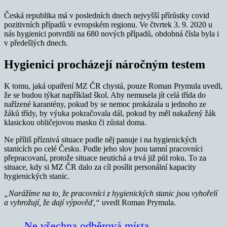
Česká republika má v posledních dnech nejvyšší přírůstky covid
pozitivních případů v evropském regionu. Ve čtvrtek 3. 9. 2020 u
nás hygienici potvrdili na 680 nových případů, obdobná čísla byla i
v předešlých dnech.
Hygienici procházejí náročným testem
K tomu, jaká opatření MZ ČR chystá, pouze Roman Prymula uvedl,
že se budou týkat například škol. Aby nemusela jít celá třída do
nařízené karantény, pokud by se nemoc prokázala u jednoho ze
žáků třídy, by výuka pokračovala dál, pokud by měl nakažený žák
klasickou obličejovou masku či zůstal doma.
Ne příliš příznivá situace podle něj panuje i na hygienických
stanicích po celé Česku. Podle jeho slov jsou tamní pracovníci
přepracovaní, protože situace neutichá a trvá již půl roku. To za
situace, kdy si MZ ČR dalo za cíl posílit personální kapacity
hygienických stanic.
„Narážíme na to, že pracovníci z hygienických stanic jsou vyhořelí
a vyhrožují, že dají výpověď,“
uvedl Roman Prymula.
Ne všechna odběrová místa