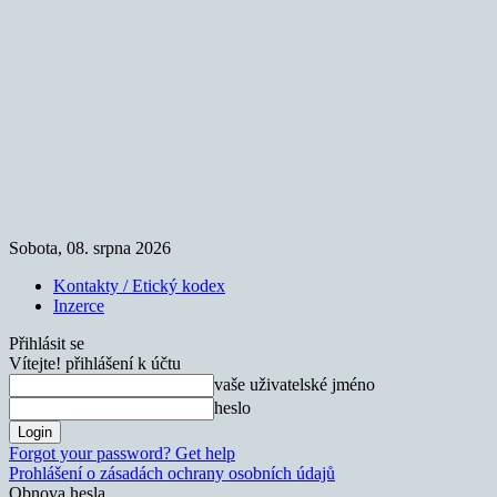
Sobota, 08. srpna 2026
Kontakty / Etický kodex
Inzerce
Přihlásit se
Vítejte! přihlášení k účtu
vaše uživatelské jméno
heslo
Forgot your password? Get help
Prohlášení o zásadách ochrany osobních údajů
Obnova hesla