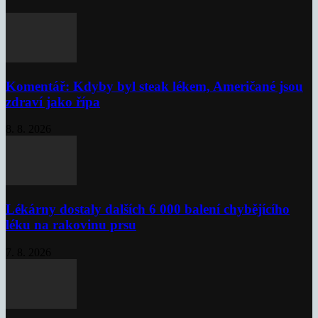
Komentář: Kdyby byl steak lékem, Američané jsou
zdraví jako řípa
8. 8. 2026
Lékárny dostaly dalších 6 000 balení chybějícího
léku na rakovinu prsu
7. 8. 2026