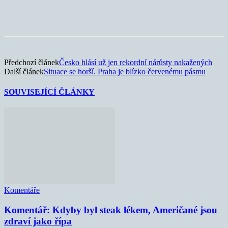
Předchozí článek
Česko hlásí už jen rekordní nárůsty nakažených
Další článek
Situace se horší. Praha je blízko červenému pásmu
SOUVISEJÍCÍ ČLÁNKY
Komentáře
Komentář: Kdyby byl steak lékem, Američané jsou
zdraví jako řípa