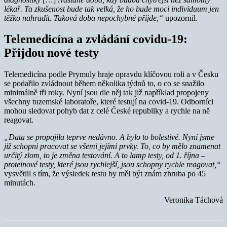
lékař. Ta zkušenost bude tak velká, že ho bude moci individuum jen
těžko nahradit. Taková doba nepochybně přijde,“
upozornil.
Telemedicína a zvládání covidu-19:
Přijdou nové testy
Telemedicína podle Prymuly hraje opravdu klíčovou roli a v Česku
se podařilo zvládnout během několika týdnů to, o co se snažilo
minimálně tři roky. Nyní jsou dle něj tak již například propojeny
všechny tuzemské laboratoře, které testují na covid-19. Odborníci
mohou sledovat pohyb dat z celé České republiky a rychle na ně
reagovat.
„Data se propojila teprve nedávno. A bylo to bolestivé. Nyní jsme
již schopni pracovat se všemi jejími prvky. To, co by mělo znamenat
určitý zlom, to je změna testování. A to lamp testy, od 1. října –
proteinové testy, které jsou rychlejší, jsou schopny rychle reagovat,“
vysvětlil s tím, že výsledek testu by měl být znám zhruba po 45
minutách.
Veronika Táchová