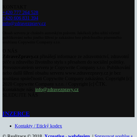
KONTAKT
+420 777 264 528
+420 606 831 394
info@zdravezpravy.cz
Obsah serveru je chráněn autorským právem. Jakékoli jeho užití včetně
publikování nebo jiného šíření je zakázáno bez předchozího písemného
souhlasu Copywrite Company s.r.o.
O NÁS
ZdraveZpravy.cz
přinášejí informace ze zdravotnictví, zdravotní
péče a zdravého životního stylu s přesahem do sociální politiky.
Provozovatelem serveru je Copywrite Company s.r.o. Publikování
nebo další šíření obsahu serveru www.zdravezpravy.cz je bez
souhlasu společnosti Copywrite Company zakázáno. Copyright [c]
2020 Copywrite Company s.r.o. / Copyright [c] ČTK.
Kontaktujte nás:
info@zdravezpravy.cz
SLEDUJTE NÁS
INZERCE
Kontakty / Etický kodex
© Realizace © 2018,
Xcreative - webdesign
. |
Spravovat souhlas s