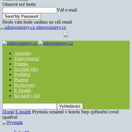
Obnovit své heslo
Váš e-mail
Heslo vám bude zasláno na váš email
zdravezpravy.cz
Aktuality
Zdravotnictví
Politika
Sociální věci
Pojištění
Pharma
Rozhovory
E-Health
Ke kávě i čaji
Domů
E-health
Prymula oznámil v hotelu Step zpřísnění covid
opatření