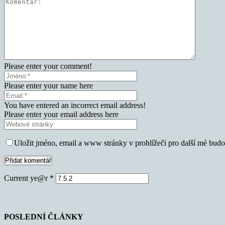
Please enter your comment!
Please enter your name here
You have entered an incorrect email address!
Please enter your email address here
Uložit jméno, email a www stránky v prohlížeči pro další mé bud
Current ye@r
*
POSLEDNÍ ČLÁNKY