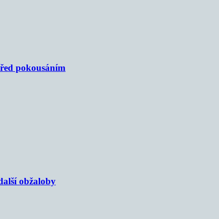
 před pokousáním
alší obžaloby