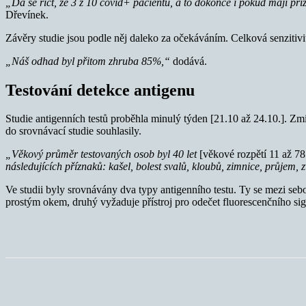
„Dá se říct, že 3 z 10 covid+ pacientů, a to dokonce i pokud mají pří
Dřevínek.
Závěry studie jsou podle něj daleko za očekáváním. Celková senzitivi
„Náš odhad byl přitom zhruba 85%,“
dodává.
Testování detekce antigenu
Studie antigenních testů proběhla minulý týden [21.10 až 24.10.]. Z
do srovnávací studie souhlasily.
„Věkový průměr testovaných osob byl 40 let
[věkové rozpětí 11 až 78 
následujících příznaků: kašel, bolest svalů, kloubů, zimnice, průjem, z
Ve studii byly srovnávány dva typy antigenního testu. Ty se mezi se
prostým okem, druhý vyžaduje přístroj pro odečet fluorescenčního sign
Sdílet