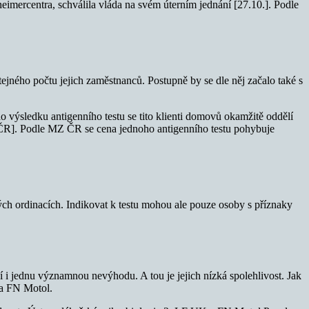
eimercentra, schválila vláda na svém úterním jednání [27.10.]. Podle
ejného počtu jejich zaměstnanců. Postupně by se dle něj začalo také s
o výsledku antigenního testu se tito klienti domovů okamžitě oddělí
 ČR]. Podle MZ ČR se cena jednoho antigenního testu pohybuje
vých ordinacích. Indikovat k testu mohou ale pouze osoby s příznaky
jí i jednu významnou nevýhodu. A tou je jejich nízká spolehlivost. Jak
 a FN Motol.