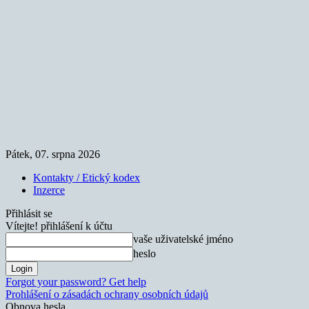
Pátek, 07. srpna 2026
Kontakty / Etický kodex
Inzerce
Přihlásit se
Vítejte! přihlášení k účtu
vaše uživatelské jméno
heslo
Forgot your password? Get help
Prohlášení o zásadách ochrany osobních údajů
Obnova hesla