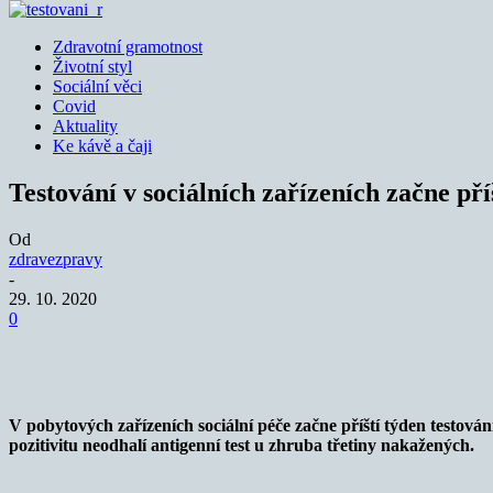
Zdravotní gramotnost
Životní styl
Sociální věci
Covid
Aktuality
Ke kávě a čaji
Testování v sociálních zařízeních začne pří
Od
zdravezpravy
-
29. 10. 2020
0
Sdílet
V pobytových zařízeních sociální péče začne příští týden testová
pozitivitu neodhalí antigenní test u zhruba třetiny nakažených.