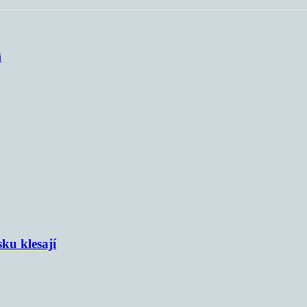
i
sku klesají