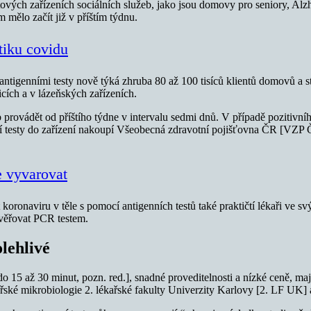
ových zařízeních sociálních služeb, jako jsou domovy pro seniory, Alzh
mělo začít již v příštím týdnu.
stiku covidu
tigenními testy nově týká zhruba 80 až 100 tisíců klientů domovů a st
cích a v lázeňských zařízeních.
provádět od příštího týdne v intervalu sedmi dnů. V případě pozitivníh
ní testy do zařízení nakoupí Všeobecná zdravotní pojišťovna ČR [VZP
e vyvarovat
koronaviru v těle s pomocí antigenních testů také praktičtí lékaři ve s
ověřovat PCR testem.
olehlivé
[do 15 až 30 minut, pozn. red.], snadné proveditelnosti a nízké ceně, ma
řské mikrobiologie 2. lékařské fakulty Univerzity Karlovy [2. LF UK]