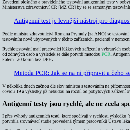
Zavedení plošného a pravidelného testování antigenními testy v pobyt
Ministerstva zdravotnictví ČR [MZ ČR] by se se samotným testováním 
Antigenní test je levnější nástroj pro diagno
Podle ministra zdravotnictví Romana Prymuly [za ANO] se testování an
testováním nově ubytovaných v těchto zařízeních, pacientů v nemocni
Rychlotestování mají pracovníci lůžkových zařízení u vybraných osob 
od zdravých osob a výsledek se dále potvrdí metodou
PCR
. Antigen
kolem 120 korun bez DPH.
Metoda PCR: Jak se na ni připravit a čeho s
V několika dnech začnou dle slov ministra s testováním na přítomnost 
covidu-19 a výsledky již nebudou na rozdíl od pobytových zařízení 
Antigenní testy jsou rychlé, ale ne zcela sp
I přes výhody antigenních testů, které spočívají v rychlosti výsledku 
potvrdila srovnávací studie provedená týmem pracovníků Ústavu léka