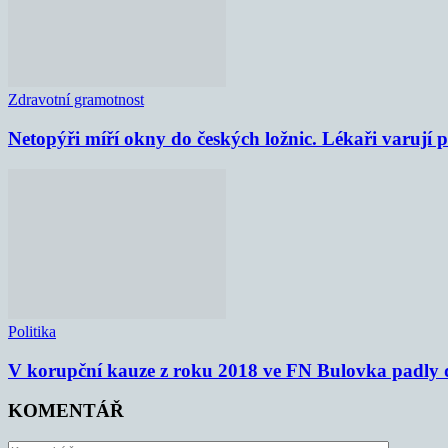
Zdravotní gramotnost
Netopýři míří okny do českých ložnic. Lékaři varují
Politika
V korupční kauze z roku 2018 ve FN Bulovka padly d
KOMENTÁŘ