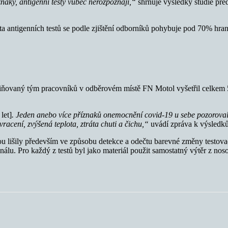
znaky, antigenní testy vůbec nerozpoznají,“
shrnuje výsledky studie př
ta antigenních testů se podle zjištění odborníků pohybuje pod 70% hran
miňovaný tým pracovníků v odběrovém místě FN Motol vyšetřil celkem 5
let]
. Jeden anebo více příznaků onemocnění covid-19 u sebe pozorova
vracení, zvýšená teplota, ztráta chuti a čichu,“
uvádí zpráva k výsledků
bou lišily především ve způsobu detekce a odečtu barevné změny testova
álu. Pro každý z testů byl jako materiál použit samostatný výtěr z nos