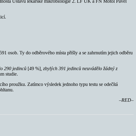
ednosta Ústavu lékařské mikrobiologie 2. LF UK a FN Motol Pavel
icí.
91 osob. Ty do odběrového místa přišly a se zahrnutím jejich odběru
lo 290 jedinců
[49 %]
, zbylých 391 jedinců neuvádělo žádný z
m studie.
cího proužku. Zatímco výsledek jednoho typu testu se odečítá
ohltanu.
–RED–