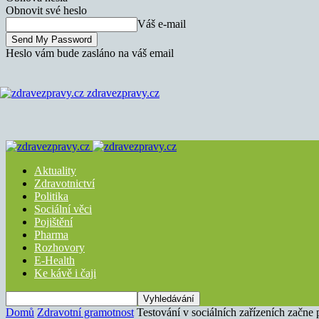
Obnovit své heslo
Váš e-mail
Heslo vám bude zasláno na váš email
zdravezpravy.cz
Aktuality
Zdravotnictví
Politika
Sociální věci
Pojištění
Pharma
Rozhovory
E-Health
Ke kávě i čaji
Domů
Zdravotní gramotnost
Testování v sociálních zařízeních začne p