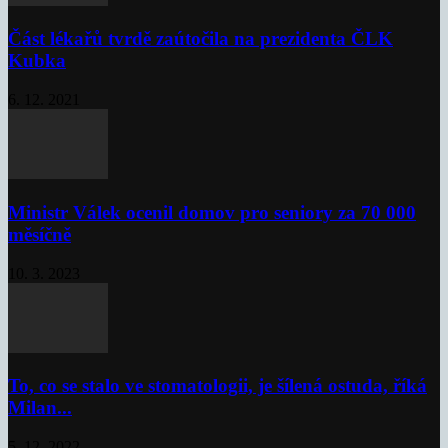
Část lékařů tvrdě zaútočila na prezidenta ČLK
Kubka
6. 12. 2021
Ministr Válek ocenil domov pro seniory za 70 000
měsíčně
10. 3. 2023
To, co se stalo ve stomatologii, je šílená ostuda, říká
Milan...
5. 12. 2022