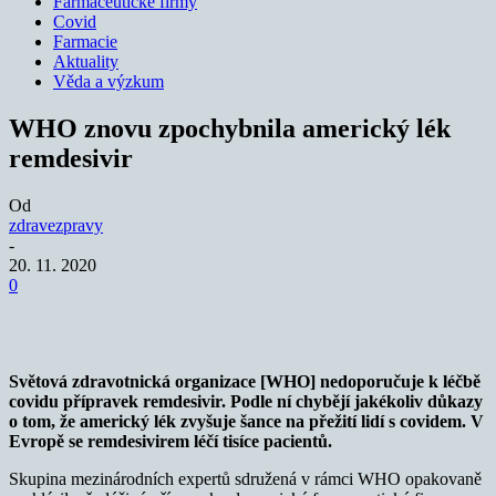
Farmaceutické firmy
Covid
Farmacie
Aktuality
Věda a výzkum
WHO znovu zpochybnila americký lék
remdesivir
Od
zdravezpravy
-
20. 11. 2020
0
Světová zdravotnická organizace [WHO] nedoporučuje k léčbě
covidu přípravek remdesivir. Podle ní chybějí jakékoliv důkazy
o tom, že americký lék zvyšuje šance na přežití lidí s covidem. V
Evropě se remdesivirem léčí tisíce pacientů.
Skupina mezinárodních expertů sdružená v rámci WHO opakovaně