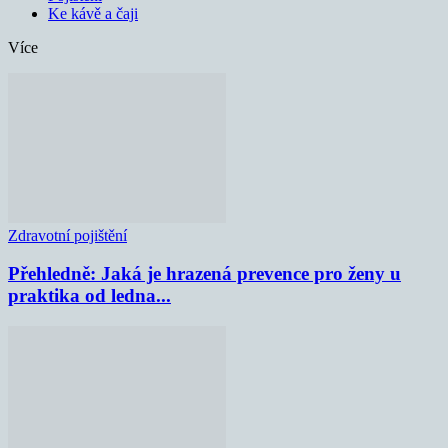
Ke kávě a čaji
Více
Zdravotní pojištění
Přehledně: Jaká je hrazená prevence pro ženy u
praktika od ledna...