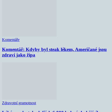
Komentáře
Komentář: Kdyby byl steak lékem, Američané jsou
zdraví jako řípa
Zdravotní gramotnost