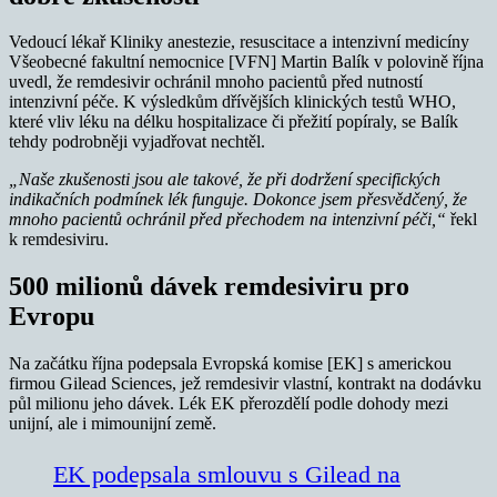
Vedoucí lékař Kliniky anestezie, resuscitace a intenzivní medicíny
Všeobecné fakultní nemocnice [VFN] Martin Balík v polovině října
uvedl, že remdesivir ochránil mnoho pacientů před nutností
intenzivní péče. K výsledkům dřívějších klinických testů WHO,
které vliv léku na délku hospitalizace či přežití popíraly, se Balík
tehdy podrobněji vyjadřovat nechtěl.
„Naše zkušenosti jsou ale takové, že při dodržení specifických
indikačních podmínek lék funguje. Dokonce jsem přesvědčený, že
mnoho pacientů ochránil před přechodem na intenzivní péči,“
řekl
k remdesiviru.
500 milionů dávek remdesiviru pro
Evropu
Na začátku října podepsala Evropská komise [EK] s americkou
firmou Gilead Sciences, jež remdesivir vlastní, kontrakt na dodávku
půl milionu jeho dávek. Lék EK přerozdělí podle dohody mezi
unijní, ale i mimounijní země.
EK podepsala smlouvu s Gilead na