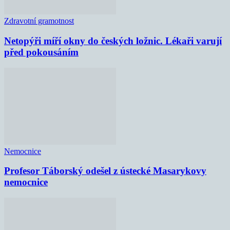
Zdravotní gramotnost
Netopýři míří okny do českých ložnic. Lékaři varují
před pokousáním
Nemocnice
Profesor Táborský odešel z ústecké Masarykovy
nemocnice