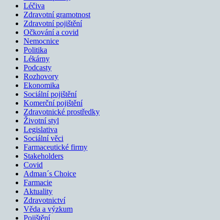
Léčiva
Zdravotní gramotnost
Zdravotní pojištění
Očkování a covid
Nemocnice
Politika
Lékárny
Podcasty
Rozhovory
Ekonomika
Sociální pojištění
Komerční pojištění
Zdravotnické prostředky
Životní styl
Legislativa
Sociální věci
Farmaceutické firmy
Stakeholders
Covid
Adman´s Choice
Farmacie
Aktuality
Zdravotnictví
Věda a výzkum
Pojištění