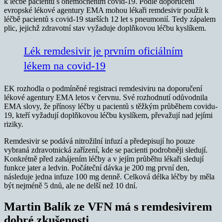
k léčbě pacientů s onemocněním covid-19. Podle doporučení
evropské lékové agentury EMA mohou lékaři remdesivir použít k
léčbě pacientů s covid-19 starších 12 let s pneumonií. Tedy zápalem
plic, jejichž zdravotní stav vyžaduje doplňkovou léčbu kyslíkem.
Lék remdesivir je prvním oficiálním
lékem na covid-19
EK rozhodla o podmíněné registraci remdesiviru na doporučení
lékové agentury EMA letos v červnu. Své rozhodnutí odůvodnila
EMA slovy, že přínosy léčby u pacientů s těžkým průběhem covidu-
19, kteří vyžadují doplňkovou léčbu kyslíkem, převažují nad jejími
riziky.
Remdesivir se podává nitrožilní infuzí a předepisují ho pouze
vybraná zdravotnická zařízení, kde se pacienti podrobněji sledují.
Konkrétně před zahájením léčby a v jejím průběhu lékaři sledují
funkce jater a ledvin. Počáteční dávka je 200 mg první den,
následuje jedna infuze 100 mg denně. Celková délka léčby by měla
být nejméně 5 dnů, ale ne delší než 10 dní.
Martin Balík ze VFN má s remdesivirem
dobré zkušenosti