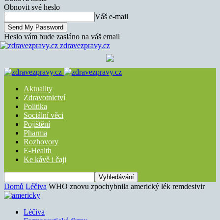
Obnovit své heslo
Váš e-mail
Heslo vám bude zasláno na váš email
zdravezpravy.cz
Aktuality
Zdravotnictví
Politika
Sociální věci
Pojištění
Pharma
Rozhovory
E-Health
Ke kávě i čaji
Domů
Léčiva
WHO znovu zpochybnila americký lék remdesivir
Léčiva