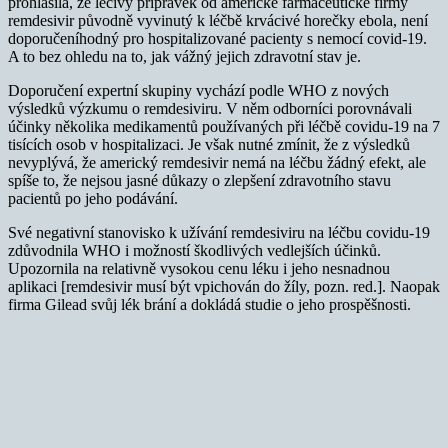
prohlásila, že léčivý přípravek od americké farmaceutické firmy
remdesivir původně vyvinutý k léčbě krvácivé horečky ebola, není
doporučeníhodný pro hospitalizované pacienty s nemocí covid-19.
A to bez ohledu na to, jak vážný jejich zdravotní stav je.
Doporučení expertní skupiny vychází podle WHO z nových
výsledků výzkumu o remdesiviru. V něm odborníci porovnávali
účinky několika medikamentů používaných při léčbě covidu-19 na 7
tisících osob v hospitalizaci. Je však nutné zmínit, že z výsledků
nevyplývá, že americký remdesivir nemá na léčbu žádný efekt, ale
spíše to, že nejsou jasné důkazy o zlepšení zdravotního stavu
pacientů po jeho podávání.
Své negativní stanovisko k užívání remdesiviru na léčbu covidu-19
zdůvodnila WHO i možností škodlivých vedlejších účinků.
Upozornila na relativně vysokou cenu léku i jeho nesnadnou
aplikaci [remdesivir musí být vpichován do žíly, pozn. red.]. Naopak
firma Gilead svůj lék brání a dokládá studie o jeho prospěšnosti.