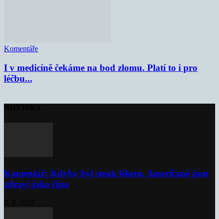
Komentáře
I v medicíně čekáme na bod zlomu. Platí to i pro
léčbu...
NOVINKY
Komentář: Kdyby byl steak lékem, Američané jsou
zdraví jako řípa
8. 8. 2026