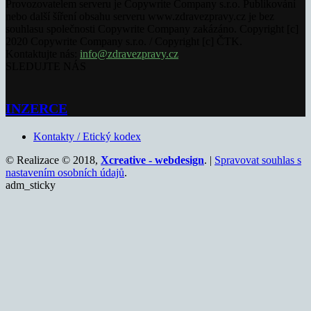
Provozovatelem serveru je Copywrite Company s.r.o. Publikování
nebo další šíření obsahu serveru www.zdravezpravy.cz je bez
souhlasu společnosti Copywrite Company zakázáno. Copyright [c]
2020 Copywrite Company s.r.o. / Copyright [c] ČTK.
Kontaktujte nás:
info@zdravezpravy.cz
SLEDUJTE NÁS
INZERCE
Kontakty / Etický kodex
© Realizace © 2018,
Xcreative - webdesign
. |
Spravovat souhlas s
nastavením osobních údajů
.
adm_sticky