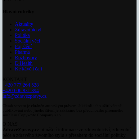
Hlavní rubriky
Aktuality
Zdravotnictví
Politika
Sociální věci
Pojištění
Pharma
Rozhovory
E-Health
Ke kávě i čaji
KONTAKT
+420 777 264 528
+420 606 831 394
info@zdravezpravy.cz
Obsah serveru je chráněn autorským právem. Jakékoli jeho užití včetně
publikování nebo jiného šíření je zakázáno bez předchozího písemného
souhlasu Copywrite Company s.r.o.
O NÁS
ZdraveZpravy.cz
přinášejí informace ze zdravotnictví, zdravotní
péče a zdravého životního stylu s přesahem do sociální politiky.