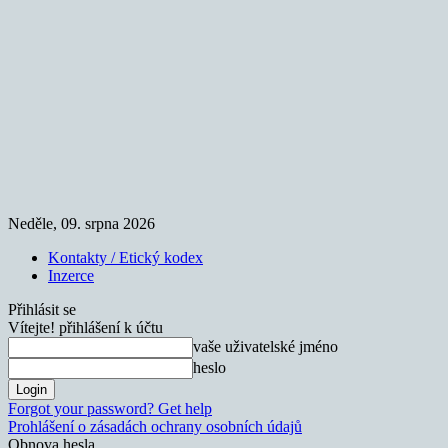
Neděle, 09. srpna 2026
Kontakty / Etický kodex
Inzerce
Přihlásit se
Vítejte! přihlášení k účtu
vaše uživatelské jméno
heslo
Forgot your password? Get help
Prohlášení o zásadách ochrany osobních údajů
Obnova hesla