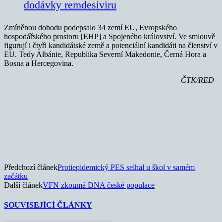
dodávky remdesiviru
Zmíněnou dohodu podepsalo 34 zemí EU, Evropského
hospodářského prostoru [EHP] a Spojeného království. Ve smlouvě
figurují i čtyři kandidátské země a potenciální kandidáti na členství v
EU. Tedy Albánie, Republika Severní Makedonie, Černá Hora a
Bosna a Hercegovina.
–ČTK/RED–
Předchozí článek
Protiepidemický PES selhal u škol v samém
začátku
Další článek
VFN zkoumá DNA české populace
SOUVISEJÍCÍ ČLÁNKY