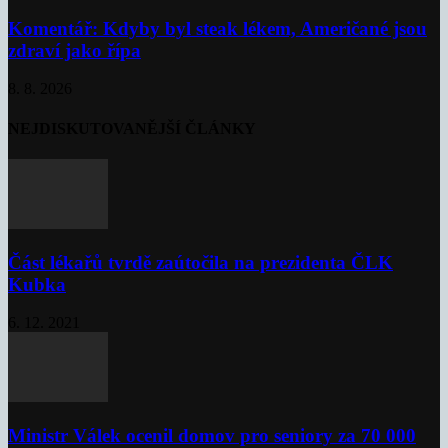
Komentář: Kdyby byl steak lékem, Američané jsou
zdraví jako řípa
8. 8. 2026
NEJDISKUTOVANĚJŠÍ ČLÁNKY
Část lékařů tvrdě zaútočila na prezidenta ČLK
Kubka
6. 12. 2021
Ministr Válek ocenil domov pro seniory za 70 000