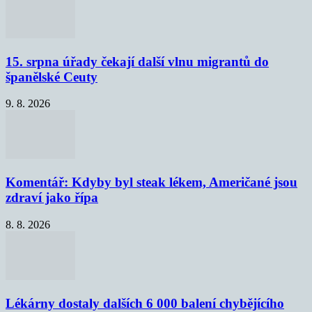
15. srpna úřady čekají další vlnu migrantů do
španělské Ceuty
9. 8. 2026
Komentář: Kdyby byl steak lékem, Američané jsou
zdraví jako řípa
8. 8. 2026
Lékárny dostaly dalších 6 000 balení chybějícího