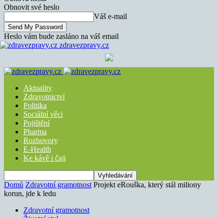
Obnovit své heslo
Váš e-mail
Heslo vám bude zasláno na váš email
zdravezpravy.cz
Aktuality
Zdravotnictví
Politika
Sociální věci
Pojištění
Pharma
Rozhovory
E-Health
Ke kávě i čaji
Domů
Zdravotní gramotnost
Projekt eRouška, který stál miliony
korun, jde k ledu
Zdravotní gramotnost