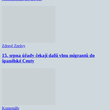
Zdravé Zprávy
15. srpna úřady čekají další vlnu migrantů do
španělské Ceuty
Komentáře