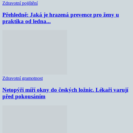
Zdravotní pojištění
Přehledně: Jaká je hrazená prevence pro ženy u
praktika od ledna...
Zdravotní gramotnost
Netopýři míří okny do českých ložnic. Lékaři varují
před pokousáním