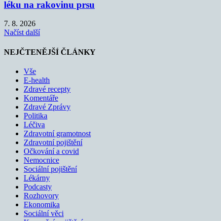
léku na rakovinu prsu
7. 8. 2026
Načíst další
NEJČTENĚJŠÍ ČLÁNKY
Vše
E-health
Zdravé recepty
Komentáře
Zdravé Zprávy
Politika
Léčiva
Zdravotní gramotnost
Zdravotní pojištění
Očkování a covid
Nemocnice
Sociální pojištění
Lékárny
Podcasty
Rozhovory
Ekonomika
Sociální věci