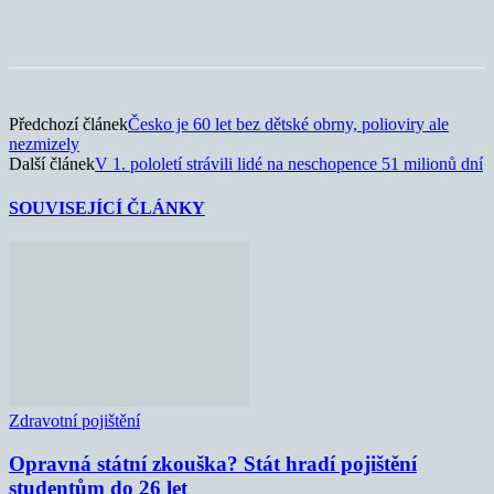
Předchozí článek
Česko je 60 let bez dětské obrny, polioviry ale
nezmizely
Další článek
V 1. pololetí strávili lidé na neschopence 51 milionů dní
SOUVISEJÍCÍ ČLÁNKY
Zdravotní pojištění
Opravná státní zkouška? Stát hradí pojištění
studentům do 26 let