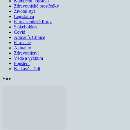
Komerční pojištění
Zdravotnické prostředky
Životní styl
Legislativa
Farmaceutické firmy
Stakeholders
Covid
Adman´s Choice
Farmacie
Aktuality
Zdravotnictví
Věda a výzkum
Pojištění
Ke kávě a čaji
Více