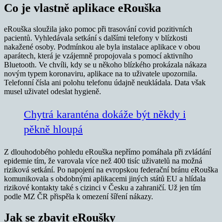
Co je vlastně aplikace eRouška
eRouška sloužila jako pomoc při trasování covid pozitivních
pacientů. Vyhledávala setkání s dalšími telefony v blízkosti
nakažené osoby. Podmínkou ale byla instalace aplikace v obou
aparátech, která je vzájemně propojovala s pomocí aktivního
Bluetooth. Ve chvíli, kdy se u někoho blízkého prokázala nákaza
novým typem koronaviru, aplikace na to uživatele upozornila.
Telefonní čísla ani polohu telefonu údajně neukládala. Data však
musel uživatel odeslat hygieně.
Chytrá karanténa dokáže být někdy i
pěkně hloupá
Z dlouhodobého pohledu eRouška nepřímo pomáhala při zvládání
epidemie tím, že varovala více než 400 tisíc uživatelů na možná
riziková setkání. Po napojení na evropskou federační bránu eRouška
komunikovala s obdobnými aplikacemi jiných států EU a hlídala
rizikové kontakty také s cizinci v Česku a zahraničí. Už jen tím
podle MZ ČR přispěla k omezení šíření nákazy.
Jak se zbavit eRoušky