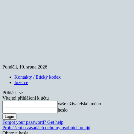
Pondělí, 10. srpna 2026
Kontakty / Etický kodex
Inzerce
Přihlásit se
Vítejte! přihlášení k účtu
vaše uživatelské jméno
heslo
Forgot your password? Get help
Prohlášení o zásadách ochrany osobních údajů
Obnova hesla