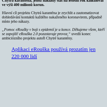
Chytrá karanténa, jehož náklady stát na letošní rok kalkuloval
ve výši 400 milionů korun.
Hlavní cíl projektu Chytrá karanténa je zrychlit a zautomatizovat
dohledávání kontaktů každého nakaženého koronavirem, případně
místo jeho nákazy.
„Pomoc eRoušky v boji s epidemií je u konce. Děkujeme všem, kteří
se zapojili! eRouška 2.0 pozastavuje provoz,“
uvedli konec
ambiciózního projektu autoři Chytré karantény.
Aplikaci eRouška používá prozatím jen
220 000 lidí