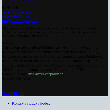
KONTAKT
+420 777 264 528
+420 606 831 394
info@zdravezpravy.cz
Obsah serveru je chráněn autorským právem. Jakékoli jeho užití včetně
publikování nebo jiného šíření je zakázáno bez předchozího písemného
souhlasu Copywrite Company s.r.o.
O NÁS
ZdraveZpravy.cz
přinášejí informace ze zdravotnictví, zdravotní
péče a zdravého životního stylu s přesahem do sociální politiky.
Provozovatelem serveru je Copywrite Company s.r.o. Publikování
nebo další šíření obsahu serveru www.zdravezpravy.cz je bez
souhlasu společnosti Copywrite Company zakázáno. Copyright [c]
2020 Copywrite Company s.r.o. / Copyright [c] ČTK.
Kontaktujte nás:
info@zdravezpravy.cz
SLEDUJTE NÁS
INZERCE
Kontakty / Etický kodex