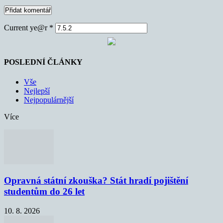
Current ye@r
*
POSLEDNÍ ČLÁNKY
Vše
Nejlepší
Nejpopulárnější
Více
Opravná státní zkouška? Stát hradí pojištění
studentům do 26 let
10. 8. 2026