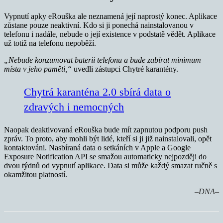
Vypnutí apky eRouška ale neznamená její naprostý konec. Aplikace
zůstane pouze neaktivní. Kdo si ji ponechá nainstalovanou v
telefonu i nadále, nebude o její existence v podstatě vědět. Aplikace
už totiž na telefonu nepoběží.
„Nebude konzumovat baterii telefonu a bude zabírat minimum
místa v jeho paměti,“
uvedli zástupci Chytré karantény.
Chytrá karanténa 2.0 sbírá data o
zdravých i nemocných
Naopak deaktivovaná eRouška bude mít zapnutou podporu push
zpráv. To proto, aby mohli být lidé, kteří si ji již nainstalovali, opět
kontaktováni. Nasbíraná data o setkáních v Apple a Google
Exposure Notification API se smažou automaticky nejpozději do
dvou týdnů od vypnutí aplikace. Data si může každý smazat ručně s
okamžitou platností.
–DNA–