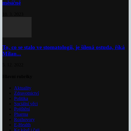
měsíčně
10. 3. 2023
To, co se stalo ve stomatologii, je šílená ostuda, říká
Milan...
5. 12. 2022
Hlavní rubriky
Aktuality
Zdravotnictví
Politika
Sociální věci
Pojištění
Pharma
Rozhovory
E-Health
Ke kávě i čaji