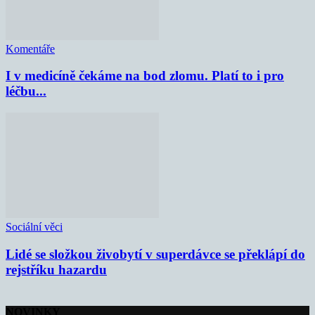
Komentáře
I v medicíně čekáme na bod zlomu. Platí to i pro
léčbu...
Sociální věci
Lidé se složkou živobytí v superdávce se překlápí do
rejstříku hazardu
NOVINKY