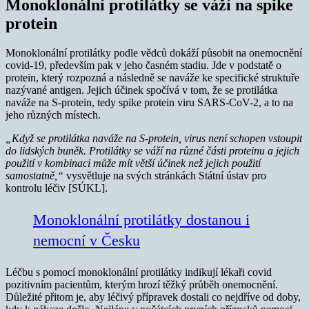
Monoklonální protilátky se váží na spike
protein
Monoklonální protilátky podle vědců dokáží působit na onemocnění
covid-19, především pak v jeho časném stadiu. Jde v podstatě o
protein, který rozpozná a následně se naváže ke specifické struktuře
nazývané antigen. Jejich účinek spočívá v tom, že se protilátka
naváže na S-protein, tedy spike protein viru SARS-CoV-2, a to na
jeho různých místech.
„Když se protilátka naváže na S-protein, virus není schopen vstoupit
do lidských buněk. Protilátky se váží na různé části proteinu a jejich
použití v kombinaci může mít větší účinek než jejich použití
samostatně,“
vysvětluje na svých stránkách Státní ústav pro
kontrolu léčiv [SÚKL].
Monoklonální protilátky dostanou i
nemocní v Česku
Léčbu s pomocí monoklonální protilátky indikují lékaři covid
pozitivním pacientům, kterým hrozí těžký průběh onemocnění.
Důležité přitom je, aby léčivý přípravek dostali co nejdříve od doby,