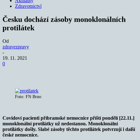
Aktuality
Zdravotnictví
Česku dochází zásoby monoklonálních
protilátek
Od
zdravezpravy
-
19. 11. 2021
0
Foto: FN Brno
Covidoví pacienti příbramské nemocnice příští pondělí [22.11.]
monoklonální protilátky už nedostanou. Monoklonální
protilátky došly. Slabé zásoby těchto protilátek potvrzují i další
české nemocnice.