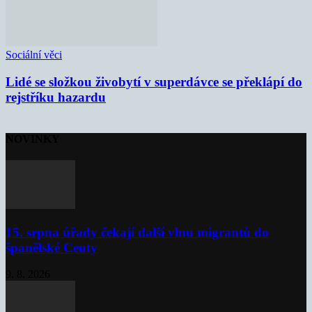
Sociální věci
Lidé se složkou živobytí v superdávce se překlápí do
rejstříku hazardu
NOVINKY
15. srpna úřady čekají další vlnu migrantů do
španělské Ceuty
9. 8. 2026