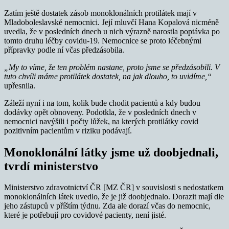
Zatím ještě dostatek zásob monoklonálních protilátek mají v
Mladoboleslavské nemocnici. Její mluvčí Hana Kopalová nicméně
uvedla, že v posledních dnech u nich výrazně narostla poptávka po
tomto druhu léčby covidu-19. Nemocnice se proto léčebnými
přípravky podle ní včas předzásobila.
„My to víme, že ten problém nastane, proto jsme se předzásobili. V
tuto chvíli máme protilátek dostatek, na jak dlouho, to uvidíme,“
upřesnila.
Záleží nyní i na tom, kolik bude chodit pacientů a kdy budou
dodávky opět obnoveny. Podotkla, že v posledních dnech v
nemocnici navýšili i počty lůžek, na kterých protilátky covid
pozitivním pacientům v riziku podávají.
Monoklonální látky jsme už doobjednali,
tvrdí ministerstvo
Ministerstvo zdravotnictví ČR [MZ ČR] v souvislosti s nedostatkem
monoklonálních látek uvedlo, že je již doobjednalo. Dorazit mají dle
jeho zástupců v příštím týdnu. Zda ale dorazí včas do nemocnic,
které je potřebují pro covidové pacienty, není jisté.