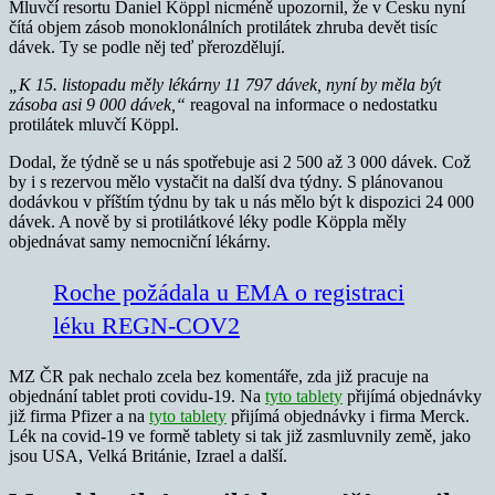
Mluvčí resortu Daniel Köppl nicméně upozornil, že v Česku nyní
čítá objem zásob monoklonálních protilátek zhruba devět tisíc
dávek. Ty se podle něj teď přerozdělují.
„K 15. listopadu měly lékárny 11 797 dávek, nyní by měla být
zásoba asi 9 000 dávek,“
reagoval na informace o nedostatku
protilátek mluvčí Köppl.
Dodal, že týdně se u nás spotřebuje asi 2 500 až 3 000 dávek. Což
by i s rezervou mělo vystačit na další dva týdny. S plánovanou
dodávkou v příštím týdnu by tak u nás mělo být k dispozici 24 000
dávek. A nově by si protilátkové léky podle Köppla měly
objednávat samy nemocniční lékárny.
Roche požádala u EMA o registraci
léku REGN-COV2
MZ ČR pak nechalo zcela bez komentáře, zda již pracuje na
objednání tablet proti covidu-19. Na
tyto tablety
přijímá objednávky
již firma Pfizer a na
tyto tablety
přijímá objednávky i firma Merck.
Lék na covid-19 ve formě tablety si tak již zasmluvnily země, jako
jsou USA, Velká Británie, Izrael a další.