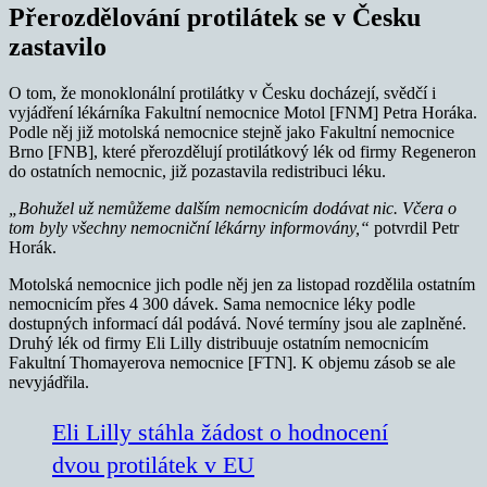
Přerozdělování protilátek se v Česku
zastavilo
O tom, že monoklonální protilátky v Česku docházejí, svědčí i
vyjádření lékárníka Fakultní nemocnice Motol [FNM] Petra Horáka.
Podle něj již motolská nemocnice stejně jako Fakultní nemocnice
Brno [FNB], které přerozdělují protilátkový lék od firmy Regeneron
do ostatních nemocnic, již pozastavila redistribuci léku.
„Bohužel už nemůžeme dalším nemocnicím dodávat nic. Včera o
tom byly všechny nemocniční lékárny informovány,“
potvrdil Petr
Horák.
Motolská nemocnice jich podle něj jen za listopad rozdělila ostatním
nemocnicím přes 4 300 dávek. Sama nemocnice léky podle
dostupných informací dál podává. Nové termíny jsou ale zaplněné.
Druhý lék od firmy Eli Lilly distribuuje ostatním nemocnicím
Fakultní Thomayerova nemocnice [FTN]. K objemu zásob se ale
nevyjádřila.
Eli Lilly stáhla žádost o hodnocení
dvou protilátek v EU