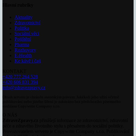
Hlavní rubriky
Aktuality
Zdravotnictví
Politika
Sociální věci
Pojištění
Pharma
Rozhovory
E-Health
Ke kávě i čaji
KONTAKT
+420 777 264 528
+420 606 831 394
info@zdravezpravy.cz
Obsah serveru je chráněn autorským právem. Jakékoli jeho užití včetně
publikování nebo jiného šíření je zakázáno bez předchozího písemného
souhlasu Copywrite Company s.r.o.
O NÁS
ZdraveZpravy.cz
přinášejí informace ze zdravotnictví, zdravotní
péče a zdravého životního stylu s přesahem do sociální politiky.
Provozovatelem serveru je Copywrite Company s.r.o. Publikování