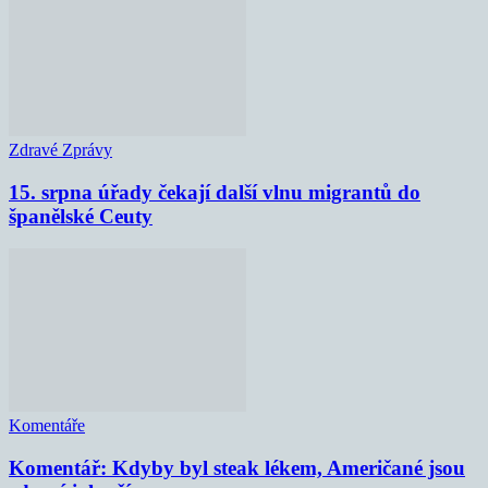
Zdravé Zprávy
15. srpna úřady čekají další vlnu migrantů do
španělské Ceuty
Komentáře
Komentář: Kdyby byl steak lékem, Američané jsou