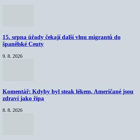
15. srpna úřady čekají další vlnu migrantů do
španělské Ceuty
9. 8. 2026
Komentář: Kdyby byl steak lékem, Američané jsou
zdraví jako řípa
8. 8. 2026