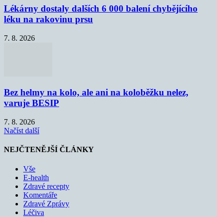
Lékárny dostaly dalších 6 000 balení chybějícího
léku na rakovinu prsu
7. 8. 2026
Bez helmy na kolo, ale ani na koloběžku nelez,
varuje BESIP
7. 8. 2026
Načíst další
NEJČTENĚJŠÍ ČLÁNKY
Vše
E-health
Zdravé recepty
Komentáře
Zdravé Zprávy
Léčiva