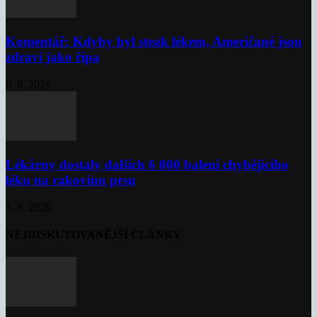
Komentář: Kdyby byl steak lékem, Američané jsou
zdraví jako řípa
8. 8. 2026
Lékárny dostaly dalších 6 000 balení chybějícího
léku na rakovinu prsu
7. 8. 2026
NEJDISKUTOVANĚJŠÍ ČLÁNKY