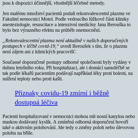
jsou k dispozici účinnější, vhodnější léčebné metody.
Jen malému množství pacientů podali rekonvalescentní plazmu ve
Fakultní nemocnici Motol. Podle vedoucího lůžkové části kliniky
anesteziologie, resuscitace a intenzivní medicíny Jana Berouška to
bylo bez výrazného efektu na průběh onemocnění.
„Rekonvalescentní plazma není aktuálně v našich doporučených
postupech v léčbě covid-19,“
uvedl Beroušek s tím, že o plazmu
není zájem ani z klinických pracovišť.
Současné doporučené postupy odborné společnosti byly vydány v
dubnu letošního roku. Při hospitalizaci, ale i domácí samoléčbě se
tak podle lékařů pacientům podávají například léky proti bolesti, na
snížení teploty nebo proti kašli.
Příznaky covidu-19 zmírní i běžně
dostupná léčiva
Pacienti hospitalizovaní v nemocnici mohou mít nosní kanylou nebo
maskou dodávaný kyslík. A zmíněná odborná doporučení hovoří
také o aktivním polohování. Jde tedy o změny poloh nebo úlevovou
polohu na břiše.