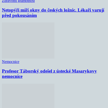
Zdravotní gramotnost
Netopýři míří okny do českých ložnic. Lékaři varují
před pokousáním
Nemocnice
Profesor Táborský odešel z ústecké Masarykovy
nemocnice