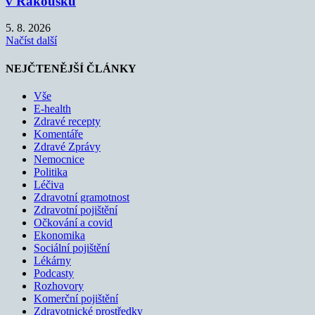
v Rakousku
5. 8. 2026
Načíst další
NEJČTENĚJŠÍ ČLÁNKY
Vše
E-health
Zdravé recepty
Komentáře
Zdravé Zprávy
Nemocnice
Politika
Léčiva
Zdravotní gramotnost
Zdravotní pojištění
Očkování a covid
Ekonomika
Sociální pojištění
Lékárny
Podcasty
Rozhovory
Komerční pojištění
Zdravotnické prostředky