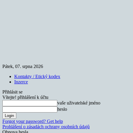
Pátek, 07. srpna 2026
Kontakty / Etický kodex
Inzerce
Přihlásit se
Vítejte! přihlášení k účtu
vaše uživatelské jméno
heslo
Forgot your password? Get help
Prohlášení o zásadách ochrany osobních údajů
Obnova hesla