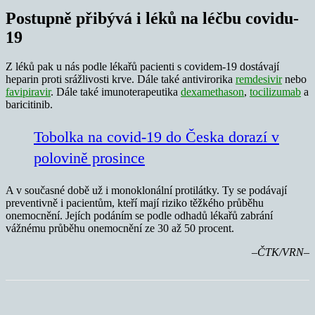
Postupně přibývá i léků na léčbu covidu-
19
Z léků pak u nás podle lékařů pacienti s covidem-19 dostávají
heparin proti srážlivosti krve. Dále také antivirorika
remdesivir
nebo
favipiravir
. Dále také imunoterapeutika
dexamethason
,
tocilizumab
a
baricitinib.
Tobolka na covid-19 do Česka dorazí v
polovině prosince
A v současné době už i monoklonální protilátky. Ty se podávají
preventivně i pacientům, kteří mají riziko těžkého průběhu
onemocnění. Jejích podáním se podle odhadů lékařů zabrání
vážnému průběhu onemocnění ze 30 až 50 procent.
–ČTK/VRN–