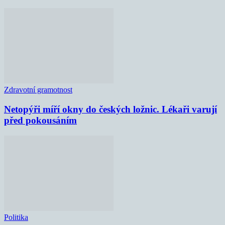
Zdravotní gramotnost
Netopýři míří okny do českých ložnic. Lékaři varují
před pokousáním
Politika