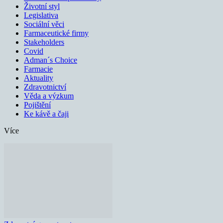
Životní styl
Legislativa
Sociální věci
Farmaceutické firmy
Stakeholders
Covid
Adman´s Choice
Farmacie
Aktuality
Zdravotnictví
Věda a výzkum
Pojištění
Ke kávě a čaji
Více