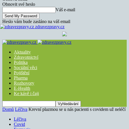
Obnovit své heslo
Váš e-mail
Heslo vám bude zasláno na váš email
zdravezpravy.cz
Aktuality
Zdravotnictví
Politika
Sociální věci
Pojištění
Pharma
Rozhovory
E-Health
Ke kávě i čaji
Domů
Léčiva
Krevní plazmou se u nás pacienti s covidem už neléčí
Léčiva
Covid