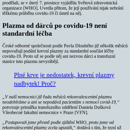
prodělali, se v úterý 7. prosince vyjádřila Světová zdravotnická
organizace [WHO]. Uvedla přitom, že její používání nijak nebrání
těžkému průběhu covidu-19 či úmrtí na něj.
Plazma od dárců po covidu-19 není
standardní léčba
České odborné společnosti podle Pavla Dlouhého již několik měsíců
nepovažují podání krevní plazmy za standardní součást léčby
covidu-19. Proto už se podle něj ani nezvou dárci a transfuzní
stanice tuto plazmu nevyrábějí.
Plné krve je nedostatek, krevní plazmy
nadbytek! Proč?
„V naší nemocnici již řadu měsíců rekonvalescentní plazmu
neodebíráme a ani se nepodává pacientům s nemocí covid-19,“
potvrzuje primářka transfuzního oddělení Daniela Dušková
Všeobecné fakultní nemocnice v Praze [VFN].
„Postupovali jsme přesně podle zjištění WHO, proto jsme od
rekonvalescentní plazmy zcela upustili,“
dodává s tím, že nyní už