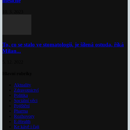
měsíčně
10. 3. 2023
To, co se stalo ve stomatologii, je šílená ostuda, říká
Milan...
5. 12. 2022
Hlavní rubriky
Aktuality
Zdravotnictví
Politika
Sociální věci
Pojištění
Pharma
Rozhovory
E-Health
Ke kávě i čaji