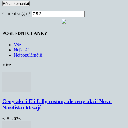
Current ye@r
*
POSLEDNÍ ČLÁNKY
Vše
Nejlepší
Nejpopulárnější
Více
Ceny akcií Eli Lilly rostou, ale ceny akcií Novo
Nordisku klesají
6. 8. 2026