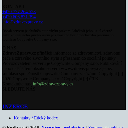
KONTAKT
+420 777 264 528
+420 606 831 394
info@zdravezpravy.cz
Obsah serveru je chráněn autorským právem. Jakékoli jeho užití včetně
publikování nebo jiného šíření je zakázáno bez předchozího písemného
souhlasu Copywrite Company s.r.o.
O NÁS
ZdraveZpravy.cz
přinášejí informace ze zdravotnictví, zdravotní
péče a zdravého životního stylu s přesahem do sociální politiky.
Provozovatelem serveru je Copywrite Company s.r.o. Publikování
nebo další šíření obsahu serveru www.zdravezpravy.cz je bez
souhlasu společnosti Copywrite Company zakázáno. Copyright [c]
2020 Copywrite Company s.r.o. / Copyright [c] ČTK.
Kontaktujte nás:
info@zdravezpravy.cz
SLEDUJTE NÁS
INZERCE
Kontakty / Etický kodex
© Realizace © 2018,
Xcreative - webdesign
. |
Spravovat souhlas s