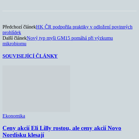
Předchozí článek
HK ČR podpořila praktiky v odložení povinných
prohlídek
Další článek
Nový typ myši GM15 pomáhá při výzkumu
mikrobiomu
SOUVISEJÍCÍ ČLÁNKY
Ekonomika
Ceny akcií Eli Lilly rostou, ale ceny akcií Novo
Nordisku klesají