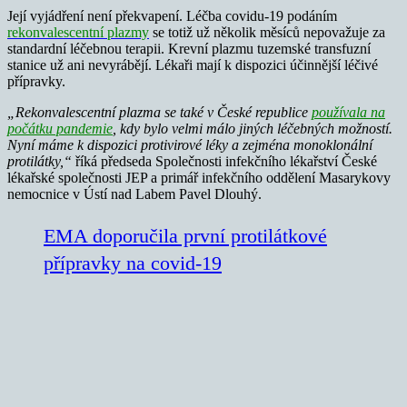
Její vyjádření není překvapení. Léčba covidu-19 podáním
rekonvalescentní plazmy
se totiž už několik měsíců nepovažuje za
standardní léčebnou terapii. Krevní plazmu tuzemské transfuzní
stanice už ani nevyrábějí. Lékaři mají k dispozici účinnější léčivé
přípravky.
„Rekonvalescentní plazma se také v České republice
používala na
počátku pandemie
, kdy bylo velmi málo jiných léčebných možností.
Nyní máme k dispozici protivirové léky a zejména monoklonální
protilátky,“
říká předseda Společnosti infekčního lékařství České
lékařské společnosti JEP a primář infekčního oddělení Masarykovy
nemocnice v Ústí nad Labem Pavel Dlouhý.
EMA doporučila první protilátkové
přípravky na covid-19