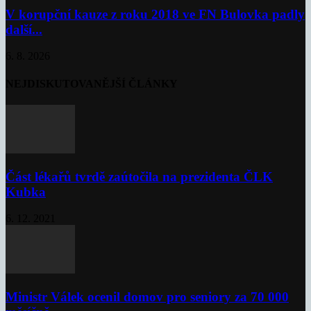
V korupční kauze z roku 2018 ve FN Bulovka padly
další...
6. 8. 2026
NEJDISKUTOVANĚJŠÍ ČLÁNKY
Část lékařů tvrdě zaútočila na prezidenta ČLK
Kubka
6. 12. 2021
Ministr Válek ocenil domov pro seniory za 70 000