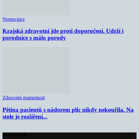
Nemocnice
Krajská zdravotní jde proti doporučení. Udrží i
porodnice s málo porody
Zdravotní gramotnost
Pětina pacientů s nádorem plic nikdy nekouřila. Na
stole je rozšíření...
NOVINKY