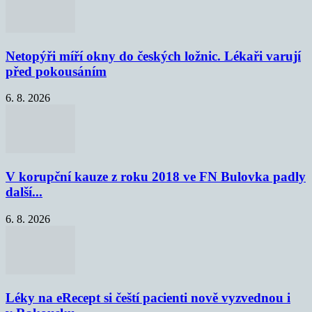
Netopýři míří okny do českých ložnic. Lékaři varují
před pokousáním
6. 8. 2026
V korupční kauze z roku 2018 ve FN Bulovka padly
další...
6. 8. 2026
Léky na eRecept si čeští pacienti nově vyzvednou i