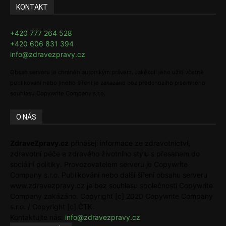
KONTAKT
+420 777 264 528
+420 606 831 394
info@zdravezpravy.cz
Obsah serveru je chráněn autorským právem. Jakékoli jeho užití včetně
publikování nebo jiného šíření je zakázáno bez předchozího písemného
souhlasu Copywrite Company s.r.o.
O NÁS
ZdraveZpravy.cz
přinášejí informace ze zdravotnictví,
zdravotní péče a zdravého životního stylu s přesahem do
sociální politiky. Provozovatelem serveru je Copywrite
Company s.r.o. Publikování nebo další šíření obsahu serveru
www.zdravezpravy.cz je bez souhlasu společnosti Copywrite
Company zakázáno. Copyright [c] 2020 Copywrite Company
s.r.o. / Copyright [c] ČTK.
Kontaktujte nás:
info@zdravezpravy.cz