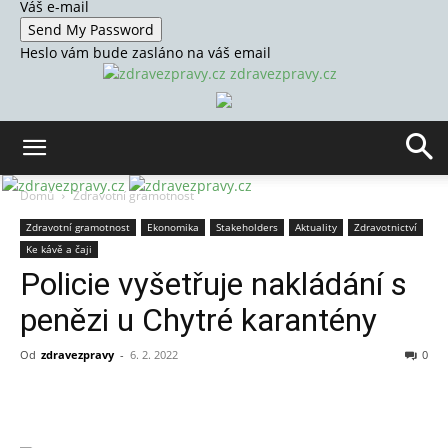
Váš e-mail
Heslo vám bude zasláno na váš email
zdravezpravy.cz
Domů
Zdravotní gramotnost
Zdravotní gramotnost
Ekonomika
Stakeholders
Aktuality
Zdravotnictví
Ke kávě a čaji
Policie vyšetřuje nakládání s
penězi u Chytré karantény
Od
zdravezpravy
-
6. 2. 2022
0