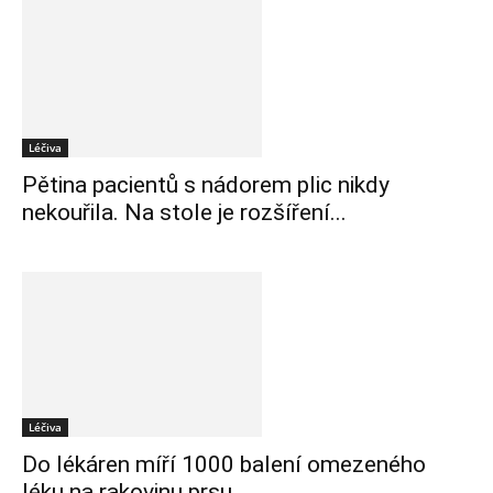
Léčiva
Pětina pacientů s nádorem plic nikdy
nekouřila. Na stole je rozšíření...
Léčiva
Do lékáren míří 1000 balení omezeného
léku na rakovinu prsu