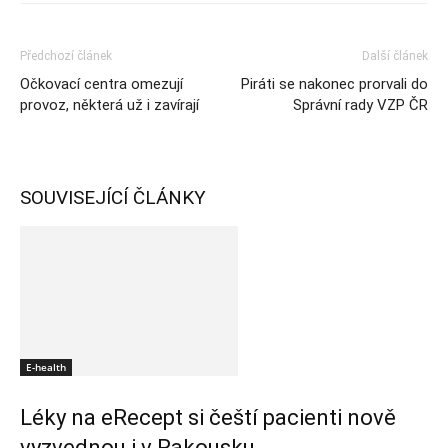
Předchozí článek
Další článek
Očkovací centra omezují
Piráti se nakonec prorvali do
provoz, některá už i zavírají
Správní rady VZP ČR
SOUVISEJÍCÍ ČLÁNKY
E-health
Léky na eRecept si čeští pacienti nově
vyzvednou i v Rakousku