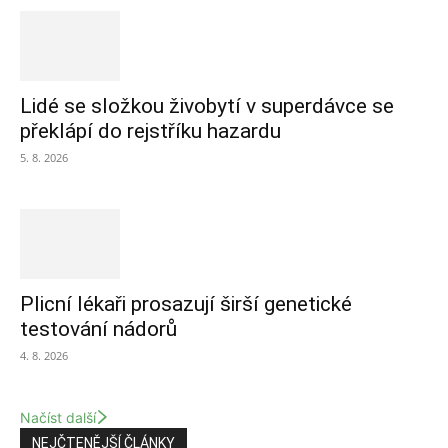
Lidé se složkou živobytí v superdávce se
překlápí do rejstříku hazardu
5. 8. 2026
Plicní lékaři prosazují širší genetické
testování nádorů
4. 8. 2026
Načíst další
NEJČTENĚJŠÍ ČLÁNKY