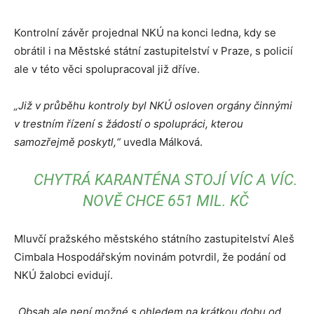
Kontrolní závěr projednal NKÚ na konci ledna, kdy se
obrátil i na Městské státní zastupitelství v Praze, s policií
ale v této věci spolupracoval již dříve.
„Již v průběhu kontroly byl NKÚ osloven orgány činnými
v trestním řízení s žádostí o spolupráci, kterou
samozřejmě poskytl,“
uvedla Málková.
CHYTRÁ KARANTÉNA STOJÍ VÍC A VÍC.
NOVĚ CHCE 651 MIL. KČ
Mluvčí pražského městského státního zastupitelství Aleš
Cimbala Hospodářským novinám potvrdil, že podání od
NKÚ žalobci evidují.
„Obsah ale není možné s ohledem na krátkou dobu od