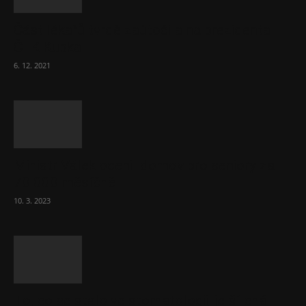
Část lékařů tvrdě zaútočila na prezidenta
ČLK Kubka
6. 12. 2021
Ministr Válek ocenil domov pro seniory za
70 000 měsíčně
10. 3. 2023
To, co se stalo ve stomatologii, je šílená