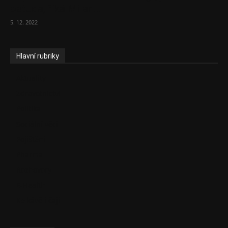
ostuda, říká Milan...
5. 12. 2022
Hlavní rubriky
Aktuality
Zdravotnictví
Politika
Sociální věci
Pojištění
Pharma
Rozhovory
E-Health
Ke kávě i čaji