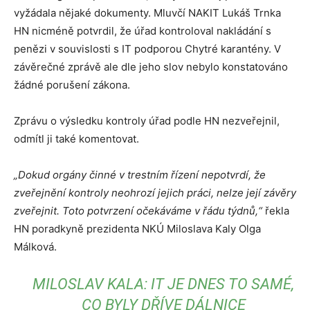
vyžádala nějaké dokumenty. Mluvčí NAKIT Lukáš Trnka
HN nicméně potvrdil, že úřad kontroloval nakládání s
penězi v souvislosti s IT podporou Chytré karantény. V
závěrečné zprávě ale dle jeho slov nebylo konstatováno
žádné porušení zákona.
Zprávu o výsledku kontroly úřad podle HN nezveřejnil,
odmítl ji také komentovat.
„Dokud orgány činné v trestním řízení nepotvrdí, že
zveřejnění kontroly neohrozí jejich práci, nelze její závěry
zveřejnit. Toto potvrzení očekáváme v řádu týdnů,“
řekla
HN poradkyně prezidenta NKÚ Miloslava Kaly Olga
Málková.
MILOSLAV KALA: IT JE DNES TO SAMÉ,
CO BYLY DŘÍVE DÁLNICE