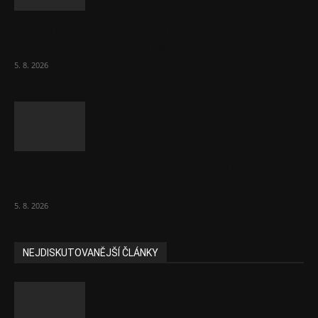
O výchovné k důchodu musí muži i
zabojovat. Ale vyplatí se...
5. 8. 2026
Lidé se složkou živobytí v superdávce se
překlápí do rejstříku hazardu
5. 8. 2026
NEJDISKUTOVANĚJŠÍ ČLÁNKY