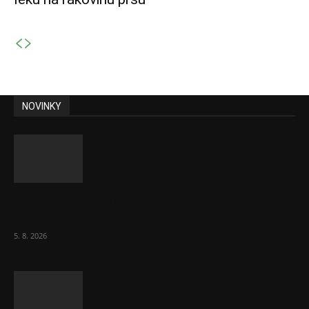
NOVINKY
Léky na eRecept si čeští pacienti nově
vyzvednou i v Rakousku
5. 8. 2026