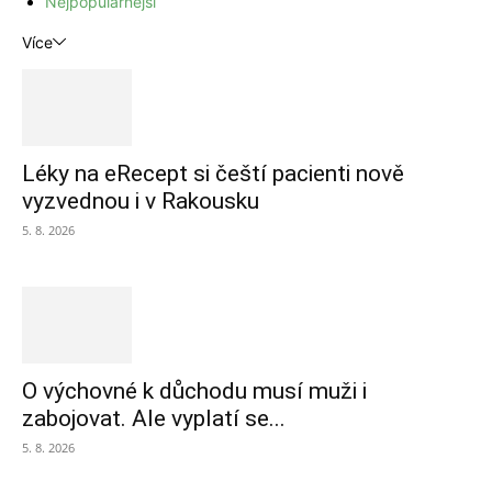
Nejpopulárnější
Více
Léky na eRecept si čeští pacienti nově
vyzvednou i v Rakousku
5. 8. 2026
O výchovné k důchodu musí muži i
zabojovat. Ale vyplatí se...
5. 8. 2026