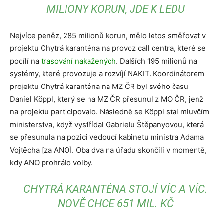
MILIONY KORUN, JDE K LEDU
Nejvíce peněz, 285 milionů korun, mělo letos směřovat v
projektu Chytrá karanténa na provoz call centra, které se
podílí na
trasování nakažených
. Dalších 195 milionů na
systémy, které provozuje a rozvíjí NAKIT. Koordinátorem
projektu Chytrá karanténa na MZ ČR byl svého času
Daniel Köppl, který se na MZ ČR přesunul z MO ČR, jenž
na projektu participovalo. Následně se Köppl stal mluvčím
ministerstva, když vystřídal Gabrielu Štěpanyovou, která
se přesunula na pozici vedoucí kabinetu ministra Adama
Vojtěcha [za ANO]. Oba dva na úřadu skončili v momentě,
kdy ANO prohrálo volby.
CHYTRÁ KARANTÉNA STOJÍ VÍC A VÍC.
NOVĚ CHCE 651 MIL. KČ