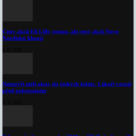
Ceny akcií Eli Lilly rostou, ale ceny akcií Novo
Nordisku klesají
6. 8. 2026
Netopýři míří okny do českých ložnic. Lékaři varují
před pokousáním
6. 8. 2026