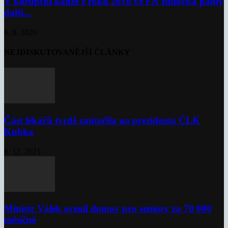
V korupční kauze z roku 2018 ve FN Bulovka padly
další...
6. 8. 2026
NEJDISKUTOVANĚJŠÍ ČLÁNKY
Část lékařů tvrdě zaútočila na prezidenta ČLK
Kubka
6. 12. 2021
Ministr Válek ocenil domov pro seniory za 70 000
měsíčně