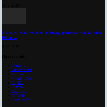
10. 3. 2023
To, co se stalo ve stomatologii, je šílená ostuda, říká
Milan...
5. 12. 2022
Hlavní rubriky
Aktuality
Zdravotnictví
Politika
Sociální věci
Pojištění
Pharma
Rozhovory
E-Health
Ke kávě i čaji