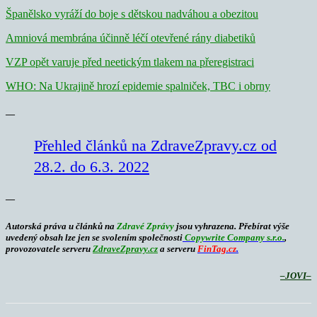
Španělsko vyráží do boje s dětskou nadváhou a obezitou
Amniová membrána účinně léčí otevřené rány diabetiků
VZP opět varuje před neetickým tlakem na přeregistraci
WHO: Na Ukrajině hrozí epidemie spalniček, TBC i obrny
—
Přehled článků na ZdraveZpravy.cz od
28.2. do 6.3. 2022
—
Autorská práva u článků na
Zdravé Zprávy
jsou vyhrazena. Přebírat výše
uvedený obsah lze jen se svolením společnosti
Copywrite Company s.r.o.
,
provozovatele serveru
ZdraveZpravy.cz
a serveru
FinTag.cz
.
–
JOVI–