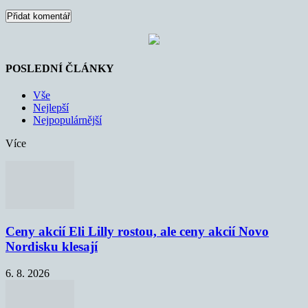
POSLEDNÍ ČLÁNKY
Vše
Nejlepší
Nejpopulárnější
Více
Ceny akcií Eli Lilly rostou, ale ceny akcií Novo
Nordisku klesají
6. 8. 2026