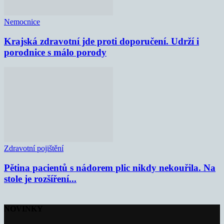
Nemocnice
Krajská zdravotní jde proti doporučení. Udrží i
porodnice s málo porody
Zdravotní pojištění
Pětina pacientů s nádorem plic nikdy nekouřila. Na
stole je rozšíření...
NOVINKY