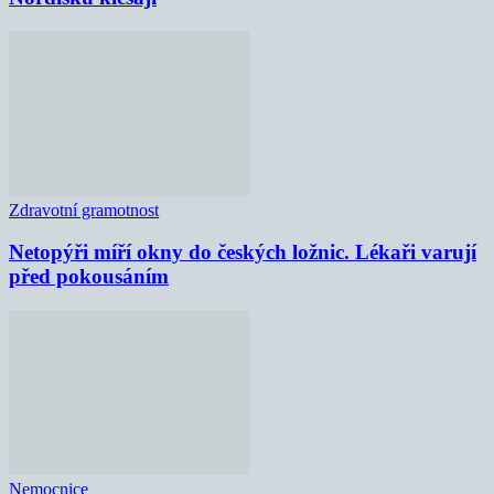
Zdravotní gramotnost
Netopýři míří okny do českých ložnic. Lékaři varují
před pokousáním
Nemocnice