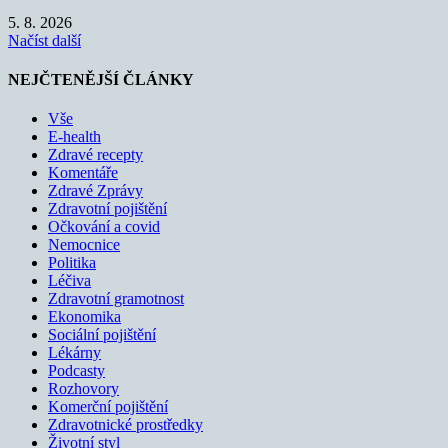
5. 8. 2026
Načíst další
NEJČTENĚJŠÍ ČLÁNKY
Vše
E-health
Zdravé recepty
Komentáře
Zdravé Zprávy
Zdravotní pojištění
Očkování a covid
Nemocnice
Politika
Léčiva
Zdravotní gramotnost
Ekonomika
Sociální pojištění
Lékárny
Podcasty
Rozhovory
Komerční pojištění
Zdravotnické prostředky
Životní styl