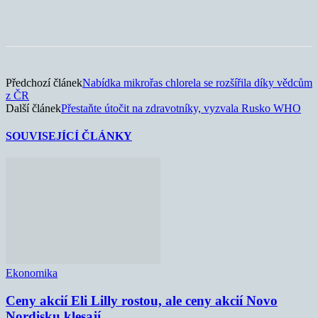
Předchozí článek
Nabídka mikrořas chlorela se rozšířila díky vědcům
z ČR
Další článek
Přestaňte útočit na zdravotníky, vyzvala Rusko WHO
SOUVISEJÍCÍ ČLÁNKY
Ekonomika
Ceny akcií Eli Lilly rostou, ale ceny akcií Novo
Nordisku klesají