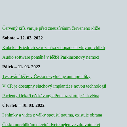
Červený kříž varuje před zneužíváním červeného kříže
Sobota – 12. 03. 2022
Kubek a Friedrich se rozchází v dopadech vlny uprchlíků
Audio software pomáhá v léčbě Parkinsonovy nemoci
Pátek – 11. 03. 2022
Testování léčiv v Česku nevylučuje ani uprchlíky
V ČR je dostupný sluchový implantát s novou technologií
Pacienty i lékaři očekávaný ePoukaz startuje 1. května
Čtvrtek – 10. 03. 2022
I snímky a videa z války spouští trauma, existuje obrana
Česko uprchlíkům otevírá dveře nejen ve zdravotnictví