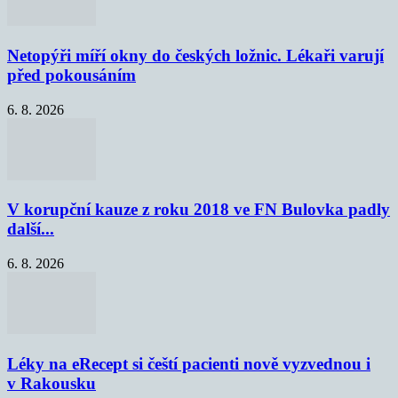
Netopýři míří okny do českých ložnic. Lékaři varují
před pokousáním
6. 8. 2026
V korupční kauze z roku 2018 ve FN Bulovka padly
další...
6. 8. 2026
Léky na eRecept si čeští pacienti nově vyzvednou i
v Rakousku