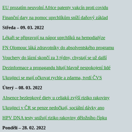
EU prozatím neuvolní Africe patenty vakcín proti covidu
Finanční dary na pomoc uprchlíkům sníží daňový základ
Středa – 09. 03. 2022
Lékaři se připravují na nápor uprchlíků na hemodialýze
FN Olomouc láká zdravotníky do absolventského programu
Vouchery do lázní skončí za 3 týdny, chystají se už další
Dezinformace a propagandu hltají hlavně nespokojení lidé
Ukrajinci se mají očkovat rychle a zdarma, tvrdí ČVS
Úterý – 08. 03. 2022
Absence bezlepkové diety u celiaků zvýší riziko rakoviny
Ukrajinci v ČR se penze nedočkají, sociální dávky ano
HPV DNA testy snižují riziko rakoviny děložního čípku
Pondělí – 28. 02. 2022