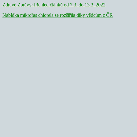
Zdravé Zprávy: Přehled článků od 7.3. do 13.3. 2022
Nabídka mikrořas chlorela se rozšířila díky vědcům z ČR