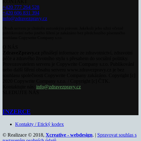
KONTAKT
+420 777 264 528
+420 606 831 394
info@zdravezpravy.cz
Obsah serveru je chráněn autorským právem. Jakékoli jeho užití včetně
publikování nebo jiného šíření je zakázáno bez předchozího písemného
souhlasu Copywrite Company s.r.o.
O NÁS
ZdraveZpravy.cz
přinášejí informace ze zdravotnictví, zdravotní
péče a zdravého životního stylu s přesahem do sociální politiky.
Provozovatelem serveru je Copywrite Company s.r.o. Publikování
nebo další šíření obsahu serveru www.zdravezpravy.cz je bez
souhlasu společnosti Copywrite Company zakázáno. Copyright [c]
2020 Copywrite Company s.r.o. / Copyright [c] ČTK.
Kontaktujte nás:
info@zdravezpravy.cz
SLEDUJTE NÁS
INZERCE
Kontakty / Etický kodex
© Realizace © 2018,
Xcreative - webdesign
. |
Spravovat souhlas s
nastavením osobních údajů
.