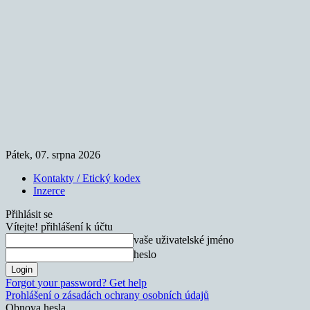
Pátek, 07. srpna 2026
Kontakty / Etický kodex
Inzerce
Přihlásit se
Vítejte! přihlášení k účtu
vaše uživatelské jméno
heslo
Forgot your password? Get help
Prohlášení o zásadách ochrany osobních údajů
Obnova hesla