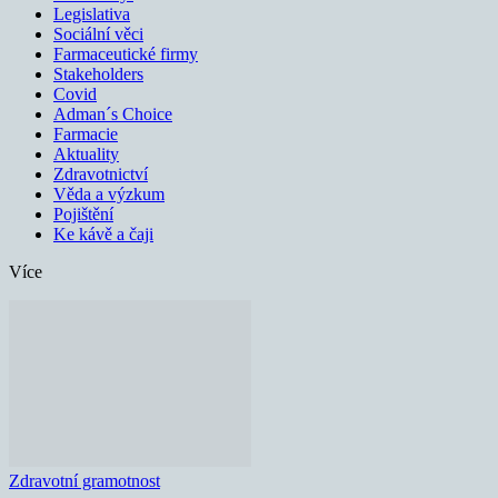
Legislativa
Sociální věci
Farmaceutické firmy
Stakeholders
Covid
Adman´s Choice
Farmacie
Aktuality
Zdravotnictví
Věda a výzkum
Pojištění
Ke kávě a čaji
Více
Zdravotní gramotnost