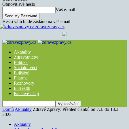
Obnovit své heslo
Váš e-mail
Heslo vám bude zasláno na váš email
zdravezpravy.cz
Aktuality
Zdravotnictví
Politika
Sociální věci
Pojištění
Pharma
Rozhovory
E-Health
Ke kávě i čaji
Domů
Aktuality
Zdravé Zprávy: Přehled článků od 7.3. do 13.3.
2022
Aktuality