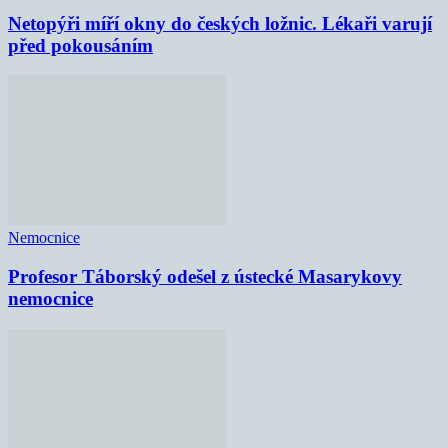
Netopýři míří okny do českých ložnic. Lékaři varují
před pokousáním
Nemocnice
Profesor Táborský odešel z ústecké Masarykovy
nemocnice