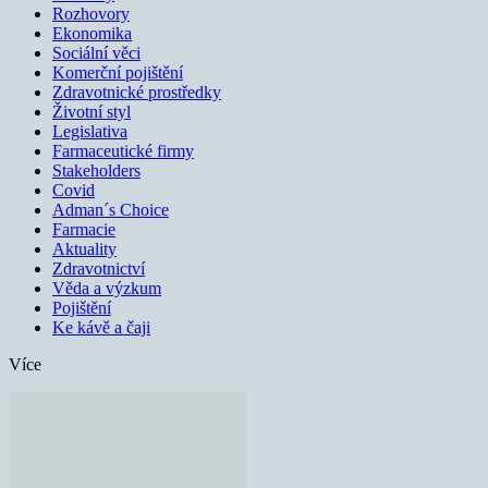
Rozhovory
Ekonomika
Sociální věci
Komerční pojištění
Zdravotnické prostředky
Životní styl
Legislativa
Farmaceutické firmy
Stakeholders
Covid
Adman´s Choice
Farmacie
Aktuality
Zdravotnictví
Věda a výzkum
Pojištění
Ke kávě a čaji
Více