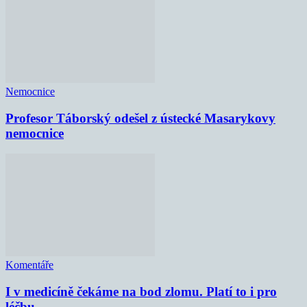
Nemocnice
Profesor Táborský odešel z ústecké Masarykovy
nemocnice
Komentáře
I v medicíně čekáme na bod zlomu. Platí to i pro
léčbu...