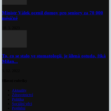
Ministr Válek ocenil domov pro seniory za 70 000
měsíčně
10. 3. 2023
To, co se stalo ve stomatologii, je šílená ostuda, říká
Milan...
5. 12. 2022
Hlavní rubriky
Aktuality
Zdravotnictví
Politika
Sociální věci
Pojištění