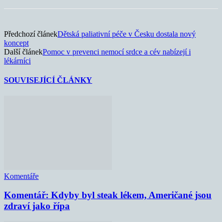
Předchozí článek
Dětská paliativní péče v Česku dostala nový
koncept
Další článek
Pomoc v prevenci nemocí srdce a cév nabízejí i
lékárníci
SOUVISEJÍCÍ ČLÁNKY
Komentáře
Komentář: Kdyby byl steak lékem, Američané jsou
zdraví jako řípa