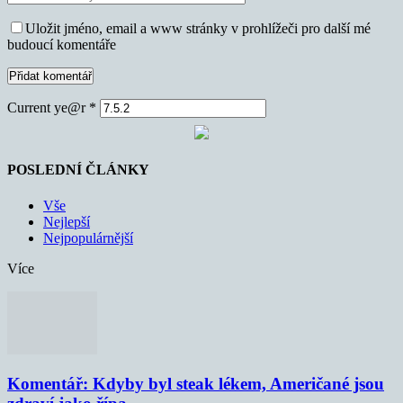
Uložit jméno, email a www stránky v prohlížeči pro další mé
budoucí komentáře
Current ye@r
*
POSLEDNÍ ČLÁNKY
Vše
Nejlepší
Nejpopulárnější
Více
Komentář: Kdyby byl steak lékem, Američané jsou