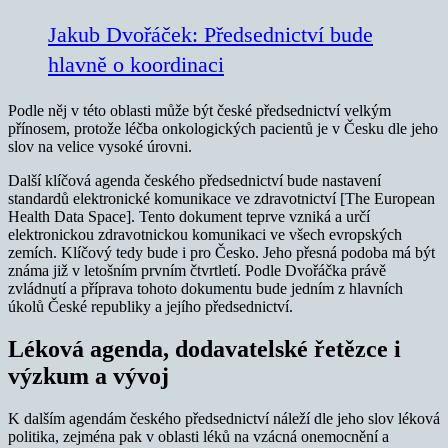
Jakub Dvořáček: Předsednictví bude
hlavně o koordinaci
Podle něj v této oblasti může být české předsednictví velkým
přínosem, protože léčba onkologických pacientů je v Česku dle jeho
slov na velice vysoké úrovni.
Další klíčová agenda českého předsednictví bude nastavení
standardů elektronické komunikace ve zdravotnictví [The European
Health Data Space]. Tento dokument teprve vzniká a určí
elektronickou zdravotnickou komunikaci ve všech evropských
zemích. Klíčový tedy bude i pro Česko. Jeho přesná podoba má být
známa již v letošním prvním čtvrtletí. Podle Dvořáčka právě
zvládnutí a příprava tohoto dokumentu bude jedním z hlavních
úkolů České republiky a jejího předsednictví.
Léková agenda, dodavatelské řetězce i
výzkum a vývoj
K dalším agendám českého předsednictví náleží dle jeho slov léková
politika, zejména pak v oblasti léků na vzácná onemocnění a