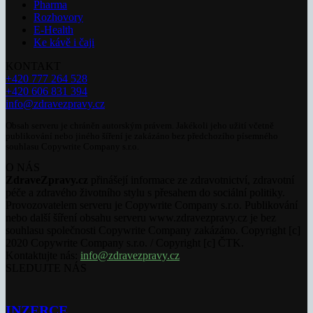
Pharma
Rozhovory
E-Health
Ke kávě i čaji
KONTAKT
+420 777 264 528
+420 606 831 394
info@zdravezpravy.cz
Obsah serveru je chráněn autorským právem. Jakékoli jeho užití včetně
publikování nebo jiného šíření je zakázáno bez předchozího písemného
souhlasu Copywrite Company s.r.o.
O NÁS
ZdraveZpravy.cz
přinášejí informace ze zdravotnictví, zdravotní
péče a zdravého životního stylu s přesahem do sociální politiky.
Provozovatelem serveru je Copywrite Company s.r.o. Publikování
nebo další šíření obsahu serveru www.zdravezpravy.cz je bez
souhlasu společnosti Copywrite Company zakázáno. Copyright [c]
2020 Copywrite Company s.r.o. / Copyright [c] ČTK.
Kontaktujte nás:
info@zdravezpravy.cz
SLEDUJTE NÁS
INZERCE