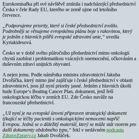
Eurokomisařka při své návštěvě zmínila i nadcházející předsednictví
Česka v čele Rady EU, kterého se země ujme od letošního
července.
„Podporujeme priority, které si české předsednictví zvolilo.
Podrobněji se věnujeme evropskému plánu boje s rakovinou, který
je jedním z hlavních pilířů evropské zdravotní unie,“
uvedla
Kyriakidesová.
Česko se v době svého půlročního předsednictví mimo onkologii
chystá zaobírat i problematikou vzácných onemocnění, očkováním a
duševním zdraví unijních obyvatel.
A nejen jemu. Podle náměstka ministra zdravotnictví Jakuba
Dvořáčka, který mimo jiné zajišťuje i české předsednictví v oblasti
zdravotnictví, jsou již nyní priority jasné. Jedním z hlavních úkolů
bude Europe‘s Beating Cancer Plan, dokument, jenž řeší
onkologickou léčbu v zemích EU. Zde Česko naváže na
francouzské předsednictví.
„Už nyní je na evropské úrovni připraven strategický dokument
týkající se léčby pacientů s onkologickými nemocemi napříč
Evropou.
Jedná se o důležitý materiál, který se může stát vzorem pro
další dokumenty obdobného typu,“
řekl v nedávném
podcastu
ZdraveZpravy.cz
Jakub Dvořáček.