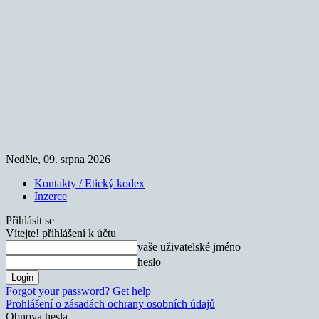
Neděle, 09. srpna 2026
Kontakty / Etický kodex
Inzerce
Přihlásit se
Vítejte! přihlášení k účtu
vaše uživatelské jméno
heslo
Forgot your password? Get help
Prohlášení o zásadách ochrany osobních údajů
Obnova hesla