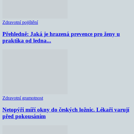
Zdravotní pojištění
Přehledně: Jaká je hrazená prevence pro ženy u
praktika od ledna...
Zdravotní gramotnost
Netopýři míří okny do českých ložnic. Lékaři varují
před pokousáním