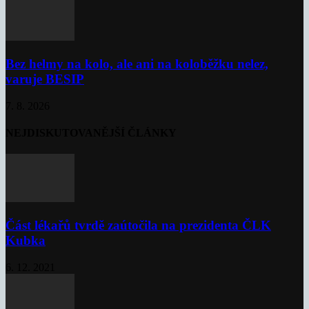
Bez helmy na kolo, ale ani na koloběžku nelez,
varuje BESIP
7. 8. 2026
NEJDISKUTOVANĚJŠÍ ČLÁNKY
Část lékařů tvrdě zaútočila na prezidenta ČLK
Kubka
6. 12. 2021