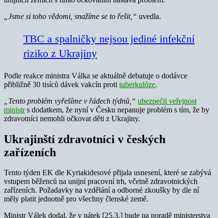
„Jsme si toho vědomi, snažíme se to řešit,“
uvedla.
TBC a spalničky nejsou jediné infekční
riziko z Ukrajiny
Podle reakce ministra Válka se aktuálně debatuje o dodávce
přibližně 30 tisíců dávek vakcín proti
tuberkulóze
.
„Tento problém vyřešíme v řádech týdnů,“
ubezpečil veřejnost
ministr
s dodatkem, že nyní v Česku nepanuje problém s tím, že by
zdravotníci nemohli očkovat děti z Ukrajiny.
Ukrajinští zdravotníci v českých
zařízeních
Tento týden EK dle Kyriakidesové přijala usnesení, které se zabývá
vstupem běženců na unijní pracovní trh, včetně zdravotnických
zařízeních. Požadavky na vzdělání a odborné zkoušky by dle ní
měly platit jednotně pro všechny členské země.
Ministr Válek dodal, že v pátek [25.3.] bude na poradě ministerstva