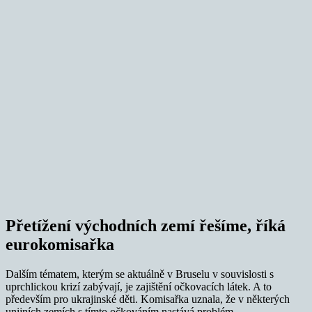
Přetížení východních zemí řešíme, říká
eurokomisařka
Dalším tématem, kterým se aktuálně v Bruselu v souvislosti s
uprchlickou krizí zabývají, je zajištění očkovacích látek. A to
především pro ukrajinské děti. Komisařka uznala, že v některých
unijních zemích s tímto očkováním nastává problém.