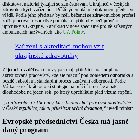
diskutovat materiál týkající se zaměstnávání Ukrajinců v českých
zdravotnických zařízeních. Příští týden plánuje dokument představit
vládě. Podle jeho představ by měli běženci se zdravotnickou profesí
začít pracovat, respektive pomáhat například v péči právě o
uprchlíky z Ukrajiny. Například v nově speciálně pro ně zřízených
ambulancích nazývaných jako
UA Pointy
.
Zařízení s akreditací mohou vzít
ukrajinské zdravotníky
Zájemci o vzdělávací kurzy pak mají příležitost nastoupit na
akreditovaná pracoviště, kde ale pracují pod dohledem odborníka a
později absolvují standardní proces uznávání odbornosti. Podle
Válka se řeší krátkodobá strategie na příští tři měsíce a pak
dlouhodobá na jeden rok, po který uprchlíkům platí vízum strpění.
„Ti zdravotníci z Ukrajiny, kteří budou chtít pracovat dlouhodobě
v České republice, tak tu příležitost určitě dostanou,“
uvedl ministr.
Evropské předsednictví Česka má jasně
daný program