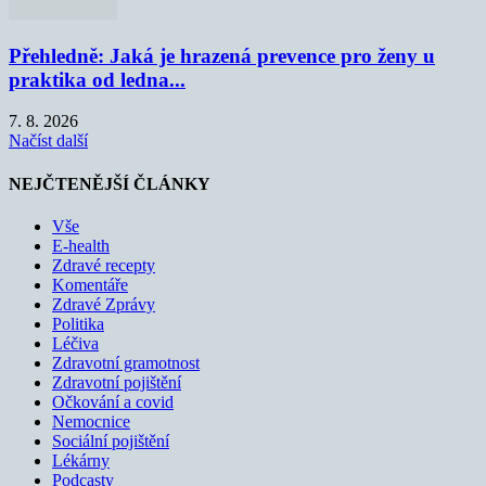
Přehledně: Jaká je hrazená prevence pro ženy u
praktika od ledna...
7. 8. 2026
Načíst další
NEJČTENĚJŠÍ ČLÁNKY
Vše
E-health
Zdravé recepty
Komentáře
Zdravé Zprávy
Politika
Léčiva
Zdravotní gramotnost
Zdravotní pojištění
Očkování a covid
Nemocnice
Sociální pojištění
Lékárny
Podcasty