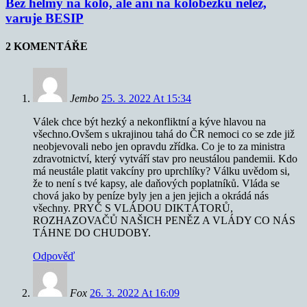
Bez helmy na kolo, ale ani na koloběžku nelez,
varuje BESIP
2 KOMENTÁŘE
Jembo
25. 3. 2022 At 15:34
Válek chce být hezký a nekonfliktní a kýve hlavou na
všechno.Ovšem s ukrajinou tahá do ČR nemoci co se zde již
neobjevovali nebo jen opravdu zřídka. Co je to za ministra
zdravotnictví, který vytváří stav pro neustálou pandemii. Kdo
má neustále platit vakcíny pro uprchlíky? Válku uvědom si,
že to není s tvé kapsy, ale daňových poplatníků. Vláda se
chová jako by peníze byly jen a jen jejich a okrádá nás
všechny. PRYČ S VLÁDOU DIKTÁTORŮ,
ROZHAZOVAČŮ NAŠICH PENĚZ A VLÁDY CO NÁS
TÁHNE DO CHUDOBY.
Odpověď
Fox
26. 3. 2022 At 16:09