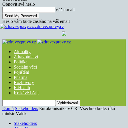
Obnovit své heslo
Váš e-mail
Heslo vám bude zasláno na váš email
zdravezpravy.cz
Aktuality
Zdravotnictví
Politika
Sociální věci
Pojištění
Pharma
Rozhovory
E-Health
Ke kávě i čaji
Domů
Stakeholders
Eurokomisařka v ČR: Všechno bude, říká
ministr Válek
Stakeholders