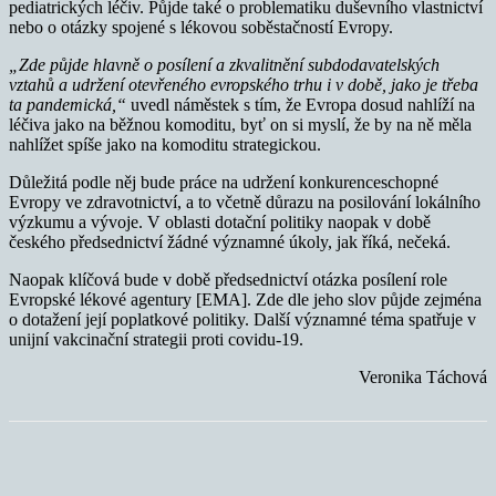
pediatrických léčiv. Půjde také o problematiku duševního vlastnictví
nebo o otázky spojené s lékovou soběstačností Evropy.
„Zde půjde hlavně o posílení a zkvalitnění subdodavatelských
vztahů a udržení otevřeného evropského trhu i v době, jako je třeba
ta pandemická,“
uvedl náměstek s tím, že Evropa dosud nahlíží na
léčiva jako na běžnou komoditu, byť on si myslí, že by na ně měla
nahlížet spíše jako na komoditu strategickou.
Důležitá podle něj bude práce na udržení konkurenceschopné
Evropy ve zdravotnictví, a to včetně důrazu na posilování lokálního
výzkumu a vývoje. V oblasti dotační politiky naopak v době
českého předsednictví žádné významné úkoly, jak říká, nečeká.
Naopak klíčová bude v době předsednictví otázka posílení role
Evropské lékové agentury [EMA]. Zde dle jeho slov půjde zejména
o dotažení její poplatkové politiky. Další významné téma spatřuje v
unijní vakcinační strategii proti covidu-19.
Veronika Táchová