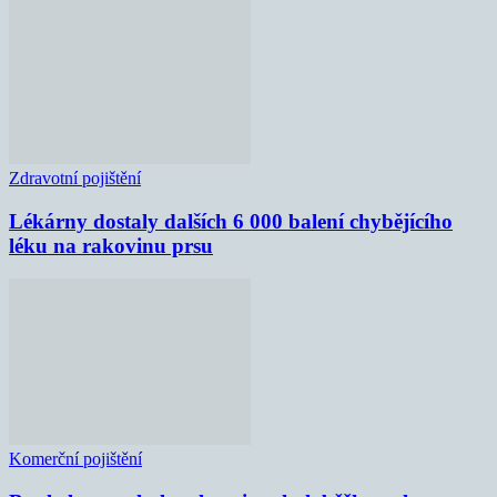
Zdravotní pojištění
Lékárny dostaly dalších 6 000 balení chybějícího
léku na rakovinu prsu
Komerční pojištění