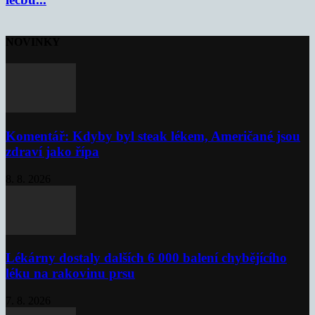
NOVINKY
Komentář: Kdyby byl steak lékem, Američané jsou
zdraví jako řípa
8. 8. 2026
Lékárny dostaly dalších 6 000 balení chybějícího
léku na rakovinu prsu
7. 8. 2026