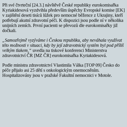
Při své čtvrteční [24.3.] návštěvě České republiky eurokomisařka
Kyriakidesová vyzdvihla především úspěchy Evropské komise [EK]
v zajištění deseti tisíců lůžek pro nemocné běžence z Ukrajiny, kteří
potřebují akutní zdravotní péči. K dispozici jsou podle ní v několika
unijních zemích. První pacienti se převozů dle eurokomisařky již
dočkali.
„Samozřejmě vyzýváme i Českou republiku, aby neváhala využívat
této možnosti v situaci, kdy by její zdravotnický systém byl pod příliš
velkým tlakem,“
uvedla na tiskové konferenci Ministerstva
zdravotnictví ČR [MZ ČR] eurokomisařka Kyriakidesová.
Podle ministra zdravotnictví Vlastimila Válka [TOP 09] Česko do
péče přijalo asi 25 dětí s onkologickým onemocněním.
Hospitalizovány jsou v pražské Fakultní nemocnici v Motole.