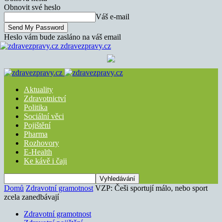
Obnovit své heslo
Váš e-mail
Heslo vám bude zasláno na váš email
zdravezpravy.cz
Aktuality
Zdravotnictví
Politika
Sociální věci
Pojištění
Pharma
Rozhovory
E-Health
Ke kávě i čaji
Domů
Zdravotní gramotnost
VZP: Češi sportují málo, nebo sport
zcela zanedbávají
Zdravotní gramotnost