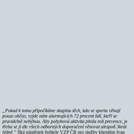
„Pokud k tomu připočítáme skupinu těch, kdo se sportu věnují
pouze občas, vyjde nám alarmujících 72 procent lidí, kteří se
pravidelně nehýbou. Aby pohybová aktivita plnila roli prevence, je
třeba se jí dle všech odborných doporučení věnovat alespoň 3krát
týdně,“
říká náměstek ředitele VZP ČR pro služby klientům Ivan