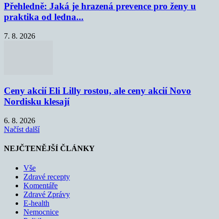
Přehledně: Jaká je hrazená prevence pro ženy u
praktika od ledna...
7. 8. 2026
Ceny akcií Eli Lilly rostou, ale ceny akcií Novo
Nordisku klesají
6. 8. 2026
Načíst další
NEJČTENĚJŠÍ ČLÁNKY
Vše
Zdravé recepty
Komentáře
Zdravé Zprávy
E-health
Nemocnice