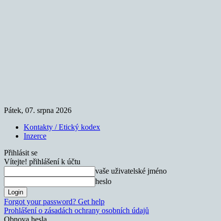
Pátek, 07. srpna 2026
Kontakty / Etický kodex
Inzerce
Přihlásit se
Vítejte! přihlášení k účtu
vaše uživatelské jméno
heslo
Forgot your password? Get help
Prohlášení o zásadách ochrany osobních údajů
Obnova hesla