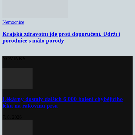
Nemocnice
Krajská zdravotní jde proti doporučení. Udrží i
porodnice s málo porody
NOVINKY
Lékárny dostaly dalších 6 000 balení chybějícího
léku na rakovinu prsu
7. 8. 2026