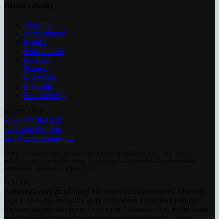
Hlavní rubriky
Aktuality
Zdravotnictví
Politika
Sociální věci
Pojištění
Pharma
Rozhovory
E-Health
Ke kávě i čaji
KONTAKT
+420 777 264 528
+420 606 831 394
info@zdravezpravy.cz
Obsah serveru je chráněn autorským právem. Jakékoli jeho užití včetně
publikování nebo jiného šíření je zakázáno bez předchozího písemného
souhlasu Copywrite Company s.r.o.
O NÁS
ZdraveZpravy.cz
přinášejí informace ze zdravotnictví, zdravotní
péče a zdravého životního stylu s přesahem do sociální politiky.
Provozovatelem serveru je Copywrite Company s.r.o. Publikování
nebo další šíření obsahu serveru www.zdravezpravy.cz je bez