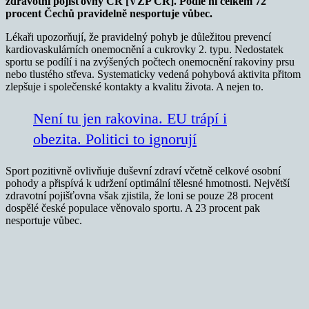
zdravotní pojišťovny ČR [VZP ČR]. Podle ní celkem 72
procent Čechů pravidelně nesportuje vůbec.
Lékaři upozorňují, že pravidelný pohyb je důležitou prevencí
kardiovaskulárních onemocnění a cukrovky 2. typu. Nedostatek
sportu se podílí i na zvýšených počtech onemocnění rakoviny prsu
nebo tlustého střeva. Systematicky vedená pohybová aktivita přitom
zlepšuje i společenské kontakty a kvalitu života. A nejen to.
Není tu jen rakovina. EU trápí i
obezita. Politici to ignorují
Sport pozitivně ovlivňuje duševní zdraví včetně celkové osobní
pohody a přispívá k udržení optimální tělesné hmotnosti. Největší
zdravotní pojišťovna však zjistila, že loni se pouze 28 procent
dospělé české populace věnovalo sportu. A 23 procent pak
nesportuje vůbec.