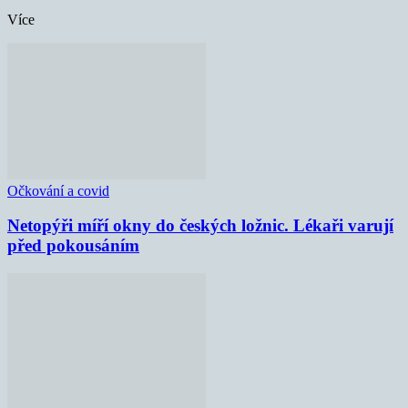
Více
Očkování a covid
Netopýři míří okny do českých ložnic. Lékaři varují
před pokousáním