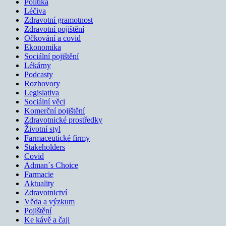
Politika
Léčiva
Zdravotní gramotnost
Zdravotní pojištění
Očkování a covid
Ekonomika
Sociální pojištění
Lékárny
Podcasty
Rozhovory
Legislativa
Sociální věci
Komerční pojištění
Zdravotnické prostředky
Životní styl
Farmaceutické firmy
Stakeholders
Covid
Adman´s Choice
Farmacie
Aktuality
Zdravotnictví
Věda a výzkum
Pojištění
Ke kávě a čaji