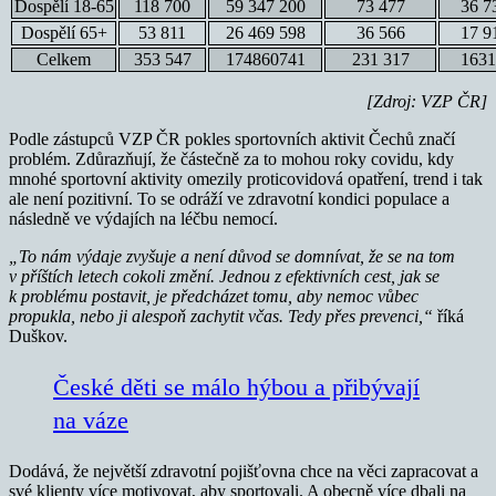
Dospělí 18-65
118 700
59 347 200
73 477
36 7
Dospělí 65+
53 811
26 469 598
36 566
17 9
Celkem
353 547
174860741
231 317
1631
[Zdroj: VZP ČR]
Podle zástupců VZP ČR pokles sportovních aktivit Čechů značí
problém. Zdůrazňují, že částečně za to mohou roky covidu, kdy
mnohé sportovní aktivity omezily proticovidová opatření, trend i tak
ale není pozitivní. To se odráží ve zdravotní kondici populace a
následně ve výdajích na léčbu nemocí.
„To nám výdaje zvyšuje a není důvod se domnívat, že se na tom
v příštích letech cokoli změní. Jednou z efektivních cest, jak se
k problému postavit, je předcházet tomu, aby nemoc vůbec
propukla, nebo ji alespoň zachytit včas. Tedy přes prevenci,“
říká
Duškov.
České děti se málo hýbou a přibývají
na váze
Dodává, že největší zdravotní pojišťovna chce na věci zapracovat a
své klienty více motivovat, aby sportovali. A obecně více dbali na