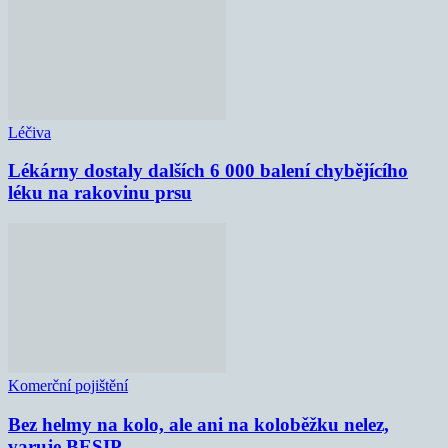
Léčiva
Lékárny dostaly dalších 6 000 balení chybějícího
léku na rakovinu prsu
Komerční pojištění
Bez helmy na kolo, ale ani na koloběžku nelez,
varuje BESIP