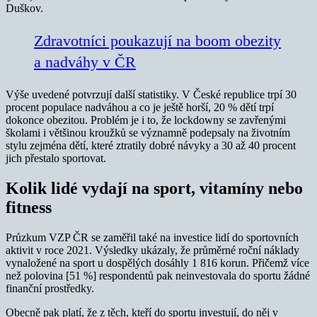
Duškov.
Zdravotníci poukazují na boom obezity
a nadváhy v ČR
Výše uvedené potvrzují další statistiky. V České republice trpí 30
procent populace nadváhou a co je ještě horší, 20 % dětí trpí
dokonce obezitou. Problém je i to, že lockdowny se zavřenými
školami i většinou kroužků se významně podepsaly na životním
stylu zejména dětí, které ztratily dobré návyky a 30 až 40 procent
jich přestalo sportovat.
Kolik lidé vydají na sport, vitamíny nebo
fitness
Průzkum VZP ČR se zaměřil také na investice lidí do sportovních
aktivit v roce 2021. Výsledky ukázaly, že průměrné roční náklady
vynaložené na sport u dospělých dosáhly 1 816 korun. Přičemž více
než polovina [51 %] respondentů pak neinvestovala do sportu žádné
finanční prostředky.
Obecně pak platí, že z těch, kteří do sportu investují, do něj v