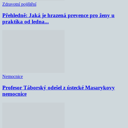
Zdravotní pojištění
Přehledně: Jaká je hrazená prevence pro ženy u
praktika od ledna...
Nemocnice
Profesor Táborský odešel z ústecké Masarykovy
nemocnice