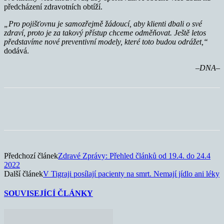
předcházení zdravotních obtíží.
„Pro pojišťovnu je samozřejmě žádoucí, aby klienti dbali o své
zdraví, proto je za takový přístup chceme odměňovat. Ještě letos
představíme nové preventivní modely, které toto budou odrážet,“
dodává.
–DNA–
Předchozí článek
Zdravé Zprávy: Přehled článků od 19.4. do 24.4
2022
Další článek
V Tigraji posílají pacienty na smrt. Nemají jídlo ani léky
SOUVISEJÍCÍ ČLÁNKY