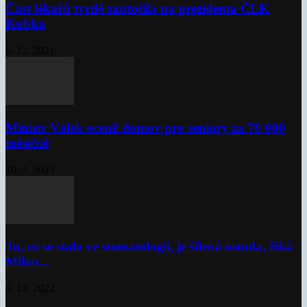
Část lékařů tvrdě zaútočila na prezidenta ČLK
Kubka
6. 12. 2021
Ministr Válek ocenil domov pro seniory za 70 000
měsíčně
10. 3. 2023
To, co se stalo ve stomatologii, je šílená ostuda, říká
Milan...
5. 12. 2022