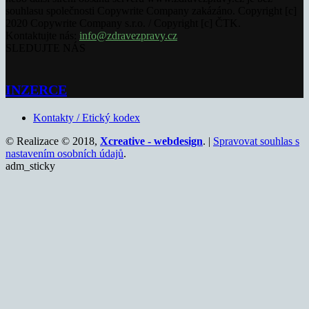
souhlasu společnosti Copywrite Company zakázáno. Copyright [c]
2020 Copywrite Company s.r.o. / Copyright [c] ČTK.
Kontaktujte nás:
info@zdravezpravy.cz
SLEDUJTE NÁS
INZERCE
Kontakty / Etický kodex
© Realizace © 2018,
Xcreative - webdesign
. |
Spravovat souhlas s
nastavením osobních údajů
.
adm_sticky