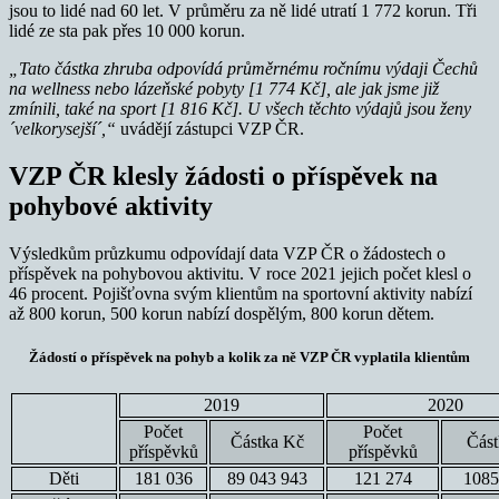
jsou to lidé nad 60 let. V průměru za ně lidé utratí 1 772 korun. Tři
lidé ze sta pak přes 10 000 korun.
„Tato částka zhruba odpovídá průměrnému ročnímu výdaji Čechů
na wellness nebo lázeňské pobyty [1 774 Kč], ale jak jsme již
zmínili, také na sport [1 816 Kč]. U všech těchto výdajů jsou ženy
´velkorysejší´,“
uvádějí zástupci VZP ČR.
VZP ČR klesly žádosti o příspěvek na
pohybové aktivity
Výsledkům průzkumu odpovídají data VZP ČR o žádostech o
příspěvek na pohybovou aktivitu. V roce 2021 jejich počet klesl o
46 procent. Pojišťovna svým klientům na sportovní aktivity nabízí
až 800 korun, 500 korun nabízí dospělým, 800 korun dětem.
Žádostí o příspěvek na pohyb a kolik za ně VZP ČR vyplatila klientům
2019
2020
Počet
Počet
Částka Kč
Část
příspěvků
příspěvků
Děti
181 036
89 043 943
121 274
1085