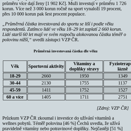
průměru více dají ženy [1 902 Kč]. Muži investují v průměru 1 726
korun. Více než 3 000 korun ročně na sport vynaloží 19 procent,
přes 10 000 korun pak šest procent populace.
„Průměrná částka investovaná do sportu se liší i podle věku
respondentů. Zatímco lidé ve věku 18–29 let zaplatí 2 660 korun.
Lidé starší 60 let mají ve svém rozpočtu alokovanou částku téměř o
polovinu nižší,“
uvedli zástupci VZP ČR.
Průměrná investovaná částka dle věku
Vitamíny a
Fyzioterapi
Věk
Sportovní aktivity
doplňky stravy
lázně
18-29
2660
1950
1349
30-44
2130
1755
1137
45-59
1411
1752
1527
60 a více
1405
1711
2751
[Zdroj: VZP ČR]
Průzkum VZP ČR zkoumal i investice do užívání vitamínů a
wellnes pobytů. Téměř polovina [46 %] Čechů uvedla, že užívá
pravidelně vitamíny nebo potravinové doplňky. Nejčastěji [51 %]