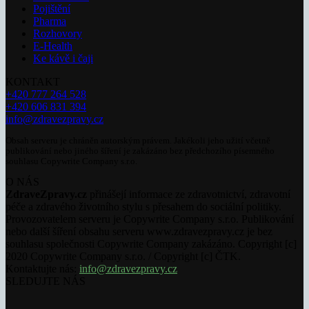
Pojištění
Pharma
Rozhovory
E-Health
Ke kávě i čaji
KONTAKT
+420 777 264 528
+420 606 831 394
info@zdravezpravy.cz
Obsah serveru je chráněn autorským právem. Jakékoli jeho užití včetně
publikování nebo jiného šíření je zakázáno bez předchozího písemného
souhlasu Copywrite Company s.r.o.
O NÁS
ZdraveZpravy.cz
přinášejí informace ze zdravotnictví, zdravotní
péče a zdravého životního stylu s přesahem do sociální politiky.
Provozovatelem serveru je Copywrite Company s.r.o. Publikování
nebo další šíření obsahu serveru www.zdravezpravy.cz je bez
souhlasu společnosti Copywrite Company zakázáno. Copyright [c]
2020 Copywrite Company s.r.o. / Copyright [c] ČTK.
Kontaktujte nás:
info@zdravezpravy.cz
SLEDUJTE NÁS