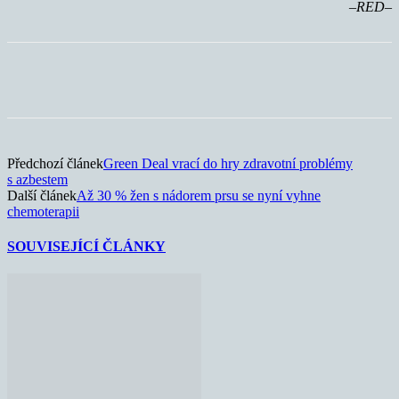
–RED–
Předchozí článek
Green Deal vrací do hry zdravotní problémy
s azbestem
Další článek
Až 30 % žen s nádorem prsu se nyní vyhne
chemoterapii
SOUVISEJÍCÍ ČLÁNKY