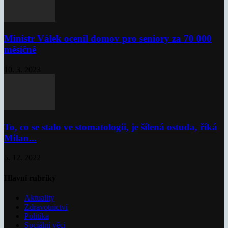
Ministr Válek ocenil domov pro seniory za 70 000
měsíčně
10. 3. 2023
To, co se stalo ve stomatologii, je šílená ostuda, říká
Milan...
5. 12. 2022
Hlavní rubriky
Aktuality
Zdravotnictví
Politika
Sociální věci