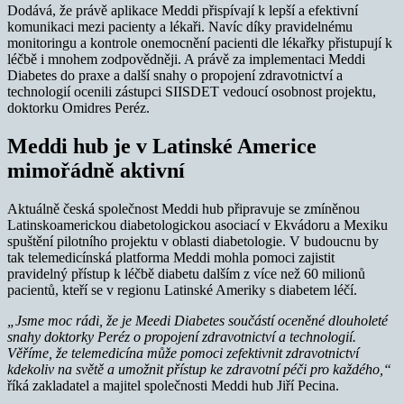
Dodává, že právě aplikace Meddi přispívají k lepší a efektivní
komunikaci mezi pacienty a lékaři. Navíc díky pravidelnému
monitoringu a kontrole onemocnění pacienti dle lékařky přistupují k
léčbě i mnohem zodpovědněji. A právě za implementaci Meddi
Diabetes do praxe a další snahy o propojení zdravotnictví a
technologií ocenili zástupci SIISDET vedoucí osobnost projektu,
doktorku Omidres Peréz.
Meddi hub je v Latinské Americe
mimořádně aktivní
Aktuálně česká společnost Meddi hub připravuje se zmíněnou
Latinskoamerickou diabetologickou asociací v Ekvádoru a Mexiku
spuštění pilotního projektu v oblasti diabetologie. V budoucnu by
tak telemedicínská platforma Meddi mohla pomoci zajistit
pravidelný přístup k léčbě diabetu dalším z více než 60 milionů
pacientů, kteří se v regionu Latinské Ameriky s diabetem léčí.
„Jsme moc rádi, že je Meedi Diabetes součástí oceněné dlouholeté
snahy doktorky Peréz o propojení zdravotnictví a technologií.
Věříme, že telemedicína může pomoci zefektivnit zdravotnictví
kdekoliv na světě a umožnit přístup ke zdravotní péči pro každého,“
říká zakladatel a majitel společnosti Meddi hub Jiří Pecina.