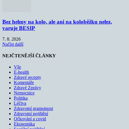
Bez helmy na kolo, ale ani na koloběžku nelez,
varuje BESIP
7. 8. 2026
Načíst další
NEJČTENĚJŠÍ ČLÁNKY
Vše
E-health
Zdravé recepty
Komentáře
Zdravé Zprávy
Nemocnice
Politika
Léčiva
Zdravotní gramotnost
Zdravotní pojištění
Očkování a covid
Ekonomika