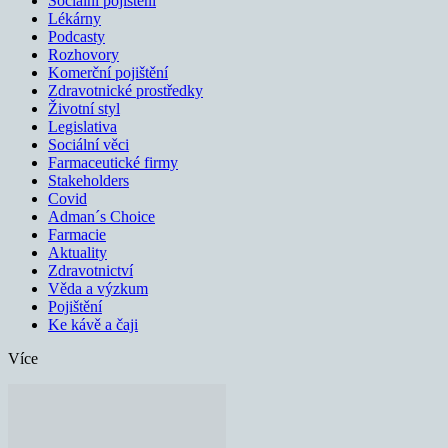
Sociální pojištění
Lékárny
Podcasty
Rozhovory
Komerční pojištění
Zdravotnické prostředky
Životní styl
Legislativa
Sociální věci
Farmaceutické firmy
Stakeholders
Covid
Adman´s Choice
Farmacie
Aktuality
Zdravotnictví
Věda a výzkum
Pojištění
Ke kávě a čaji
Více