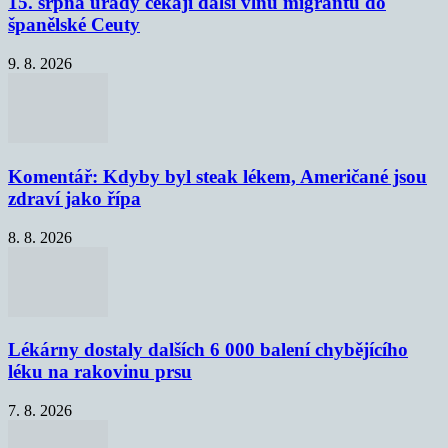
15. srpna úřady čekají další vlnu migrantů do
španělské Ceuty
9. 8. 2026
Komentář: Kdyby byl steak lékem, Američané jsou
zdraví jako řípa
8. 8. 2026
Lékárny dostaly dalších 6 000 balení chybějícího
léku na rakovinu prsu
7. 8. 2026