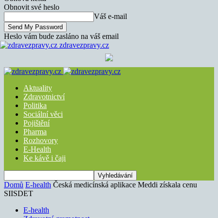
Obnovit své heslo
Váš e-mail
Heslo vám bude zasláno na váš email
zdravezpravy.cz
Aktuality
Zdravotnictví
Politika
Sociální věci
Pojištění
Pharma
Rozhovory
E-Health
Ke kávě i čaji
Domů
E-health
Česká medicínská aplikace Meddi získala cenu
SIISDET
E-health