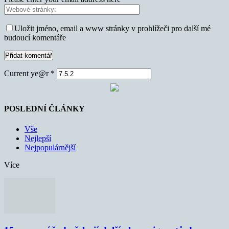
Uložit jméno, email a www stránky v prohlížeči pro další mé
budoucí komentáře
Current ye@r
*
POSLEDNÍ ČLÁNKY
Vše
Nejlepší
Nejpopulárnější
Více