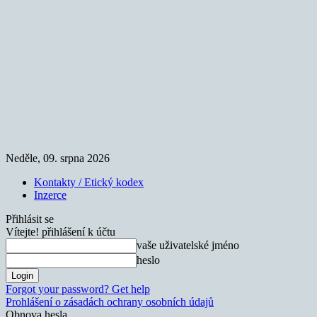
Neděle, 09. srpna 2026
Kontakty / Etický kodex
Inzerce
Přihlásit se
Vítejte! přihlášení k účtu
vaše uživatelské jméno
heslo
Forgot your password? Get help
Prohlášení o zásadách ochrany osobních údajů
Obnova hesla