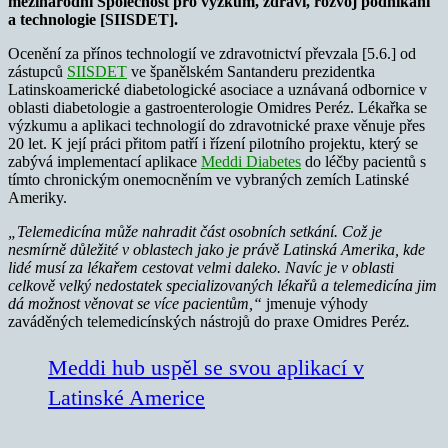
mezinárodní Společnost pro výzkum, zdraví, rozvoj podnikání
a technologie [SIISDET].
Ocenění za přínos technologií ve zdravotnictví převzala [5.6.] od
zástupců
SIISDET
ve španělském Santanderu prezidentka
Latinskoamerické diabetologické asociace a uznávaná odbornice v
oblasti diabetologie a gastroenterologie Omidres Peréz. Lékařka se
výzkumu a aplikaci technologií do zdravotnické praxe věnuje přes
20 let. K její práci přitom patří i řízení pilotního projektu, který se
zabývá implementací aplikace
Meddi Diabetes
do léčby pacientů s
tímto chronickým onemocněním ve vybraných zemích Latinské
Ameriky.
„Telemedicína může nahradit část osobních setkání. Což je
nesmírně důležité v oblastech jako je právě Latinská Amerika, kde
lidé musí za lékařem cestovat velmi daleko. Navíc je v oblasti
celkově velký nedostatek specializovaných lékařů a telemedicína jim
dá možnost věnovat se více pacientům,“
jmenuje výhody
zaváděných telemedicínských nástrojů do praxe Omidres Peréz
.
Meddi hub uspěl se svou aplikací v
Latinské Americe