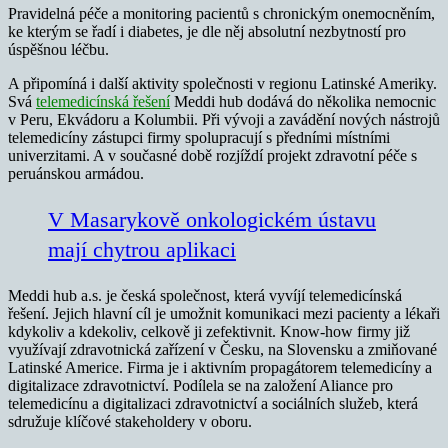
Pravidelná péče a monitoring pacientů s chronickým onemocněním,
ke kterým se řadí i diabetes, je dle něj absolutní nezbytností pro
úspěšnou léčbu.
A připomíná i další aktivity společnosti v regionu Latinské Ameriky.
Svá
telemedicínská řešení
Meddi hub dodává do několika nemocnic
v Peru, Ekvádoru a Kolumbii. Při vývoji a zavádění nových nástrojů
telemedicíny zástupci firmy spolupracují s předními místními
univerzitami. A v současné době rozjíždí projekt zdravotní péče s
peruánskou armádou.
V Masarykově onkologickém ústavu
mají chytrou aplikaci
Meddi hub a.s. je česká společnost, která vyvíjí telemedicínská
řešení. Jejich hlavní cíl je umožnit komunikaci mezi pacienty a lékaři
kdykoliv a kdekoliv, celkově ji zefektivnit. Know-how firmy již
využívají zdravotnická zařízení v Česku, na Slovensku a zmiňované
Latinské Americe. Firma je i aktivním propagátorem telemedicíny a
digitalizace zdravotnictví. Podílela se na založení Aliance pro
telemedicínu a digitalizaci zdravotnictví a sociálních služeb, která
sdružuje klíčové stakeholdery v oboru.