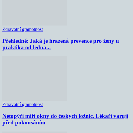
Zdravotní gramotnost
Přehledně: Jaká je hrazená prevence pro ženy u
praktika od ledna...
Zdravotní gramotnost
Netopýři míří okny do českých ložnic. Lékaři varují
před pokousáním