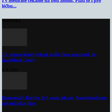
I v medicíně čekáme na bod zlomu. Platí to i pro
léčbu...
NOVINKY
15. srpna úřady čekají další vlnu migrantů do
španělské Ceuty
9. 8. 2026
Komentář: Kdyby byl steak lékem, Američané jsou
zdraví jako řípa