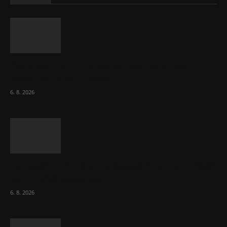
Ceny akcií Eli Lilly rostou, ale ceny akcií
Novo Nordisku klesají
6. 8. 2026
Netopýři míří okny do českých ložnic. Lékaři
varují před pokousáním
6. 8. 2026