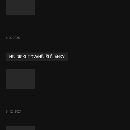
V korupční kauze z roku 2018 ve FN Bulovka
padly další...
6. 8. 2026
NEJDISKUTOVANĚJŠÍ ČLÁNKY
Část lékařů tvrdě zaútočila na prezidenta
ČLK Kubka
6. 12. 2021