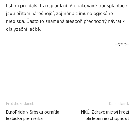
listinu pro další transplantaci. A opakované transplantace
jsou přitom náročnější, zejména z imunologického
hlediska. Často to znamená alespoň přechodný návrat k
dialyzační léčbě.
–RED–
Předchozí článek
Další článek
EuroPride v Srbsku odmítla i
NKÚ: Zdravotnictví hrozí
lesbická premiérka
platební neschopnost