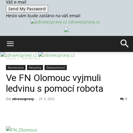
Váš e-mail
Heslo vám bude zasláno na váš email
zdravezpravy.cz
Domů
Nemocnice
Nemocnice
Aktuality
Zdravotnictví
Ve FN Olomouc vyjmuli
ledvinu s pomocí robota
Od
zdravezpravy
-
29. 8. 2022
0