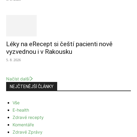
Léky na eRecept si čeští pacienti nově
vyzvednou i v Rakousku
5. 8. 2026
Načíst další
NEJČTENĚJŠÍ ČLÁNKY
Vše
E-health
Zdravé recepty
Komentáře
Zdravé Zprávy