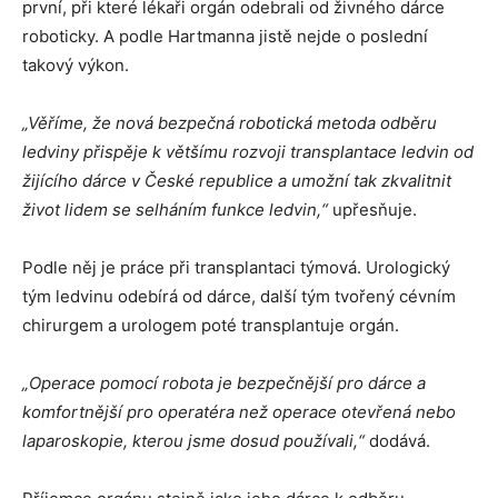
první, při které lékaři orgán odebrali od živného dárce
roboticky. A podle Hartmanna jistě nejde o poslední
takový výkon.
„Věříme, že nová bezpečná robotická metoda odběru
ledviny přispěje k většímu rozvoji transplantace ledvin od
žijícího dárce v České republice a umožní tak zkvalitnit
život lidem se selháním funkce ledvin,“
upřesňuje.
Podle něj je práce při transplantaci týmová. Urologický
tým ledvinu odebírá od dárce, další tým tvořený cévním
chirurgem a urologem poté transplantuje orgán.
„Operace pomocí robota je bezpečnější pro dárce a
komfortnější pro operatéra než operace otevřená nebo
laparoskopie, kterou jsme dosud používali,“
dodává.