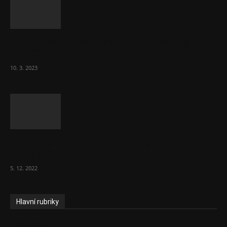
Ministr Válek ocenil domov pro seniory za
70 000 měsíčně
10. 3. 2023
To, co se stalo ve stomatologii, je šílená
ostuda, říká Milan...
5. 12. 2022
Hlavní rubriky
Aktuality