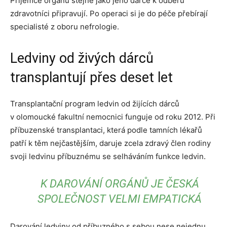
Příjemce orgánu stejně jako jeho dárce k odběru
zdravotníci připravují. Po operaci si je do péče přebírají
specialisté z oboru nefrologie.
Ledviny od živých dárců
transplantují přes deset let
Transplantační program ledvin od žijících dárců
v olomoucké fakultní nemocnici funguje od roku 2012. Při
příbuzenské transplantaci, která podle tamních lékařů
patří k těm nejčastějším, daruje zcela zdravý člen rodiny
svoji ledvinu příbuznému se selháváním funkce ledvin.
K DAROVÁNÍ ORGÁNŮ JE ČESKÁ
SPOLEČNOST VELMI EMPATICKÁ
Darování ledviny od příbuzného s sebou nese nejednu