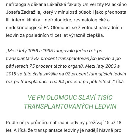
nefrologa a děkana Lékařské fakulty Univerzity Palackého
Josefa Zadražila, který v minulosti působil jako přednosta
III. interní kliniky – nefrologické, revmatologické a
endokrinologické FN Olomouc, se životnost náhradních
ledvin za posledních třicet let výrazně zlepšila.
„Mezi lety 1986 a 1995 fungovalo jeden rok po
transplantaci 87 procent transplantovaných ledvin a po
pěti letech 75 procent těchto orgánů. Mezi lety 2006 a
2015 se tato čísla zvýšila na 92 procent fungujících ledvin
rok po transplantaci a na 84 procent po pěti letech,“
říká.
VE FN OLOMOUC SLAVÍ TISÍC
TRANSPLANTOVANÝCH LEDVIN
Podle něj v průměru náhradní ledviny přežívají 15 až 18
let. A říká, že transplantace ledviny je nadějí hlavně pro