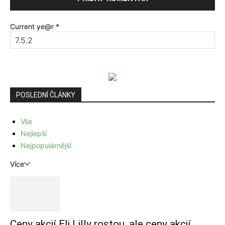
Current ye@r
*
POSLEDNÍ ČLÁNKY
Vše
Nejlepší
Nejpopulárnější
Více
Ceny akcií Eli Lilly rostou, ale ceny akcií