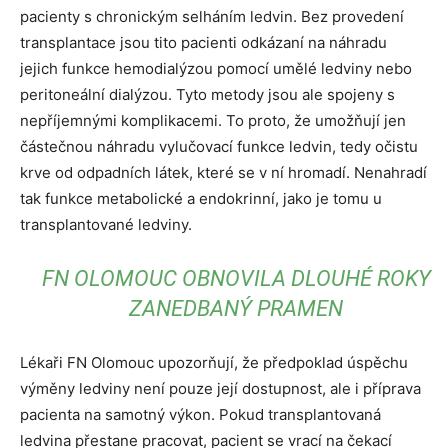
pacienty s chronickým selháním ledvin. Bez provedení
transplantace jsou tito pacienti odkázaní na náhradu
jejich funkce hemodialýzou pomocí umělé ledviny nebo
peritoneální dialýzou. Tyto metody jsou ale spojeny s
nepříjemnými komplikacemi. To proto, že umožňují jen
částečnou náhradu vylučovací funkce ledvin, tedy očistu
krve od odpadních látek, které se v ní hromadí. Nenahradí
tak funkce metabolické a endokrinní, jako je tomu u
transplantované ledviny.
FN OLOMOUC OBNOVILA DLOUHÉ ROKY
ZANEDBANÝ PRAMEN
Lékaři FN Olomouc upozorňují, že předpoklad úspěchu
výměny ledviny není pouze její dostupnost, ale i příprava
pacienta na samotný výkon. Pokud transplantovaná
ledvina přestane pracovat, pacient se vrací na čekací