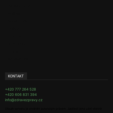
Zdravotnictví
Politika
Sociální věci
Pojištění
Pharma
Rozhovory
E-Health
Ke kávě i čaji
KONTAKT
+420 777 264 528
+420 606 831 394
info@zdravezpravy.cz
Obsah serveru je chráněn autorským právem. Jakékoli jeho užití včetně