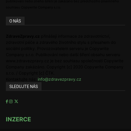
publikování nebo jiného šíření je zakázáno bez předchozího písemného
souhlasu Copywrite Company s.r.o.
O NÁS
ZdraveZpravy.cz
přinášejí informace ze zdravotnictví,
zdravotní péče a zdravého životního stylu s přesahem do
sociální politiky. Provozovatelem serveru je Copywrite
Company s.r.o. Publikování nebo další šíření obsahu serveru
www.zdravezpravy.cz je bez souhlasu společnosti Copywrite
Company zakázáno. Copyright [c] 2020 Copywrite Company
s.r.o. / Copyright [c] ČTK.
Kontaktujte nás:
info@zdravezpravy.cz
SLEDUJTE NÁS
INZERCE