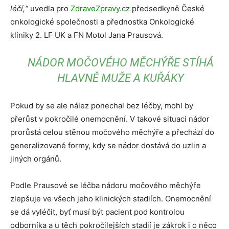
léčí,“
uvedla pro
ZdraveZpravy.cz
předsedkyně České
onkologické společnosti a přednostka Onkologické
kliniky 2. LF UK a FN Motol Jana Prausová.
NÁDOR MOČOVÉHO MĚCHÝŘE STÍHÁ
HLAVNĚ MUŽE A KUŘÁKY
Pokud by se ale nález ponechal bez léčby, mohl by
přerůst v pokročilé onemocnění. V takové situaci nádor
prorůstá celou stěnou močového měchýře a přechází do
generalizované formy, kdy se nádor dostává do uzlin a
jiných orgánů.
Podle Prausové se léčba nádoru močového měchýře
zlepšuje ve všech jeho klinických stadiích. Onemocnění
se dá vyléčit, byť musí být pacient pod kontrolou
odborníka a u těch pokročilejších stadií je zákrok i o něco