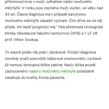
přítomnost krve v moči, odhalíme nádor močového
měchýře. V riziku jsou zejména muži, kuřáci, ve věku nad
45 let. Časná diagnóza má v případě karcinomu
močového měchýře zásadní význam. Čím dříve se na něj
přijde, tím lepší prognózu má,“
říká přednosta Urologické
kliniky Všeobecné fakultní nemocnice [VFN] a 1. LF UK
prof. Viktor Soukup.
To stejné podle něj platí i obráceně. Pozdní diagnóza
mnohdy značí pokročilé nádorové onemocnění, na které
již nemusí dostupná léčba zabírat. Navíc léčba pozdě
zachyceného
nádoru močového měchýře
podstatně
zasahuje do kvality života pacienta.