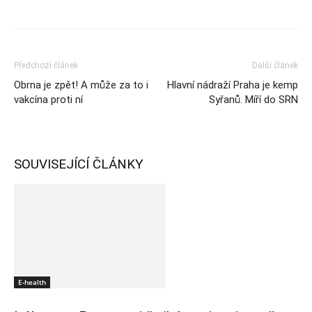
Předchozí článek
Další článek
Obrna je zpět! A může za to i
Hlavní nádraží Praha je kemp
vakcína proti ní
Syřanů. Míří do SRN
SOUVISEJÍCÍ ČLÁNKY
E-health