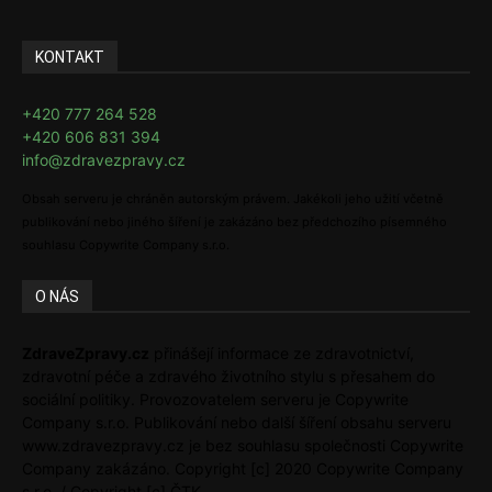
KONTAKT
+420 777 264 528
+420 606 831 394
info@zdravezpravy.cz
Obsah serveru je chráněn autorským právem. Jakékoli jeho užití včetně
publikování nebo jiného šíření je zakázáno bez předchozího písemného
souhlasu Copywrite Company s.r.o.
O NÁS
ZdraveZpravy.cz
přinášejí informace ze zdravotnictví,
zdravotní péče a zdravého životního stylu s přesahem do
sociální politiky. Provozovatelem serveru je Copywrite
Company s.r.o. Publikování nebo další šíření obsahu serveru
www.zdravezpravy.cz je bez souhlasu společnosti Copywrite
Company zakázáno. Copyright [c] 2020 Copywrite Company
s.r.o. / Copyright [c] ČTK.