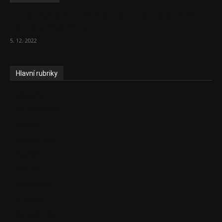
To, co se stalo ve stomatologii, je šílená
ostuda, říká Milan...
5. 12. 2022
Hlavní rubriky
Aktuality
Zdravotnictví
Politika
Sociální věci
Pojištění
Pharma
Rozhovory
E-Health
Ke kávě i čaji