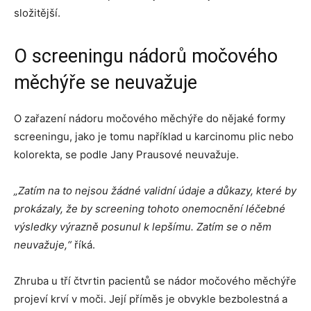
složitější.
O screeningu nádorů močového
měchýře se neuvažuje
O zařazení nádoru močového měchýře do nějaké formy
screeningu, jako je tomu například u karcinomu plic nebo
kolorekta, se podle Jany Prausové neuvažuje.
„Zatím na to nejsou žádné validní údaje a důkazy, které by
prokázaly, že by screening tohoto onemocnění léčebné
výsledky výrazně posunul k lepšímu. Zatím se o něm
neuvažuje,“
říká.
Zhruba u tří čtvrtin pacientů se nádor močového měchýře
projeví krví v moči. Její příměs je obvykle bezbolestná a