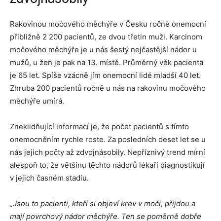
Rakovinou močového měchýře v Česku ročně onemocní
přibližně 2 200 pacientů, ze dvou třetin muži. Karcinom
močového měchýře je u nás šestý nejčastější nádor u
mužů, u žen je pak na 13. místě. Průměrný věk pacienta
je 65 let. Spíše vzácně jím onemocní lidé mladší 40 let.
Zhruba 200 pacientů ročně u nás na rakovinu močového
měchýře umírá.
Zneklidňující informací je, že počet pacientů s tímto
onemocněním rychle roste. Za posledních deset let se u
nás jejich počty až zdvojnásobily. Nepříznivý trend mírní
alespoň to, že většinu těchto nádorů lékaři diagnostikují
v jejich časném stadiu.
„Jsou to pacienti, kteří si objeví krev v moči, přijdou a
mají povrchový nádor měchýře. Ten se poměrně dobře