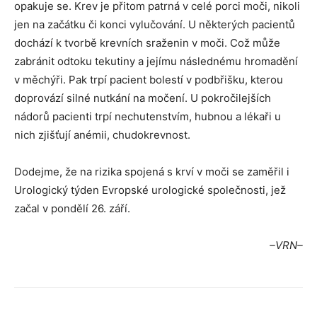
opakuje se. Krev je přitom patrná v celé porci moči, nikoli
jen na začátku či konci vylučování. U některých pacientů
dochází k tvorbě krevních sraženin v moči. Což může
zabránit odtoku tekutiny a jejímu následnému hromadění
v měchýři. Pak trpí pacient bolestí v podbřišku, kterou
doprovází silné nutkání na močení. U pokročilejších
nádorů pacienti trpí nechutenstvím, hubnou a lékaři u
nich zjišťují anémii, chudokrevnost.
Dodejme, že na rizika spojená s krví v moči se zaměřil i
Urologický týden Evropské urologické společnosti, jež
začal v pondělí 26. září.
–VRN–