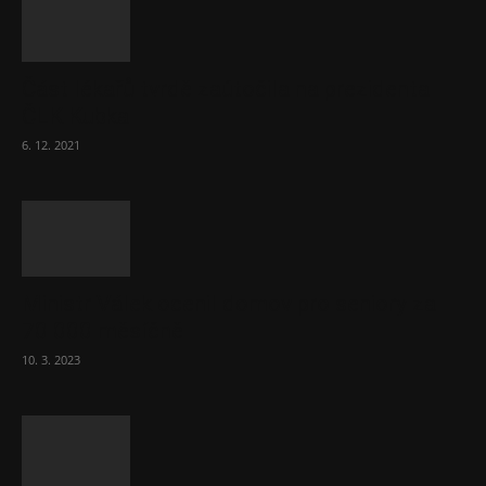
Část lékařů tvrdě zaútočila na prezidenta
ČLK Kubka
6. 12. 2021
Ministr Válek ocenil domov pro seniory za
70 000 měsíčně
10. 3. 2023