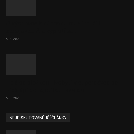
O výchovné k důchodu musí muži i
zabojovat. Ale vyplatí se...
5. 8. 2026
Lidé se složkou živobytí v superdávce se
překlápí do rejstříku hazardu
5. 8. 2026
NEJDISKUTOVANĚJŠÍ ČLÁNKY