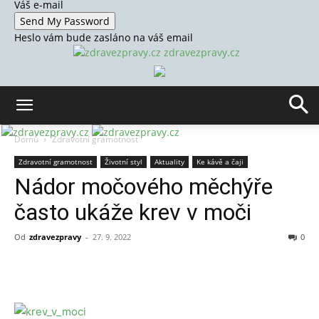
Váš e-mail
Heslo vám bude zasláno na váš email
zdravezpravy.cz
Domů
Zdravotní gramotnost
Zdravotní gramotnost
Životní styl
Aktuality
Ke kávě a čaji
Nádor močového měchýře
často ukáže krev v moči
Od
zdravezpravy
-
27. 9. 2022
0