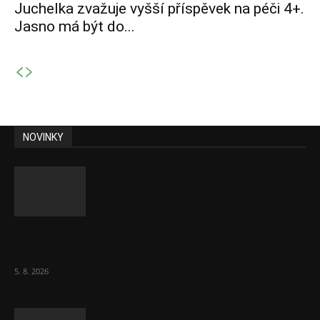
Juchelka zvažuje vyšší příspěvek na péči 4+.
Jasno má být do...
NOVINKY
Léky na eRecept si čeští pacienti nově
vyzvednou i v Rakousku
5. 8. 2026