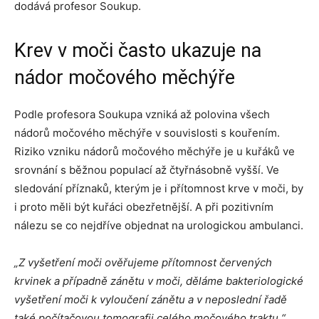
dodává profesor Soukup.
Krev v moči často ukazuje na
nádor močového měchýře
Podle profesora Soukupa vzniká až polovina všech
nádorů močového měchýře v souvislosti s kouřením.
Riziko vzniku nádorů močového měchýře je u kuřáků ve
srovnání s běžnou populací až čtyřnásobně vyšší. Ve
sledování příznaků, kterým je i přítomnost krve v moči, by
i proto měli být kuřáci obezřetnější. A při pozitivním
nálezu se co nejdříve objednat na urologickou ambulanci.
„Z vyšetření moči ověřujeme přítomnost červených
krvinek a případně zánětu v moči, děláme bakteriologické
vyšetření moči k vyloučení zánětu a v neposlední řadě
také počítačovou tomografii celého močového traktu,“