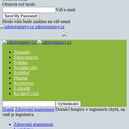
Obnovit své heslo
Váš e-mail
Heslo vám bude zasláno na váš email
zdravezpravy.cz
Aktuality
Zdravotnictví
Politika
Sociální věci
Pojištění
Pharma
Rozhovory
E-Health
Ke kávě i čaji
Domů
Zdravotní gramotnost
Domácí hospice v regionech chybí, na
vině je legislativa
Zdravotní gramotnost