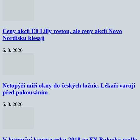
Ceny akcií Eli Lilly rostou, ale ceny akcií Novo
Nordisku klesají
6. 8. 2026
Netopýři míří okny do českých ložnic. Lékaři varují
před pokousáním
6. 8. 2026
V korupční kauze z roku 2018 ve FN Bulovka padly