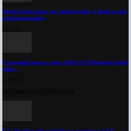
Netopýři míří okny do českých ložnic. Lékaři varují
před pokousáním
6. 8. 2026
V korupční kauze z roku 2018 ve FN Bulovka padly
další...
6. 8. 2026
NEJDISKUTOVANĚJŠÍ ČLÁNKY
Část lékařů tvrdě zaútočila na prezidenta ČLK