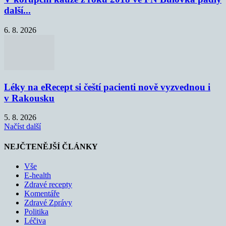
další...
6. 8. 2026
Léky na eRecept si čeští pacienti nově vyzvednou i
v Rakousku
5. 8. 2026
Načíst další
NEJČTENĚJŠÍ ČLÁNKY
Vše
E-health
Zdravé recepty
Komentáře
Zdravé Zprávy
Politika
Léčiva