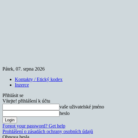
Pátek, 07. srpna 2026
Kontakty / Etický kodex
Inzerce
Přihlásit se
Vítejte! přihlášení k účtu
vaše uživatelské jméno
heslo
Forgot your password? Get help
Prohlášení o zásadách ochrany osobních údajů
Obnova hesla