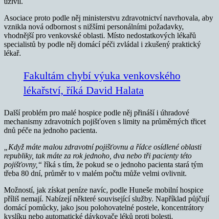
uživil.
Asociace proto podle něj ministerstvu zdravotnictví navrhovala, aby
vznikla nová odbornost s nižšími personálními požadavky,
vhodnější pro venkovské oblasti. Místo nedostatkových lékařů
specialistů by podle něj domácí péči zvládal i zkušený praktický
lékař.
Fakultám chybí výuka venkovského
lékařství, říká David Halata
Další problém pro malé hospice podle něj přináší i úhradové
mechanismy zdravotních pojišťoven s limity na průměrných třicet
dnů péče na jednoho pacienta.
„Když máte malou zdravotní pojišťovnu a řídce osídlené oblasti
republiky, tak máte za rok jednoho, dva nebo tři pacienty této
pojišťovny,“
říká s tím, že pokud se o jednoho pacienta stará tým
třeba 80 dní, průměr to v malém počtu může velmi ovlivnit.
Možností, jak získat peníze navíc, podle Huneše mobilní hospice
příliš nemají. Nabízejí některé související služby. Například půjčují
domácí pomůcky, jako jsou polohovatelné postele, koncentrátory
kyslíku nebo automatické dávkovače léků proti bolesti.