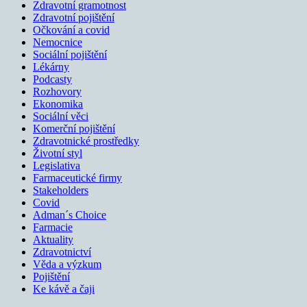
Zdravotní gramotnost
Zdravotní pojištění
Očkování a covid
Nemocnice
Sociální pojištění
Lékárny
Podcasty
Rozhovory
Ekonomika
Sociální věci
Komerční pojištění
Zdravotnické prostředky
Životní styl
Legislativa
Farmaceutické firmy
Stakeholders
Covid
Adman´s Choice
Farmacie
Aktuality
Zdravotnictví
Věda a výzkum
Pojištění
Ke kávě a čaji