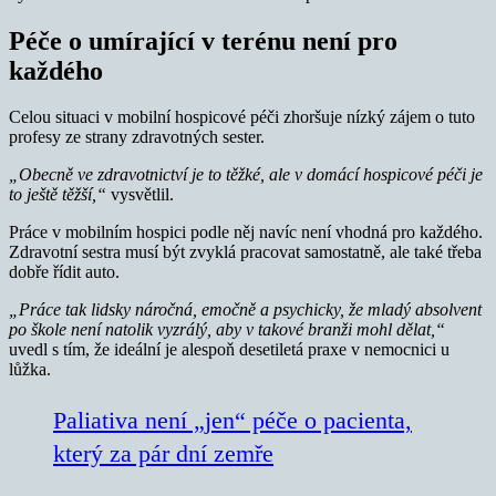
Péče o umírající v terénu není pro
každého
Celou situaci v mobilní hospicové péči zhoršuje nízký zájem o tuto
profesy ze strany zdravotných sester.
„Obecně ve zdravotnictví je to těžké, ale v domácí hospicové péči je
to ještě těžší,“
vysvětlil.
Práce v mobilním hospici podle něj navíc není vhodná pro každého.
Zdravotní sestra musí být zvyklá pracovat samostatně, ale také třeba
dobře řídit auto.
„Práce tak lidsky náročná, emočně a psychicky, že mladý absolvent
po škole není natolik vyzrálý, aby v takové branži mohl dělat,“
uvedl s tím, že ideální je alespoň desetiletá praxe v nemocnici u
lůžka.
Paliativa není „jen“ péče o pacienta,
který za pár dní zemře