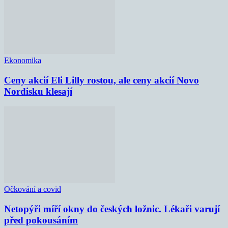
Ekonomika
Ceny akcií Eli Lilly rostou, ale ceny akcií Novo
Nordisku klesají
Očkování a covid
Netopýři míří okny do českých ložnic. Lékaři varují
před pokousáním