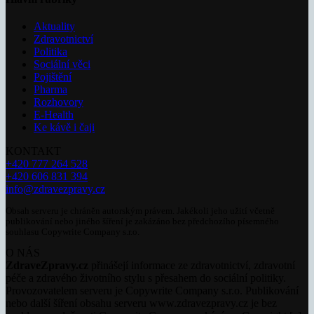
Aktuality
Zdravotnictví
Politika
Sociální věci
Pojištění
Pharma
Rozhovory
E-Health
Ke kávě i čaji
KONTAKT
+420 777 264 528
+420 606 831 394
info@zdravezpravy.cz
Obsah serveru je chráněn autorským právem. Jakékoli jeho užití včetně
publikování nebo jiného šíření je zakázáno bez předchozího písemného
souhlasu Copywrite Company s.r.o.
O NÁS
ZdraveZpravy.cz
přinášejí informace ze zdravotnictví, zdravotní
péče a zdravého životního stylu s přesahem do sociální politiky.
Provozovatelem serveru je Copywrite Company s.r.o. Publikování
nebo další šíření obsahu serveru www.zdravezpravy.cz je bez