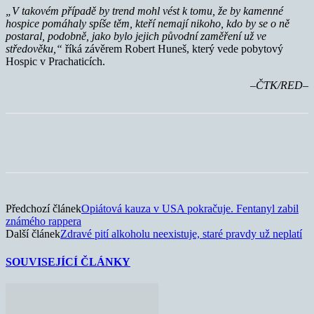
„V takovém případě by trend mohl vést k tomu, že by kamenné
hospice pomáhaly spíše těm, kteří nemají nikoho, kdo by se o ně
postaral, podobně, jako bylo jejich původní zaměření už ve
středověku,“
říká závěrem Robert Huneš, který vede pobytový
Hospic v Prachaticích.
–ČTK/RED–
Předchozí článek
Opiátová kauza v USA pokračuje. Fentanyl zabil
známého rappera
Další článek
Zdravé pití alkoholu neexistuje, staré pravdy už neplatí
SOUVISEJÍCÍ ČLÁNKY