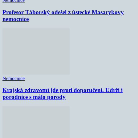
Nemocnice
Profesor Táborský odešel z ústecké Masarykovy
nemocnice
Nemocnice
Krajská zdravotní jde proti doporučení. Udrží i
porodnice s málo porody