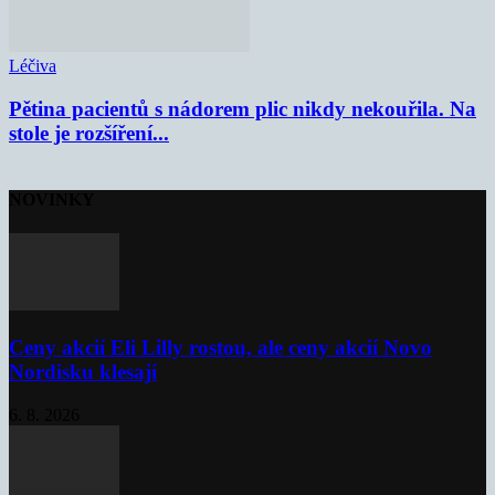
Léčiva
Pětina pacientů s nádorem plic nikdy nekouřila. Na
stole je rozšíření...
NOVINKY
Ceny akcií Eli Lilly rostou, ale ceny akcií Novo
Nordisku klesají
6. 8. 2026