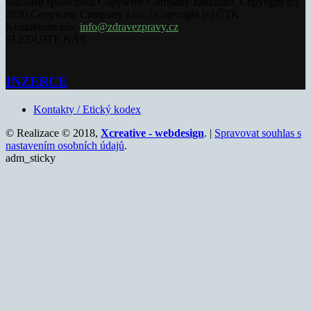
souhlasu společnosti Copywrite Company zakázáno. Copyright [c]
2020 Copywrite Company s.r.o. / Copyright [c] ČTK.
Kontaktujte nás:
info@zdravezpravy.cz
SLEDUJTE NÁS
INZERCE
Kontakty / Etický kodex
© Realizace © 2018,
Xcreative - webdesign
. |
Spravovat souhlas s
nastavením osobních údajů
.
adm_sticky