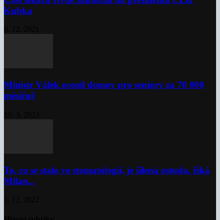
Kubka
6. 12. 2021
Ministr Válek ocenil domov pro seniory za 70 000
měsíčně
10. 3. 2023
To, co se stalo ve stomatologii, je šílená ostuda, říká
Milan...
5. 12. 2022
Hlavní rubriky