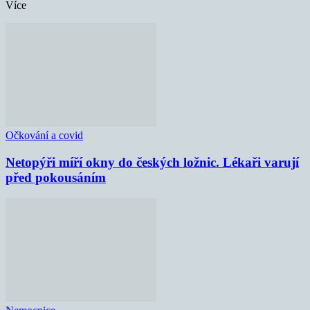
Více
Očkování a covid
Netopýři míří okny do českých ložnic. Lékaři varují
před pokousáním