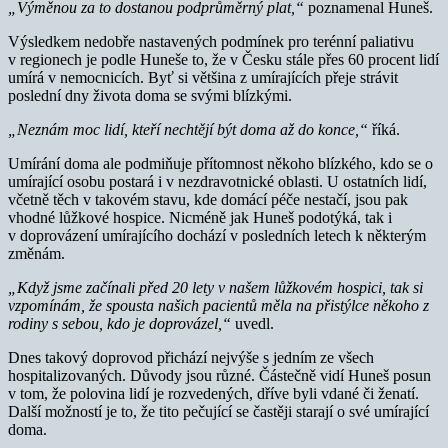
„Výměnou za to dostanou podprůměrný plat,“
poznamenal Huneš.
Výsledkem nedobře nastavených podmínek pro terénní paliativu
v regionech je podle Huneše to, že v Česku stále přes 60 procent lidí
umírá v nemocnicích. Byť si většina z umírajících přeje strávit
poslední dny života doma se svými blízkými.
„Neznám moc lidí, kteří nechtějí být doma až do konce,“
říká.
Umírání doma ale podmiňuje přítomnost někoho blízkého, kdo se o
umírající osobu postará i v nezdravotnické oblasti. U ostatních lidí,
včetně těch v takovém stavu, kde domácí péče nestačí, jsou pak
vhodné lůžkové hospice. Nicméně jak Huneš podotýká, tak i
v doprovázení umírajícího dochází v posledních letech k některým
změnám.
„Když jsme začínali před 20 lety v našem lůžkovém hospici, tak si
vzpomínám, že spousta našich pacientů měla na přistýlce někoho z
rodiny s sebou, kdo je doprovázel,“
uvedl.
Dnes takový doprovod přichází nejvýše s jedním ze všech
hospitalizovaných. Důvody jsou různé. Částečně vidí Huneš posun
v tom, že polovina lidí je rozvedených, dříve byli vdané či ženatí.
Další možností je to, že tito pečující se častěji starají o své umírající
doma.