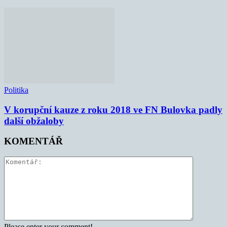
Politika
V korupční kauze z roku 2018 ve FN Bulovka padly
další obžaloby
KOMENTÁŘ
Please enter your comment!