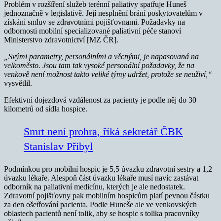
Problém v rozšíření služeb terénní paliativy spatřuje Huneš
jednoznačně v legislativě. Její nesplnění brání poskytovatelům v
získání smluv se zdravotními pojišťovnami. Požadavky na
odbornosti mobilní specializované paliativní péče stanoví
Ministerstvo zdravotnictví [MZ ČR].
„Svými parametry, personálními a věcnými, je napasovaná na
velkoměsto. Jsou tam tak vysoké personální požadavky, že na
venkově není možnost takto veliké týmy udržet, protože se neuživí,“
vysvětlil.
Efektivní dojezdová vzdálenost za pacienty je podle něj do 30
kilometrů od sídla hospice.
Smrt není prohra, říká sekretář ČBK
Stanislav Přibyl
Podmínkou pro mobilní hospic je 5,5 úvazku zdravotní sestry a 1,2
úvazku lékaře. Alespoň část úvazku lékaře musí navíc zastávat
odborník na paliativní medicínu, kterých je ale nedostatek.
Zdravotní pojišťovny pak mobilním hospicům platí pevnou částku
za den ošetřování pacienta. Podle Huneše ale ve venkovských
oblastech pacientů není tolik, aby se hospic s tolika pracovníky