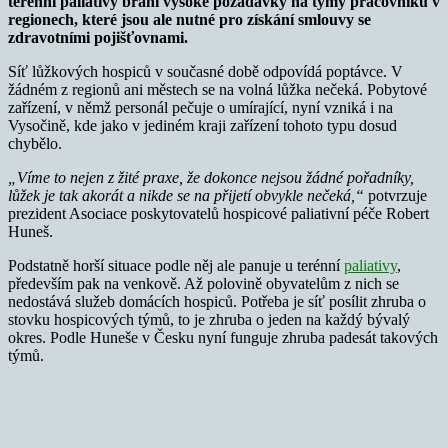
terénní paliativy brání vysoké požadavky na týmy pracovníků v
regionech, které jsou ale nutné pro získání smlouvy se
zdravotními pojišťovnami.
Síť lůžkových hospiců v současné době odpovídá poptávce. V
žádném z regionů ani městech se na volná lůžka nečeká. Pobytové
zařízení, v němž personál pečuje o umírající, nyní vzniká i na
Vysočině, kde jako v jediném kraji zařízení tohoto typu dosud
chybělo.
„Víme to nejen z žité praxe, že dokonce nejsou žádné pořadníky,
lůžek je tak akorát a nikde se na přijetí obvykle nečeká,“
potvrzuje
prezident Asociace poskytovatelů hospicové paliativní péče Robert
Huneš.
Podstatně horší situace podle něj ale panuje u terénní
paliativy
,
především pak na venkově. Až polovině obyvatelům z nich se
nedostává služeb domácích hospiců. Potřeba je síť posílit zhruba o
stovku hospicových týmů, to je zhruba o jeden na každý bývalý
okres. Podle Huneše v Česku nyní funguje zhruba padesát takových
týmů.