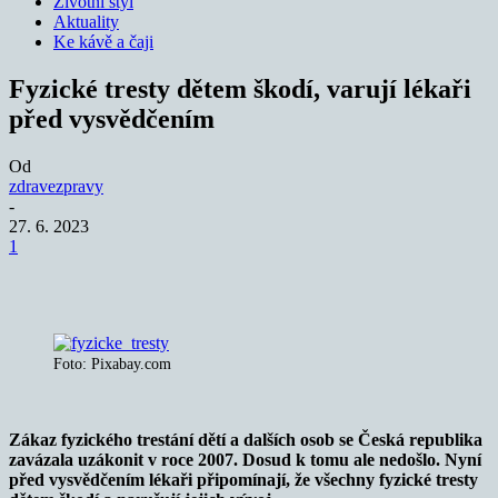
Životní styl
Aktuality
Ke kávě a čaji
Fyzické tresty dětem škodí, varují lékaři
před vysvědčením
Od
zdravezpravy
-
27. 6. 2023
1
Foto: Pixabay.com
Zákaz fyzického trestání dětí a dalších osob se Česká republika
zavázala uzákonit v roce 2007. Dosud k tomu ale nedošlo. Nyní
před vysvědčením lékaři připomínají, že všechny fyzické tresty