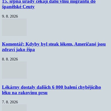
15. srpna úřady čekají další vlnu migrantů do
španělské Ceuty
9. 8. 2026
Komentář: Kdyby byl steak lékem, Američané jsou
zdraví jako řípa
8. 8. 2026
Lékárny dostaly dalších 6 000 balení chybějícího
léku na rakovinu prsu
7. 8. 2026