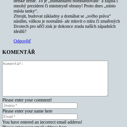
dětské hřiště. To je „humanitární bombardování“ a zajásá i
mnohý prezident či ministryně obrany! Proto dnes „místo
másla tanky“.
Zbrojit, budovat základny a domáhat se „svého práva“
násilím, válkou je normální- ale mluvit o míru či zmařených
životech pro něčí zisk je dokonce zrada naších západních
ideálů?
Odpověď
KOMENTÁŘ
Please enter your comment!
Please enter your name here
You have entered an incorrect email address!