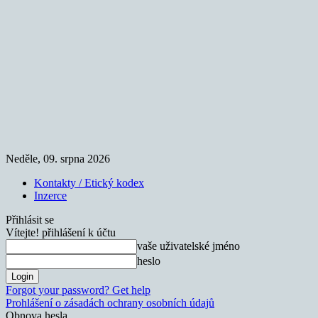
Neděle, 09. srpna 2026
Kontakty / Etický kodex
Inzerce
Přihlásit se
Vítejte! přihlášení k účtu
vaše uživatelské jméno
heslo
Forgot your password? Get help
Prohlášení o zásadách ochrany osobních údajů
Obnova hesla