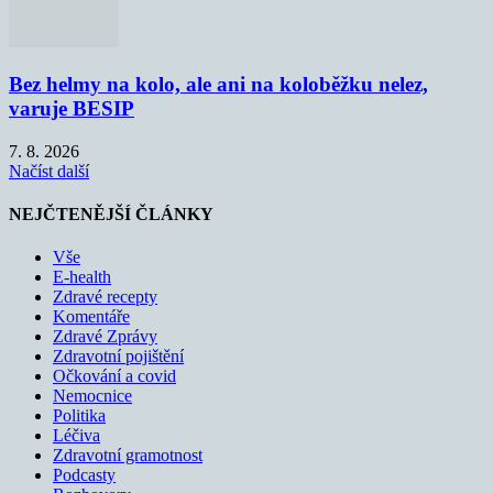
Bez helmy na kolo, ale ani na koloběžku nelez,
varuje BESIP
7. 8. 2026
Načíst další
NEJČTENĚJŠÍ ČLÁNKY
Vše
E-health
Zdravé recepty
Komentáře
Zdravé Zprávy
Zdravotní pojištění
Očkování a covid
Nemocnice
Politika
Léčiva
Zdravotní gramotnost
Podcasty