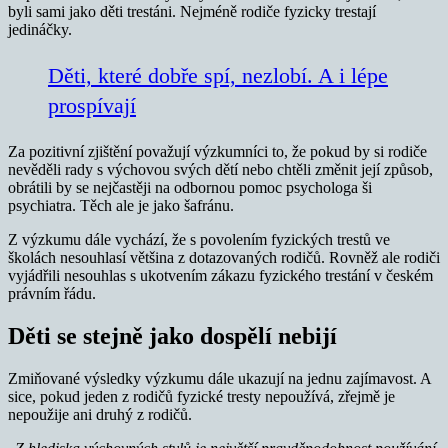
byli sami jako děti trestáni. Nejméně rodiče fyzicky trestají
jedináčky.
Děti, které dobře spí, nezlobí. A i lépe
prospívají
Za pozitivní zjištění považují výzkumníci to, že pokud by si rodiče
nevěděli rady s výchovou svých dětí nebo chtěli změnit její způsob,
obrátili by se nejčastěji na odbornou pomoc psychologa ši
psychiatra. Těch ale je jako šafránu.
Z výzkumu dále vychází, že s povolením fyzických trestů ve
školách nesouhlasí většina z dotazovaných rodičů. Rovněž ale rodiči
vyjádřili nesouhlas s ukotvením zákazu fyzického trestání v českém
právním řádu.
Děti se stejně jako dospělí nebijí
Zmiňované výsledky výzkumu dále ukazují na jednu zajímavost. A
sice, pokud jeden z rodičů fyzické tresty nepoužívá, zřejmě je
nepoužije ani druhý z rodičů.