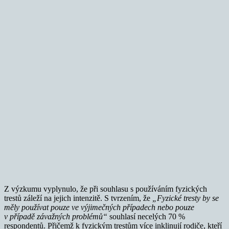
Z výzkumu vyplynulo, že při souhlasu s používáním fyzických
trestů záleží na jejich intenzitě. S tvrzením, že
„Fyzické tresty by se
měly používat pouze ve výjimečných případech nebo pouze
v případě závažných problémů“
souhlasí necelých 70 %
respondentů. Přičemž k fyzickým trestům více inklinují rodiče, kteří