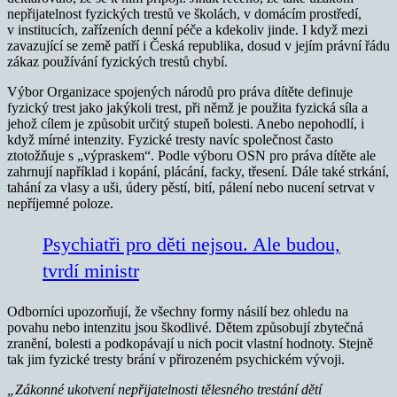
nepřijatelnost fyzických trestů ve školách, v domácím prostředí,
v institucích, zařízeních denní péče a kdekoliv jinde. I když mezi
zavazující se země patří i Česká republika, dosud v jejím právní řádu
zákaz používání fyzických trestů chybí.
Výbor Organizace spojených národů pro práva dítěte definuje
fyzický trest jako jakýkoli trest, při němž je použita fyzická síla a
jehož cílem je způsobit určitý stupeň bolesti. Anebo nepohodlí, i
když mírné intenzity. Fyzické tresty navíc společnost často
ztotožňuje s „výpraskem“. Podle výboru OSN pro práva dítěte ale
zahrnují například i kopání, plácání, facky, třesení. Dále také strkání,
tahání za vlasy a uši, údery pěstí, bití, pálení nebo nucení setrvat v
nepříjemné poloze.
Psychiatři pro děti nejsou. Ale budou,
tvrdí ministr
Odborníci upozorňují, že všechny formy násilí bez ohledu na
povahu nebo intenzitu jsou škodlivé. Dětem způsobují zbytečná
zranění, bolesti a podkopávají u nich pocit vlastní hodnoty. Stejně
tak jim fyzické tresty brání v přirozeném psychickém vývoji.
„Zákonné ukotvení nepřijatelnosti tělesného trestání dětí