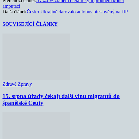
Předchozí článek
Až 40 % zranění elektrickým proudem končí
amputací
Další článek
Česko Ukrajině darovalo autobus přestavěný na JIP
SOUVISEJÍCÍ ČLÁNKY
Zdravé Zprávy
15. srpna úřady čekají další vlnu migrantů do
španělské Ceuty