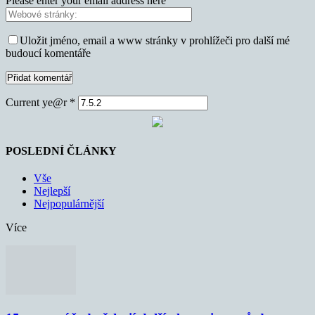
Please enter your email address here
Uložit jméno, email a www stránky v prohlížeči pro další mé
budoucí komentáře
Current ye@r
*
POSLEDNÍ ČLÁNKY
Vše
Nejlepší
Nejpopulárnější
Více