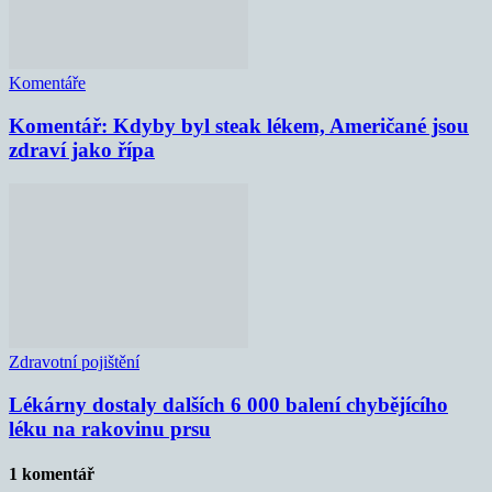
Komentáře
Komentář: Kdyby byl steak lékem, Američané jsou
zdraví jako řípa
Zdravotní pojištění
Lékárny dostaly dalších 6 000 balení chybějícího
léku na rakovinu prsu
1 komentář