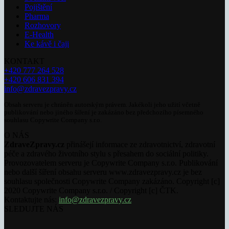
Pojištění
Pharma
Rozhovory
E-Health
Ke kávě i čaji
KONTAKT
+420 777 264 528
+420 606 831 394
info@zdravezpravy.cz
Obsah serveru je chráněn autorským právem. Jakékoli jeho užití včetně
publikování nebo jiného šíření je zakázáno bez předchozího písemného
souhlasu Copywrite Company s.r.o.
O NÁS
ZdraveZpravy.cz
přinášejí informace ze zdravotnictví, zdravotní
péče a zdravého životního stylu s přesahem do sociální politiky.
Provozovatelem serveru je Copywrite Company s.r.o. Publikování
nebo další šíření obsahu serveru www.zdravezpravy.cz je bez
souhlasu společnosti Copywrite Company zakázáno. Copyright [c]
2020 Copywrite Company s.r.o. / Copyright [c] ČTK.
Kontaktujte nás:
info@zdravezpravy.cz
SLEDUJTE NÁS