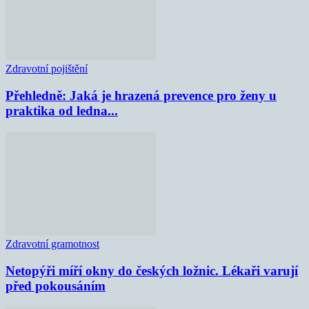
Zdravotní pojištění
Přehledně: Jaká je hrazená prevence pro ženy u
praktika od ledna...
Zdravotní gramotnost
Netopýři míří okny do českých ložnic. Lékaři varují
před pokousáním