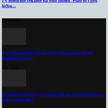
I v medicíně čekáme na bod zlomu. Platí to i pro
léčbu...
NOVINKY
15. srpna úřady čekají další vlnu migrantů do
španělské Ceuty
9. 8. 2026
Komentář: Kdyby byl steak lékem, Američané jsou
zdraví jako řípa