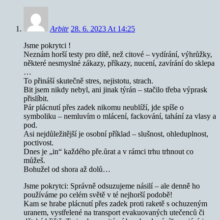
Arbitr
28. 6. 2023 At 14:25
Jsme pokrytci !
Neznám horší testy pro dítě, než citové – vydírání, výhrůžky,
některé nesmyslné zákazy, příkazy, nucení, zavírání do sklepa
…
To přináší skutečně stres, nejistotu, strach.
Bit jsem nikdy nebyl, ani jinak týrán – stačilo třeba výprask
přislíbit.
Pár plácnutí přes zadek nikomu neublíží, jde spíše o
symboliku – nemluvím o mlácení, fackování, tahání za vlasy a
pod.
Asi nejdůležitější je osobní příklad – slušnost, ohleduplnost,
poctivost.
Dnes je „in“ každého pře.ůrat a v rámci trhu trhnout co
můžeš.
Bohužel od shora až dolů…
Jsme pokrytci: Správně odsuzujeme násilí – ale denně ho
používáme po celém světě v té nejhorší podobě!
Kam se hrabe plácnutí přes zadek proti raketě s ochuzeným
uranem, vystřelené na transport evakuovaných utečenců či