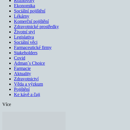
Rozhovory
Ekonomika
Sociální pojištění
Lékárny
Komerční pojištění
Zdravotnické prostředky
Životní styl
Legislativa
Sociální věci
Farmaceutické firmy
Stakeholders
Covid
Adman´s Choice
Farmacie
Aktuality
Zdravotnictví
Věda a výzkum
Pojištění
Ke kávě a čaji
Více