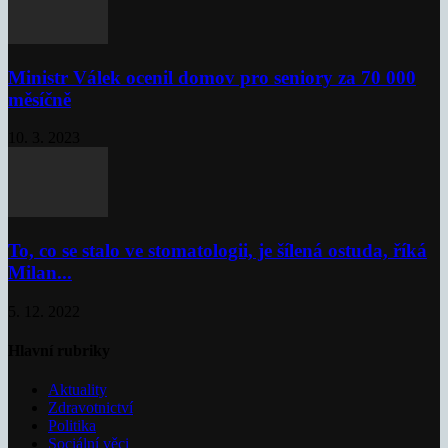
Ministr Válek ocenil domov pro seniory za 70 000
měsíčně
10. 3. 2023
To, co se stalo ve stomatologii, je šílená ostuda, říká
Milan...
5. 12. 2022
Hlavní rubriky
Aktuality
Zdravotnictví
Politika
Sociální věci