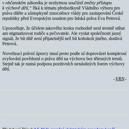
v občanském zákoníku je nezbytnou součástí změny přístupu
k výchově dětí,“
říká k tématu předsedkyně Vládního výboru pro
práva dítěte a zástupkyně zmocněnce vlády pro zastupování České
republiky před Evropským soudem pro lidská práva Eva Petrová.
Upozorňuje, že účelem takového kroku rozhodně není trestně stíhat
ani stigmatizovat rodiče a pečovatele. Ale vyslat společnosti jasný
signál, že bít dítě není přijatelnější než bít kohokoli jiného, dodává
Petrová.
Novelizaci právní úpravy musí proto podle ní doprovázet komplexní
zvyšování povědomí o právu dětí na výchovu bez tělesných trestů.
Stejně tak je nutná podpora pozitivních nenásilných forem výchovy
dětí.
–
VRN
–