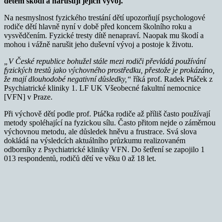
dětem škodí a narušují jejich vývoj.
Na nesmyslnost fyzického trestání dětí upozorňují psychologové
rodiče dětí hlavně nyní v době před koncem školního roku a
vysvědčením. Fyzické tresty dítě nenapraví. Naopak mu škodí a
mohou i vážně narušit jeho duševní vývoj a postoje k životu.
„V České republice bohužel stále mezi rodiči převládá používání
fyzických trestů jako výchovného prostředku, přestože je prokázáno,
že mají dlouhodobé negativní důsledky,“
říká prof. Radek Ptáček z
Psychiatrické kliniky 1. LF UK Všeobecné fakultní nemocnice
[VFN] v Praze.
Při výchově dětí podle prof. Ptáčka rodiče až příliš často používají
metody spoléhající na fyzickou sílu. Často přitom nejde o záměrnou
výchovnou metodu, ale důsledek hněvu a frustrace. Svá slova
dokládá na výsledcích aktuálního průzkumu realizovaném
odborníky z Psychiatrické kliniky VFN. Do šetření se zapojilo 1
013 respondentů, rodičů dětí ve věku 0 až 18 let.