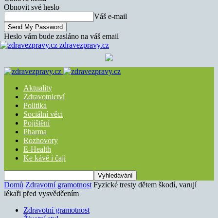
Obnovit své heslo
Váš e-mail
Heslo vám bude zasláno na váš email
zdravezpravy.cz
Aktuality
Zdravotnictví
Politika
Sociální věci
Pojištění
Pharma
Rozhovory
E-Health
Ke kávě i čaji
Domů
Zdravotní gramotnost
Fyzické tresty dětem škodí, varují
lékaři před vysvědčením
Zdravotní gramotnost