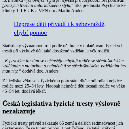
„
Z hlediska výchovných stylů je největší pravděpodobnost používání
fyzických trestů u autoritářského stylu
,“ říká přednosta Psychiatrické
kliniky 1. LF UK a VFN doc. Martin Anders.
Deprese děti přivádí i k sebevraždě,
chybí pomoc
Statisticky významnou roli podle něj hraje v uplatňování fyzických
trestů při výchově dětí také dosažené vzdělání a věk rodičů.
„K fyzickým trestům se nejčastěji uchylují rodiče se středoškolským
vzděláním s maturitou a nejméně ti se středoškolským vzděláním bez
maturity,“
dodává doc. Anders.
Z hlediska věku se k fyzickému potrestání dítěte odhodlají nejvíce
rodiče mezi 25–34 lety. Naopak nejméně děti trestají rodiče ve věku
45–54 let, dodává lékař.
Česká legislativa fyzické tresty výslovně
nezakazuje
Fyzické tresty právně zakazuje 65 zemí a dalších sedmadvacet jich
deklarovalo, že se k nim připojí. Jinak řečeno, že také uzákoní