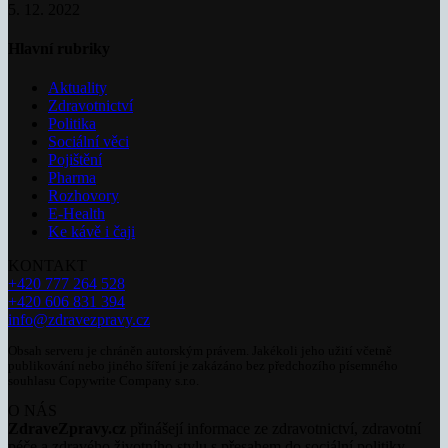
5. 12. 2022
Hlavní rubriky
Aktuality
Zdravotnictví
Politika
Sociální věci
Pojištění
Pharma
Rozhovory
E-Health
Ke kávě i čaji
KONTAKT
+420 777 264 528
+420 606 831 394
info@zdravezpravy.cz
Obsah serveru je chráněn autorským právem. Jakékoli jeho užití včetně
publikování nebo jiného šíření je zakázáno bez předchozího písemného
souhlasu Copywrite Company s.r.o.
O NÁS
ZdraveZpravy.cz
přinášejí informace ze zdravotnictví, zdravotní
péče a zdravého životního stylu s přesahem do sociální politiky.