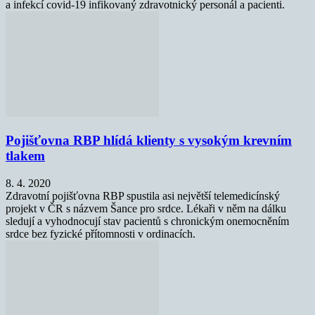
a infekcí covid-19 infikovaný zdravotnický personál a pacienti.
Pojišťovna RBP hlídá klienty s vysokým krevním
tlakem
8. 4. 2020
Zdravotní pojišťovna RBP spustila asi největší telemedicínský
projekt v ČR s názvem Šance pro srdce. Lékaři v něm na dálku
sledují a vyhodnocují stav pacientů s chronickým onemocněním
srdce bez fyzické přítomnosti v ordinacích.