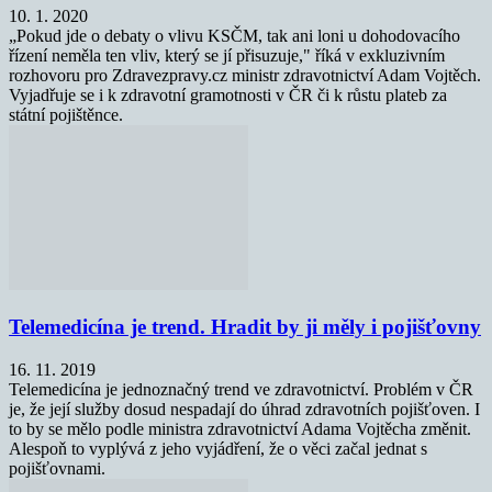
10. 1. 2020
„Pokud jde o debaty o vlivu KSČM, tak ani loni u dohodovacího
řízení neměla ten vliv, který se jí přisuzuje," říká v exkluzivním
rozhovoru pro Zdravezpravy.cz ministr zdravotnictví Adam Vojtěch.
Vyjadřuje se i k zdravotní gramotnosti v ČR či k růstu plateb za
státní pojištěnce.
Telemedicína je trend. Hradit by ji měly i pojišťovny
16. 11. 2019
Telemedicína je jednoznačný trend ve zdravotnictví. Problém v ČR
je, že její služby dosud nespadají do úhrad zdravotních pojišťoven. I
to by se mělo podle ministra zdravotnictví Adama Vojtěcha změnit.
Alespoň to vyplývá z jeho vyjádření, že o věci začal jednat s
pojišťovnami.