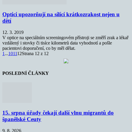
Optici upozorňují na sílící krátkozrakost nejen u
dětí
12. 3. 2019
V optice na speciálním screeningovém přístroji se změří zrak a lékař
vzdálený i stovky či tisíce kilometrů data vyhodnotí a pošle
pacientovi doporučení, co by měl dělat.
1
...
10
11
12
Strana 12 z 12
POSLEDNÍ ČLÁNKY
15. srpna úřady čekají další vlnu migrantů do
španělské Ceuty
9. 8. 2026