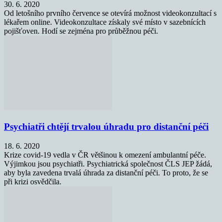
30. 6. 2020
Od letošního prvního července se otevírá možnost videokonzultací s
lékařem online. Videokonzultace získaly své místo v sazebnících
pojišťoven. Hodí se zejména pro průběžnou péči.
Psychiatři chtějí trvalou úhradu pro distanční péči
18. 6. 2020
Krize covid-19 vedla v ČR většinou k omezení ambulantní péče.
Výjimkou jsou psychiatři. Psychiatrická společnost ČLS JEP žádá,
aby byla zavedena trvalá úhrada za distanční péči. To proto, že se
při krizi osvědčila.