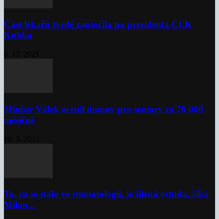
Část lékařů tvrdě zaútočila na prezidenta ČLK
Kubka
6. 12. 2021
Ministr Válek ocenil domov pro seniory za 70 000
měsíčně
10. 3. 2023
To, co se stalo ve stomatologii, je šílená ostuda, říká
Milan...