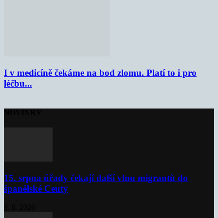
I v medicíně čekáme na bod zlomu. Platí to i pro
léčbu...
NOVINKY
15. srpna úřady čekají další vlnu migrantů do
španělské Ceuty
9. 8. 2026