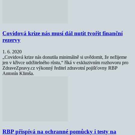
Covidová krize nás musí dál nutit tvořit finanční
rezervy
1. 6. 2020
„Covidová krize nás donutila minimálně si uvědomit, že nežijeme
jen v křivce udržitelného růstu,“ říká v exkluzivním rozhovoru pro
ZdraveZpravy.cz výkonný ředitel zdravotní pojišťovny RBP
Antonín Klimša.
RBP přispívá na ochranné pomůcky i testy na