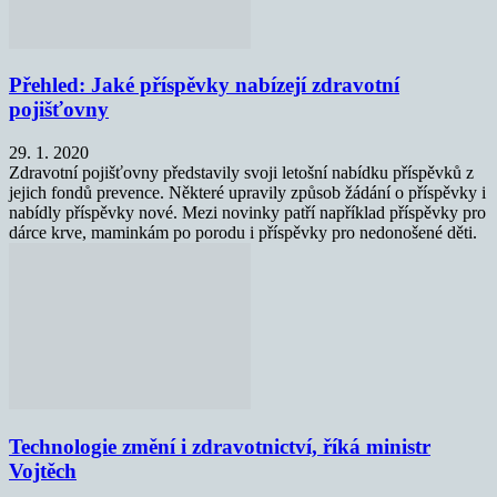
Přehled: Jaké příspěvky nabízejí zdravotní
pojišťovny
29. 1. 2020
Zdravotní pojišťovny představily svoji letošní nabídku příspěvků z
jejich fondů prevence. Některé upravily způsob žádání o příspěvky i
nabídly příspěvky nové. Mezi novinky patří například příspěvky pro
dárce krve, maminkám po porodu i příspěvky pro nedonošené děti.
Technologie změní i zdravotnictví, říká ministr
Vojtěch