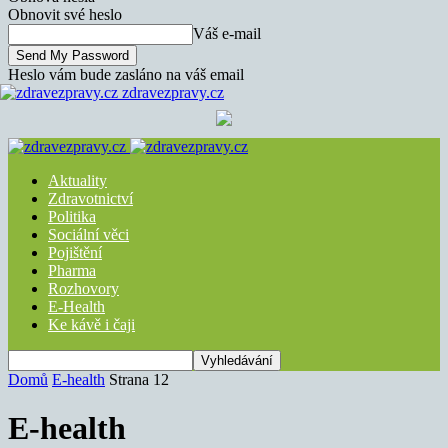
Obnovit své heslo
Váš e-mail
Heslo vám bude zasláno na váš email
zdravezpravy.cz
Aktuality
Zdravotnictví
Politika
Sociální věci
Pojištění
Pharma
Rozhovory
E-Health
Ke kávě i čaji
Domů
E-health
Strana 12
E-health