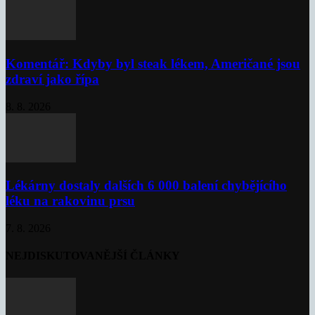
Komentář: Kdyby byl steak lékem, Američané jsou
zdraví jako řípa
8. 8. 2026
Lékárny dostaly dalších 6 000 balení chybějícího
léku na rakovinu prsu
7. 8. 2026
NEJDISKUTOVANĚJŠÍ ČLÁNKY