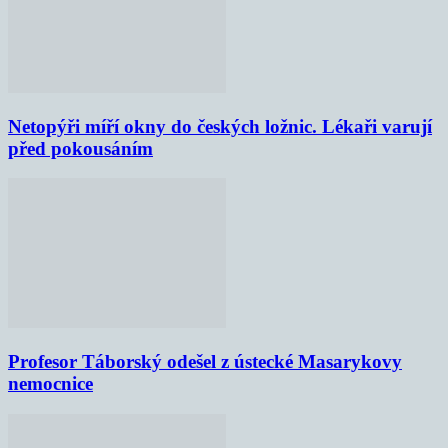
Netopýři míří okny do českých ložnic. Lékaři varují
před pokousáním
Profesor Táborský odešel z ústecké Masarykovy
nemocnice