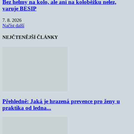
Bez helmy na kolo, ale ani na koloběžku nelez,
varuje BESIP
7. 8. 2026
Načíst další
NEJČTENĚJŠÍ ČLÁNKY
Přehledně: Jaká je hrazená prevence pro ženy u
praktika od ledna...