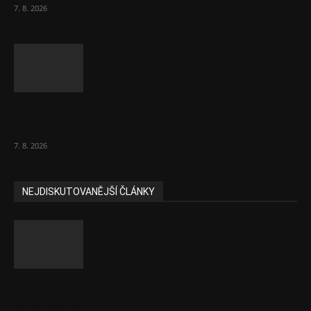
7. 8. 2026
Přehledně: Jaká je hrazená prevence pro
ženy u praktika od ledna...
7. 8. 2026
NEJDISKUTOVANĚJŠÍ ČLÁNKY
Část lékařů tvrdě zaútočila na prezidenta
ČLK Kubka