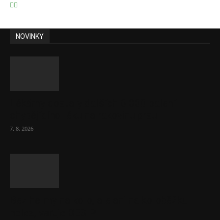
NOVINKY
Lékárny dostaly dalších 6 000 balení
chybějícího léku na rakovinu prsu
7. 8. 2026
Bez helmy na kolo, ale ani na koloběžku
nelez, varuje BESIP