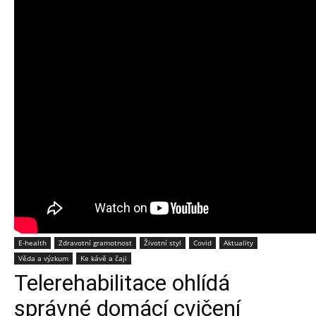
E-health
Zdravotní gramotnost
Životní styl
Covid
Aktuality
Věda a výzkum
Ke kávě a čaji
Telerehabilitace ohlídá
správné domácí cvičení