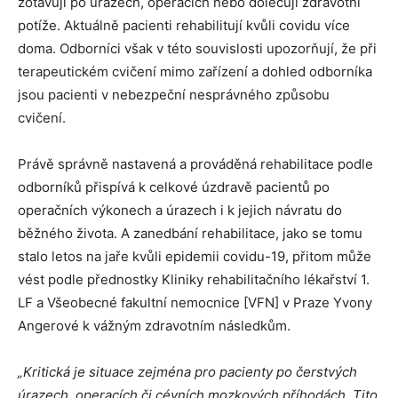
zotavují po úrazech, operacích nebo doléčují zdravotní
potíže. Aktuálně pacienti rehabilitují kvůli covidu více
doma. Odborníci však v této souvislosti upozorňují, že při
terapeutickém cvičení mimo zařízení a dohled odborníka
jsou pacienti v nebezpeční nesprávného způsobu
cvičení.
Právě správně nastavená a prováděná rehabilitace podle
odborníků přispívá k celkové úzdravě pacientů po
operačních výkonech a úrazech i k jejich návratu do
běžného života. A zanedbání rehabilitace, jako se tomu
stalo letos na jaře kvůli epidemii covidu-19, přitom může
vést podle přednostky Kliniky rehabilitačního lékařství 1.
LF a Všeobecné fakultní nemocnice [VFN] v Praze Yvony
Angerové k vážným zdravotním následkům.
„
Kritická je situace zejména pro pacienty po čerstvých
úrazech, operacích či cévních mozkových příhodách. Tito