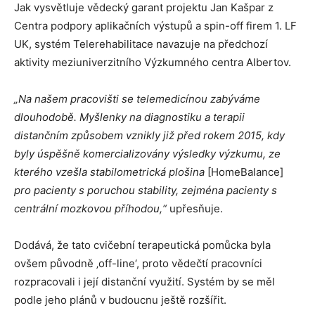
Jak vysvětluje vědecký garant projektu Jan Kašpar z
Centra podpory aplikačních výstupů a spin-off firem 1. LF
UK, systém Telerehabilitace navazuje na předchozí
aktivity meziuniverzitního Výzkumného centra Albertov.
„Na našem pracovišti se telemedicínou zabýváme
dlouhodobě. Myšlenky na diagnostiku a terapii
distančním způsobem vznikly již před rokem 2015, kdy
byly úspěšně komercializovány výsledky výzkumu, ze
kterého vzešla stabilometrická plošina
[HomeBalance]
pro pacienty s poruchou stability, zejména pacienty s
centrální mozkovou příhodou,“
upřesňuje.
Dodává, že tato cvičební terapeutická pomůcka byla
ovšem původně ‚off-line‘, proto vědečtí pracovníci
rozpracovali i její distanční využití. Systém by se měl
podle jeho plánů v budoucnu ještě rozšířit.