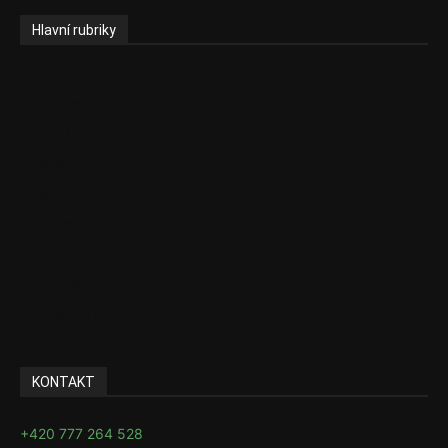
Hlavní rubriky
Aktuality
Zdravotnictví
Politika
Sociální věci
Pojištění
Pharma
Rozhovory
E-Health
Ke kávě i čaji
KONTAKT
+420 777 264 528