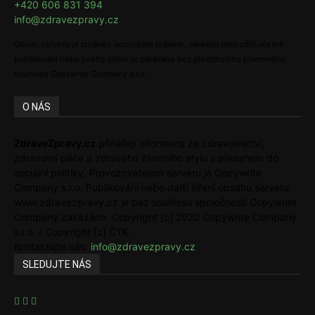
+420 606 831 394
info@zdravezpravy.cz
Obsah serveru je chráněn autorským právem. Jakékoli jeho užití včetně
publikování nebo jiného šíření je zakázáno bez předchozího písemného
souhlasu Copywrite Company s.r.o.
O NÁS
ZdraveZpravy.cz
přinášejí informace ze zdravotnictví,
zdravotní péče a zdravého životního stylu s přesahem do
sociální politiky. Provozovatelem serveru je Copywrite
Company s.r.o. Publikování nebo další šíření obsahu serveru
www.zdravezpravy.cz je bez souhlasu společnosti Copywrite
Company zakázáno. Copyright [c] 2020 Copywrite Company
s.r.o. / Copyright [c] ČTK.
Kontaktujte nás:
info@zdravezpravy.cz
SLEDUJTE NÁS