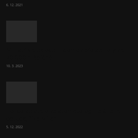
6. 12. 2021
Ministr Válek ocenil domov pro seniory za
70 000 měsíčně
10. 3. 2023
To, co se stalo ve stomatologii, je šílená
ostuda, říká Milan...
5. 12. 2022