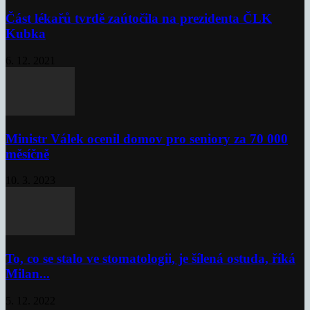
Část lékařů tvrdě zaútočila na prezidenta ČLK
Kubka
6. 12. 2021
Ministr Válek ocenil domov pro seniory za 70 000
měsíčně
10. 3. 2023
To, co se stalo ve stomatologii, je šílená ostuda, říká
Milan...
5. 12. 2022