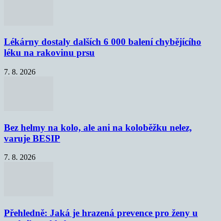
Lékárny dostaly dalších 6 000 balení chybějícího
léku na rakovinu prsu
7. 8. 2026
Bez helmy na kolo, ale ani na koloběžku nelez,
varuje BESIP
7. 8. 2026
Přehledně: Jaká je hrazená prevence pro ženy u