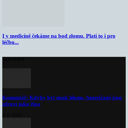
I v medicíně čekáme na bod zlomu. Platí to i pro
léčbu...
NOVINKY
Komentář: Kdyby byl steak lékem, Američané jsou
zdraví jako řípa
8. 8. 2026