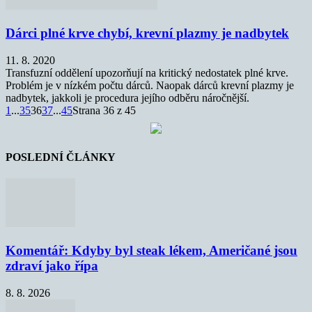
Dárci plné krve chybí, krevní plazmy je nadbytek
11. 8. 2020
Transfuzní oddělení upozorňují na kritický nedostatek plné krve.
Problém je v nízkém počtu dárců. Naopak dárců krevní plazmy je
nadbytek, jakkoli je procedura jejího odběru náročnější.
1
...
35
36
37
...
45
Strana 36 z 45
POSLEDNÍ ČLÁNKY
Komentář: Kdyby byl steak lékem, Američané jsou
zdraví jako řípa
8. 8. 2026