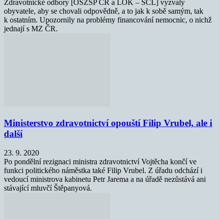
Zdravotnické odbory [OSZSP ČR a LOK – SČL] vyzvaly
obyvatele, aby se chovali odpovědně, a to jak k sobě samým, tak
k ostatním. Upozornily na problémy financování nemocnic, o nichž
jednají s MZ ČR.
Ministerstvo zdravotnictví opouští Filip Vrubel, ale i
další
23. 9. 2020
Po pondělní rezignaci ministra zdravotnictví Vojtěcha končí ve
funkci politického náměstka také Filip Vrubel. Z úřadu odchází i
vedoucí ministrova kabinetu Petr Jarema a na úřadě nezůstává ani
stávající mluvčí Štěpanyová.