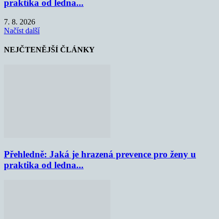
praktika od ledna...
7. 8. 2026
Načíst další
NEJČTENĚJŠÍ ČLÁNKY
Přehledně: Jaká je hrazená prevence pro ženy u
praktika od ledna...