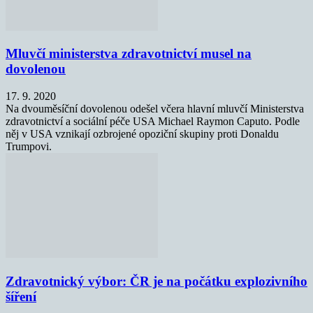
Mluvčí ministerstva zdravotnictví musel na
dovolenou
17. 9. 2020
Na dvouměsíční dovolenou odešel včera hlavní mluvčí Ministerstva
zdravotnictví a sociální péče USA Michael Raymon Caputo. Podle
něj v USA vznikají ozbrojené opoziční skupiny proti Donaldu
Trumpovi.
Zdravotnický výbor: ČR je na počátku explozivního
šíření