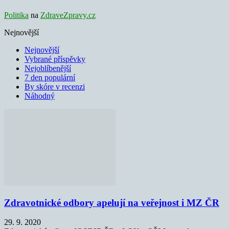
Politika
na
ZdraveZpravy.cz
Nejnovější
Nejnovější
Vybrané příspěvky
Nejoblíbenější
7 den populární
By skóre v recenzi
Náhodný
Zdravotnické odbory apelují na veřejnost i MZ ČR
29. 9. 2020