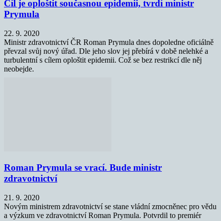
Cíl je oploštit současnou epidemii, tvrdí ministr
Prymula
22. 9. 2020
Ministr zdravotnictví ČR Roman Prymula dnes dopoledne oficiálně
převzal svůj nový úřad. Dle jeho slov jej přebírá v době nelehké a
turbulentní s cílem oploštit epidemii. Což se bez restrikcí dle něj
neobejde.
Roman Prymula se vrací. Bude ministr
zdravotnictví
21. 9. 2020
Novým ministrem zdravotnictví se stane vládní zmocněnec pro vědu
a výzkum ve zdravotnictví Roman Prymula. Potvrdil to premiér