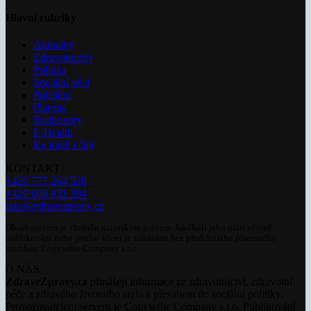
Hlavní rubriky
Aktuality
Zdravotnictví
Politika
Sociální věci
Pojištění
Pharma
Rozhovory
E-Health
Ke kávě i čaji
KONTAKT
+420 777 264 528
+420 606 831 394
info@zdravezpravy.cz
Obsah serveru je chráněn autorským právem. Jakékoli jeho užití včetně
publikování nebo jiného šíření je zakázáno bez předchozího písemného
souhlasu Copywrite Company s.r.o.
O NÁS
ZdraveZpravy.cz
přinášejí informace ze zdravotnictví, zdravotní
péče a zdravého životního stylu s přesahem do sociální politiky.
Provozovatelem serveru je Copywrite Company s.r.o. Publikování