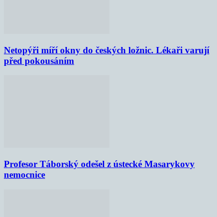
Netopýři míří okny do českých ložnic. Lékaři varují
před pokousáním
Profesor Táborský odešel z ústecké Masarykovy
nemocnice