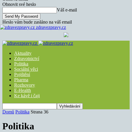
Obnovit své heslo
Váš e-mail
Heslo vám bude zasláno na váš email
zdravezpravy.cz
Aktuality
Zdravotnictví
Politika
Sociální věci
Pojištění
Pharma
Rozhovory
E-Health
Ke kávě i čaji
Domů
Politika
Strana 36
Politika