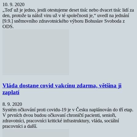
10. 9. 2020
„Teď už je jedno, jestli otestujeme deset tisíc nebo dvacet tisíc lidí za
den, protože ta nálož viru už v té společnosti je,“ uvedl na jednání
[9.9.] sněmovního zdravotnického výboru Bohuslav Svoboda z
ODS.
Vláda dostane covid vakcínu zdarma, většina ji
zaplatí
8. 9. 2020
Systém očkování proti covidu-19 je v Česku naplánován do tří etap.
V prvních dvou budou očkovaní chroničtí pacienti, senioři,
zdravotníci, pracovníci kritické infrastruktury, vláda, sociální
pracovníci a další.