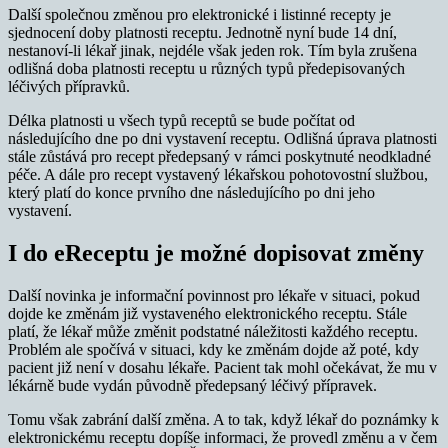
Další společnou změnou pro elektronické i listinné recepty je
sjednocení doby platnosti receptu. Jednotně nyní bude 14 dní,
nestanoví-li lékař jinak, nejdéle však jeden rok. Tím byla zrušena
odlišná doba platnosti receptu u různých typů předepisovaných
léčivých přípravků.
Délka platnosti u všech typů receptů se bude počítat od
následujícího dne po dni vystavení receptu. Odlišná úprava platnosti
stále zůstává pro recept předepsaný v rámci poskytnuté neodkladné
péče. A dále pro recept vystavený lékařskou pohotovostní službou,
který platí do konce prvního dne následujícího po dni jeho
vystavení.
I do eReceptu je možné dopisovat změny
Další novinka je informační povinnost pro lékaře v situaci, pokud
dojde ke změnám již vystaveného elektronického receptu. Stále
platí, že lékař může změnit podstatné náležitosti každého receptu.
Problém ale spočívá v situaci, kdy ke změnám dojde až poté, kdy
pacient již není v dosahu lékaře. Pacient tak mohl očekávat, že mu v
lékárně bude vydán původně předepsaný léčivý přípravek.
Tomu však zabrání další změna. A to tak, když lékař do poznámky k
elektronickému receptu dopíše informaci, že provedl změnu a v čem