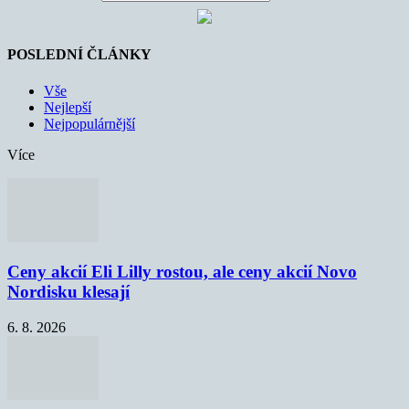
POSLEDNÍ ČLÁNKY
Vše
Nejlepší
Nejpopulárnější
Více
Ceny akcií Eli Lilly rostou, ale ceny akcií Novo
Nordisku klesají
6. 8. 2026