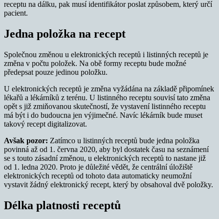
receptu na dálku, pak musí identifikátor poslat způsobem, který určí
pacient.
Jedna položka na recept
Společnou změnou u elektronických receptů i listinných receptů je
změna v počtu položek. Na obě formy receptu bude možné
předepsat pouze jedinou položku.
U elektronických receptů je změna vyžádána na základě připomínek
lékařů a lékárníků z terénu. U listinného receptu souvisí tato změna
opět s již zmiňovanou skutečností, že vystavení listinného receptu
má být i do budoucna jen výjimečné. Navíc lékárník bude muset
takový recept digitalizovat.
Avšak pozor:
Zatímco u listinných receptů bude jedna položka
povinná až od 1. června 2020, aby byl dostatek času na seznámení
se s touto zásadní změnou, u elektronických receptů to nastane již
od 1. ledna 2020. Proto je důležité vědět, že centrální úložiště
elektronických receptů od tohoto data automaticky neumožní
vystavit žádný elektronický recept, který by obsahoval dvě položky.
Délka platnosti receptů