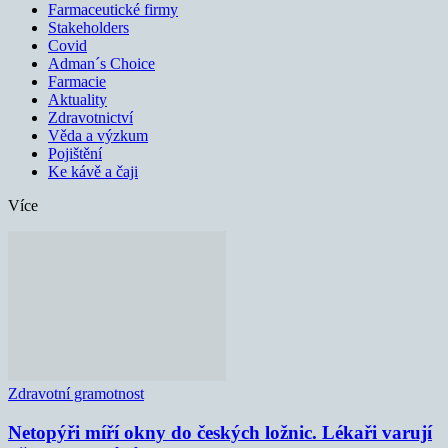
Farmaceutické firmy
Stakeholders
Covid
Adman´s Choice
Farmacie
Aktuality
Zdravotnictví
Věda a výzkum
Pojištění
Ke kávě a čaji
Více
Zdravotní gramotnost
Netopýři míří okny do českých ložnic. Lékaři varují