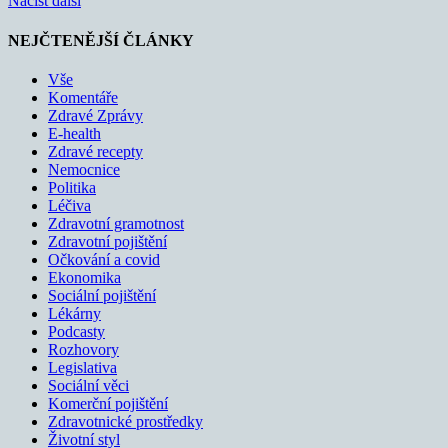
Načíst další
NEJČTENĚJŠÍ ČLÁNKY
Vše
Komentáře
Zdravé Zprávy
E-health
Zdravé recepty
Nemocnice
Politika
Léčiva
Zdravotní gramotnost
Zdravotní pojištění
Očkování a covid
Ekonomika
Sociální pojištění
Lékárny
Podcasty
Rozhovory
Legislativa
Sociální věci
Komerční pojištění
Zdravotnické prostředky
Životní styl