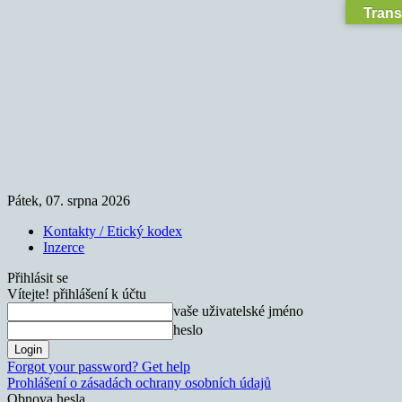
Trans
Pátek, 07. srpna 2026
Kontakty / Etický kodex
Inzerce
Přihlásit se
Vítejte! přihlášení k účtu
vaše uživatelské jméno
heslo
Forgot your password? Get help
Prohlášení o zásadách ochrany osobních údajů
Obnova hesla