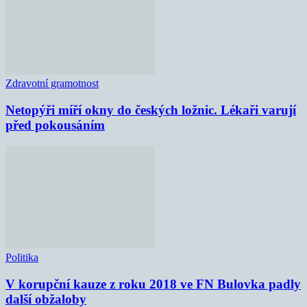
Zdravotní gramotnost
Netopýři míří okny do českých ložnic. Lékaři varují
před pokousáním
Politika
V korupční kauze z roku 2018 ve FN Bulovka padly
další obžaloby