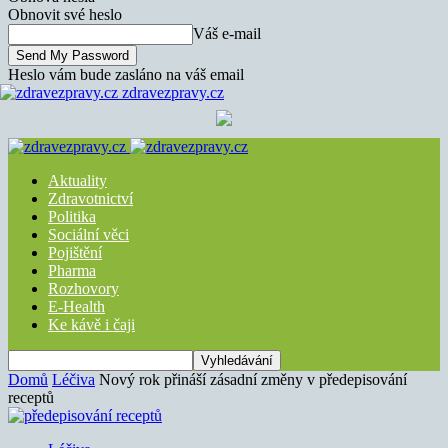
Obnovit své heslo
Váš e-mail
Heslo vám bude zasláno na váš email
zdravezpravy.cz
Aktuality
Zdravotnictví
Politika
Sociální věci
Pojištění
Pharma
Rozhovory
E-Health
Ke kávě i čaji
Domů
Léčiva
Nový rok přináší zásadní změny v předepisování
receptů