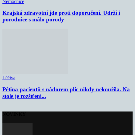
Nemocnice
Krajská zdravotní jde proti doporučení. Udrží i
porodnice s málo porody
Léčiva
Pětina pacientů s nádorem plic nikdy nekouřila. Na
stole je rozšíření...
NOVINKY