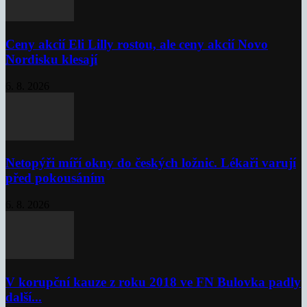
Ceny akcií Eli Lilly rostou, ale ceny akcií Novo
Nordisku klesají
6. 8. 2026
Netopýři míří okny do českých ložnic. Lékaři varují
před pokousáním
6. 8. 2026
V korupční kauze z roku 2018 ve FN Bulovka padly
další...