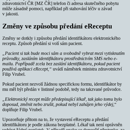
zdravotnictví ČR [MZ ČR] telefon či adresa skutečného pobytu
může zásadně pomoci, například při stahování léčiv u závad
v jakosti.
Změny ve způsobu předání eReceptu
Změny se dotkly i způsobu předání identifikátoru elektronického
receptu. Způsob předání si volí sám pacient.
„Pacient si tak bude moci sám a svobodně vybrat mezi vytisknutím
průvodky, zasláním identifikátoru prostřednictvím SMS nebo e-
mailu. Popřípadě zcela bez zaslání identifikátoru, pokud pacient
používá aplikaci eRecept,“
uvádí náměstek ministra zdravotnictví
Filip Vrubel.
Pokud pacient nezvolí žádnou specifickou formu, identifikátor by
mu měl být předán v listinné podobě, tedy na takzvané průvodce.
„Elektronický recept může předepisující lékař, tak jako tomu bylo
doposud, změnit nebo zrušit, pokud nebyl zahájen jeho výdej,
“
doplňuje Filip Vrubel.
Upozorňuje přitom na to, že vystavení eReceptu a předání
identifikátoru je podle zákona bezplatné. Lékař tak není oprávněn
vybírat žádný poplatek. V případě opaku se dopouští přestupku, za