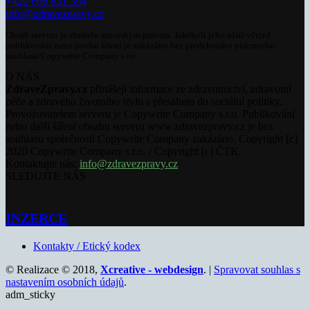
+420 606 831 394
info@zdravezpravy.cz
Obsah serveru je chráněn autorským právem. Jakékoli jeho užití včetně
publikování nebo jiného šíření je zakázáno bez předchozího písemného
souhlasu Copywrite Company s.r.o.
O NÁS
ZdraveZpravy.cz
přinášejí informace ze zdravotnictví, zdravotní
péče a zdravého životního stylu s přesahem do sociální politiky.
Provozovatelem serveru je Copywrite Company s.r.o. Publikování
nebo další šíření obsahu serveru www.zdravezpravy.cz je bez
souhlasu společnosti Copywrite Company zakázáno. Copyright [c]
2020 Copywrite Company s.r.o. / Copyright [c] ČTK.
Kontaktujte nás:
info@zdravezpravy.cz
SLEDUJTE NÁS
INZERCE
Kontakty / Etický kodex
© Realizace © 2018,
Xcreative - webdesign
. |
Spravovat souhlas s
nastavením osobních údajů
.
adm_sticky