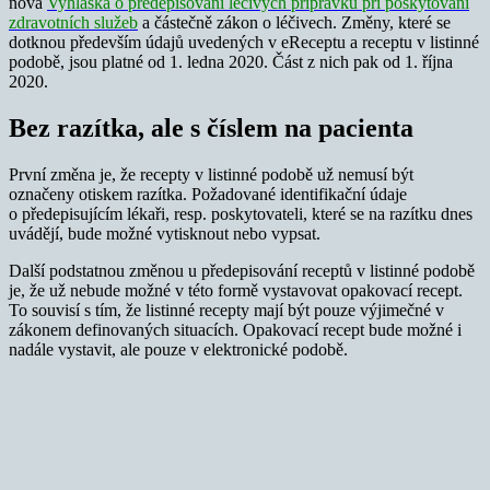
nová
Vyhláška o předepisování léčivých přípravků při poskytování
zdravotních služeb
a částečně zákon o léčivech. Změny, které se
dotknou především údajů uvedených v eReceptu a receptu v listinné
podobě, jsou platné od 1. ledna 2020. Část z nich pak od 1. října
2020.
Bez razítka, ale s číslem na pacienta
První změna je, že recepty v listinné podobě už nemusí být
označeny otiskem razítka. Požadované identifikační údaje
o předepisujícím lékaři, resp. poskytovateli, které se na razítku dnes
uvádějí, bude možné vytisknout nebo vypsat.
Další podstatnou změnou u předepisování receptů v listinné podobě
je, že už nebude možné v této formě vystavovat opakovací recept.
To souvisí s tím, že listinné recepty mají být pouze výjimečné v
zákonem definovaných situacích. Opakovací recept bude možné i
nadále vystavit, ale pouze v elektronické podobě.