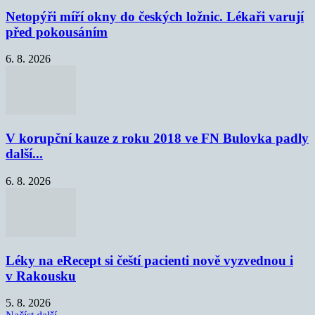
Netopýři míří okny do českých ložnic. Lékaři varují
před pokousáním
6. 8. 2026
V korupční kauze z roku 2018 ve FN Bulovka padly
další...
6. 8. 2026
Léky na eRecept si čeští pacienti nově vyzvednou i
v Rakousku
5. 8. 2026