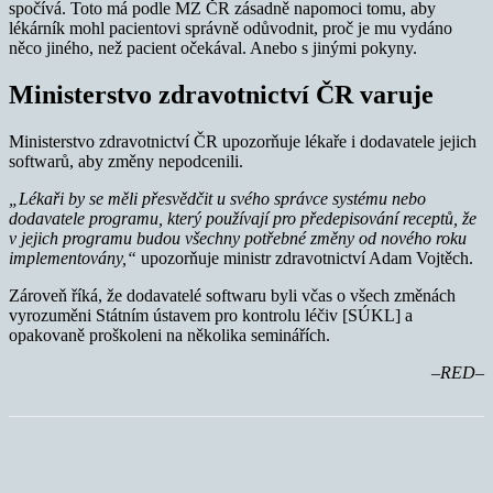
spočívá. Toto má podle MZ ČR zásadně napomoci tomu, aby
lékárník mohl pacientovi správně odůvodnit, proč je mu vydáno
něco jiného, než pacient očekával. Anebo s jinými pokyny.
Ministerstvo zdravotnictví ČR varuje
Ministerstvo zdravotnictví ČR upozorňuje lékaře i dodavatele jejich
softwarů, aby změny nepodcenili.
„Lékaři by se měli přesvědčit u svého správce systému nebo
dodavatele programu, který používají pro předepisování receptů, že
v jejich programu budou všechny potřebné změny od nového roku
implementovány,“
upozorňuje ministr zdravotnictví Adam Vojtěch.
Zároveň říká, že dodavatelé softwaru byli včas o všech změnách
vyrozuměni Státním ústavem pro kontrolu léčiv [SÚKL] a
opakovaně proškoleni na několika seminářích.
–RED–