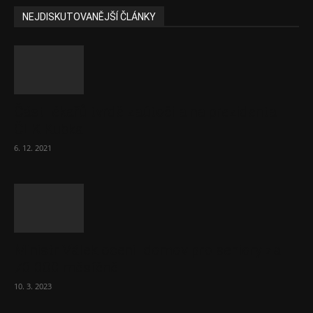
NEJDISKUTOVANĚJŠÍ ČLÁNKY
Část lékařů tvrdě zaútočila na prezidenta
ČLK Kubka
6. 12. 2021
Ministr Válek ocenil domov pro seniory za
70 000 měsíčně
10. 3. 2023