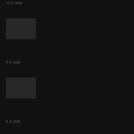
10. 8. 2026
15. srpna úřady čekají další vlnu migrantů do
španělské Ceuty
9. 8. 2026
Komentář: Kdyby byl steak lékem,
Američané jsou zdraví jako řípa
8. 8. 2026