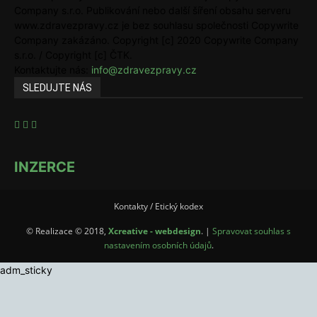
Company s.r.o. Publikování nebo další šíření obsahu serveru
www.zdravezpravy.cz je bez souhlasu společnosti Copywrite
Company zakázáno. Copyright [c] 2020 Copywrite Company
s.r.o. / Copyright [c] ČTK.
Kontaktujte nás:
info@zdravezpravy.cz
SLEDUJTE NÁS
INZERCE
Kontakty / Etický kodex
© Realizace © 2018,
Xcreative - webdesign
. |
Spravovat souhlas s
nastavením osobních údajů
.
adm_sticky