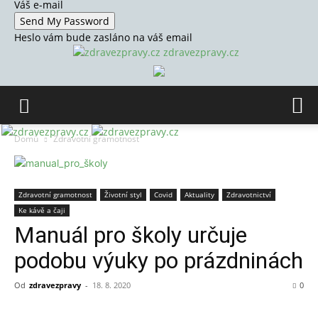
Váš e-mail
Heslo vám bude zasláno na váš email
zdravezpravy.cz
Domů
Zdravotní gramotnost
Zdravotní gramotnost
Životní styl
Covid
Aktuality
Zdravotnictví
Ke kávě a čaji
Manuál pro školy určuje
podobu výuky po prázdninách
Od
zdravezpravy
-
18. 8. 2020
0