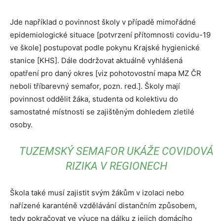
Jde například o povinnost školy v případě mimořádné
epidemiologické situace [potvrzení přítomnosti covidu-19
ve škole] postupovat podle pokynu Krajské hygienické
stanice [KHS]. Dále dodržovat aktuálně vyhlášená
opatření pro daný okres [viz pohotovostní mapa MZ ČR
neboli tříbarevný semafor, pozn. red.]. Školy mají
povinnost oddělit žáka, studenta od kolektivu do
samostatné místnosti se zajištěným dohledem zletilé
osoby.
TUZEMSKÝ SEMAFOR UKÁŽE COVIDOVÁ
RIZIKA V REGIONECH
Škola také musí zajistit svým žákům v izolaci nebo
nařízené karanténě vzdělávání distančním způsobem,
tedy pokračovat ve výuce na dálku z jejich domácího