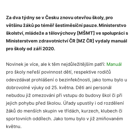
Za dva týdny se v Česku znovu otevřou školy, pro
většinu žáků po téměř šestiměsíční pauze. Ministerstvo
školství, mládeže a tělovýchovy [MŠMT] ve spolupráci s
Ministerstvem zdravotnictví ČR [MZ ČR] vydaly manuál
pro školy od září 2020.
Novinek je více, ale k těm nejdůležitějším patří:
Manuál
pro školy neřeší povinnost dětí, respektive rodičů
odevzdávat prohlášení o bezinfekčnosti, jako tomu bylo u
dobrovolné výuky od 25. května. Děti ani personál
nebudou již omezováni při vstupu do budovy škol či při
jejich pohybu před školou. Úřady upustily i od rozdělení
žáků do menších skupin ve třídách, kurzech, klubech či
sportovních oddílech. Jako tomu bylo v již zmiňovaném
květnu.