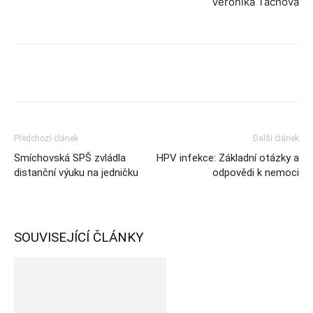
Veronika Táchová
Předchozí článek
Další článek
Smíchovská SPŠ zvládla
HPV infekce: Základní otázky a
distanční výuku na jedničku
odpovědi k nemoci
SOUVISEJÍCÍ ČLÁNKY