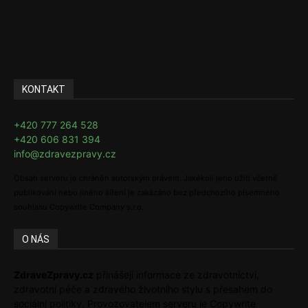
Rozhovory
E-Health
Ke kávě i čaji
KONTAKT
+420 777 264 528
+420 606 831 394
info@zdravezpravy.cz
Obsah serveru je chráněn autorským právem. Jakékoli jeho užití včetně
publikování nebo jiného šíření je zakázáno bez předchozího písemného
souhlasu Copywrite Company s.r.o.
O NÁS
ZdraveZpravy.cz
přinášejí informace ze zdravotnictví,
zdravotní péče a zdravého životního stylu s přesahem do
sociální politiky. Provozovatelem serveru je Copywrite