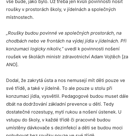
vše bude, jako bylo. Už třeba jen kvůli povinnosti nosit
roušky v prostorách školy, v jídelnách a společných
místnostech.
„Roušky budou povinné ve společných prostorách, na
chodbách nebo ve frontách na výdej jídla v jídelnách. Při
konzumaci logicky nikoliv,
“
uvedl k povinnosti nošení
roušek ve školách ministr zdravotnictví Adam Vojtěch [za
ANO].
Dodal, že zakrytá ústa a nos nemusejí mít děti pouze ve
své třídě, a také v jídelně. To ale pouze u stolu při
konzumaci jídla, vysvětlil. Pedagogové budou muset dále
dbát na dodržování základní prevence u dětí. Tedy
dostatečné rozestupy, mytí rukou a nošení ústenek. U
vstupu do školy, v každé třídě či pracovně budou
umístěny dávkovače s dezinfekcí a děti se budou moci
pohybovat bez roušky pouze ve své třídě.