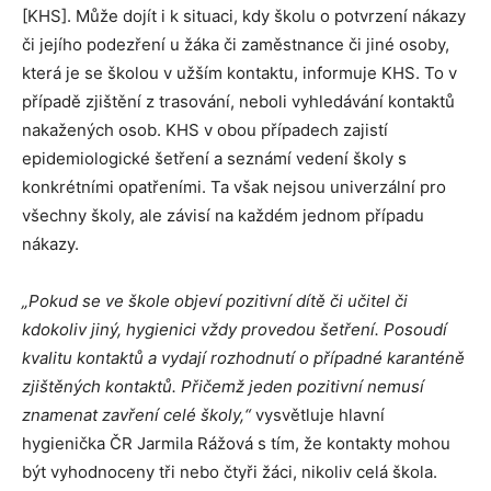
[KHS]. Může dojít i k situaci, kdy školu o potvrzení nákazy
či jejího podezření u žáka či zaměstnance či jiné osoby,
která je se školou v užším kontaktu, informuje KHS. To v
případě zjištění z trasování, neboli vyhledávání kontaktů
nakažených osob. KHS v obou případech zajistí
epidemiologické šetření a seznámí vedení školy s
konkrétními opatřeními. Ta však nejsou univerzální pro
všechny školy, ale závisí na každém jednom případu
nákazy.
„
Pokud se ve škole objeví pozitivní dítě či učitel či
kdokoliv jiný, hygienici vždy provedou šetření. Posoudí
kvalitu kontaktů a vydají rozhodnutí o případné karanténě
zjištěných kontaktů. Přičemž jeden pozitivní nemusí
znamenat zavření celé školy,“
vysvětluje hlavní
hygienička ČR Jarmila Rážová s tím, že kontakty mohou
být vyhodnoceny tři nebo čtyři žáci, nikoliv celá škola.