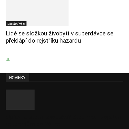
Sociální věci
Lidé se složkou živobytí v superdávce se
překlápí do rejstříku hazardu
NOVINKY
Opravná státní zkouška? Stát hradí pojištění
studentům do 26 let