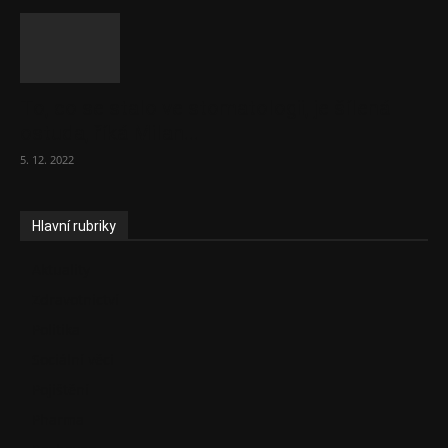
To, co se stalo ve stomatologii, je šílená
ostuda, říká Milan...
5. 12. 2022
Hlavní rubriky
Aktuality
Zdravotnictví
Politika
Sociální věci
Pojištění
Pharma