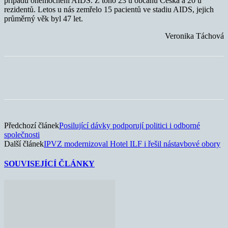
případů onemocnění AIDS. Z toho
23 u občanů Česka a 20 u
rezidentů. Letos u nás zemřelo 15 pacientů ve stadiu AIDS, jejich
průměrný věk byl 47 let.
Veronika Táchová
Předchozí článek
Posilující dávky podporují politici i odborné
společnosti
Další článek
IPVZ modernizoval Hotel ILF i řešil nástavbové obory
SOUVISEJÍCÍ ČLÁNKY