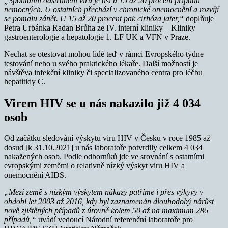
„Spontánní odstranění viru je asi u 15 až 20 procent případů
nemocných. U ostatních přechází v chronické onemocnění a rozvíjí
se pomalu zánět. U 15 až 20 procent pak cirhóza jater,“
doplňuje
Petra Urbánka Radan Brůha ze IV. interní kliniky – Kliniky
gastroenterologie a hepatologie 1. LF UK a VFN v Praze.
Nechat se otestovat mohou lidé teď v rámci Evropského týdne
testování nebo u svého praktického lékaře. Další možností je
návštěva infekční kliniky či specializovaného centra pro léčbu
hepatitidy C.
Virem HIV se u nás nakazilo již 4 034
osob
Od začátku sledování výskytu viru HIV v Česku v roce 1985 až
dosud [k 31.10.2021] u nás laboratoře potvrdily celkem 4 034
nakažených osob. Podle odborníků jde ve srovnání s ostatními
evropskými zeměmi o relativně nízký výskyt viru HIV a
onemocnění AIDS.
„Mezi země s nízkým výskytem nákazy patříme i přes výkyvy v
období let 2003 až 2016, kdy byl zaznamenán dlouhodobý nárůst
nově zjištěných případů z úrovně kolem 50 až na maximum 286
případů,“
uvádí vedoucí Národní referenční laboratoře pro