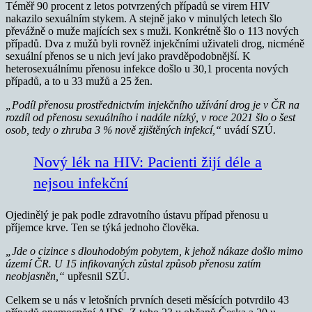
Téměř 90 procent z letos potvrzených případů se virem HIV
nakazilo sexuálním stykem. A stejně jako v minulých letech šlo
převážně o muže majících sex s muži. Konkrétně šlo o 113 nových
případů. Dva z mužů byli rovněž injekčními uživateli drog, nicméně
sexuální přenos se u nich jeví jako pravděpodobnější. K
heterosexuálnímu přenosu infekce došlo u 30,1 procenta nových
případů, a to u 33 mužů a 25 žen.
„Podíl přenosu prostřednictvím injekčního užívání drog je v ČR na
rozdíl od přenosu sexuálního i nadále nízký, v roce 2021 šlo o šest
osob, tedy o zhruba 3 % nově zjištěných infekcí,“
uvádí SZÚ.
Nový lék na HIV: Pacienti žijí déle a
nejsou infekční
Ojedinělý je pak podle zdravotního ústavu případ přenosu u
příjemce krve. Ten se týká jednoho člověka.
„Jde o cizince s dlouhodobým pobytem, k jehož nákaze došlo mimo
území ČR. U 15 infikovaných zůstal způsob přenosu zatím
neobjasněn,“
upřesnil SZÚ.
Celkem se u nás v letošních prvních deseti měsících potvrdilo 43