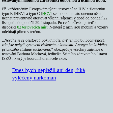
testovaným nabídnou zdravotníci odbornou a účinnou léčbu.
Při každoročním Evropském týdnu testování na HIV a žloutenku
typu B [HBV] a typu C [
HCV
] se mohou na tato onemocnění
nechat preventivně otestovat všichni zájemci v době od pondělí 22.
listopadu do pondělí 29. listopadu. Po celém Česku je teď k
dispozici
82 testovacích míst
. Některá z nich jsou mobilní a vzorky
odebírají přímo v terénu.
„Neváhejte se otestovat, pokud máte, byť jen malou pochybnost,
zda jste nebyli vystaveni rizikovému kontaktu. Anonymita každého
příchozího zůstane zachována,“
ubezpečuje všechny zájemce o
testování Barbora Macková, ředitelka Státního zdravotního ústavu
[SZÚ], který je koordinátorem celé akce.
Dnes bych nepřežil ani den, říká
vyléčený narkoman