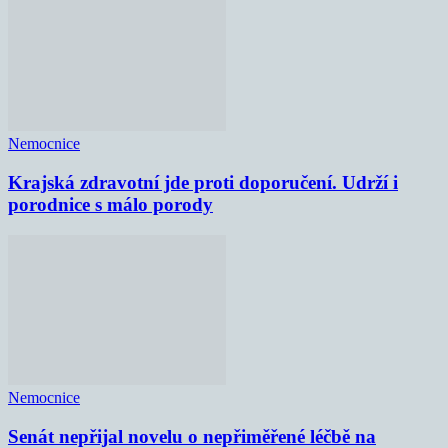
Nemocnice
Krajská zdravotní jde proti doporučení. Udrží i
porodnice s málo porody
Nemocnice
Senát nepřijal novelu o nepřiměřené léčbě na