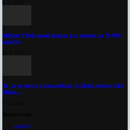
6. 12. 2021
Ministr Válek ocenil domov pro seniory za 70 000
měsíčně
10. 3. 2023
To, co se stalo ve stomatologii, je šílená ostuda, říká
Milan...
5. 12. 2022
Hlavní rubriky
Aktuality