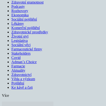
Zdravotní gramotnost
Podcasty
Rozhovory
Ekonomika
Sociální pojištění
Lékárny
Komerční pojištění
Zdravotnické prostředky
Životní styl
Legislativa
Sociální věci
Farmaceutické firmy
Stakeholders
Covid
Adman´s Choice
Farmacie
Aktuality
Zdravotnictví
Věda a výzkum
Pojištění
Ke kávě a čaji
Více