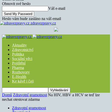
Obnovit své heslo
Váš e-mail
Heslo vám bude zasláno na váš email
zdravezpravy.cz
Aktuality
Zdravotnictví
Politika
Sociální věci
Pojištění
Pharma
Rozhovory
E-Health
Ke kávě i čaji
Domů
Zdravotní gramotnost
Na HIV, HBV a HCV se teď lze
nechat otestovat zdarma
Zdravotní gramotnost