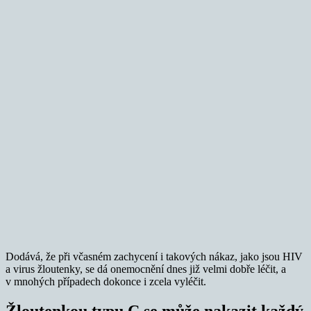
Dodává, že při včasném zachycení i takových nákaz, jako jsou HIV
a virus žloutenky, se dá onemocnění dnes již velmi dobře léčit, a
v mnohých případech dokonce i zcela vyléčit.
Žloutenkou typu C se může nakazit každý