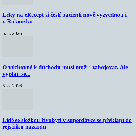
Léky na eRecept si čeští pacienti nově vyzvednou i
v Rakousku
5. 8. 2026
O výchovné k důchodu musí muži i zabojovat. Ale
vyplatí se...
5. 8. 2026
Lidé se složkou živobytí v superdávce se překlápí do
rejstříku hazardu