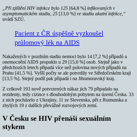
„Při zjištění HIV infekce bylo 125
[64,8 %]
infikovaných v
asymptomatickém stadiu, 25
[13,0 %]
ve stadiu akutní infekce,“
uvádí SZÚ.
Pacient z ČR úspěšně vyzkoušel
průlomový lék na AIDS
Nakažených v pozdním stadiu nemoci bylo 14 [7,2 %] případů a
onemocnění AIDS propuklo u 29 [15,0 %] osob. Stejně jako v
předchozích letech připadá více než polovina nových případů na
Prahu [41,5 %]. Vyšší počty se ale potvrdily ve Středočeském kraji
[13,5 %]. Stejný podíl pak připadá i na Jihomoravský kraj.
Z celkově 193 nově potvrzených nákaz jich 79 připadalo na
rezidenty, tedy cizince s dlouhodobým pobytem na území Česka. 33
z nich pocházelo z Ukrajiny, 11 ze Slovenska, pět z Rumunska a
zbylých 19 z dalších převážně rozvojových zemí.
V Česku se HIV přenáší sexuálním
stykem