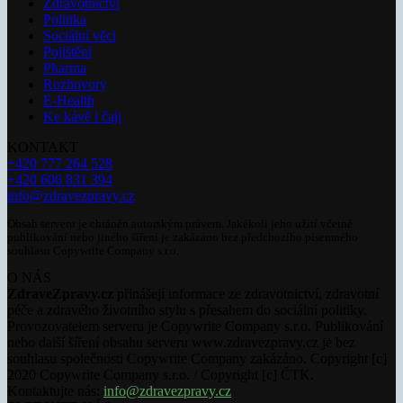
Zdravotnictví
Politika
Sociální věci
Pojištění
Pharma
Rozhovory
E-Health
Ke kávě i čaji
KONTAKT
+420 777 264 528
+420 606 831 394
info@zdravezpravy.cz
Obsah serveru je chráněn autorským právem. Jakékoli jeho užití včetně
publikování nebo jiného šíření je zakázáno bez předchozího písemného
souhlasu Copywrite Company s.r.o.
O NÁS
ZdraveZpravy.cz
přinášejí informace ze zdravotnictví, zdravotní
péče a zdravého životního stylu s přesahem do sociální politiky.
Provozovatelem serveru je Copywrite Company s.r.o. Publikování
nebo další šíření obsahu serveru www.zdravezpravy.cz je bez
souhlasu společnosti Copywrite Company zakázáno. Copyright [c]
2020 Copywrite Company s.r.o. / Copyright [c] ČTK.
Kontaktujte nás:
info@zdravezpravy.cz