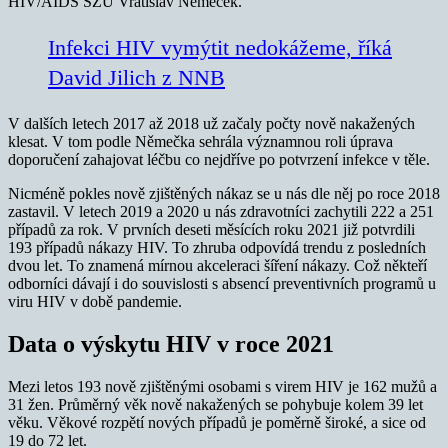
HIV/AIDS SZÚ Vratislav Němeček.
Infekci HIV vymýtit nedokážeme, říká
David Jilich z NNB
V dalších letech 2017 až 2018 už začaly počty nově nakažených
klesat. V tom podle Němečka sehrála významnou roli úprava
doporučení zahajovat léčbu co nejdříve po potvrzení infekce v těle.
Nicméně pokles nově zjištěných nákaz se u nás dle něj po roce 2018
zastavil. V letech 2019 a 2020 u nás zdravotníci zachytili 222 a 251
případů za rok. V prvních deseti měsících roku 2021 již potvrdili
193 případů nákazy HIV. To zhruba odpovídá trendu z posledních
dvou let. To znamená mírnou akceleraci šíření nákazy. Což někteří
odborníci dávají i do souvislosti s absencí preventivních programů u
viru HIV v době pandemie.
Data o výskytu HIV v roce 2021
Mezi letos 193 nově zjištěnými osobami s virem HIV je 162 mužů a
31 žen. Průměrný věk nově nakažených se pohybuje kolem 39 let
věku. Věkové rozpětí nových případů je poměrně široké, a sice od
19 do 72 let.