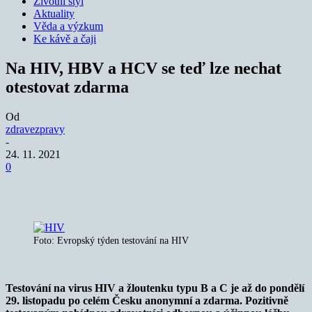
Životní styl
Aktuality
Věda a výzkum
Ke kávě a čaji
Na HIV, HBV a HCV se teď lze nechat
otestovat zdarma
Od
zdravezpravy
-
24. 11. 2021
0
Foto: Evropský týden testování na HIV
Testování na virus HIV a žloutenku typu B a C je až do pondělí
29. listopadu po celém Česku anonymní a zdarma. Pozitivně