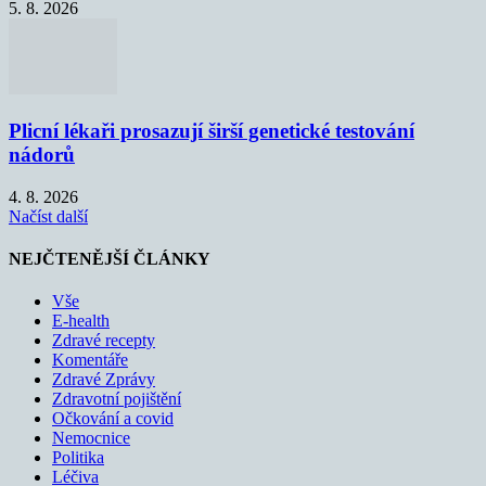
5. 8. 2026
Plicní lékaři prosazují širší genetické testování
nádorů
4. 8. 2026
Načíst další
NEJČTENĚJŠÍ ČLÁNKY
Vše
E-health
Zdravé recepty
Komentáře
Zdravé Zprávy
Zdravotní pojištění
Očkování a covid
Nemocnice
Politika
Léčiva