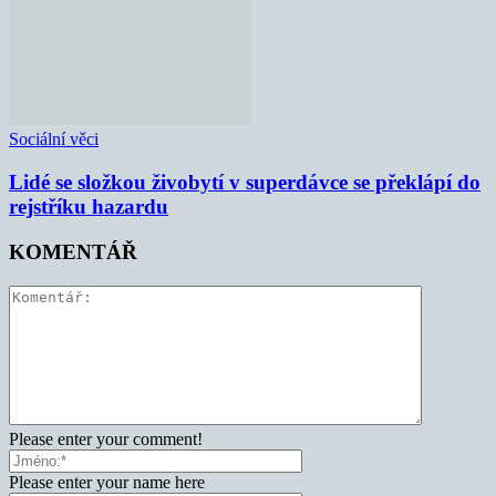
Sociální věci
Lidé se složkou živobytí v superdávce se překlápí do
rejstříku hazardu
KOMENTÁŘ
Please enter your comment!
Please enter your name here