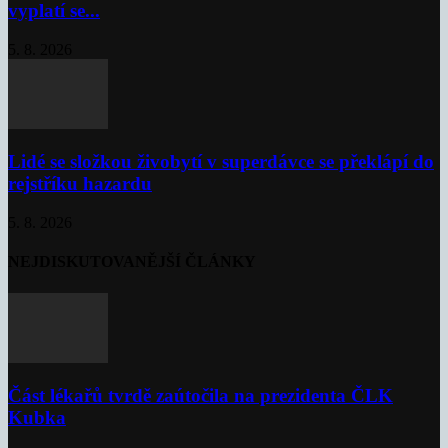
vyplatí se...
5. 8. 2026
Lidé se složkou živobytí v superdávce se překlápí do
rejstříku hazardu
5. 8. 2026
NEJDISKUTOVANĚJŠÍ ČLÁNKY
Část lékařů tvrdě zaútočila na prezidenta ČLK
Kubka