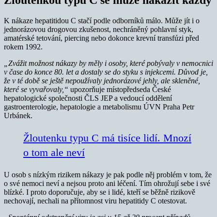
K nákaze hepatitidou C stačí podle odborníků málo. Může jít i o
jednorázovou drogovou zkušenost, nechráněný pohlavní styk,
amatérské tetování, piercing nebo dokonce krevní transfúzi před
rokem 1992.
„Zvážit možnost nákazy by měly i osoby, které pobývaly v nemocnici
v čase do konce 80. let a dostaly se do styku s injekcemi. Důvod je,
že v té době se ještě nepoužívaly jednorázové jehly, ale skleněné,
které se vyvařovaly,“
upozorňuje místopředseda České
hepatologické společnosti ČLS JEP a vedoucí oddělení
gastroenterologie, hepatologie a metabolismu ÚVN Praha Petr
Urbánek.
Žloutenku typu C má tisíce lidí. Mnozí
o tom ale neví
U osob s nízkým rizikem nákazy je pak podle něj problém v tom, že
o své nemoci neví a nejsou proto ani léčení. Tím ohrožují sebe i své
blízké. I proto doporučuje, aby se i lidé, kteří se běžně rizikově
nechovají, nechali na přítomnost viru hepatitidy C otestovat.