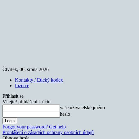
Čtvrtek, 06. srpna 2026
Kontakty / Etický kodex
Inzerce
Přihlásit se
Vítejte! přihlášení k účtu
vaše uživatelské jméno
heslo
Forgot your password? Get help
Prohlášení o zásadách ochrany osobních údajů
Obnova hesla