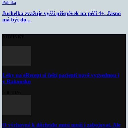
Politika
Juchelka zvažuje vyšší příspěvek na péči 4+. Jasno
má být do...
NOVINKY
Léky na eRecept si čeští pacienti nově vyzvednou i
v Rakousku
5. 8. 2026
O výchovné k důchodu musí muži i zabojovat. Ale